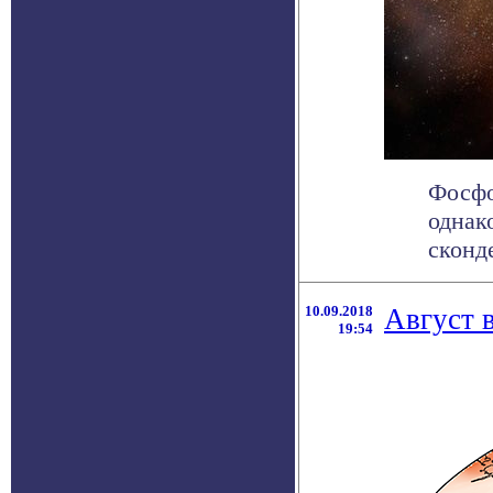
Фосфо
однак
сконд
10.09.2018
Август 
19:54