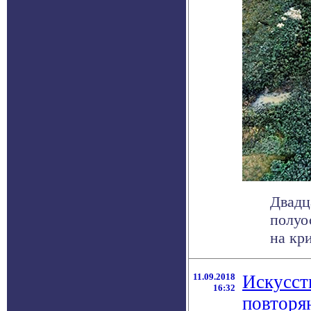
Двадц
полуо
на кр
11.09.2018
Искусст
16:32
повторя