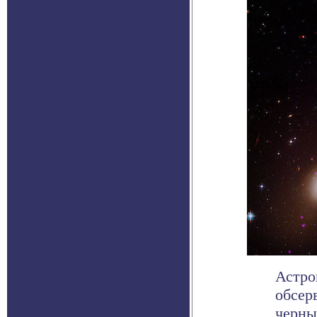
Астро
обсер
черны