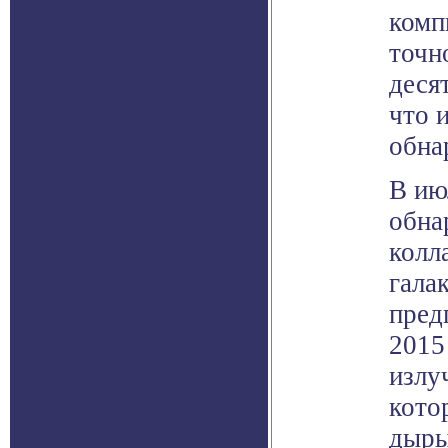
комп
точн
деся
что 
обна
В ию
обна
колл
гала
пред
2015
излу
кото
дыры