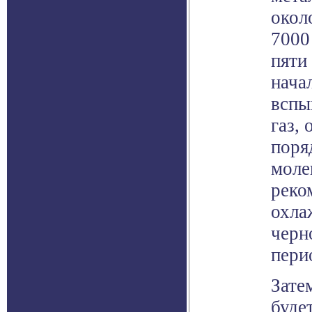
окол
7000
пяти
нача
вспы
газ,
поря
моле
реко
охла
черн
пери
Зате
буде