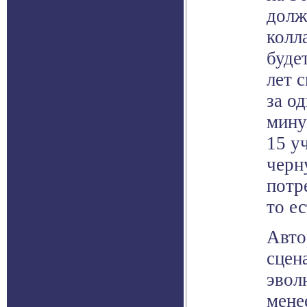
долж
колл
буде
лет 
за о
мину
15 у
черн
потр
то е
Авто
сцен
эвол
мене