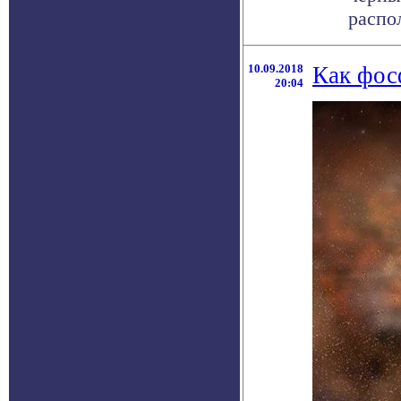
распол
10.09.2018
Как фос
20:04