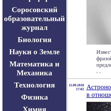
Соросовский
образовательный
журнал
Биология
Науки о Земле
Извес
фразо
Математика и
предл
. .
Механика
Технология
11.09.2018
Астроно
17:02
в отнош
Физика
Химия