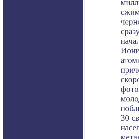
милл
сжим
черн
сраз
нача
Иони
атом
прич
скор
фото
моло
побл
30 с
насе
мета