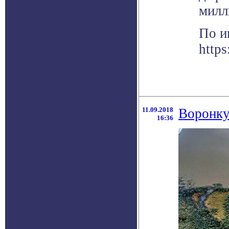
милл
По и
http
11.09.2018
Воронку
16:36