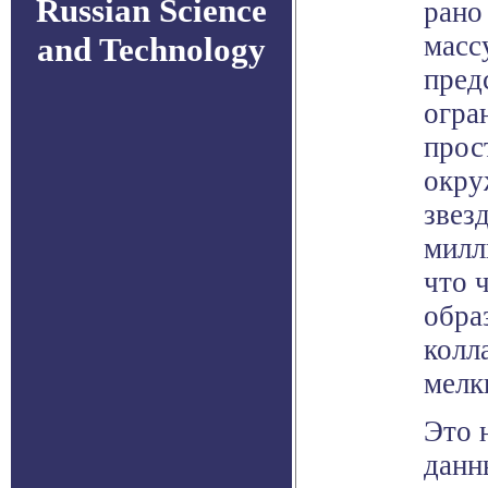
Russian Science
рано
масс
and Technology
пред
огра
прос
окру
звез
милл
что 
обра
колл
мелк
Это 
данн