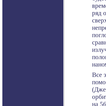
врем
ряд 
свер
непр
погл
срав
излу
поло
нано
Все 
помо
(Дже
орби
на 5