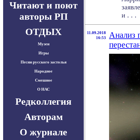
Читают и поют
заявл
авторы РП
и . . .
ОТДЫХ
11.09.2018
Анализ 
16:53
переста
Музеи
Игры
Песни русского застолья
Народное
Смешное
О НАС
Редколлегия
Авторам
О журнале