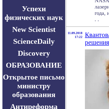
NASA 
лазер
Успехи
года, 
физических наук
. .
New Scientist
11.09.2018
Квантов
17:22
ScienceDaily
решения
Discovery
ОБРАЗОВАНИЕ
Открытое письмо
министру
образования
Антиреформа