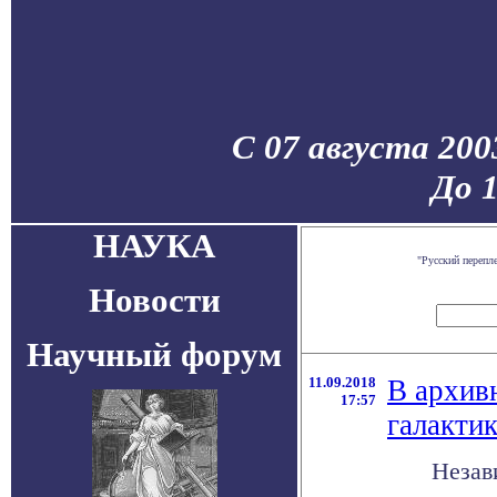
С 07 августа 200
До 
НАУКА
"Русский перепл
Новости
Научный форум
11.09.2018
В архив
17:57
галакти
Незав