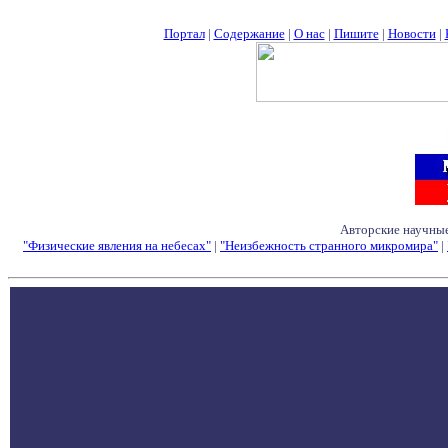
Портал
|
Содержание
|
О нас
|
Пишите
|
Новости
|
Авторские научные
"Физические явления на небесах"
|
"Неизбежность странного микромира"
|
Семинары - Конфе