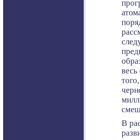
прог
атом
поря
расс
след
пред
обра
весь
того
черн
милл
смещ
В ра
разв