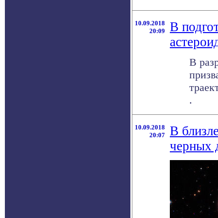
10.09.2018
В подго
20:09
астерои
В раз
призв
траек
.
10.09.2018
В близл
20:07
черных 