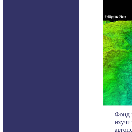
Фонд 
изучи
автон