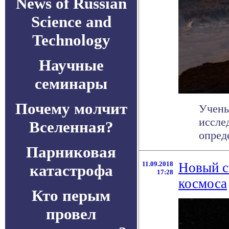
News of Russian
Science and
Technology
Научные
семинары
Почему молчит
Учены
иссле
Вселенная?
опред
Парниковая
11.09.2018
Новый с
катастрофа
17:28
космоса
Кто перым
провел