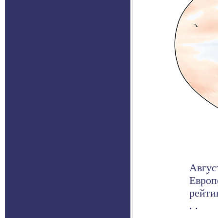
Авгус
Европ
рейти
. .