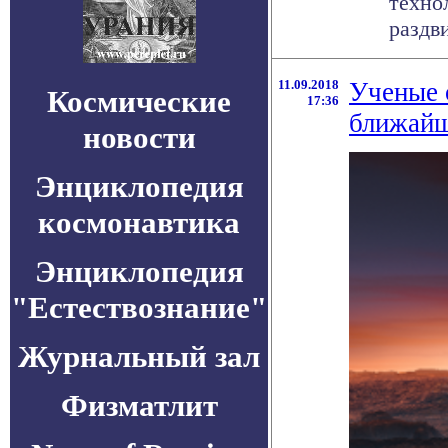
техно
раздв
11.09.2018
Ученые 
Космические
17:36
ближайш
новости
Энциклопедия
космонавтика
Энциклопедия
"Естествознание"
Журнальный зал
Физматлит