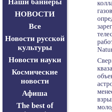
Наши баннеры
колл
газов
НОВОСТИ
опре
Все
заре
теле
Новости русской
рабо
культуры
Natur
Новости науки
Свер
кваз
Космические
объе
новости
астр
мене
Афиша
взры
The best of
моло