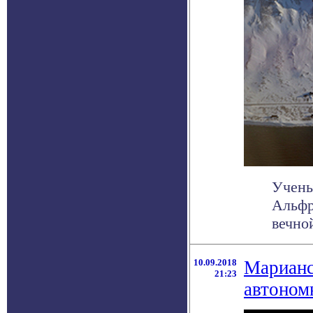
Учены
Альфр
вечно
10.09.2018
Марианс
21:23
автоном