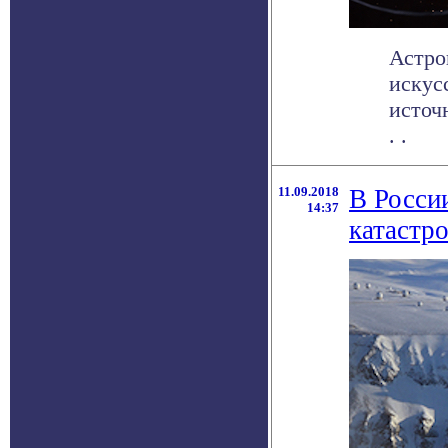
Астро
искус
источ
. .
11.09.2018
В Росси
14:37
катастр