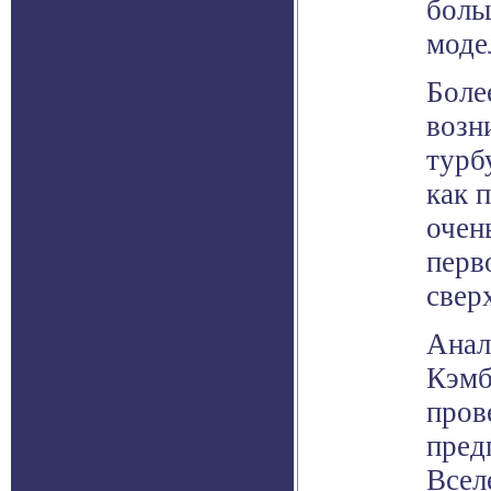
боль
моде
Боле
возн
турб
как 
очен
перв
свер
Анал
Кэмб
пров
пред
Всел