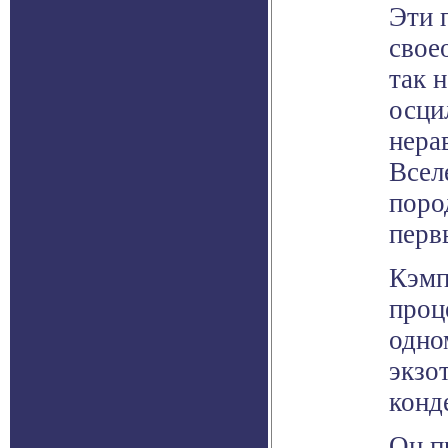
Эти 
свое
так 
осци
нера
Всел
поро
перв
Кэмп
проц
одно
экзо
конд
Он п