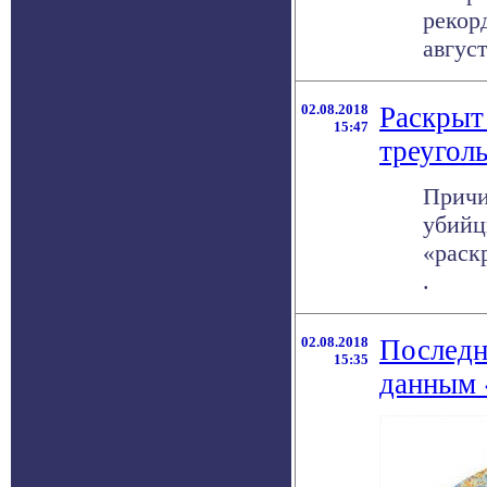
рекор
авгус
02.08.2018
Раскрыт
15:47
треугол
Причи
убийц
«раск
.
02.08.2018
Последн
15:35
данным 