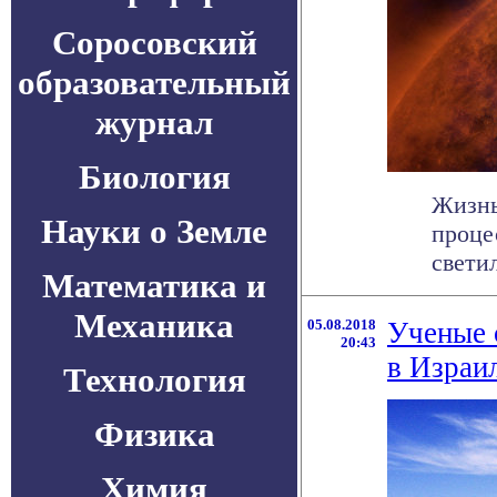
Соросовский
образовательный
журнал
Биология
Жизнь
Науки о Земле
проце
светил
Математика и
Механика
05.08.2018
Ученые 
20:43
в Израи
Технология
Физика
Химия