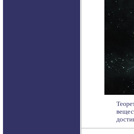
Теоре
вещес
достиг