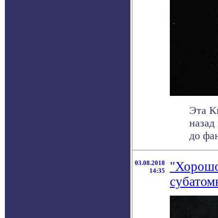
Эта К
назад
до фан
03.08.2018
"Хорошо
14:35
субатом