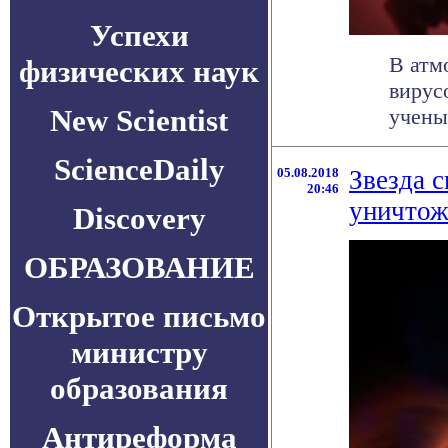
Успехи
В атм
физических наук
вирус
New Scientist
учены
ScienceDaily
05.08.2018
Звезда 
20:46
уничтож
Discovery
ОБРАЗОВАНИЕ
Открытое письмо
министру
образования
Антиреформа