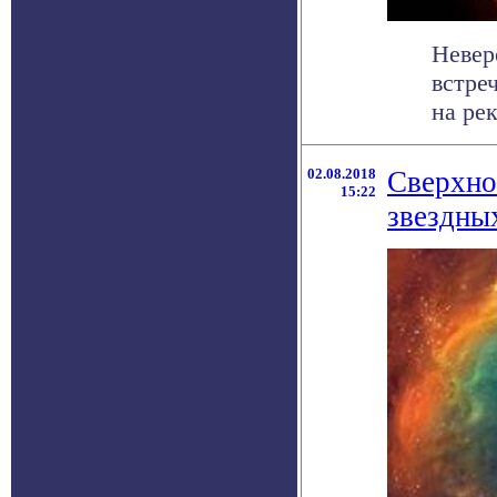
Невер
встре
на ре
02.08.2018
Сверхно
15:22
звездны