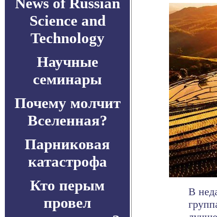
News of Russian
Science and
Technology
Научные
семинары
Почему молчит
Вселенная?
Парниковая
катастрофа
Кто перым
В неда
провел
групп
лучшем