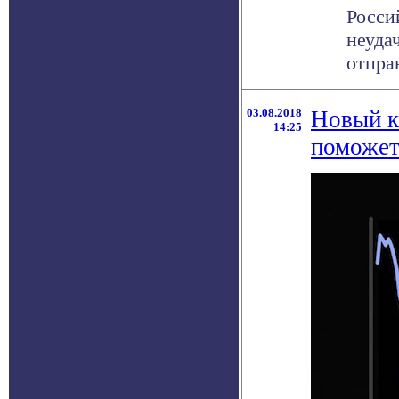
Росси
неуда
отпра
03.08.2018
Новый к
14:25
поможет