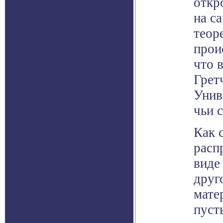
откр
на с
теор
прои
что 
Грет
Унив
чьи 
Как 
расп
виде
друг
мате
пуст