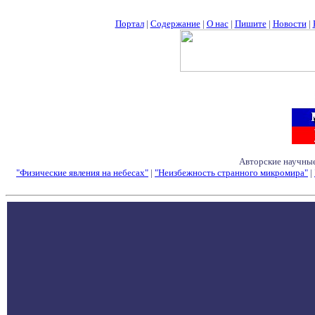
Портал
|
Содержание
|
О нас
|
Пишите
|
Новости
|
Авторские научные
"Физические явления на небесах"
|
"Неизбежность странного микромира"
|
Семинары - Конфе