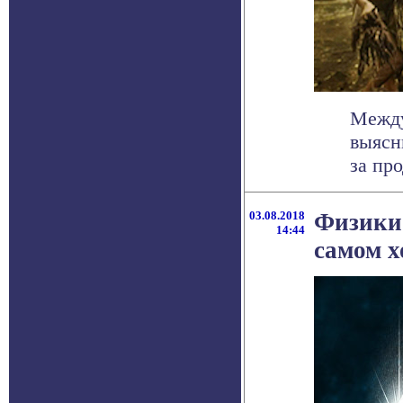
Между
выясн
за про
03.08.2018
Физики 
14:44
самом х