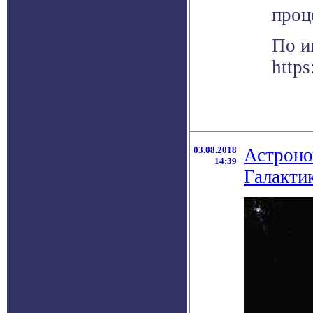
проц
По и
https
03.08.2018
Астроно
14:39
Галакти