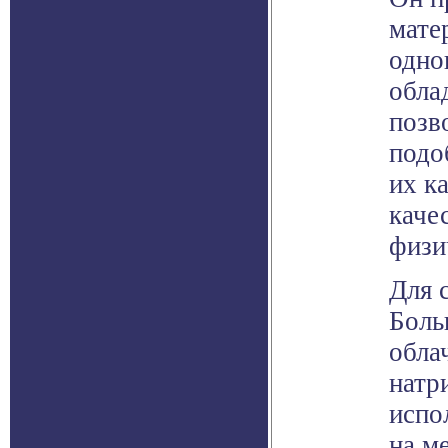
мате
одно
обла
позв
подо
их к
каче
физи
Для 
Боль
обла
натр
испо
на ме