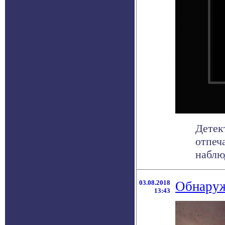
Детек
отпеч
наблю
03.08.2018
Обнаруж
13:43