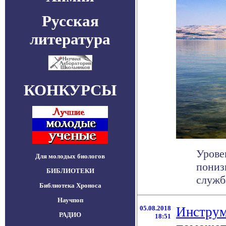
Русская
литература
КОНКУРСЫ
Урове
Для молодых биологов
пониз
БИБЛИОТЕКИ
служб
Библиотека Хроноса
Научпоп
05.08.2018
Инструм
РАДИО
18:51