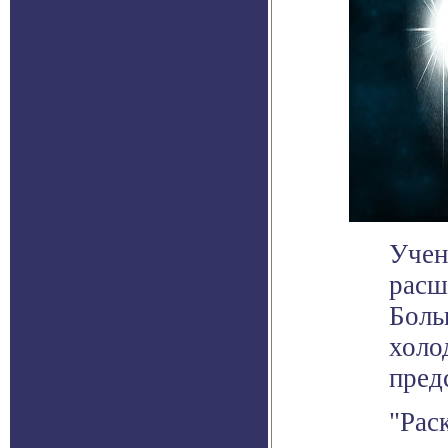
Учен
расш
Боль
холо
пред
"Рас