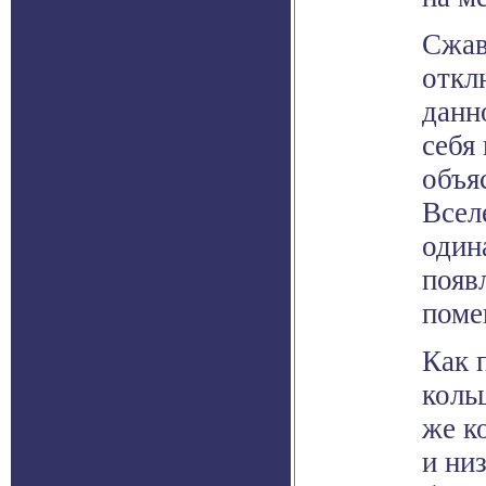
Сжав
откл
данн
себя
объя
Всел
один
появ
поме
Как 
коль
же к
и ни