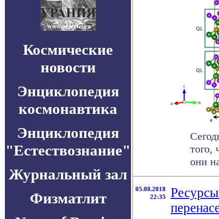
Космические
новости
Энциклопедия
космонавтика
Энциклопедия
Сегод
"Естествознание"
того,
они н
Журнальный зал
05.08.2018
Ресурсы
Физматлит
22:35
перенас