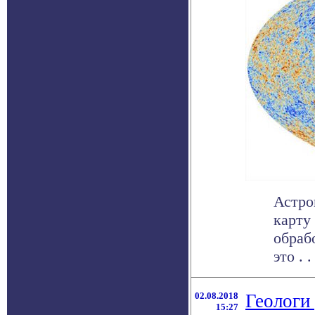
Астро
карту
обраб
это . . 
02.08.2018
Геологи
15:27