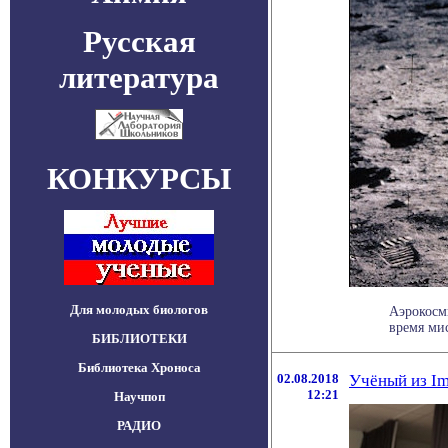
Русская
литература
КОНКУРСЫ
Для молодых биологов
Аэрокосм
время мис
БИБЛИОТЕКИ
Библиотека Хроноса
02.08.2018
Учёный из Im
12:21
Научпоп
РАДИО