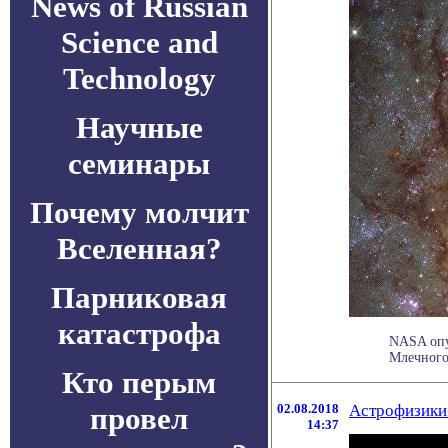
News of Russian
Science and
Technology
Научные
семинары
Почему молчит
Вселенная?
Парниковая
катастрофа
NASA опу
Млечного 
Кто перым
провел
02.08.2018
Астрофизики
14:37