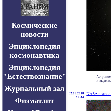
Космические
новости
Энциклопедия
космонавтика
Энциклопедия
"Естествознание"
Астроном
и выделил
Журнальный зал
02.08.2018
NASA показа
14:44
Физматлит