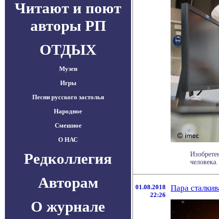
Читают и поют
авторы РП
ОТДЫХ
Музеи
Игры
Песни русского застолья
Народное
Смешное
О НАС
Редколлегия
Изобрете
человека.
Авторам
01.08.2018
Пара сталкив
22:26
О журнале