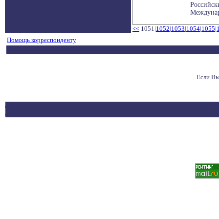
Российск
Междунар
<<
1051|
1052
|
1053
|
1054
|
1055
|
Помощь корреспонденту
Если Вы