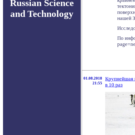
крайнем
Russian Science
тектони
and Technology
поверхн
нашей З
Исследо
По инфо
page=n
01.08.2018
Крупнейшая 
21:55
в 10 раз