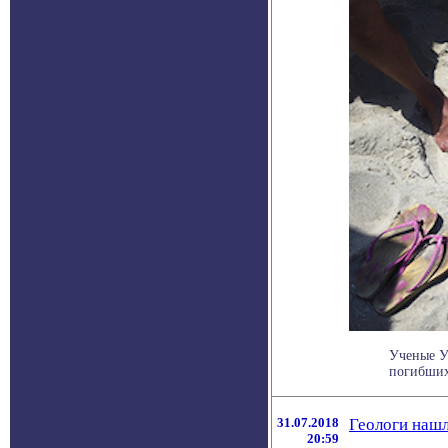
Ученые У
погибших 
31.07.2018
Геологи нашл
20:59