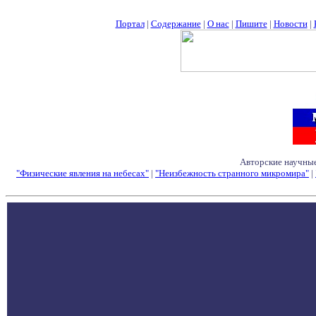
Портал
|
Содержание
|
О нас
|
Пишите
|
Новости
|
Авторские научные
"Физические явления на небесах"
|
"Неизбежность странного микромира"
|
Семинары - Конфе