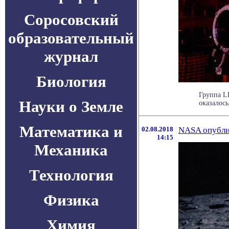
Соросовский
образовательный
журнал
Биология
Группа L
Науки о Земле
оказалось
Математика и
02.08.2018
NASA опубли
14:15
Механика
Технология
Физика
Химия