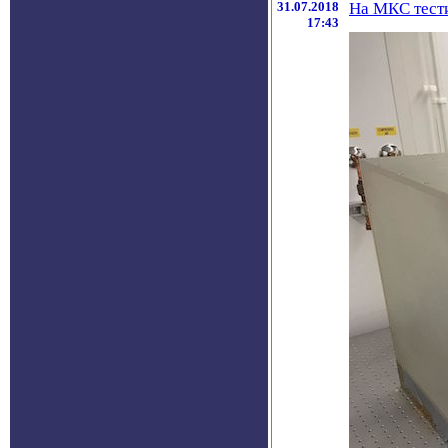
31.07.2018
На МКС тест
17:43