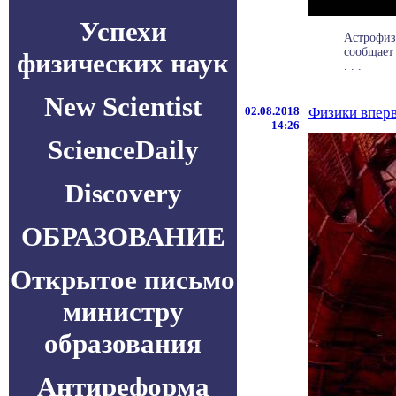
Успехи
Астрофиз
сообщает 
физических наук
. . .
New Scientist
02.08.2018
Физики впер
14:26
ScienceDaily
Discovery
ОБРАЗОВАНИЕ
Открытое письмо
министру
образования
Антиреформа