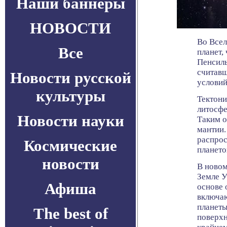
Наши баннеры
НОВОСТИ
Во Всел
Все
планет,
Пенсиль
считав
Новости русской
условий
культуры
Тектони
литосфе
Новости науки
Таким о
мантии.
распрос
Космические
плането
новости
В новом
Земле У
Афиша
основе 
включаю
планеты
The best of
поверхн