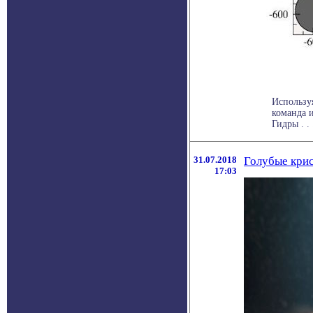
Используя
команда 
Гидры . . 
31.07.2018
Голубые крис
17:03