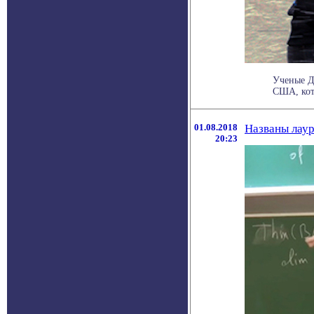
Ученые Д
США, кото
01.08.2018
Названы лаур
20:23