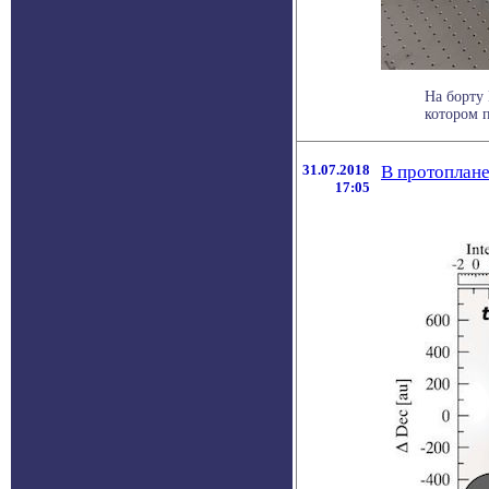
На борту
котором п
31.07.2018
В протоплане
17:05