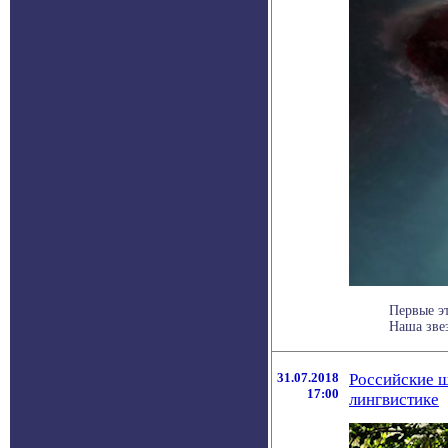
Первые э
Наша звез
31.07.2018
Российские ш
17:00
лингвистике