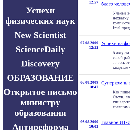
12:57
благо челове
Успехи
Ученые в
физических наук
нехватку
компьюте
Intel пред
New Scientist
07.08.2009
Успехи на фо
ScienceDaily
12:52
5 августа
своей раб
Discovery
за весь э
квартале 
ОБРАЗОВАНИЕ
06.08.2009
Суперкомпью
18:47
Открытое письмо
Как пише
Стоун, г
министру
университ
коллегами
образования
06.08.2009
Главное ИТ-с
Антиреформа
10:03