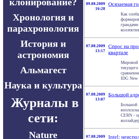
клонирование?
09.08.2009
Осязаемая г
16:28
Как сооб
Хронология и
формиров
грандами
парахронология
коллектив
История и
07.08.2009
Спрос на про
13:17
астрономия
квартале
Мировой 
Альмагест
текущего 
сравнению
IDG New с
Наука и культура
07.08.2009
Большой адро
Журналы в
13:07
Большой 
вполсилы.
сети:
CERN - о
коллайдера
Nature
07.08.2009
Intel: неисп