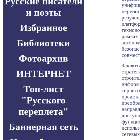
Русские писатели
унифиц
и поэты
перенос
результ
платфор
Избранное
техноло
рамках 
Библиотеки
автоном
безопас
совмест
Фотоархив
Заключи
ИНТЕРНЕТ
стратеги
строите
информа
Топ-лист
сервисов
предста
"Русского
преобра
переплета"
направл
доступн
функци
Баннерная сеть
использ
сетевых