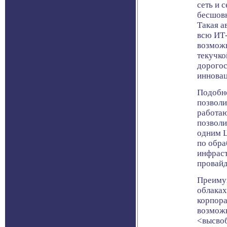
сеть и 
бесшов
Такая а
всю ИТ-
возможн
текучко
дорогос
иннова
Подобно
позволи
работаю
позволи
одним Ц
по обра
инфрас
провайд
Преимущ
облаках
корпора
возможн
<высвоб