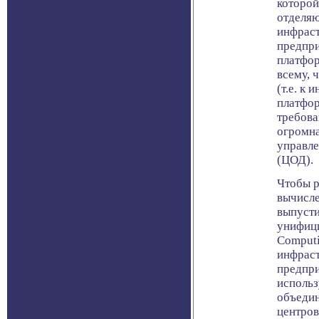
которой
отделяю
инфраст
предпри
платфор
всему, 
(т.е. к
платфор
требова
огромна
управле
(ЦОД).
Чтобы 
вычисле
выпусти
унифици
Computi
инфраст
предпри
использ
объеди
центров