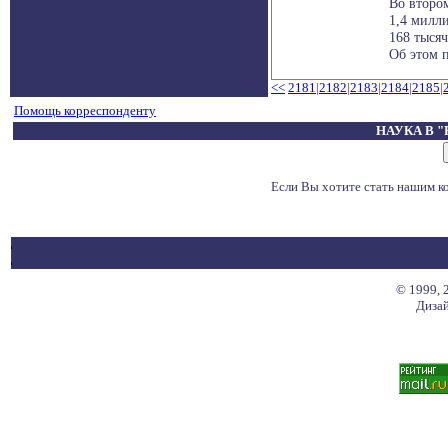
Во второ
1,4 милли
168 тысяч
Об этом п
<<
2181
|
2182
|
2183
|
2184
|
2185
|
Помощь корреспонденту
НАУКА В 
Если Вы хотите стать нашим 
© 1999, 
Дизай