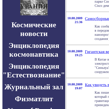
парке Сон
Cisco дем
10.08.2009
Самосборны
21:36
Космические
Как сооб
в передо
новости
нанопрос
создания у
Энциклопедия
10.08.2009
Гигантская в
космонавтика
19:25
В Китае н
электрос
Энциклопедия
"Синьхуа
сооружени
"Естествознание"
Журнальный зал
10.08.2009
Как увидеть 
19:07
Как пишет
Физматлит
который п
гравитац
приведена 