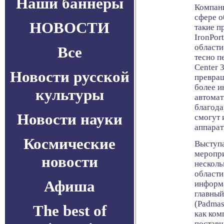
Наши баннеры
Компани
сфере о
НОВОСТИ
такие п
IronPort
области
Все
тесно п
Center 
Новости русской
превращ
более 
культуры
автомат
благода
Новости науки
смогут 
аппарат
Космические
Выступа
меропри
новости
несколь
област
Афиша
информа
главный
(Padmas
The best of
как ком
постав