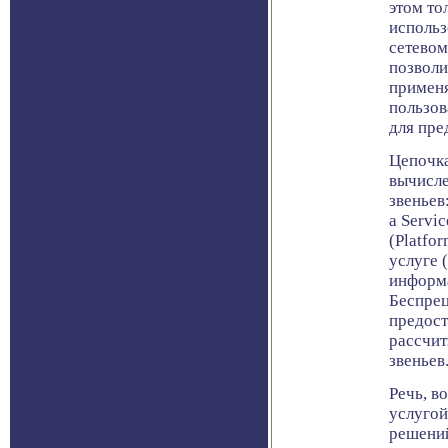
этом то
использ
сетевом
позволи
примен
пользо
для пре
Цепочк
вычисле
звеньев
a Servi
(Platfor
услуге (
информ
Беспре
предост
рассчит
звеньев
Речь, в
услугой
решений