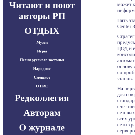
Читают и поют
может к
информ
авторы РП
Пять эт
Center 3
ОТДЫХ
Cтратег
предусм
Музеи
ЦОД и е
Игры
консол
Песни русского застолья
автома
основу 
Народное
computi
Смешное
этапов.
О НАС
На перв
для сок
Редколлегия
стандар
счет ши
Авторам
сетевых
всех ур
сети хр
О журнале
серверо