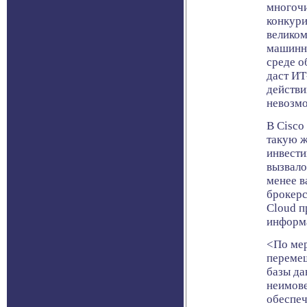
многоч
конкури
велико
машинно
среде о
даст ИТ
действи
невозм
В Cisco
такую ж
инвести
вызвало
менее в
брокерс
Cloud п
информ
<По мер
перемещ
базы да
неимове
обеспеч