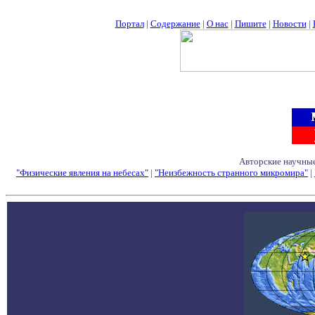
Портал
|
Содержание
|
О нас
|
Пишите
|
Новости
|
Авторские научные
"Физические явления на небесах"
|
"Неизбежность странного микромира"
|
Семинары - Конфе