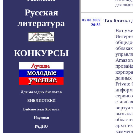
для поднят
Русская
литература
05.08.2009
Так близка д
20:58
Вот уже
Интерне
общедо
облаках
КОНКУРСЫ
управл
Amazon,
провайд
корпора
данных 
Private
информа
Для молодых биологов
сервисо
БИБЛИОТЕКИ
ставшая
виртуал
Библиотека Хроноса
вызвала
Научпоп
област
архитек
РАДИО
коммерц