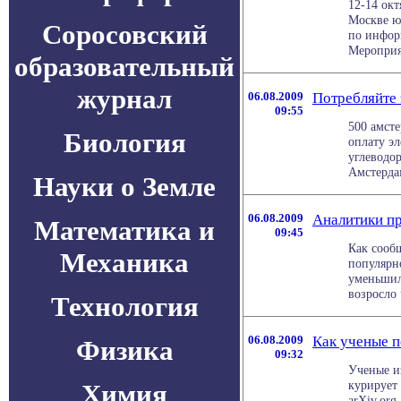
12-14 окт
Москве ю
Соросовский
по инфор
Мероприят
образовательный
журнал
06.08.2009
Потребляйте
09:55
500 амсте
Биология
оплату эл
углеводо
Амстердам
Науки о Земле
06.08.2009
Аналитики пр
Математика и
09:45
Как сообщ
Механика
популярн
уменьшил
возросло 
Технология
06.08.2009
Как ученые 
Физика
09:32
Ученые и
курирует
Химия
arXiv.org