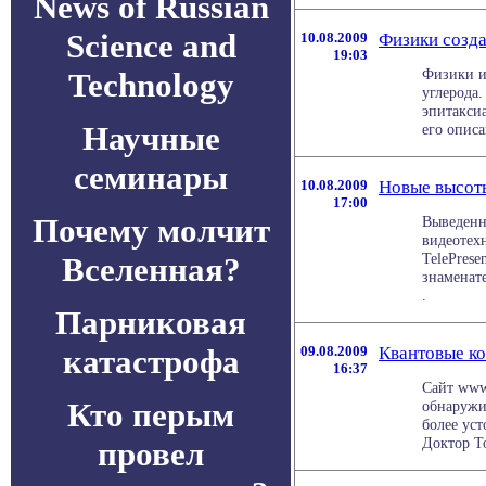
News of Russian
Science and
10.08.2009
Физики созд
19:03
Физики и
Technology
углерода
эпитакси
Научные
его описа
семинары
10.08.2009
Новые высоты
17:00
Почему молчит
Выведенна
видеотех
TelePrese
Вселенная?
знаменате
.
Парниковая
катастрофа
09.08.2009
Квантовые к
16:37
Сайт www
Кто перым
обнаружи
более уст
Доктор То
провел