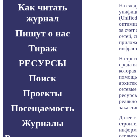
Как читать
На след
унифиц
журнал
(Unifie
оптими
за счет
Пишут о нас
сетей, 
приложе
Тираж
инфраст
На трет
РЕСУРСЫ
среда в
которая
Поиск
помощь
архите
сетевые
Проекты
ресурсы
реально
Посещаемость
заказчи
Далее с
Журналы
строите
информа
сервисо