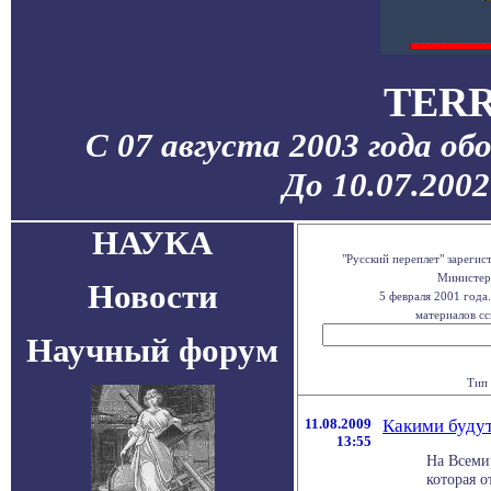
TERR
С 07 августа 2003 года об
До 10.07.200
НАУКА
"Русский переплет" зареги
Министерс
Новости
5 февраля 2001 года
материалов сс
Научный форум
Тип 
11.08.2009
Какими будут
13:55
На Всеми
которая о