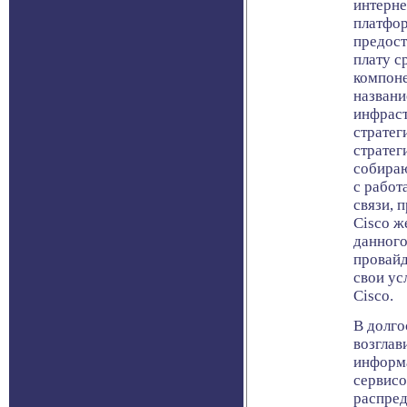
интерне
платфор
предост
плату с
компоне
названи
инфраст
стратег
стратег
собираю
с работ
связи, 
Cisco ж
данного
провайд
свои ус
Cisco.
В долго
возглав
информа
сервисо
распред