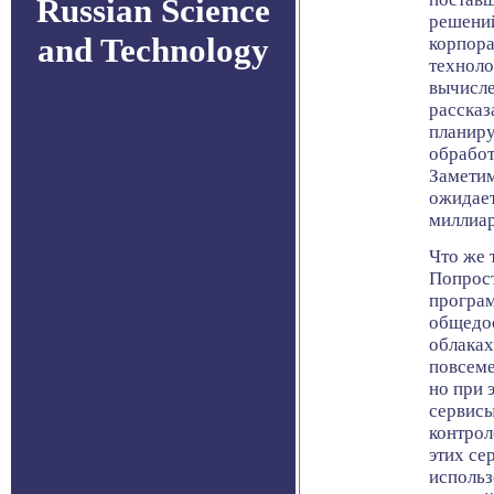
Russian Science
решений
and Technology
корпора
техноло
вычисле
рассказ
планиру
обработ
Заметим
ожидает
миллиа
Что же 
Попрост
програм
общедос
облаках
повсеме
но при 
сервисы
контрол
этих се
использ