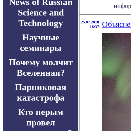
News of Russian
информ
Science and
Technology
25.07.2018
Объясне
16:37
Научные
семинары
Почему молчит
Вселенная?
Парниковая
катастрофа
Кто перым
провел