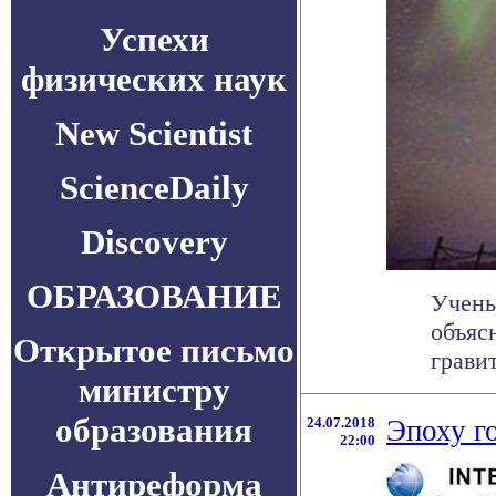
Успехи
физических наук
New Scientist
ScienceDaily
Discovery
ОБРАЗОВАНИЕ
Учены
объяс
Открытое письмо
грави
министру
образования
24.07.2018
Эпоху г
22:00
Антиреформа