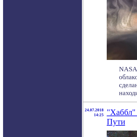
NASA 
облак
сдела
находи
24.07.2018
"Хаббл"
14:25
Пути