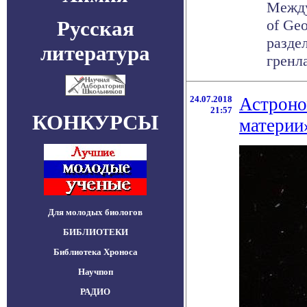
Между
Русская
of Ge
разде
литература
гренла
24.07.2018
Астроно
21:57
КОНКУРСЫ
материи
Для молодых биологов
БИБЛИОТЕКИ
Библиотека Хроноса
Научпоп
РАДИО