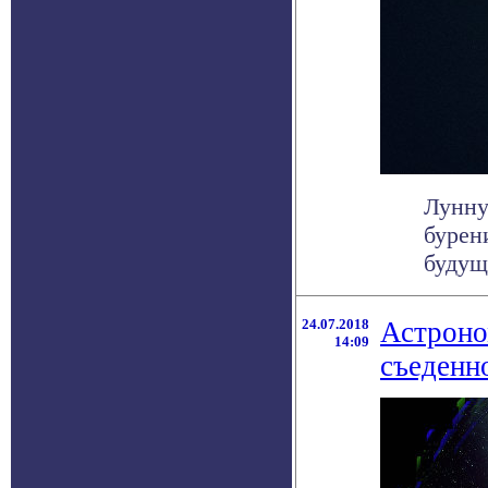
Лунну
бурен
будуще
24.07.2018
Астроно
14:09
съеденн