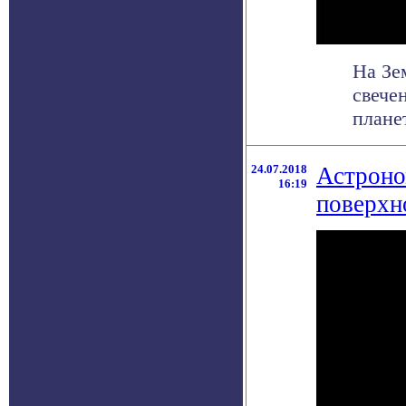
На Зе
свече
плане
24.07.2018
Астроно
16:19
поверхн