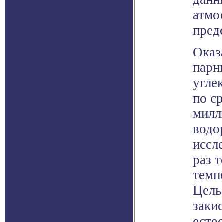
атмо
пред
Оказ
парн
угле
по с
милл
водо
иссл
раз 
темп
Цель
заки
есте