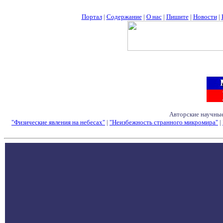
Портал
|
Содержание
|
О нас
|
Пишите
|
Новости
|
Авторские научные
"Физические явления на небесах"
|
"Неизбежность странного микромира"
|
Семинары - Конфе