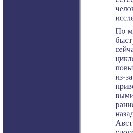
чело
иссл
По м
быст
сейч
цикл
повы
из-з
прив
выми
ранн
наза
Авст
спос