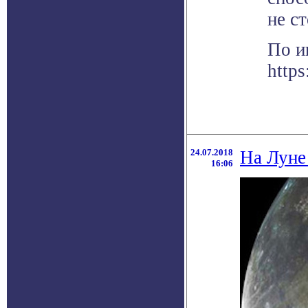
не с
По и
https
24.07.2018
На Луне
16:06