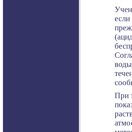
Учен
если
преж
(аци
бесп
Согл
воды
тече
сооб
При 
пока
раст
атмо