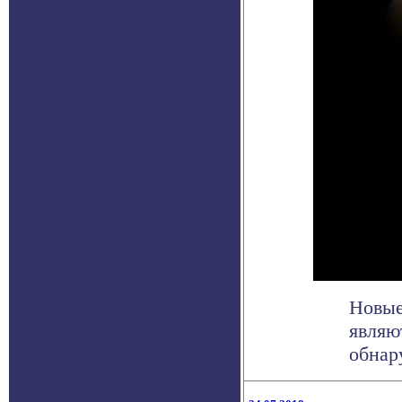
Новые
являю
обнар