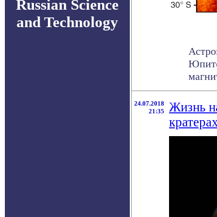
Russian Science
and Technology
Астро
Юпите
магни
24.07.2018
Жизнь н
21:35
кратера