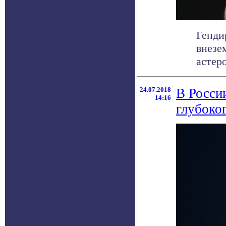
Генди
внезе
астер
24.07.2018
В Росси
14:16
глубоко