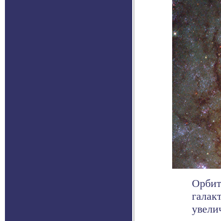
Орбит
галак
увели