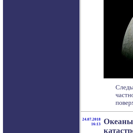
Следы
частн
поверх
24.07.2018
Океаны 
16:13
катаст