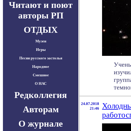
Читают и поют
авторы РП
ОТДЫХ
Музеи
Игры
Песни русского застолья
Учены
Народное
изучи
Смешное
групп
О НАС
темной
Редколлегия
24.07.2018
Холодны
Авторам
21:46
работос
О журнале