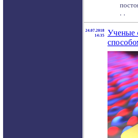
посто
. .
24.07.2018
Ученые 
14:35
способо