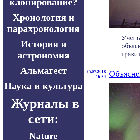
клонирование?
Хронология и
парахронология
Учены
История и
объяс
астрономия
грави
Альмагест
25.07.2018
Объясне
16:34
Наука и культура
Журналы в
сети:
Nature