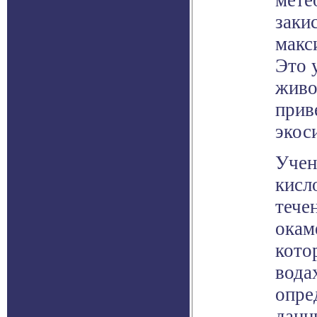
мете
заки
макс
Это 
живо
прив
экос
Учен
кисл
тече
окам
кото
вода
опре
данн