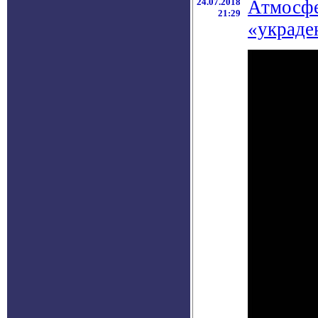
24.07.2018
Атмосфе
21:29
«украде