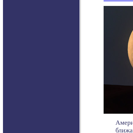
Амери
ближа