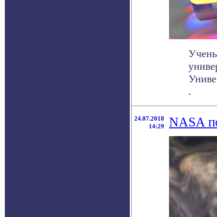
Учены
униве
Униве
.
24.07.2018
NASA по
14:29