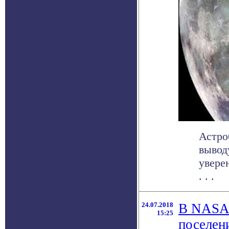
Астро
вывод
увере
. . .
24.07.2018
В NASA 
15:25
поселен