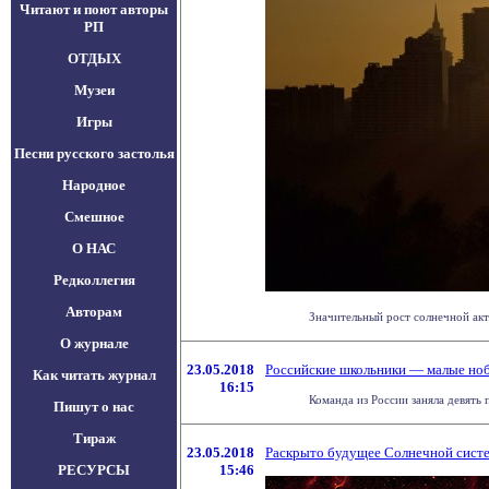
Читают и поют авторы
РП
ОТДЫХ
Музеи
Игры
Песни русского застолья
Народное
Смешное
О НАС
Редколлегия
Авторам
Значительный рост солнечной акт
О журнале
23.05.2018
Российские школьники — малые но
Как читать журнал
16:15
Команда из России заняла девять
Пишут о нас
Тираж
23.05.2018
Раскрыто будущее Солнечной систе
РЕСУРСЫ
15:46