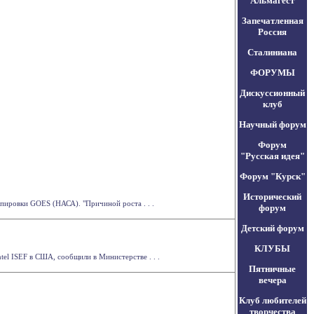
Альмагест
Запечатленная
Россия
Сталиниана
ФОРУМЫ
Дискуссионный
клуб
Научный форум
Форум
"Русская идея"
Форум "Курск"
Исторический
пировки GOES (НАСА). "Причиной роста . . .
форум
Детский форум
КЛУБЫ
el ISEF в США, сообщили в Министерстве . . .
Пятничные
вечера
Клуб любителей
творчества