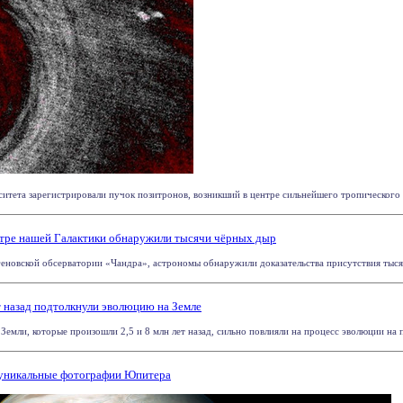
тета зарегистрировали пучок позитронов, возникший в центре сильнейшего тропического ц
нтре нашей Галактики обнаружили тысячи чёрных дыр
еновской обсерватории «Чандра», астрономы обнаружили доказательства присутствия тысяч
назад подтолкнули эволюцию на Земле
емли, которые произошли 2,5 и 8 млн лет назад, сильно повлияли на процесс эволюции на п
 уникальные фотографии Юпитера