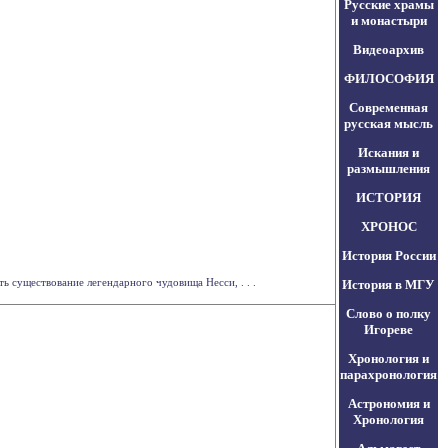
Русские храмы
и монастыри
Видеоархив
ФИЛОСОФИЯ
Современная
русская мысль
Искания и
размышления
ИСТОРИЯ
ХРОНОС
История России
 существование легендарного чудовища Несси, . . .
История в МГУ
Слово о полку
Игореве
Хронология и
парахронология
Астрономия и
Хронология