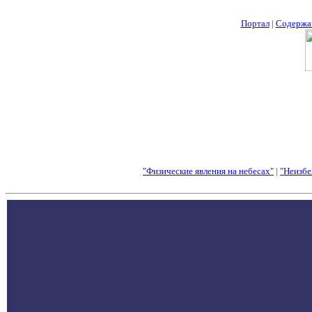
Портал
|
Содержа
"Физические явления на небесах"
|
"Неизбе