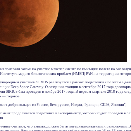
ан прислали заявки на участие в эксперименте по имитации полета на околол
Института медико-биологических проблем (ИМБП) РАН, на территории которог
ународным участием SIRIUS реализуется в рамках подготовки к полетам в даль
анции Deep Space Gateway. О создании станции в сентябре 2017 года договори
ии SIRIUS был проведен в ноябре 2017 года. В первом квартале 2019 года ст
о — годовое.
к от добровольцев из России, Белоруссии, Индии, Франции, США, Японии", — 
 момент продолжается подготовка к эксперименту, который будет проведен в 
am.
ученые считают, что экипаж должен быть интернациональным и разнополым. Вс
ти женщин. Для участия в эксперименте отбираются лица от 25 до 55 лет, с хо