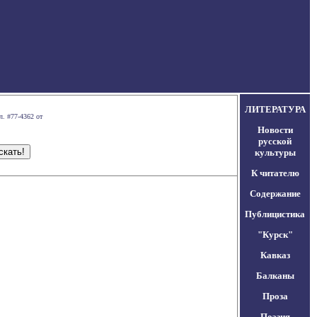
ЛИТЕРАТУРА
л. #77-4362 от
Новости
русской
культуры
К читателю
Содержание
Публицистика
"Курск"
Кавказ
Балканы
Проза
Поэзия