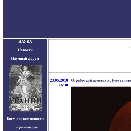
НАУКА
"
Новости
Научный форум
23.05.2018
Отработкой полетов к Луне заинт
16:30
Космические новости
Энциклопедия