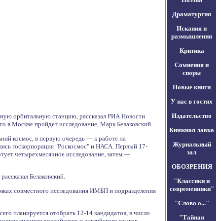
Драматургия
Искания и
размышления
Критика
Сомнения и
споры
Новые книги
У нас в гостях
Издательство
унную орбитальную станцию, рассказал РИА Новости
о в Москве пройдет исследование, Марк Белаковский.
Книжная лавка
ний космос, в первую очередь — к работе на
Журнальный
лись госкорпорация "Роскосмос" и НАСА. Первый 17-
зал
артует четырехмесячное исследование, затем —
ОБОЗРЕНИЯ
рассказал Белаковский.
"Классики и
современники"
рамках совместного исследования ИМБП и подразделения
"Слово о..."
его планируется отобрать 12-14 кандидатов, в число
"Тайная
рошим знанием российского и английского языков.