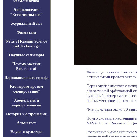
космонавтика
Энциклопедия
"Естествознание"
Журнальный зал
Физматлит
News of Russian Science
and Technology
Научные семинары
Почему молчит
Вселенная?
Желающие из нескольких стр
официальный представитель 
Парниковая катастрофа
Серия экспериментов с межд
Кто перым провел
окололунной орбитальной ст
клонирование?
суточный эксперимент из сер
Хронология и
восьмимесячное, а после нег
парахронология
"Мы получили около 50 заяво
История и астрономия
По его словам, в настоящий
Альмагест
NASA Human Research Progr
Наука и культура
Российские и американские 
которых войдет не менее шес