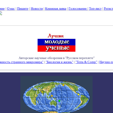
ние
|
О нас
|
Пишите
|
Новости
|
Книжная лавка
|
Голосование
|
Топ-лист
|
Регис
Авторские научные обозрения в "Русском переплете"
жность странного микромира"
|
"Биология и жизнь"
|
"Terra & Comp"
|
Научно-п
Семинары - Конференции - Симпозиумы - Конкурсы