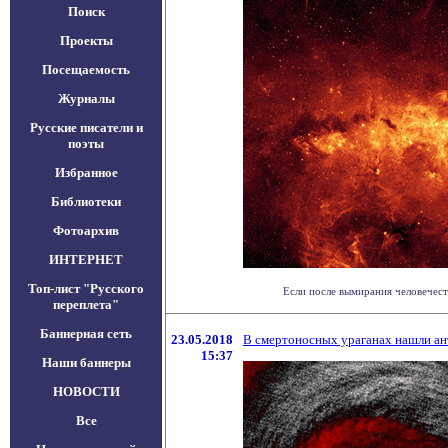
Поиск
Проекты
Посещаемость
Журналы
Русские писатели и
поэты
Избранное
Библиотеки
Фотоархив
ИНТЕРНЕТ
Топ-лист "Русского
Если после вымирания человечест
переплета"
Баннерная сеть
23.05.2018
В смертоносных ураганах нашли а
15:37
Наши баннеры
НОВОСТИ
Все