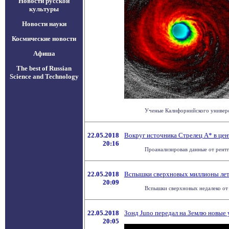
Новости русской
культуры
Новости науки
Космические новости
Афиша
The best of Russian
Science and Technology
Ученые Калифорнийского универси
22.05.2018
Вокруг источника Стрелец A* в це
20:16
Проанализировав данные от рентг
22.05.2018
Вспышки сверхновых миллионы лет 
20:09
Вспышки сверхновых недалеко от З
22.05.2018
Зонд Juno передал на Землю новые
20:05