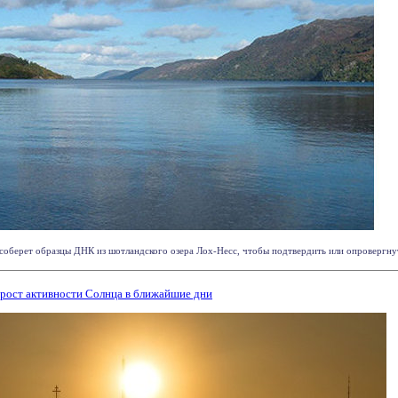
берет образцы ДНК из шотландского озера Лох-Несс, чтобы подтвердить или опровергнуть
рост активности Солнца в ближайшие дни