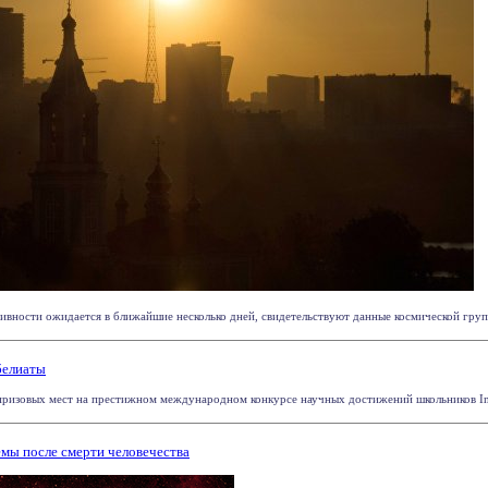
ивности ожидается в ближайшие несколько дней, свидетельствуют данные космической груп
белиаты
 призовых мест на престижном международном конкурсе научных достижений школьников Int
мы после смерти человечества