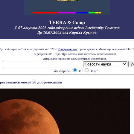
TERRA & Comp
С 07 августа 2003 года обозрение ведет Александр Семенов
До 10.07.2002 вел Кирилл Крылов
Русский переплет" зарегистрирован как СМИ.
Свидетельство
о регистрации в Министерстве печати РФ: Э
5 февраля 2001 года. При полном или частичном использовании
материалов ссылка на www.pereplet.ru обязательна.
Тип запроса:
"И"
"Или"
ересовались около 50 добровольцев