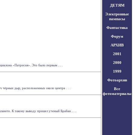
ДЕТЯМ
Электронные
пампасы
Фантастика
Форум
АРХИВ
2001
2000
иклона «Патрисия». Это было первым . . .
1999
Фотоархив
 чёрных дыр, расположенных около центра . . .
Все
фотоматериалы
ланете. К такому выводу пришел ученый Брайан . . .