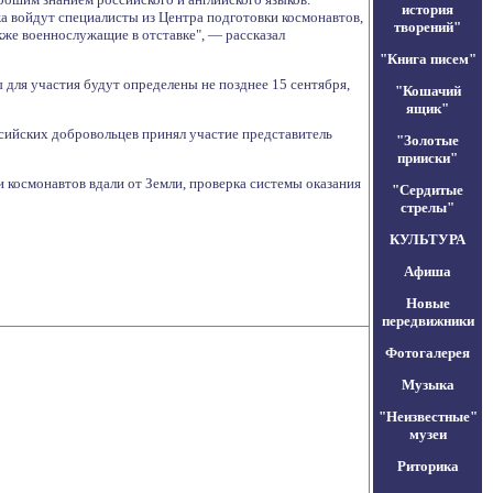
история
жа войдут специалисты из Центра подготовки космонавтов,
творений"
кже военнослужащие в отставке", — рассказал
"Книга писем"
 для участия будут определены не позднее 15 сентября,
"Кошачий
ящик"
сийских добровольцев принял участие представитель
"Золотые
прииски"
космонавтов вдали от Земли, проверка системы оказания
"Сердитые
стрелы"
КУЛЬТУРА
Афиша
Новые
передвижники
Фотогалерея
Музыка
"Неизвестные"
музеи
Риторика