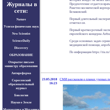
Журналы в
Предпочтение отдается врача
Ракетно-космической корпора
сети:
Белаковский.
Первый длительный экспериме
Nature
отметил он.
Успехи физических наук
Первый краткосрочный экспе
New Scientist
европейского концерна Airbus
ScienceDaily
Среди основных задач серии
медицинской помощи, апроба
Discovery
По информации https://ria.r
ОБРАЗОВАНИЕ
Открытое письмо
министру образования
Антиреформа
23.05.2018
СМИ рассказали о планах ученых п
Соросовский
16:23
образовательный
журнал
Биология
Науки о Земле
Математика и Механика