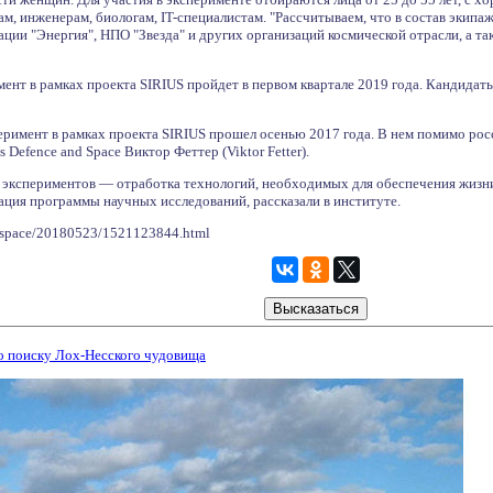
м, инженерам, биологам, IT-специалистам. "Рассчитываем, что в состав экипа
ции "Энергия", НПО "Звезда" и других организаций космической отрасли, а та
нт в рамках проекта SIRIUS пройдет в первом квартале 2019 года. Кандидаты
римент в рамках проекта SIRIUS прошел осенью 2017 года. В нем помимо рос
 Defence and Space Виктор Феттер (Viktor Fetter).
 экспериментов — отработка технологий, необходимых для обеспечения жизни 
ция программы научных исследований, рассказали в институте.
u/space/20180523/1521123844.html
о поиску Лох-Несского чудовища