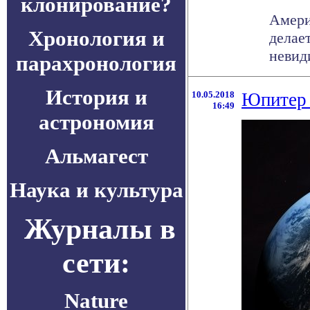
клонирование?
Амери
Хронология и
делае
невид
парахронология
История и
10.05.2018
Юпитер 
16:49
астрономия
Альмагест
Наука и культура
Журналы в
сети:
Nature