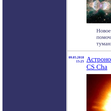
Новое
помоч
туманн
09.05.2018
Астроно
15:25
CS Cha