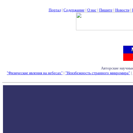
Портал
|
Содержание
|
О нас
|
Пишите
|
Новости
|
Авторские научные
"Физические явления на небесах"
|
"Неизбежность странного микромира"
|
Семинары - Конфе