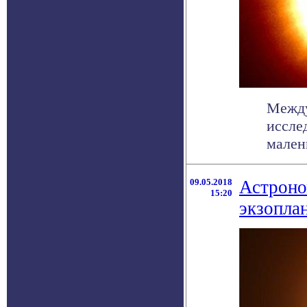
Между
иссле
мален
09.05.2018
Астроно
15:20
экзопла