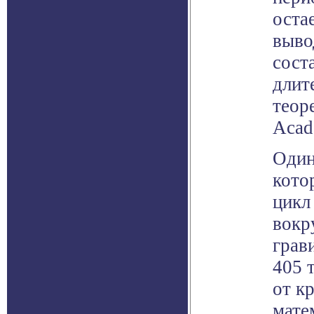
оста
выво
сост
длит
теор
Acad
Один
кото
цикл
вокр
грав
405 
от к
мате