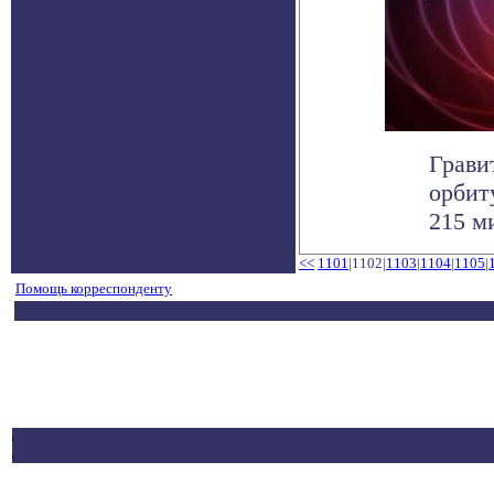
Грави
орбит
215 ми
<<
1101
|1102|
1103
|
1104
|
1105
|
Помощь корреспонденту