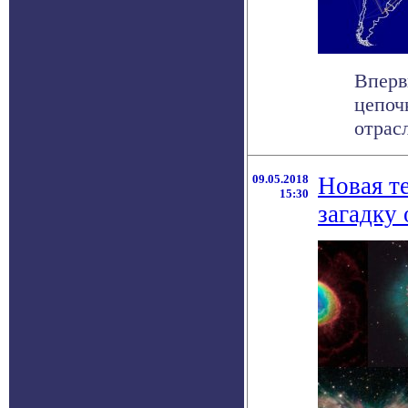
Вперв
цепоч
отрасл
09.05.2018
Новая т
15:30
загадку