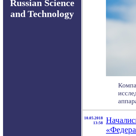
Russian Science
and Technology
Компа
иссле
аппара
10.05.2018
Началис
13:58
«Федера