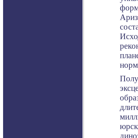
форм
Ариз
сост
Исхо
реко
план
норм
Полу
эксц
обра
длит
милл
юрск
дино