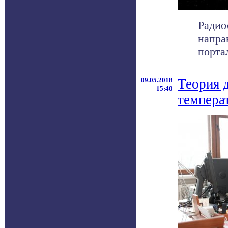
Радио
напра
портал
09.05.2018
Теория 
15:40
темпера