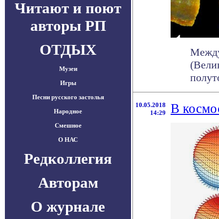
Читают и поют
авторы РП
ОТДЫХ
Между
(Вели
Музеи
полуто
Игры
Песни русского застолья
10.05.2018
В космо
Народное
14:29
Смешное
О НАС
Редколлегия
Авторам
О журнале