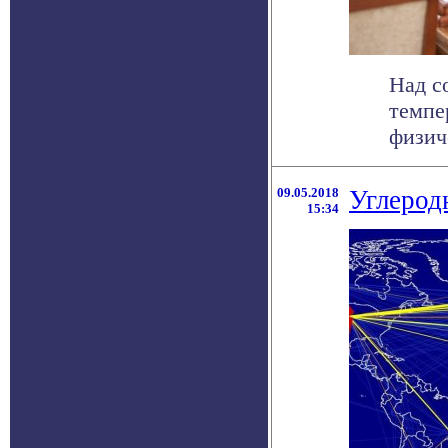
Над с
темпе
физич
09.05.2018
Углерод
15:34