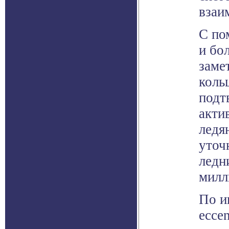
взаи
С по
и бо
заме
коль
подт
акти
ледя
уточ
ледн
милл
По и
eccen