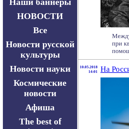
Наши баннеры
НОВОСТИ
Все
Между
Новости русской
при к
помощ
культуры
Новости науки
10.05.2018
На Росс
14:01
Космические
новости
Афиша
The best of