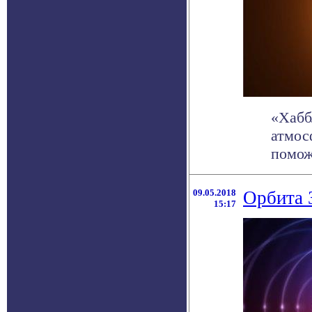
«Хабб
атмос
помож
09.05.2018
Орбита 
15:17