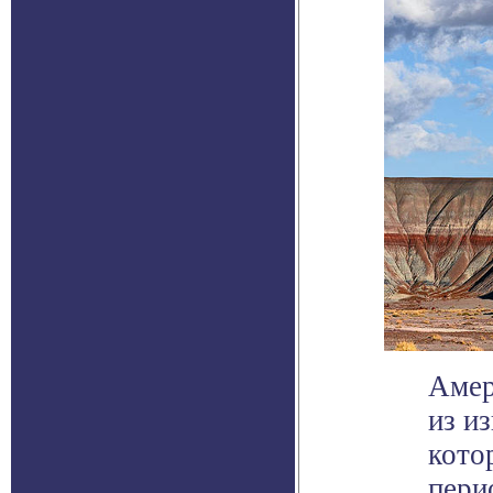
Амер
из и
кото
пери