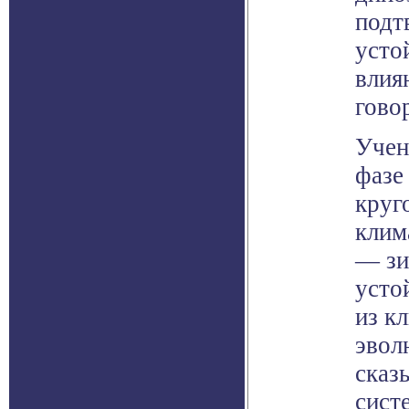
подт
усто
влия
гово
Учен
фазе
круг
клим
— зи
усто
из к
эвол
сказ
сист