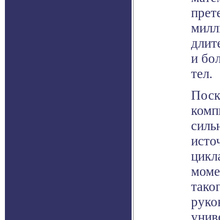
прет
милл
длит
и бо
тел.
Поск
комп
силь
исто
цикл
моме
тако
руко
унив