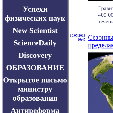
Успехи
Грави
405 0
физических наук
течени
New Scientist
10.05.2018
Сезонны
16:45
ScienceDaily
предела
Discovery
ОБРАЗОВАНИЕ
Открытое письмо
министру
образования
Антиреформа