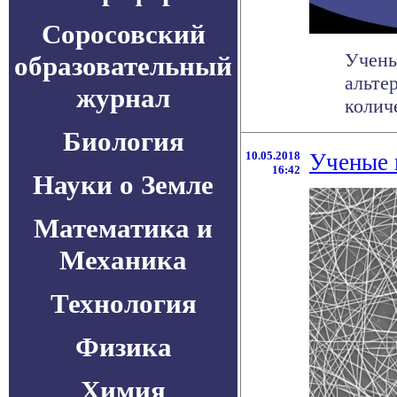
Соросовский
Учены
образовательный
альте
журнал
количе
Биология
10.05.2018
Ученые 
16:42
Науки о Земле
Математика и
Механика
Технология
Физика
Химия