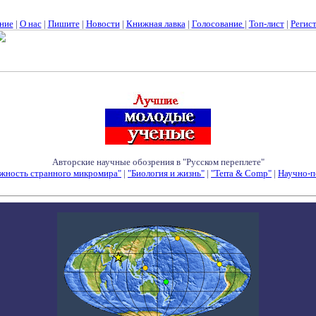
ние
|
О нас
|
Пишите
|
Новости
|
Книжная лавка
|
Голосование
|
Топ-лист
|
Регис
Авторские научные обозрения в "Русском переплете"
жность странного микромира"
|
"Биология и жизнь"
|
"Terra & Comp"
|
Научно-п
Семинары - Конференции - Симпозиумы - Конкурсы