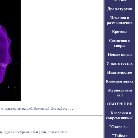
Драматургия
Искания и
размышления
Критика
Сомнения и
споры
Новые книги
У нас в гостях
Издательство
Книжная лавка
Журнальный
зал
ОБОЗРЕНИЯ
с поведением ранней Вселенной. Эта работа . . .
"Классики и
современники"
"Слово о..."
 других изображений и речи, показал свою . . .
"Тайная