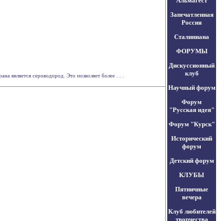
Альмагест
Запечатленная
Россия
Сталиниана
ФОРУМЫ
Дискуссионный
клуб
 является сероводород. Это позволяет более . . .
Научный форум
Форум
"Русская идея"
Форум "Курск"
Исторический
форум
Детский форум
КЛУБЫ
Пятничные
вечера
Клуб любителей
творчества