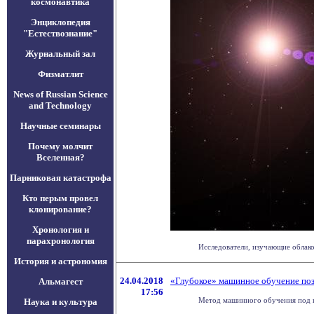
космонавтика
Энциклопедия
"Естествознание"
Журнальный зал
Физматлит
News of Russian Science
and Technology
Научные семинары
Почему молчит
Вселенная?
Парниковая катастрофа
Кто перым провел
клонирование?
Хронология и
парахронология
Исследователи, изучающие облако 
История и астрономия
24.04.2018
«Глубокое» машинное обучение поз
Альмагест
17:56
Метод машинного обучения под на
Наука и культура