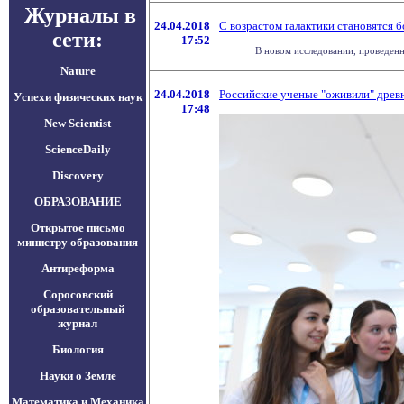
Журналы в
24.04.2018
С возрастом галактики становятся 
сети:
17:52
В новом исследовании, проведенн
Nature
24.04.2018
Российские ученые "оживили" древн
Успехи физических наук
17:48
New Scientist
ScienceDaily
Discovery
ОБРАЗОВАНИЕ
Открытое письмо
министру образования
Антиреформа
Соросовский
образовательный
журнал
Биология
Науки о Земле
Математика и Механика