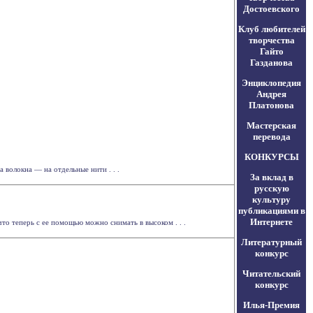
Достоевского
Клуб любителей
творчества
Гайто
Газданова
Энциклопедия
Андрея
Платонова
Мастерская
перевода
КОНКУРСЫ
 волокна — на отдельные нити . . .
За вклад в
русскую
культуру
публикациями в
Интернете
о теперь с ее помощью можно снимать в высоком . . .
Литературный
конкурс
Читательский
конкурс
Илья-Премия