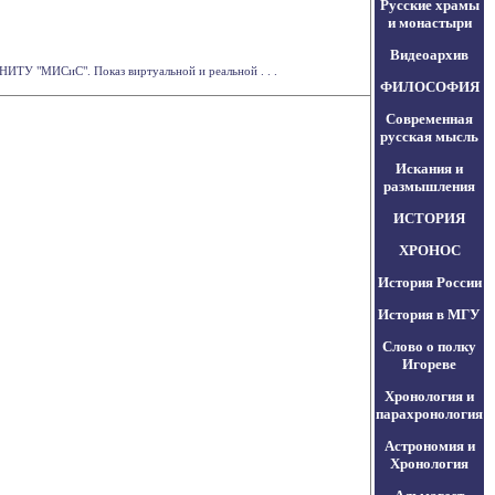
Русские храмы
и монастыри
Видеоархив
НИТУ "МИСиС". Показ виртуальной и реальной . . .
ФИЛОСОФИЯ
Современная
русская мысль
Искания и
размышления
ИСТОРИЯ
ХРОНОС
История России
История в МГУ
Слово о полку
Игореве
Хронология и
парахронология
Астрономия и
Хронология