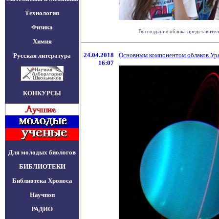
Технология
Физика
Воссоздание облика представите
Химия
24.04.2018
Основным компонентом облаков Ура
Русская литература
16:07
КОНКУРСЫ
Для молодых биологов
БИБЛИОТЕКИ
Библиотека Хроноса
Научпоп
РАДИО