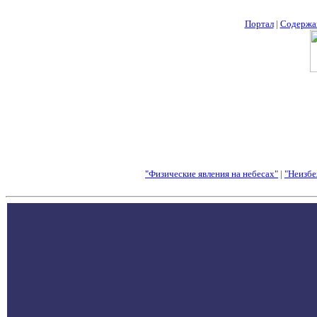
Портал
|
Содержа
"Физические явления на небесах"
|
"Неизбе