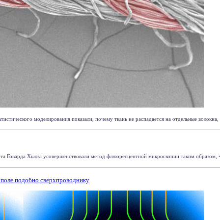
истического моделирования показали, почему ткань не распадается на отдельные волокна, а
а Говарда Хьюза усовершенствовали метод флюоресцентной микроскопии таким образом, чт
 поле подобно сверхпроводнику