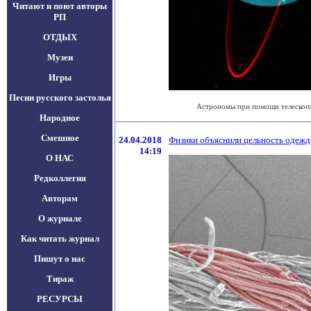
Читают и поют авторы
РП
ОТДЫХ
Музеи
Игры
Песни русского застолья
Астрономы при помощи телескопа 
Народное
Смешное
24.04.2018
Физики объяснили цельность одеж
14:19
О НАС
Редколлегия
Авторам
О журнале
Как читать журнал
Пишут о нас
Тираж
РЕСУРСЫ