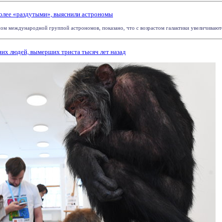
более «раздутыми», выяснили астрономы
ом международной группой астрономов, показано, что с возрастом галактики увеличиваются
их людей, вымерших триста тысяч лет назад