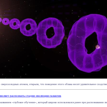
сверххолодных атомов, открыли, что поведение этого облака носит удивительное сходство 
воляет распознать стадии эволюции галактик
званием «глубокое обучение», который широко использовался ранее при распознавании лиц,