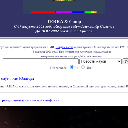
TERRA & Comp
С 07 августа 2003 года обозрение ведет Александр Семенов
До 10.07.2002 вел Кирилл Крылов
Русский переплет" зарегистрирован как СМИ.
Свидетельство
о регистрации в Министерстве печати РФ: Э
5 февраля 2001 года. При полном или частичном использовании
материалов ссылка на www.pereplet.ru обязательна.
Тип запроса:
"И"
"Или"
я спутникам Юпитера
ии и США создала компьютерную модель эволюции Солнечной системы для исследования Юпи
 грандиозной космической симфонии