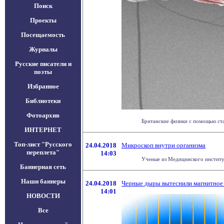
Поиск
Проекты
Посещаемость
Журналы
Русские писатели и
поэты
Избранное
Библиотеки
Фотоархив
Британские физики с помощью стат
ИНТЕРНЕТ
Топ-лист "Русского
24.04.2018
Микроскоп внутри организма
переплета"
14:03
Ученые из Медицинского институт
Баннерная сеть
Наши баннеры
24.04.2018
Черные дыры вытеснили магнитное
14:01
НОВОСТИ
Все