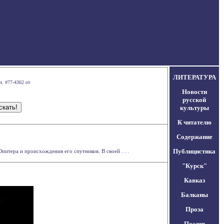
ЛИТЕРАТУРА
л. #77-4362 от
Новости
русской
культуры
К читателю
Содержание
Публицистика
тера и происхождения его спутников. В своей . . .
"Курск"
Кавказ
Балканы
Проза
Поэзия