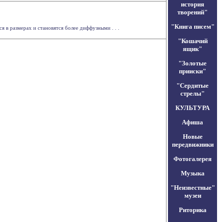
история
творений"
"Книга писем"
 в размерах и становятся более диффузными . . .
"Кошачий
ящик"
"Золотые
прииски"
"Сердитые
стрелы"
КУЛЬТУРА
Афиша
Новые
передвижники
Фотогалерея
Музыка
"Неизвестные"
музеи
Риторика