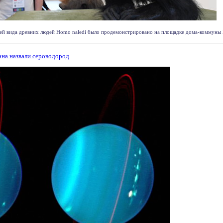
лей вида древних людей Homo naledi было продемонстрировано на площадке дома-коммуны 
на назвали сероводород