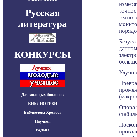
измеря
Русская
точнос
технол
литература
монито
порядо
Безусло
данном
КОНКУРСЫ
электр
больше
Улучше
Превра
промеж
Для молодых биологов
(макро
БИБЛИОТЕКИ
Опора 
Библиотека Хроноса
стабил
Научпоп
Поскол
РАДИО
провза