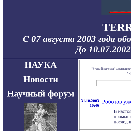
TERR
С 07 августа 2003 года об
До 10.07.200
НАУКА
"Русский переплет" зарегистр
5 ф
Новости
Научный форум
31.10.2003
Роботов уже
10:46
В настоя
промышл
последни