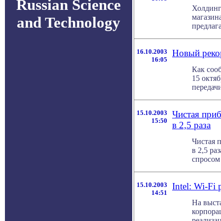
Russian Science
Холдинг 
магазина
and Technology
предлага
16.10.2003
Новый рекор
16:05
Как соо
15 октяб
передачи
15.10.2003
Чистая приб
15:50
в 2,5 раза
Чистая п
в 2,5 ра
спросом 
15.10.2003
Intel: Wi-F
14:51
На выст
корпора
реализац