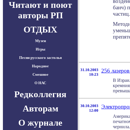
воздей
Читают и поют
банч) 
авторы РП
частиц.
Методи
ОТДЫХ
уменьш
препят
Музеи
Игры
Песни русского застолья
Народное
31.10.2003
256 лазеров
Смешное
10:23
В Израи
О НАС
кремния,
превышаю
Редколлегия
Авторам
30.10.2003
Электропро
12:00
Америка
О журнале
печатно
чернила.