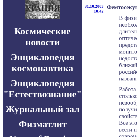
31.10.2003
Фемтосеку
10:42
В физи
необхо
Космические
длител
оптиче
новости
предст
монито
Энциклопедия
недост
ближай
космонавтика
россий
назван
Энциклопедия
Работа
"Естествознание"
стольк
невооб
Журнальный зал
получи
свойст
Физматлит
Все эт
вести 
соврем