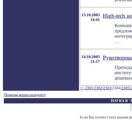
15.10.2003
High-tech н
14:41
Компании
предлож
интегри
. . .
14.10.2003
Рукотворны
11:17
Препода
институт
дешевых 
<<
2301
|
2302
|
2303
|2304|
2305
|
Помощь корреспонденту
НАУКА В 
Если Вы хотите стать нашим 