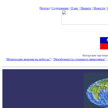
Портал
|
Содержание
|
О нас
|
Пишите
|
Новости
|
Авторские научные
"Физические явления на небесах"
|
"Неизбежность странного микромира"
|
Семинары - Конфе