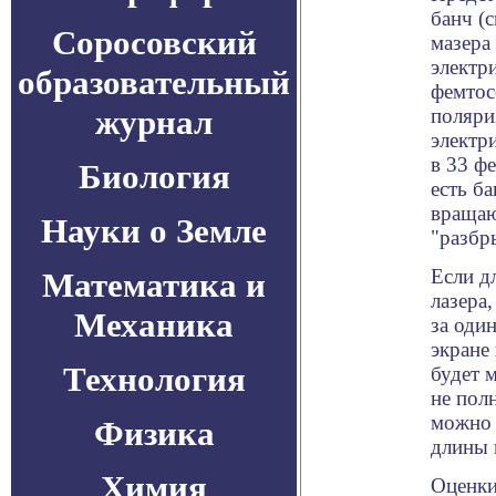
банч (
Соросовский
мазера
электр
образовательный
фемтос
журнал
поляри
электр
в 33 ф
Биология
есть б
вращаю
Науки о Земле
"разбр
Если д
Математика и
лазера
Механика
за оди
экране
Технология
будет 
не пол
можно 
Физика
длины 
Химия
Оценки