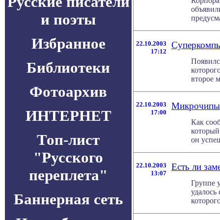
Русские писатели
Корпора
объявили
и поэты
предусм
Избранное
22.10.2003
Суперкомпь
17:12
Появился
Библиотеки
которого
второе м
Фотоархив
22.10.2003
Микрочипы 
ИНТЕРНЕТ
17:00
Как соо
который 
Топ-лист
он успеш
"Русского
22.10.2003
Есть ли за
переплета"
13:07
Группе 
удалось
Баннерная сеть
которого