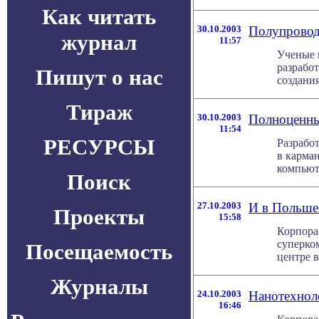
Как читать
30.10.2003
Полупровод
журнал
11:57
Ученые 
разрабо
Пишут о нас
создания
Тираж
30.10.2003
Полноценны
11:54
РЕСУРСЫ
Разрабо
в карман
компьют
Поиск
27.10.2003
И в Польше
Проекты
15:58
Корпора
суперко
Посещаемость
центре в
Журналы
24.10.2003
Нанотехнол
16:46