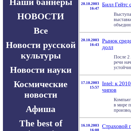
Наши баннеры
20.10.2003
Билл Гейтс 
16:47
НОВОСТИ
Выступа
выставк
объедин
Все
20.10.2003
Рынок средс
Новости русской
16:43
долл
культуры
После 2
речи на
Новости науки
устойчив
Космические
17.10.2003
Intel: к 20
15:57
чипов
новости
Компьют
в мире п
Афиша
производ
The best of
16.10.2003
Страховой п
16:08