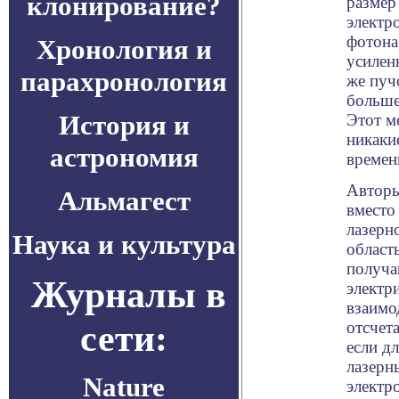
клонирование?
размер 
электр
фотона
Хронология и
усилен
парахронология
же пуч
больше
История и
Этот м
никаки
астрономия
времен
Авторы
Альмагест
вместо
лазерн
Наука и культура
област
получа
Журналы в
электр
взаимо
сети:
отсчета
если д
лазерн
Nature
электро