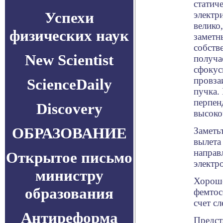
статич
Успехи
электр
велико,
физических наук
заметн
собств
New Scientist
получа
сфокус
провза
ScienceDaily
пучка.
перпен
Discovery
высоко
ОБРАЗОВАНИЕ
Заметь
вылета
направ
Открытое письмо
электр
министру
Хорошо
образования
фемтос
счет с
Антиреформа
Предст