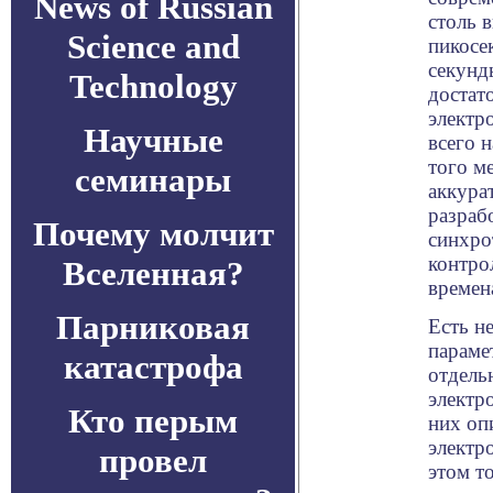
News of Russian
столь 
Science and
пикосе
секунд
Technology
достат
электр
Научные
всего 
того м
семинары
аккура
разраб
Почему молчит
синхро
контро
Вселенная?
времен
Парниковая
Есть н
параме
катастрофа
отдель
электр
Кто перым
них оп
электр
провел
этом т