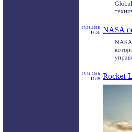
Globa
техни
25.01.2018
NASA по
17:51
NASA 
котор
управ
25.01.2018
Rocket 
17:49