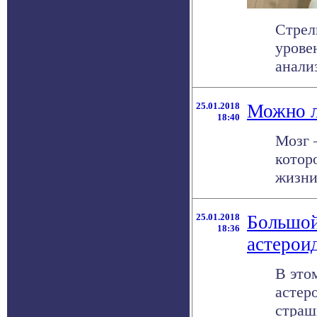
Стрел
урове
анализ
25.01.2018
Можно л
18:40
Мозг 
котор
жизни.
25.01.2018
Большой
18:36
астерои
В это
астер
страшн