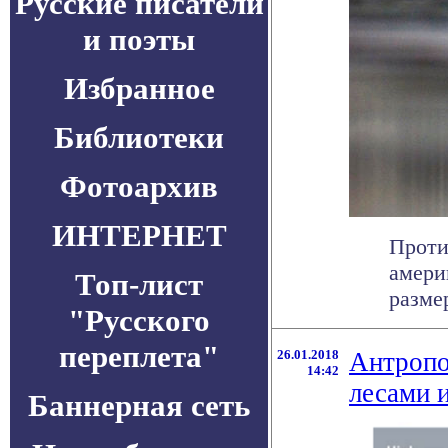
Русские писатели
и поэты
Избранное
Библиотеки
Фотоархив
ИНТЕРНЕТ
Проти
амери
Топ-лист
разме
"Русского
переплета"
26.01.2018
Антропо
14:42
лесами 
Баннерная сеть