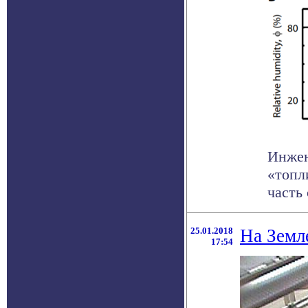
Инжен
«топл
часть 
25.01.2018
На Земл
17:54