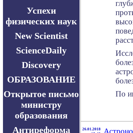
глуб
Успехи
прот
физических наук
высо
пове
New Scientist
расс
ScienceDaily
Иссл
боле
Discovery
астр
ОБРАЗОВАНИЕ
боле
Открытое письмо
По и
министру
образования
Антиреформа
26.01.2018
Астроно