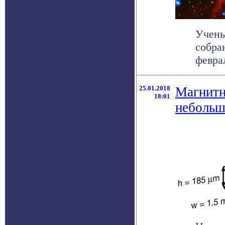
Учены
собра
феврал
25.01.2018
Магнитн
18:01
небольш