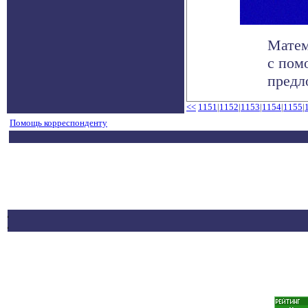
Матем
с пом
предл
<<
1151
|
1152
|
1153
|
1154
|
1155
|
Помощь корреспонденту