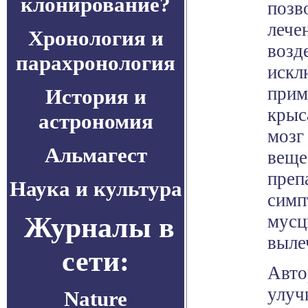
клонирование?
позв
лече
Хронология и
возд
парахронология
искл
прим
История и
крыс
астрономия
мозг
Альмагест
веще
преп
Наука и культура
симп
Журналы в
мусц
выле
сети:
Авто
улуч
Nature