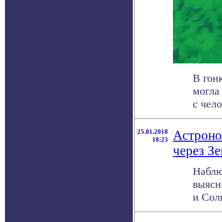
В гон
могла
с чело
25.01.2018
Астроно
18:23
через З
Наблю
выясн
и Солн