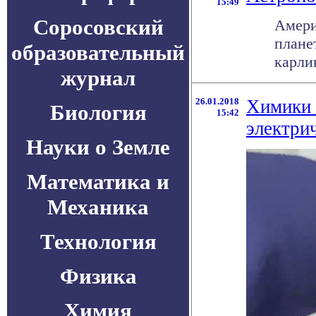
15:49
Соросовский
Амери
плане
образовательный
карлик
журнал
26.01.2018
Химики 
Биология
15:42
электри
Науки о Земле
Математика и
Механика
Технология
Физика
Химия