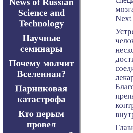
спец
News of Russian
мозг
Science and
Next
Technology
Устр
Научные
чело
семинары
неск
дост
Почему молчит
соед
Вселенная?
лека
Благ
Парниковая
преп
катастрофа
конт
Кто перым
внут
провел
Глав