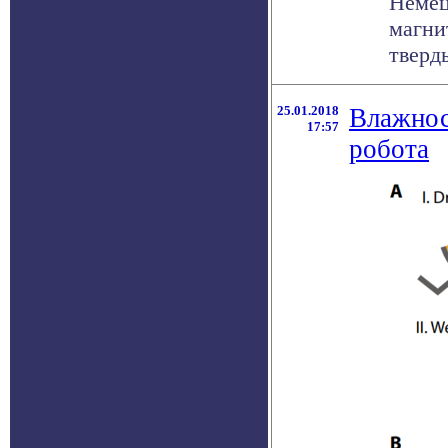
Немец
магни
тверды
25.01.2018
Влажнос
17:57
робота