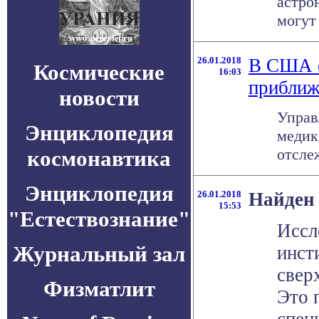
астро
могут
26.01.2018
В США о
Космические
16:03
прибли
новости
Управ
Энциклопедия
медик
отсле
космонавтика
Энциклопедия
26.01.2018
Найден 
15:53
"Естествознание"
Иссл
Журнальный зал
инст
свер
Физматлит
Это 