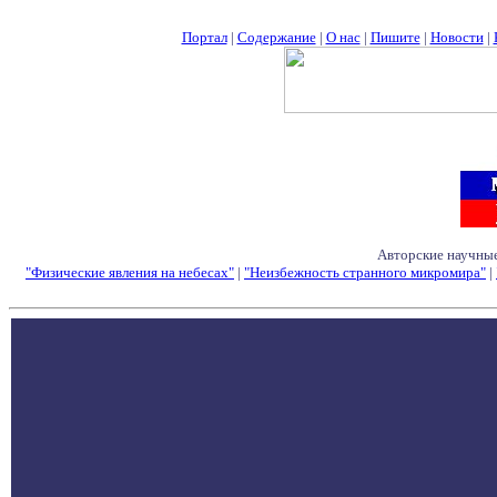
Портал
|
Содержание
|
О нас
|
Пишите
|
Новости
|
Авторские научные
"Физические явления на небесах"
|
"Неизбежность странного микромира"
|
Семинары - Конфе