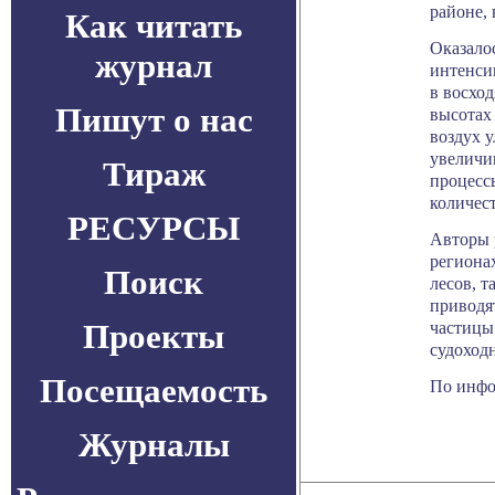
районе, 
Как читать
Оказало
журнал
интенси
в восхо
Пишут о нас
высотах
воздух у
увеличив
Тираж
процесс
количест
РЕСУРСЫ
Авторы 
региона
Поиск
лесов, 
приводя
Проекты
частицы
судоход
Посещаемость
По инфор
Журналы