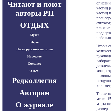
Читают и поют
описани
частиц 
авторы РП
частиц 
пренебр
считают
ОТДЫХ
влияние 
подверж
Музеи
небольшо
Игры
Чтобы о
Песни русского застолья
количес
руковод
Народное
лаборат
Смешное
дождевы
концент
О НАС
помощью
Редколлегия
воздушн
километ
Авторам
Также к
менее 15
О журнале
марта по
размера