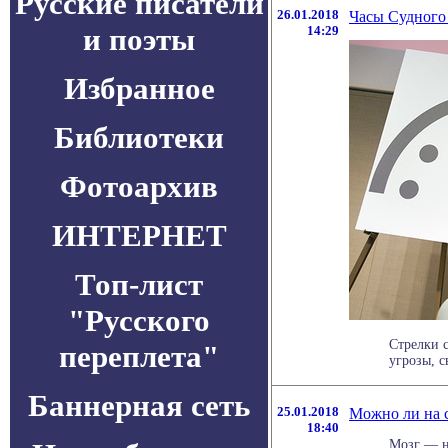
Русские писатели
26.01.2018
Часы Судного 
и поэты
14:29
Избранное
Библиотеки
Фотоархив
ИНТЕРНЕТ
Топ-лист
"Русского
Стрелки 
переплета"
угрозы, с
Баннерная сеть
25.01.2018
Можно ли на с
18:40
Мозг — н