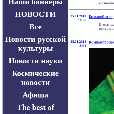
Наши баннеры
воспомина
НОВОСТИ
25.01.2018
Большой астер
18:36
Все
В этом м
шесть дне
Новости русской
25.01.2018
Компьютерная 
культуры
18:31
Новости науки
Космические
новости
Афиша
The best of