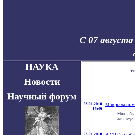
С 07 августа
НАУКА
"Ру
Новости
Научный форум
26.01.2018
Микробы помо
16:49
Микробы 
жизнедеят
26.01.2018
В США одобре