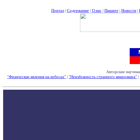
Портал
|
Содержание
|
О нас
|
Пишите
|
Новости
|
Авторские научные
"Физические явления на небесах"
|
"Неизбежность странного микромира"
|
Семинары - Конфе