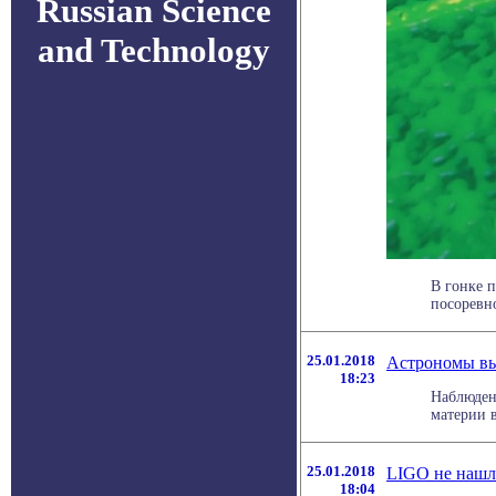
Russian Science
and Technology
В гонке 
посоревно
25.01.2018
Астрономы выя
18:23
Наблюден
материи в
25.01.2018
LIGO не нашл
18:04