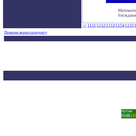
Математи
блуждани
<<
1151
|
1152
|
1153
|
1154
|
1155
|
Помощь корреспонденту