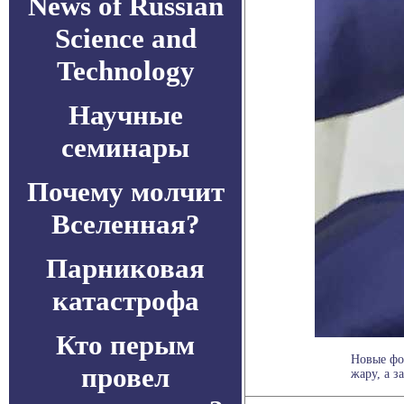
News of Russian
Science and
Technology
Научные
семинары
Почему молчит
Вселенная?
Парниковая
катастрофа
Кто перым
Новые фо
провел
жару, а з