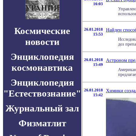
16:03
Управлен
использо
Космические
26.01.2018
Найден способ
15:53
новости
Исследов
доз препа
Энциклопедия
26.01.2018
Астроном пре
космонавтика
15:49
Американ
предлагае
Энциклопедия
26.01.2018
Химики созда
"Естествознание"
15:42
Журнальный зал
Физматлит