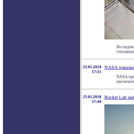
Исследова
считавши
25.01.2018
NASA показал
17:51
NASA про
увеличить
25.01.2018
Rocket Lab за
17:49