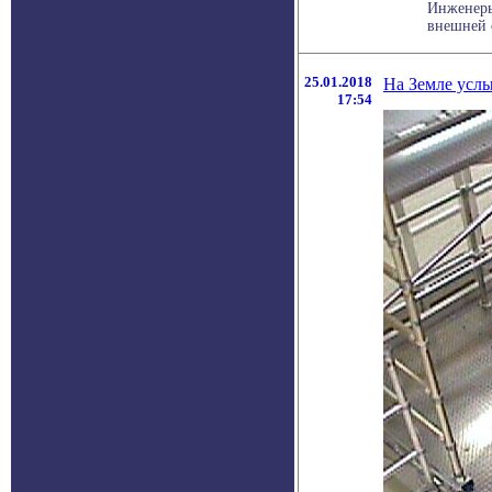
Инженеры
внешней с
25.01.2018
На Земле услы
17:54