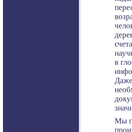
пере
возр
чело
дере
счет
науч
в гл
инфо
Даже
необ
доку
знач
Мы п
прои