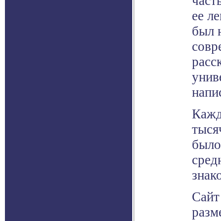
част
ее л
был 
совр
расс
унив
напи
Кажд
тыся
было
сред
знак
Сайт
разм