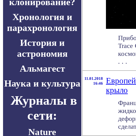
клонирование?
Хронология и
парахронология
Прибо
История и
Trace
астрономия
космо
. . .
Альмагест
11.01.2018
Европей
Наука и культура
16:46
крыло
Журналы в
Франц
жидко
сети:
дефор
сделать
Nature