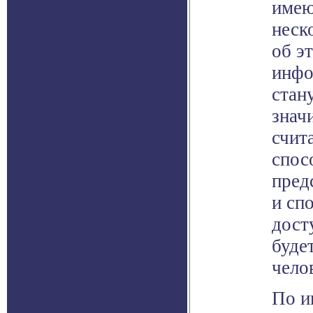
имею
неск
об э
инфо
стан
знач
счит
спос
пред
и сп
дост
буде
чело
По и