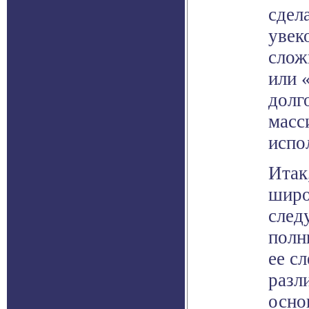
сдел
увек
слож
или 
долг
масс
испо
Итак
широ
след
полн
ее сл
разл
осно