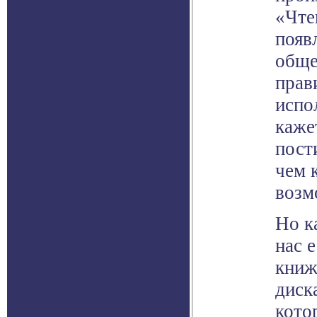
«Чте
появ
обще
прав
испо
каже
пост
чем 
возм
Но к
нас 
книж
диск
кото