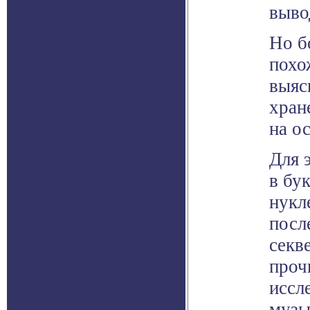
выво
Но б
похо
выяс
хран
на о
Для 
в бу
нукл
посл
секв
проч
иссл
музы