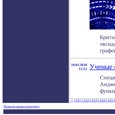
Брита
оксид
графен
10.01.2018
Ученые 
12:53
Специ
Андже
функц
<<
1161
|
1162
|
1163
|
1164
|
1165
|
Помощь корреспонденту