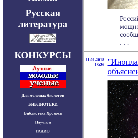
Русская
Росси
литература
мощно
сообщ
. . .
КОНКУРСЫ
11.01.2018
"Инопла
13:26
объясне
Для молодых биологов
БИБЛИОТЕКИ
Библиотека Хроноса
Научпоп
РАДИО