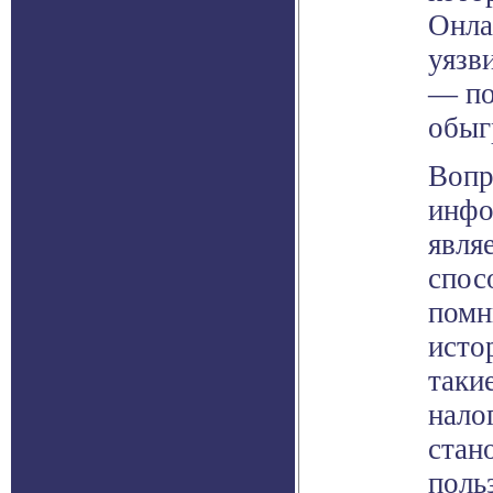
Онла
уязв
— по
обыг
Вопр
инфо
явля
спос
помн
исто
таки
нало
стан
поль