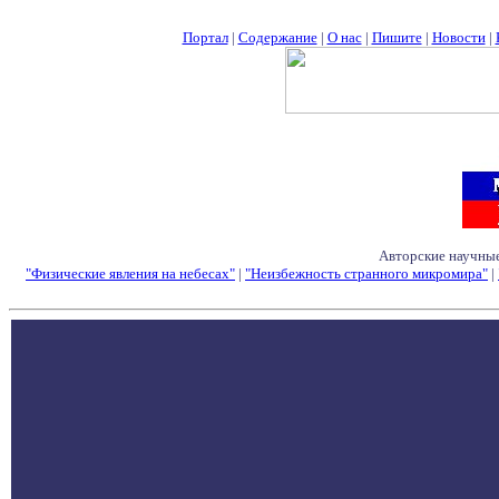
Портал
|
Содержание
|
О нас
|
Пишите
|
Новости
|
Авторские научные
"Физические явления на небесах"
|
"Неизбежность странного микромира"
|
Семинары - Конфе