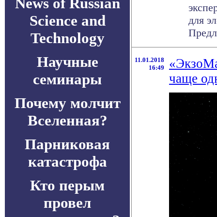
News of Russian
экспе
Science and
для э
Предл
Technology
Научные
11.01.2018
«ЭкзоМа
16:49
семинары
чаще од
Почему молчит
Вселенная?
Парниковая
катастрофа
Кто перым
провел