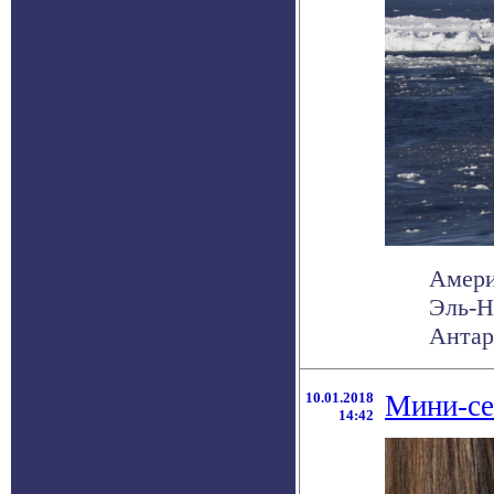
Амери
Эль-Н
Антар
10.01.2018
Мини-се
14:42