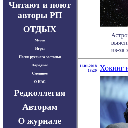
Читают и поют
авторы РП
ОТДЫХ
Астро
Музеи
выясн
Игры
из-за
Песни русского застолья
Народное
11.01.2018
Хокинг 
13:20
Смешное
О НАС
Редколлегия
Авторам
О журнале