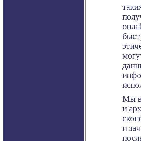
таки
полу
онла
быст
этич
могу
данн
инфо
испо
Мы в
и ар
скон
и за
посл