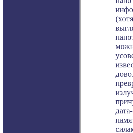
нано
инфо
(хот
выгл
нано
можн
усов
изве
дово
прев
излу
прич
дата
памя
сила