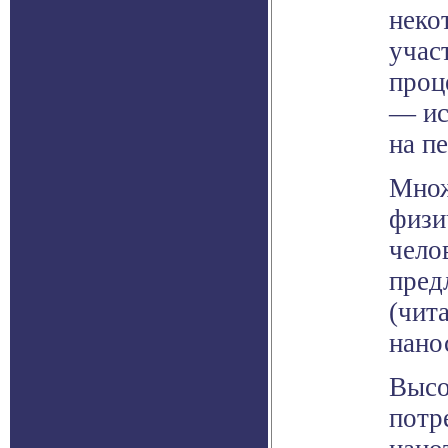
неко
учас
проц
— ис
на п
Множ
физи
чело
пред
(чит
нано
Высо
потр