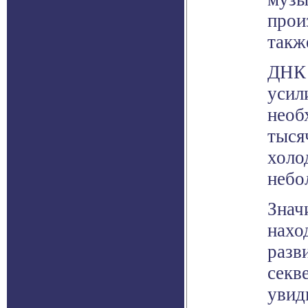
прои
такж
ДНК 
усил
необ
тыся
холо
небо
Знач
нахо
разв
секв
увид