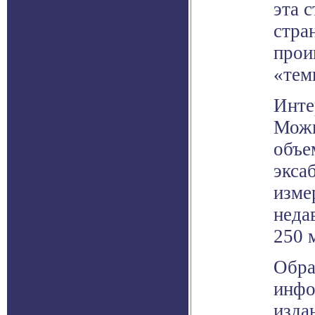
эта 
стра
прои
«тем
Инте
Можн
объе
экса
изме
неда
250 
Обра
инфо
изда