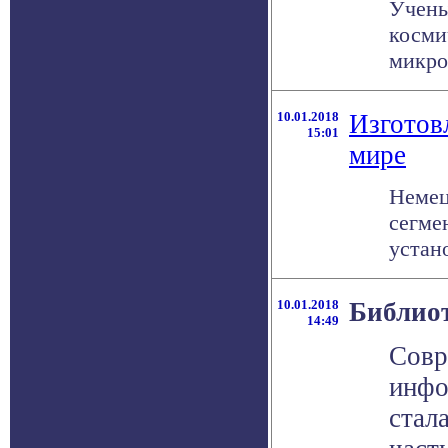
Учены
косми
микро
10.01.2018
Изготовл
15:01
мире
Немец
сегме
устан
10.01.2018
Библиот
14:49
Совр
инфо
стал