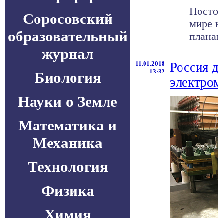
Посто
Соросовский
мире 
образовательный
плана
журнал
11.01.2018
Россия 
13:32
Биология
электро
Науки о Земле
Математика и
Механика
Технология
Физика
Химия