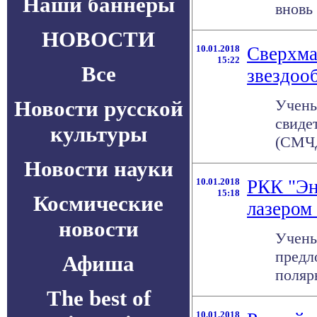
Наши баннеры
вновь
НОВОСТИ
10.01.2018
Сверхма
15:22
Все
звездоо
Новости русской
Учены
свиде
культуры
(СМЧД
Новости науки
10.01.2018
РКК "Эн
15:18
Космические
лазером
новости
Учены
предл
Афиша
поляр
The best of
10.01.2018