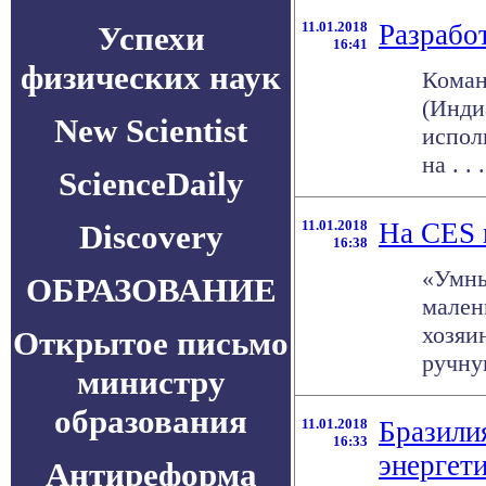
11.01.2018
Разрабо
Успехи
16:41
физических наук
Коман
(Инди
New Scientist
испол
на . . .
ScienceDaily
11.01.2018
На CES 
Discovery
16:38
«Умны
ОБРАЗОВАНИЕ
мален
хозяи
Открытое письмо
ручную
министру
образования
11.01.2018
Бразили
16:33
энергет
Антиреформа