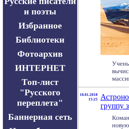
Русские писатели
и поэты
Избранное
Библиотеки
Фотоархив
Учены
ИНТЕРНЕТ
вычис
масси
Топ-лист
"Русского
10.01.2018
Астроно
15:25
переплета"
группу 
Баннерная сеть
Коман
новую