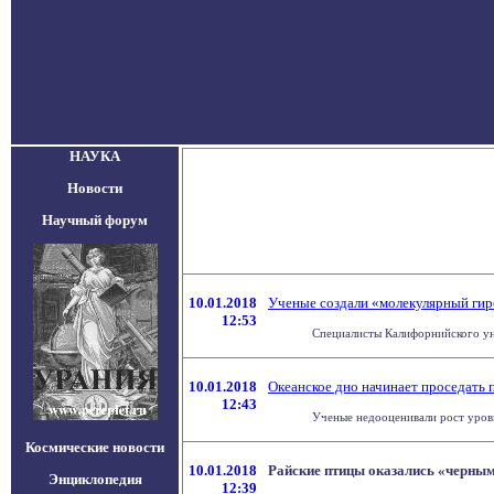
НАУКА
Новости
Научный форум
10.01.2018
Ученые создали «молекулярный гир
12:53
Специалисты Калифорнийского уни
10.01.2018
Океанское дно начинает проседать 
12:43
Ученые недооценивали рост уровн
Космические новости
10.01.2018
Райские птицы оказались «черны
Энциклопедия
12:39