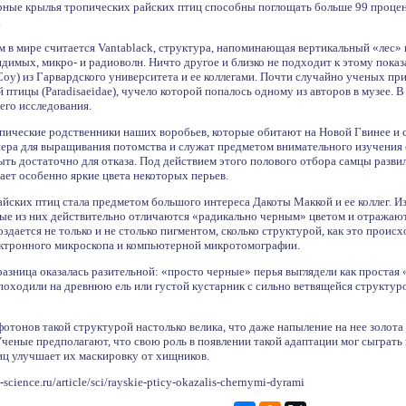
рные крылья тропических райских птиц способны поглощать больше 99 процен
.
в мире считается Vantablack, структура, напоминающая вертикальный «лес» и
имых, микро- и радиоволн. Ничто другое и близко не подходит к этому показ
oy) из Гарвардского университета и ее коллегами. Почти случайно ученых при
 птицы (Paradisaeidae), чучело которой попалось одному из авторов в музее. 
его исследования.
опические родственники наших воробьев, которые обитают на Новой Гвинее и 
ера для выращивания потомства и служат предметом внимательного изучения 
ть достаточно для отказа. Под действием этого полового отбора самцы развил
ает особенно яркие цвета некоторых перьев.
йских птиц стала предметом большого интереса Дакоты Маккой и ее коллег. И
рые из них действительно отличаются «радикально черным» цветом и отражают
оздается не только и не столько пигментом, сколько структурой, как это проис
тронного микроскопа и компьютерной микротомографии.
азница оказалась разительной: «просто черные» перья выглядели как простая 
оходили на древнюю ель или густой кустарник с сильно ветвящейся структурой
тонов такой структурой настолько велика, что даже напыление на нее золота 
ченые предполагают, что свою роль в появлении такой адаптации мог сыграть 
иц улучшает их маскировку от хищников.
cience.ru/article/sci/rayskie-pticy-okazalis-chernymi-dyrami