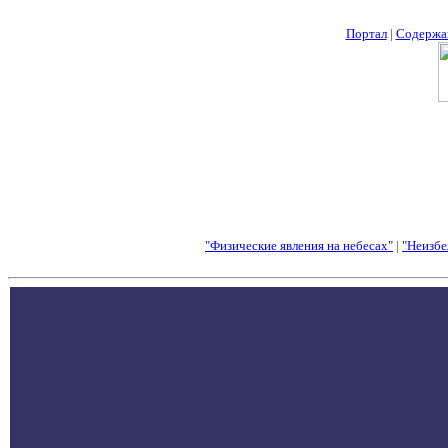
Портал
|
Содержа
"Физические явления на небесах"
|
"Неизбе