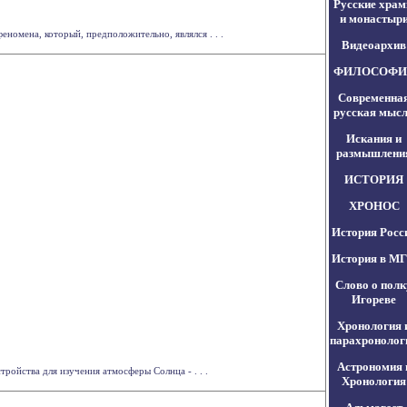
Русские хра
и монастыр
омена, который, предположительно, являлся . . .
Видеоархив
ФИЛОСОФИ
Современна
русская мыс
Искания и
размышлени
ИСТОРИЯ
ХРОНОС
История Росс
История в М
Слово о полк
Игореве
Хронология 
парахронолог
Астрономия 
ойства для изучения атмосферы Солнца - . . .
Хронология