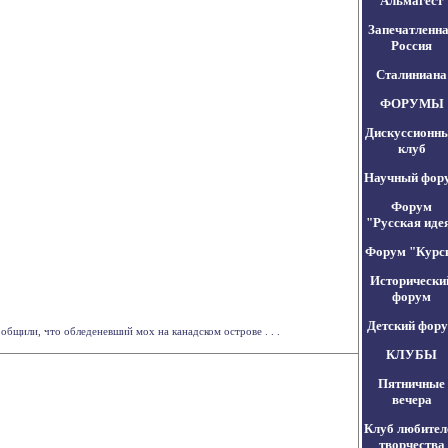
Альмагест
Запечатленн
Россия
Сталиниана
ФОРУМЫ
Дискуссионн
клуб
Научный фор
Форум
"Русская иде
Форум "Курс
Исторически
форум
Детский фор
общили, что обледеневший мох на канадском острове . . .
КЛУБЫ
Пятничные
вечера
Клуб любител
творчества