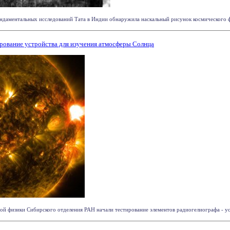
даментальных исследований Тата в Индии обнаружила наскальный рисунок космического фен
ование устройства для изучения атмосферы Солнца
й физики Сибирского отделения РАН начали тестирование элементов радиогелиографа - устр