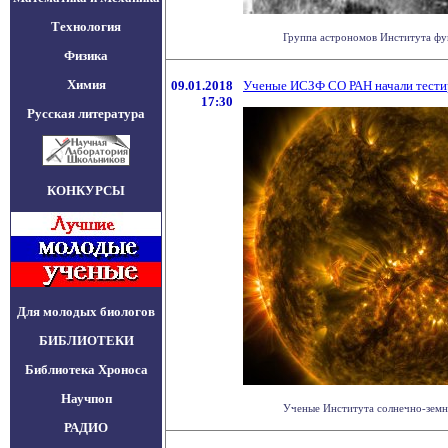
Технология
Группа астрономов Института фун
Физика
Химия
09.01.2018
Ученые ИСЗФ СО РАН начали тестир
17:30
Русская литература
КОНКУРСЫ
Для молодых биологов
БИБЛИОТЕКИ
Библиотека Хроноса
Научпоп
Ученые Института солнечно-земно
РАДИО