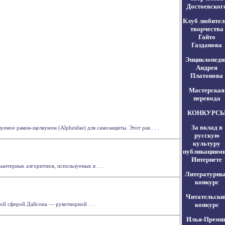
Достоевског
Клуб любител
творчества
Гайто
Газданова
Энциклопеди
Андрея
Платонова
Мастерская
перевода
КОНКУРС
За вклад в
емое раком-щелкуном (Alpheidae) для самозащиты. Этот рак . . .
русскую
культуру
публикациями
Интернете
ютерных алгоритмов, используемых в . . .
Литературны
конкурс
Читательски
мой сферой Дайсона — рукотворной . . .
конкурс
Илья-Преми