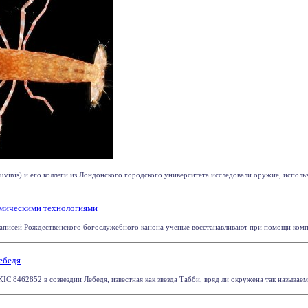
inis) и его коллеги из Лондонского городского университета исследовали оружие, использу
смическими технологиями
аписей Рождественского богослужебного канона ученые восстанавливают при помощи компь
ебедя
IC 8462852 в созвездии Лебедя, известная как звезда Табби, вряд ли окружена так называе