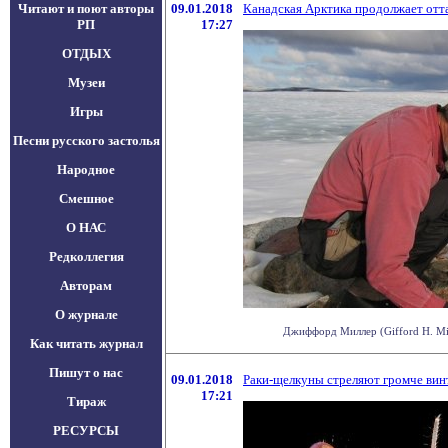
Читают и поют авторы
09.01.2018
Канадская Арктика продолжает отт
РП
17:27
ОТДЫХ
Музеи
Игры
Песни русского застолья
Народное
Смешное
О НАС
Редколлегия
Авторам
О журнале
Джиффорд Миллер (Gifford H. Mill
Как читать журнал
Пишут о нас
09.01.2018
Раки-щелкуны стреляют громче вин
17:21
Тираж
РЕСУРСЫ