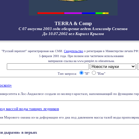
TERRA & Comp
С 07 августа 2003 года обозрение ведет Александр Семенов
До 10.07.2002 вел Кирилл Крылов
"Русский переплет" зарегистрирован как СМИ.
Свидетельство
о регистрации в Министерстве печати РФ:
5 февраля 2001 года. При полном или частичном использовании
материалов ссылка на www.pereplet.ru обязательна.
Тип запроса:
"И"
"Или"
оскоп»
верситета в Лос-Анджелесе создали из молекул кристалл, напоминающий по функциям гирос
под массой воды таящих ледников
я Мирового океана из-за деформации его дна под давлением массы талой воды приполярных 
ми дырами» в перьях