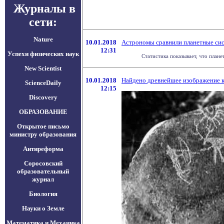
Журналы в
сети:
Nature
10.01.2018
Астрономы сравнили планетные сис
12:31
Успехи физических наук
Статистика показывает, что плане
New Scientist
10.01.2018
Найдено древнейшее изображение 
ScienceDaily
12:15
Discovery
ОБРАЗОВАНИЕ
Открытое письмо
министру образования
Антиреформа
Соросовский
образовательный
журнал
Биология
Науки о Земле
Математика и Механика