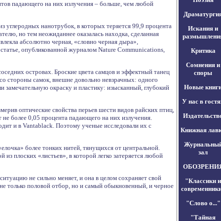
тов падающего на них излучения – больше, чем любой
Драматурги
з углеродных нанотрубок, в которых теряется 99,9 процента
Искания и
ателю, но тем неожиданнее оказалась находка, сделанная
размышлени
влекла абсолютно черная, «словно черная дыра»,
В статье, опубликованной журналом Nature Communications,
Критика
Сомнения и
соседних островах. Броские цвета самцов и эффектный танец
споры
со стороны самок, внешне довольно невзрачных: одного
Новые книг
и замечательную окраску и пластику: изысканный, глубокий
У нас в гостя
змерив оптические свойства перьев шести видов райских птиц,
Издательств
 не более 0,05 процента падающего на них излучения.
ходит и в Vantablack. Поэтому ученые исследовали их с
Книжная лав
Журнальны
«елочка» более тонких нитей, тянущихся от центральной.
зал
 из плоских «листьев», в которой легко затеряется любой
ОБОЗРЕНИ
ситуацию не сильно меняет, и она в целом сохраняет свой
"Классики и
не только половой отбор, но и самый обыкновенный, и черное
современник
"Слово о..."
"Тайная