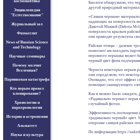
космонавтика
Биологи обнаружили, что че
другой природный материал
Энциклопедия
"Естествознание"
«Самым черным» материалом 
падающих на поверхность вид
Журнальный зал
Дакотой Маккой (Dakota McC
поверхность крыльев райской
Физматлит
они приводят результаты сво
News of Russian Science
Райские птицы – далекие тр
and Technology
помогают им находить партн
неровного перышка может бы
Научные семинары
черный цвет фона подчеркив
Почему молчит
Чернота некоторых перьев ра
Вселенная?
они определили, что некото
Парниковая катастрофа
Очевидно, что этот эффект с
помощью сканирующего элек
Кто перым провел
клонирование?
Как и можно было ожидать, р
«Радикально черные» перья п
Хронология и
случайный фотон.
парахронология
Эффективность поглощения фо
История и астрономия
«радикально черный» цвет. У
оперение самцов райских пт
Альмагест
По информации https://naked-s
Наука и культура