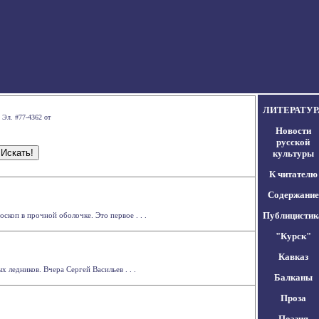
ЛИТЕРАТУР
 Эл. #77-4362 от
Новости
русской
культуры
К читателю
Содержание
Публицистик
коп в прочной оболочке. Это первое . . .
"Курск"
Кавказ
ледников. Вчера Сергей Васильев . . .
Балканы
Проза
Поэзия