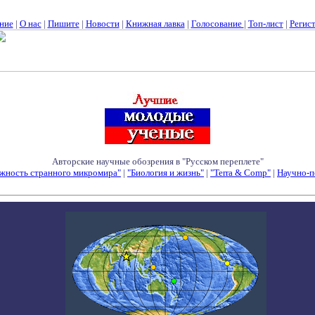
ние
|
О нас
|
Пишите
|
Новости
|
Книжная лавка
|
Голосование
|
Топ-лист
|
Регис
Авторские научные обозрения в "Русском переплете"
жность странного микромира"
|
"Биология и жизнь"
|
"Terra & Comp"
|
Научно-п
Семинары - Конференции - Симпозиумы - Конкурсы