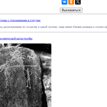
темы с горошинами в стручке
ты, расположенные по соседству в одной системе, чаще имеют близкие размеры и схожие орб
космической катастрофы