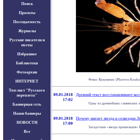
Поиск
Проекты
Посещаемость
Журналы
Русские писатели и
поэты
Избранное
Библиотеки
Фотоархив
Февос Кукувинис (Phoevos Koukouv
ИНТЕРНЕТ
Топ-лист "Русского
09.01.2018
Древний текст восстанавливают ко
переплета"
17:02
Одну из древнейших славянских з
Баннерная сеть
Наши баннеры
09.01.2018
Почему мигает звезда в созвездии Л
НОВОСТИ
17:00
Загадочная «звезда пришельцев» K
Все