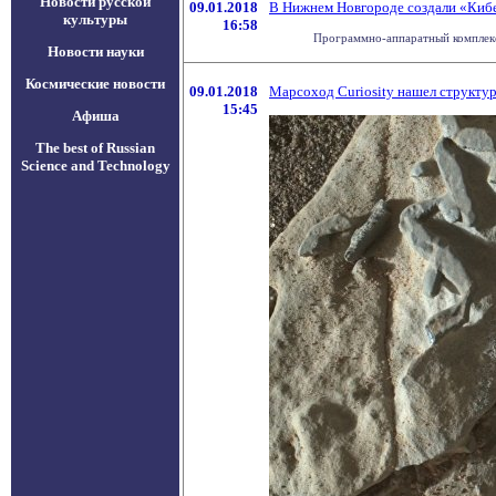
Новости русской
09.01.2018
В Нижнем Новгороде создали «Киб
культуры
16:58
Программно-аппаратный комплекс 
Новости науки
Космические новости
09.01.2018
Марсоход Curiosity нашел структу
15:45
Афиша
The best of Russian
Science and Technology