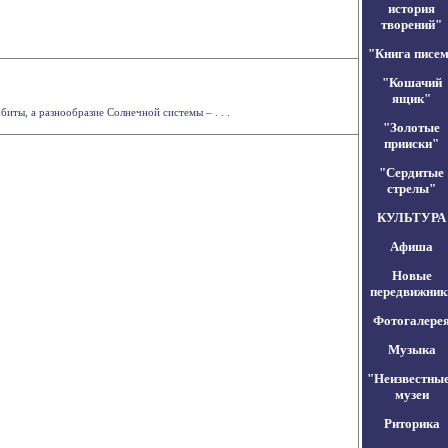
история
творений"
"Книга писе
"Кошачий
ящик"
иты, а разнообразие Солнечной системы – . . .
"Золотые
прииски"
"Сердитые
стрелы"
КУЛЬТУРА
Афиша
Новые
передвижник
Фотогалере
Музыка
"Неизвестны
музеи
Риторика