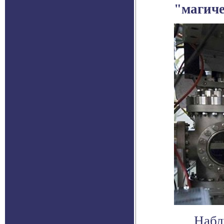
"магиче
Набл