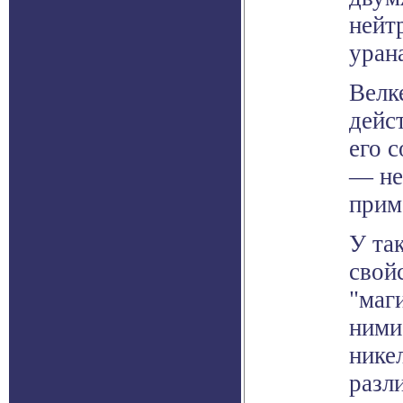
нейт
уран
Велке
дейс
его 
— не
прим
У та
свой
"маг
ними
нике
разл