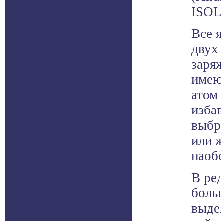
ISOL
Все 
двух
заря
имею
атом
изба
выбр
или 
наоб
В ре
боль
выде