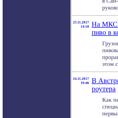
в Сан
руков
25.11.2017
На МКС 
14:10
пиво в 
Грузо
пивов
прора
этом с
24.11.2017
В Австр
19:46
роутера
Как пи
специ
первы