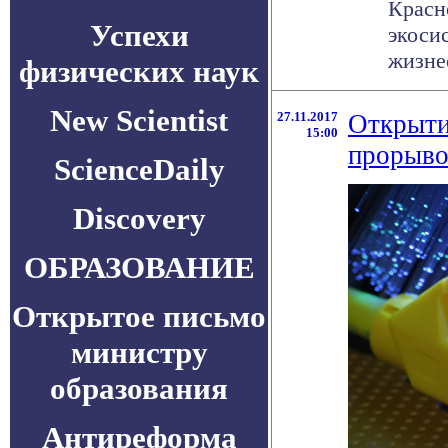
Красн
Успехи
экоси
жизнео
физических наук
New Scientist
27.11.2017
Открыти
15:00
прорыво
ScienceDaily
Discovery
ОБРАЗОВАНИЕ
Открытое письмо
министру
образования
Антиреформа