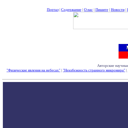
Портал
|
Содержание
|
О нас
|
Пишите
|
Новости
|
Авторские научные
"Физические явления на небесах"
|
"Неизбежность странного микромира"
|
Семинары - Конфе