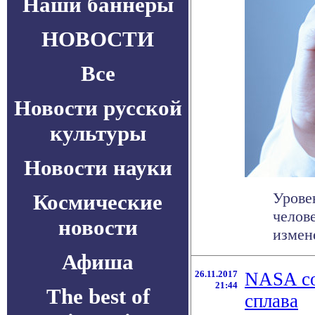
Наши баннеры
НОВОСТИ
Все
Новости русской
культуры
Новости науки
Урове
Космические
челов
новости
измене
Афиша
26.11.2017
NASA со
21:44
The best of
сплава