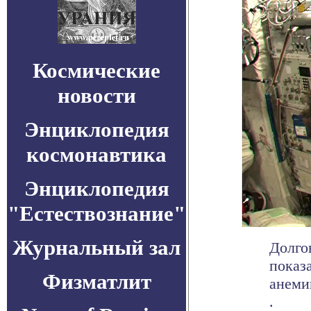
Космические
новости
Энциклопедия
космонавтика
Энциклопедия
"Естествознание"
Журнальный зал
Долго
показ
Физматлит
анеми
.