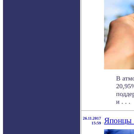
В атм
20,95
подде
и . . .
26.11.2017
Японцы 
15:59