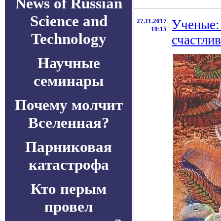
News of Russian
Science and
27.11.2017
Ученые:
19:15
Technology
счастли
Научные
семинары
Почему молчит
Вселенная?
Парниковая
катастрофа
Кто перым
провел