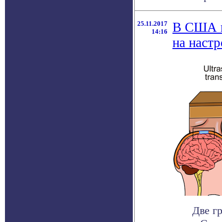
25.11.2017
В США в
14:16
на наст
Две г