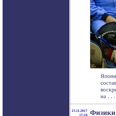
Япони
соста
воскр
на . . .
25.11.2017
Физики
17:24