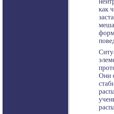
нейт
как 
заст
меша
форм
пове
Ситу
элем
прото
Они 
стаб
расп
учен
расп