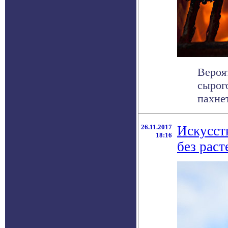
Вероя
сырог
пахнет
26.11.2017
Искусст
18:16
без раст