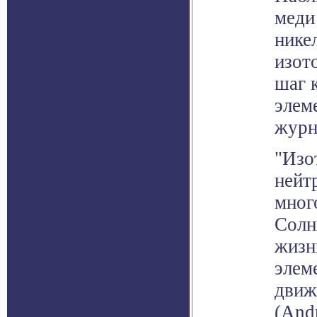
меди
нике
изот
шаг 
элем
журна
"Изо
нейт
мног
Солн
жизн
элем
движ
(And