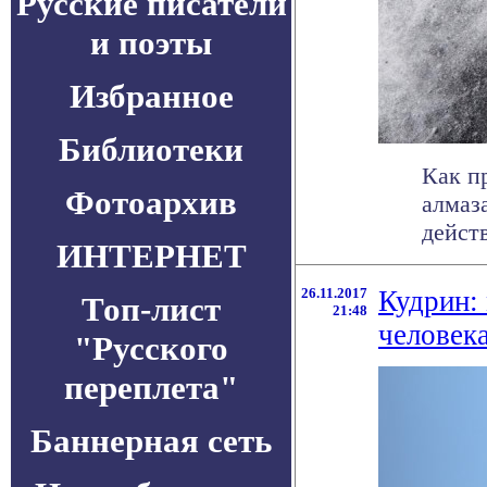
Русские писатели
и поэты
Избранное
Библиотеки
Как п
Фотоархив
алмаза
дейст
ИНТЕРНЕТ
26.11.2017
Кудрин: 
Топ-лист
21:48
человек
"Русского
переплета"
Баннерная сеть