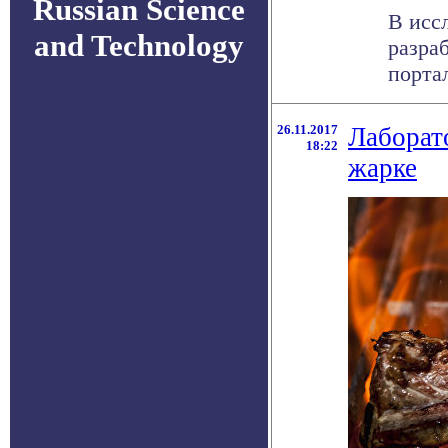
Russian Science
В исс
and Technology
разра
портал
26.11.2017
Лаборато
18:22
жарке