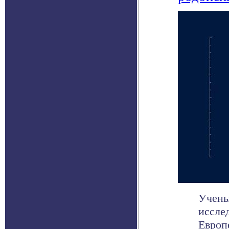
Учены
исслед
Европе