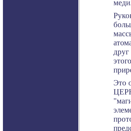
меди
Руко
боль
масс
атом
друг
этог
прир
Это 
ЦЕРН
"маг
элем
прот
пред