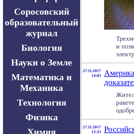
Соросовский
образовательный
журнал
Трехм
Биология
и поз
электр
Науки о Земле
27.11.2017
Американ
Математика и
14:03
доказат
Механика
Жител
Технология
ракет
одобр
Физика
27.11.2017
Российс
Химия
13:33