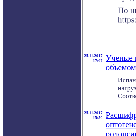
По и
https
25.11.2017
Ученые 
17:07
объемом
Испан
нагру
Соотв
25.11.2017
Расшифр
15:50
оптогене
родопси