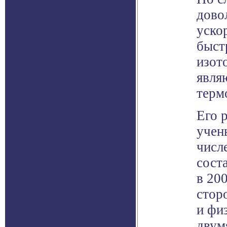
дово
уско
быст
изот
явля
терм
Его 
учен
числ
сост
в 20
стор
и физ
двум