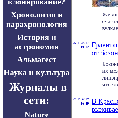
клонирование?
Хронология и
Жизнь
счаст
парахронология
вулкан
История и
27.11.2017
Гравита
астрономия
19:12
от бозо
Альмагест
Бозон
их мо
Наука и культура
линзи
Журналы в
что это
сети:
27.11.2017
В Красн
16:49
выживае
Nature