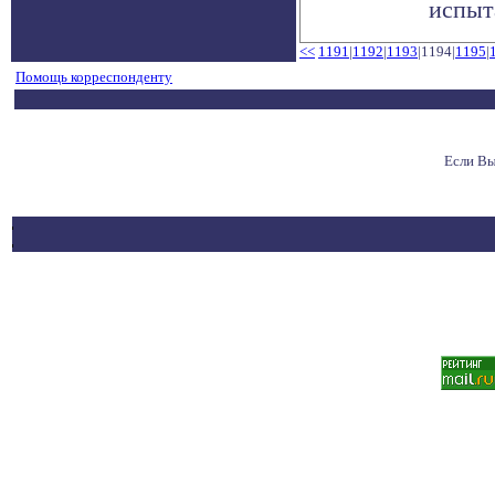
испыта
<<
1191
|
1192
|
1193
|1194|
1195
|
Помощь корреспонденту
Если Вы