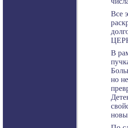
числа
Все 
раск
долг
ЦЕРН
В ра
пучк
Боль
но н
прев
Дете
свой
новы
По с