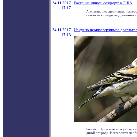
24.11.2017
Растение-шпион создадут в США
17:17
Агентство перспективных исслед
генетически модифицированные ор
24.11.2017
Найдено неопровержимое доказате
17:13
Биологи Принстонского универси
дикой природе. Исследователи обн