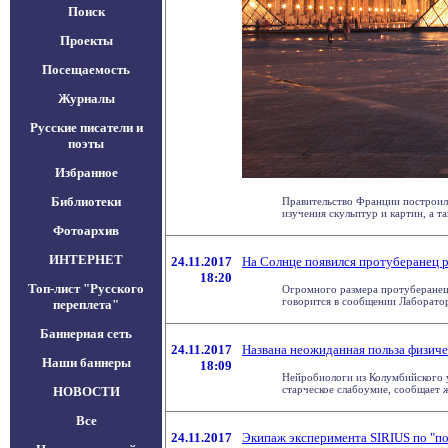
Поиск
Проекты
Посещаемость
Журналы
Русские писатели и
поэты
Избранное
Библиотеки
Правительство Франции построил
изучения скульптур и картин, а так
Фотоархив
ИНТЕРНЕТ
24.11.2017
На Солнце появился протуберанец 
18:20
Топ-лист "Русского
Огромного размера протуберанец 
говорится в сообщении Лаборатори
переплета"
Баннерная сеть
24.11.2017
Названа неожиданная польза физич
Наши баннеры
18:09
Нейробиологи из Колумбийского 
старческое слабоумие, сообщает жу
НОВОСТИ
Все
24.11.2017
Экипаж эксперимента SIRIUS по "по