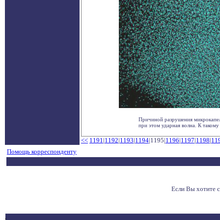
Причиной разрушения микрокапель
при этом ударная волна. К такому 
<<
1191
|
1192
|
1193
|
1194
|1195|
1196
|
1197
|
1198
|
11
Помощь корреспонденту
Если Вы хотите 