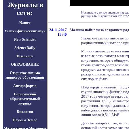
Журналы в
сети:
Испанские ученые впервые перед
рубидия-87 и кристаллом Pr3+:Y2Si
Nature
24.11.2017
Молнию поймали за созданием ра
Успехи физических наук
19:40
Японские физики впервые п
New Scientist
радиоактивных изотопов при 
ScienceDaily
Молнии являются естественн
которые развиваются в элект
Discovery
излучение, которые обнаруж
ОБРАЗОВАНИЕ
гамма-квантов достаточно в
продуктами которых являютс
Открытое письмо
рождающихся радиоактивных
министру образования
сих пор не было.
Антиреформа
Подтвердить наличие продук
группе японских физиков под
Соросовский
2017 года четыре детектора,
образовательный
расстоянии 0,5-1,7 километ
журнал
излучения, которая длилась 
наблюдалось послесвечение в
Биология
линии около 0,511 МэВ.
Науки о Земле
Данные говорят о том, что и
основной части гамма-кванто
Математика и Механика