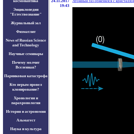
космонавтика
24.11.2017
Атомный газ обменялся с кристалл
19:43
Энциклопедия
"Естествознание"
Журнальный зал
Физматлит
News of Russian Science
and Technology
Научные семинары
Почему молчит
Вселенная?
Парниковая катастрофа
Кто перым провел
клонирование?
Хронология и
парахронология
История и астрономия
Альмагест
Наука и культура