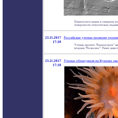
Планетологи нашли в северном по
поверхности относительно недавно,
23.11.2017
Российские ученые проверят теори
17:20
Ученые проекта "Радиоастрон" за
вторник "Роскосмос". Ранее замест
23.11.2017
Ученые обнаружили на Курилах око
17:18