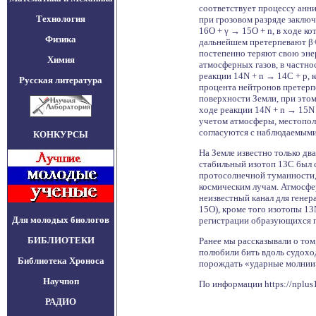
соответствует процессу анн
Технология
при грозовом разряде заклю
16O + γ → 15O + n, в ходе к
Физика
дальнейшем претерпевают β+
постепенно теряют свою эне
Химия
атмосферных газов, в частно
реакции 14N + n → 14C + p, 
Русская литература
процента нейтронов претерп
поверхности Земли, при этом
ходе реакции 14N + n → 15N 
учетом атмосферы, местопол
согласуются с наблюдаемым
КОНКУРСЫ
На Земле известно только дв
стабильный изотоп 13C был с
протосолнечной туманности,
космическим лучам. Атмосфе
неизвестный канал для генера
15O), кроме того изотопы 1
Для молодых биологов
регистрации образующихся п
БИБЛИОТЕКИ
Ранее мы рассказывали о том
полюбили бить вдоль судохо
Библиотека Хроноса
порождать «ударные молнии
Научпоп
По информации https://nplus1
РАДИО