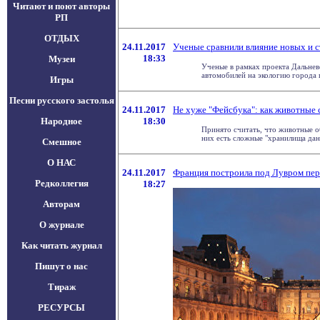
Читают и поют авторы
РП
ОТДЫХ
24.11.2017
Ученые сравнили влияние новых и 
18:33
Музеи
Ученые в рамках проекта Дальнев
автомобилей на экологию города п
Игры
Песни русского застолья
24.11.2017
Не хуже "Фейсбука": как животные 
Народное
18:30
Принято считать, что животные о
них есть сложные "хранилища данн
Смешное
О НАС
24.11.2017
Франция построила под Лувром пер
Редколлегия
18:27
Авторам
О журнале
Как читать журнал
Пишут о нас
Тираж
РЕСУРСЫ