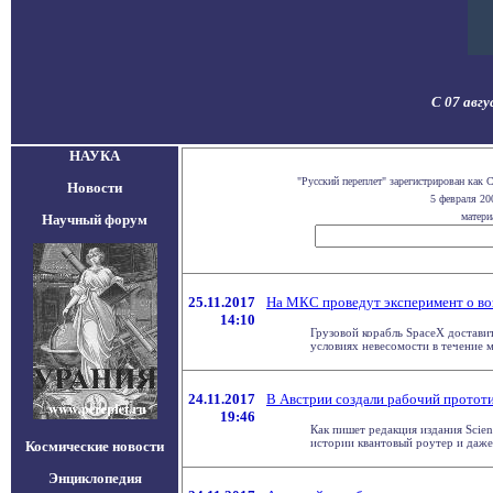
С 07 авг
НАУКА
"Русский переплет" зарегистрирован как
Новости
5 февраля 20
матери
Научный форум
25.11.2017
На МКС проведут эксперимент о во
14:10
Грузовой корабль SpaceX достави
условиях невесомости в течение ме
24.11.2017
В Австрии создали рабочий прототи
19:46
Как пишет редакция издания Scien
истории квантовый роутер и даже 
Космические новости
Энциклопедия