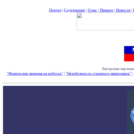
Портал
|
Содержание
|
О нас
|
Пишите
|
Новости
|
Авторские научные
"Физические явления на небесах"
|
"Неизбежность странного микромира"
|
Семинары - Конфе