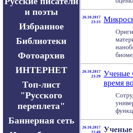
Русские писатели
оценк
и поэты
26.10.2017
Микроск
23:33
Избранное
Ориги
Библиотеки
матер
наноб
Фотоархив
биоме
ИНТЕРНЕТ
26.10.2017
Ученые 
23:29
время в
Топ-лист
"Русского
Сотру
униве
переплета"
функц
Баннерная сеть
26.10.2017
Ученые 
21:49