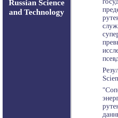
госу
Russian Science
пред
and Technology
руте
служ
супе
прев
иссл
псев
Резу
Scien
"Соп
энер
руте
данн