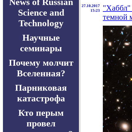
News of Russian
27.10.2017
"Хаббл"
Science and
15:23
темной 
Technology
Научные
семинары
Почему молчит
Вселенная?
Парниковая
катастрофа
Кто перым
провел