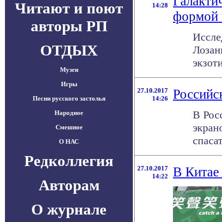
Галакти
Читают и поют
14:28
формой 
авторы РП
Иссле
ОТДЫХ
Лозан
экзот
Музеи
Игры
27.10.2017
Российс
Песни русского застолья
14:26
В Рос
Народное
экран
Смешное
спаса
О НАС
Редколлегия
27.10.2017
В Китае
14:22
Авторам
О журнале