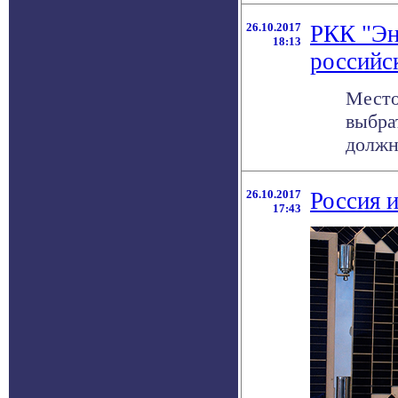
26.10.2017
РКК "Эн
18:13
российс
Место
выбра
должн
26.10.2017
Россия 
17:43