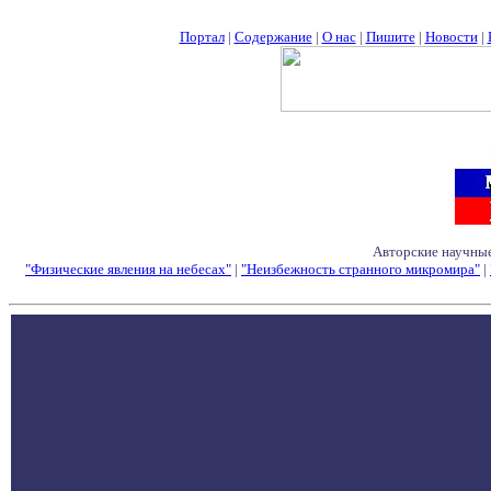
Портал
|
Содержание
|
О нас
|
Пишите
|
Новости
|
Авторские научные
"Физические явления на небесах"
|
"Неизбежность странного микромира"
|
Семинары - Конфе