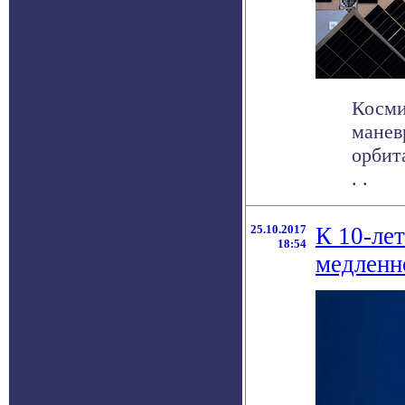
Косми
манев
орбит
. .
25.10.2017
К 10-ле
18:54
медленн