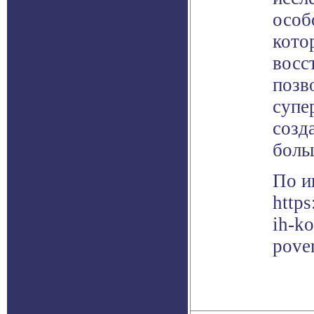
особ
кото
восс
позв
супе
созд
боль
По и
https
ih-ko
pover