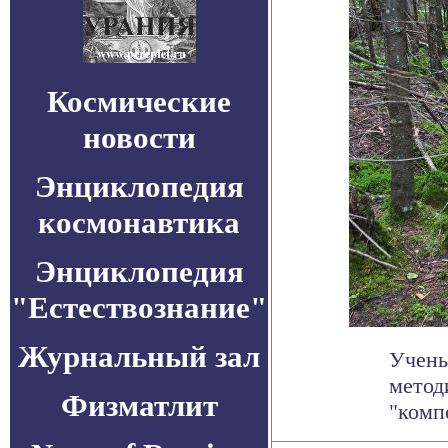
Космические
новости
Энциклопедия
космонавтика
Энциклопедия
"Естествознание"
Журнальный зал
Учены
метод
Физматлит
"комп