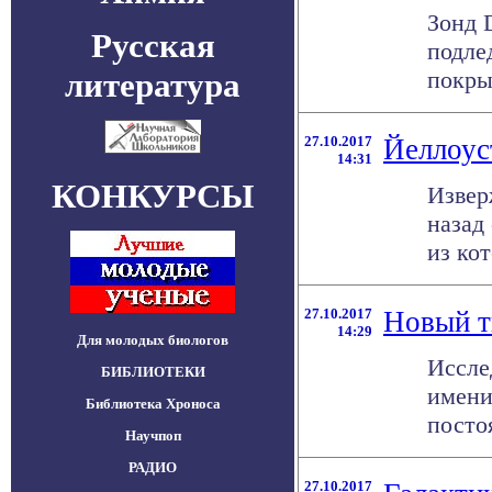
Зонд 
Русская
подле
литература
покры
27.10.2017
Йеллоус
14:31
КОНКУРСЫ
Извер
назад
из кот
27.10.2017
Новый т
14:29
Для молодых биологов
Иссле
БИБЛИОТЕКИ
имени
Библиотека Хроноса
посто
Научпоп
РАДИО
27.10.2017