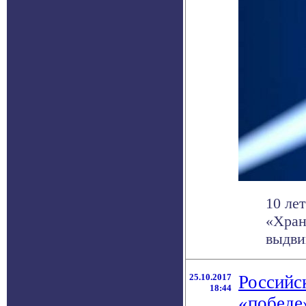
10 ле
«Хран
выдви
25.10.2017
Российс
18:44
«победе