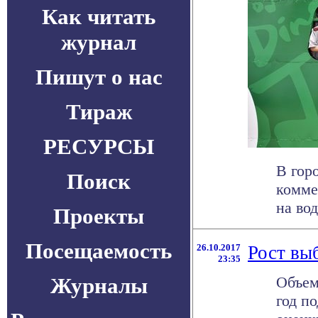
Как читать
журнал
Пишут о нас
Тираж
РЕСУРСЫ
В гор
Поиск
комме
на вод
Проекты
Посещаемость
26.10.2017
Рост вы
23:35
Журналы
Объем
год п