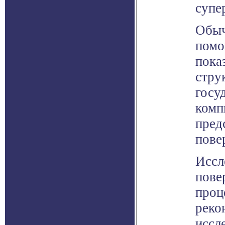
супе
Обыч
помо
пока
стру
госу
комп
пред
пове
Иссл
пове
проц
реко
иссл