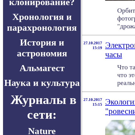
клонирование?
Орбит
Хронология и
фотог
парахронология
"дрож
История и
27.10.2017
Электро
15:19
астрономия
часы
Альмагест
Что т
что э
Наука и культура
реальн
Журналы в
27.10.2017
Экологи
15:15
"ровесн
сети:
Nature