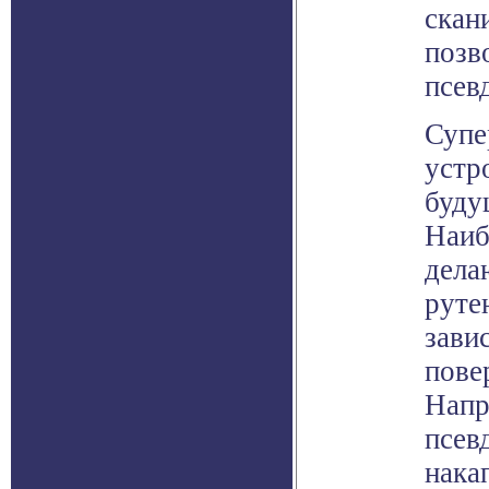
скан
позв
псев
Супе
устр
буду
Наиб
дела
руте
зави
пове
Напр
псев
нака