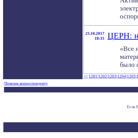
Актив
элект
оспори
25.10.2017
ЦЕРН: н
18:35
«Все 
матер
было 
<<
1201
|
1202
|
1203
|
1204
|
1205
|
Помощь корреспонденту
Если 