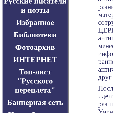
Русские писатели
разн
и поэты
мате
Избранное
сотр
ЦЕРН
Библиотеки
анти
мене
Фотоархив
инфо
ИНТЕРНЕТ
ранн
анти
Топ-лист
друг
"Русского
Посл
переплета"
иден
Баннерная сеть
раз 
Учен