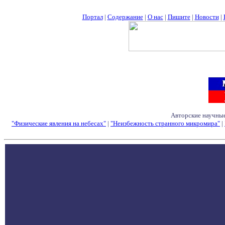
Портал
|
Содержание
|
О нас
|
Пишите
|
Новости
|
Авторские научные
"Физические явления на небесах"
|
"Неизбежность странного микромира"
|
Семинары - Конфе