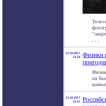
Телес
фотог
"лицо
. . .
25.10.2017
Физики и
15:24
пригодн
Физик
на ба
комна
25.10.2017
Российс
15:21