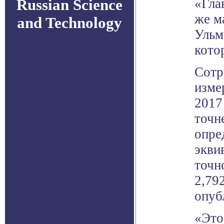
Russian Science
«Гла
же м
and Technology
Ульм
кото
Сотр
изме
2017
точн
опре
экви
точн
2,79
опуб
«Это