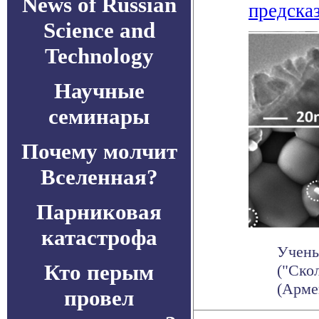
News of Russian
предска
Science and
Technology
Научные
семинары
Почему молчит
Вселенная?
Парниковая
катастрофа
Учены
Кто перым
("Ско
(Арме
провел