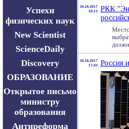
26.10.2017
РКК "Эн
Успехи
18:13
российс
физических наук
Место
New Scientist
выбра
должн
ScienceDaily
Discovery
26.10.2017
Россия 
17:43
ОБРАЗОВАНИЕ
Открытое письмо
министру
образования
Антиреформа