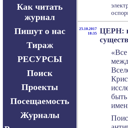
Как читать
элект
оспори
журнал
Пишут о нас
25.10.2017
ЦЕРН: 
18:35
существ
Тираж
«Все
РЕСУРСЫ
межд
Всел
Поиск
Крис
Проекты
иссл
быть
Посещаемость
имен
Журналы
Поис
анти