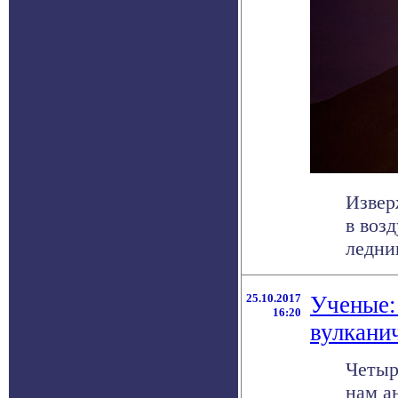
Извер
в воз
ледник
25.10.2017
Ученые:
16:20
вулкани
Четыр
нам а