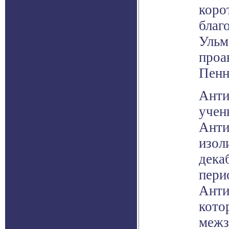
коро
благ
Ульм
проа
Пенн
Анти
учен
Анти
изол
дека
пери
Анти
кото
межз