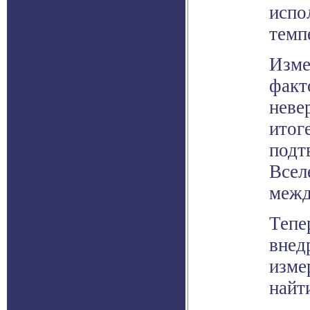
испо
темп
Изме
факт
неве
итог
подт
Всел
межд
Тепе
внед
изме
найт