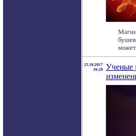
Магни
бушев
может 
25.10.2017
Ученые 
16:28
изменен