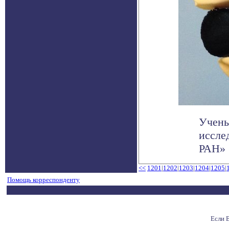
Учены
иссле
РАН» 
<<
1201
|
1202
|
1203
|
1204
|
1205
|
Помощь корреспонденту
Если 