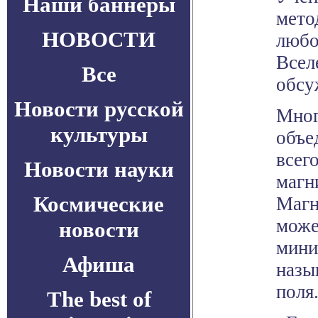
Наши баннеры
мето
НОВОСТИ
любо
Всел
Все
обсу
Новости русской
Мног
культуры
объе
всег
Новости науки
магн
Космические
Магн
може
новости
мини
Афиша
назы
поля
The best of