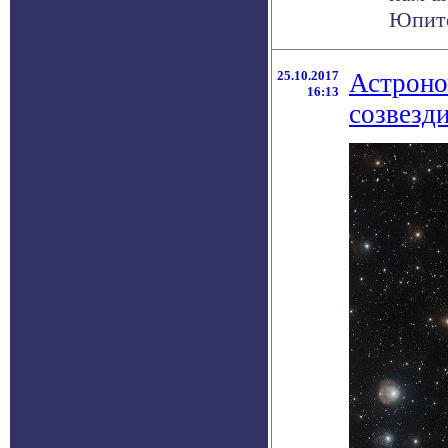
Юпитер
25.10.2017
Астроно
16:13
созвезд