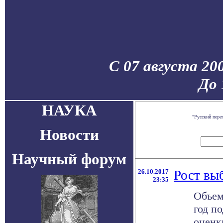
С 07 августа 20
До 
НАУКА
"Русский пере
Новости
Научный форум
26.10.2017
Рост вы
23:35
Объем
год п
оценк