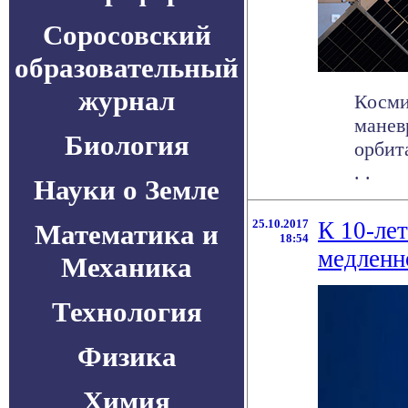
Соросовский
образовательный
журнал
Косми
манев
Биология
орбит
. .
Науки о Земле
25.10.2017
К 10-ле
Математика и
18:54
медленн
Механика
Технология
Физика
Химия