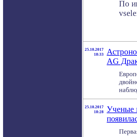
По и
vsel
25.10.2017
Астроно
18:33
AG Дра
Европ
двойн
наблю
25.10.2017
Ученые н
18:28
появилас
Перва