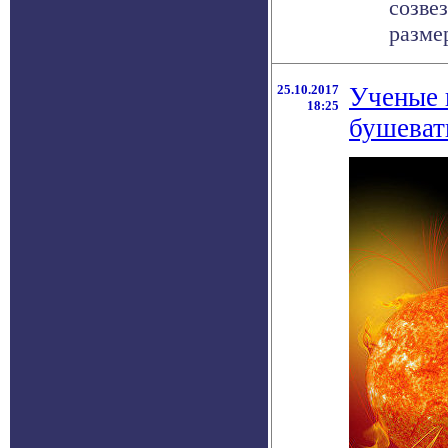
созве
размер
25.10.2017
Ученые 
18:25
бушеват