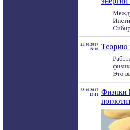
энергии
Между
Инсти
Сибир
25.10.2017
Теорию 
15:16
Работ
физик
Это вы
25.10.2017
Физики 
15:11
поглотит