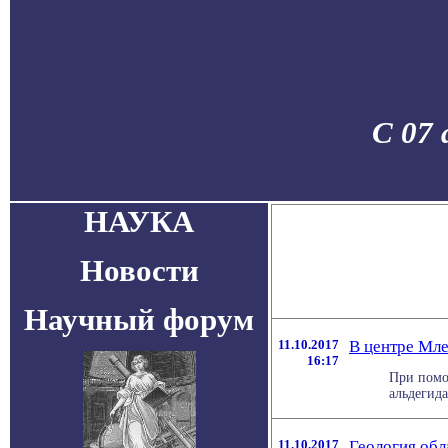
С 07 
НАУКА
Новости
Научный форум
11.10.2017
В центре Мле
16:17
При помо
альдегида
11.10.2017
Геология обл