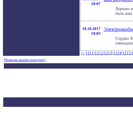
18:07
Хорошо и
быть жив 
10.10.2017
Электромобил
18:05
Серджо Ма
уменьшит 
<<
1211
|
1212
|
1213
|
1214
|
1215
|
Помощь корреспонденту