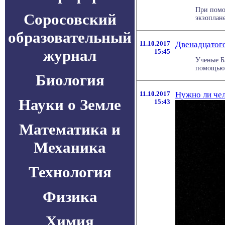
При помо
Соросовский
экзоплане
образовательный
11.10.2017
Двенадцатого
журнал
15:45
Ученые Б
помощью с
Биология
11.10.2017
Нужно ли че
Науки о Земле
15:43
Математика и
Механика
Технология
Физика
Химия