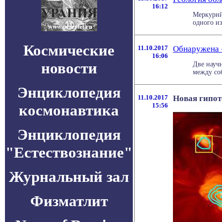
16:12
Меркурий
одного из 
Космические
11.10.2017
Обнаружена 
16:06
новости
Две научн
между соб
Энциклопедия
11.10.2017
Новая гипот
космонавтика
15:56
Энциклопедия
"Естествознание"
Журнальный зал
Физматлит