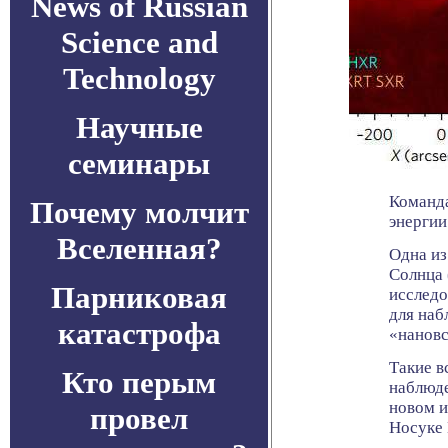
News of Russian
Science and
Technology
Научные
семинары
Команда
Почему молчит
энергии
Вселенная?
Одна из
Солнца 
Парниковая
исследо
для наб
катастрофа
«нановс
Такие в
Кто перым
наблюде
новом и
провел
Носуке 