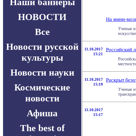
Наши баннеры
НОВОСТИ
На мини-моз
Все
Ученые и
искусстве
Новости русской
11.10.2017
Российский 
15:21
культуры
Российск
местности
Новости науки
11.10.2017
Раскрыт безо
Космические
15:19
Ученые и
транскран
новости
11.10.2017
Афиша
15:17
The best of