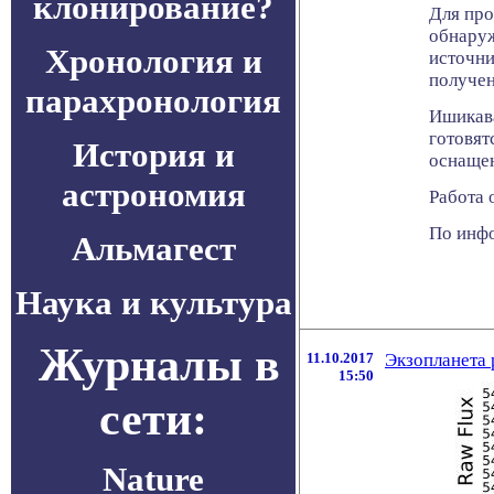
клонирование?
Для про
обнаруж
Хронология и
источни
получен
парахронология
Ишикава
готовят
История и
оснащен
астрономия
Работа 
По инфо
Альмагест
Наука и культура
Журналы в
11.10.2017
Экзопланета 
15:50
сети:
Nature