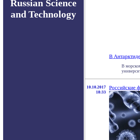
Russian Science
and Technology
В Антарктид
В морско
университ
10.10.2017
Российские ф
18:33