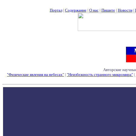
Портал
|
Содержание
|
О нас
|
Пишите
|
Новости
|
Авторские научные
"Физические явления на небесах"
|
"Неизбежность странного микромира"
|
Семинары - Конфе