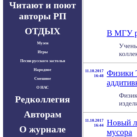
Читают и поют
авторы РП
ОТДЫХ
В МГУ 
Музеи
Учены
Игры
колле
Песни русского застолья
Народное
11.10.2017
Физики 
16:48
Смешное
аддитив
О НАС
Физик
Редколлегия
издел
Авторам
11.10.2017
Новый л
16:44
О журнале
мусора