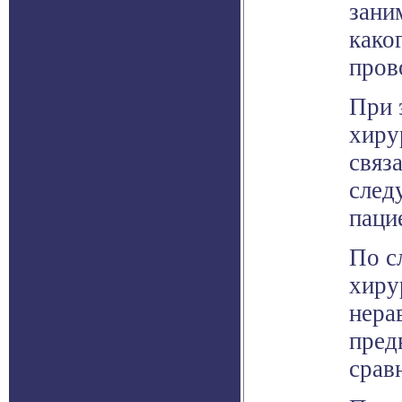
зани
како
пров
При 
хиру
связ
след
паци
По с
хиру
нера
пред
срав