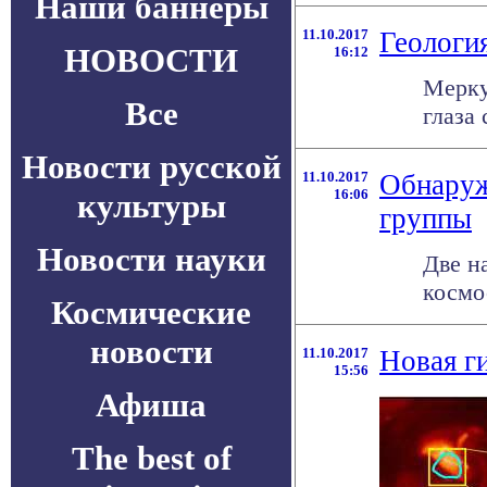
Наши баннеры
11.10.2017
Геологи
НОВОСТИ
16:12
Мерку
Все
глаза 
Новости русской
11.10.2017
Обнаруж
16:06
культуры
группы
Новости науки
Две н
космо
Космические
новости
11.10.2017
Новая ги
15:56
Афиша
The best of