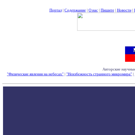
Портал
|
Содержание
|
О нас
|
Пишите
|
Новости
|
Авторские научные
"Физические явления на небесах"
|
"Неизбежность странного микромира"
|
Семинары - Конфе