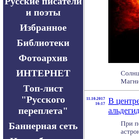
Русские писатели
и поэты
Избранное
Библиотеки
Фотоархив
ИНТЕРНЕТ
Солнц
Магни
Топ-лист
"Русского
11.10.2017
В центр
16:17
переплета"
альдеги
При п
Баннерная сеть
астро