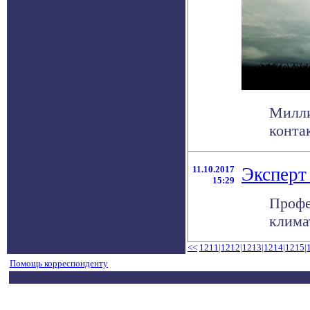
Милли
конта
11.10.2017
Эксперт
15:29
Профе
клима
<<
1211
|
1212
|
1213
|
1214
|
1215
|
Помощь корреспонденту