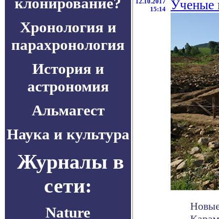
клонирование?
12.10.2017
Ученые 
15:14
Хронология и
парахронология
История и
астрономия
Альмагест
Наука и культура
Журналы в
сети:
Новые
Nature
Карам