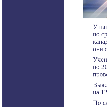
У па
по с
кана
они 
Учен
по 2
пров
Выяс
на 1
По с