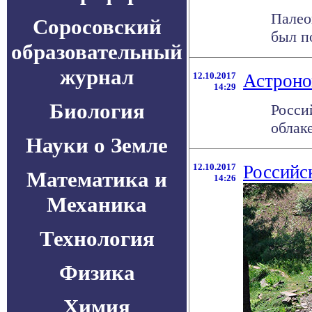
Палео
Соросовский
был п
образовательный
журнал
12.10.2017
Астроно
14:29
Биология
Росси
облаке
Науки о Земле
12.10.2017
Российс
Математика и
14:26
Механика
Технология
Физика
Химия