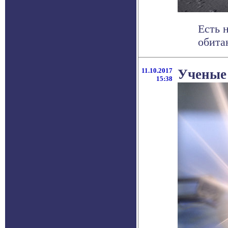
Есть 
обита
11.10.2017
Ученые
15:38