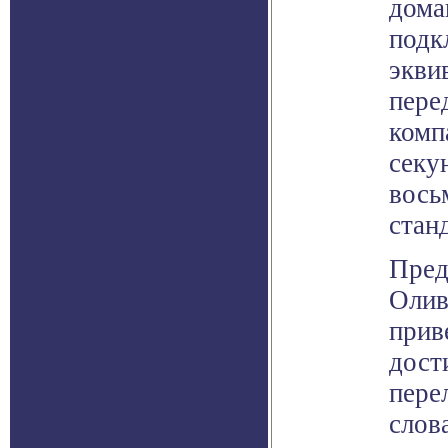
дома
подк
экви
пере
комп
секу
вось
стан
Пред
Олив
прив
дост
пере
слов