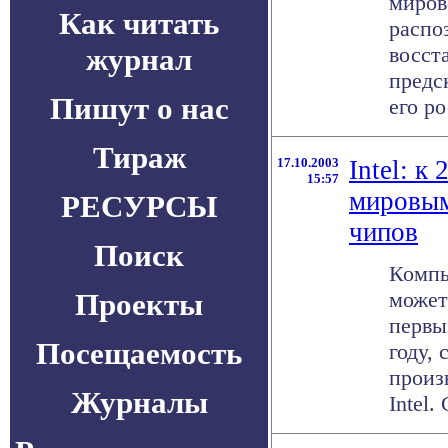
миров
Как читать
распо
журнал
восст
предс
Пишут о нас
его ро
Тираж
17.10.2003
Intel: к
15:57
мировым
РЕСУРСЫ
чипов
Поиск
Компь
Проекты
может
первы
Посещаемость
году,
произ
Журналы
Intel.