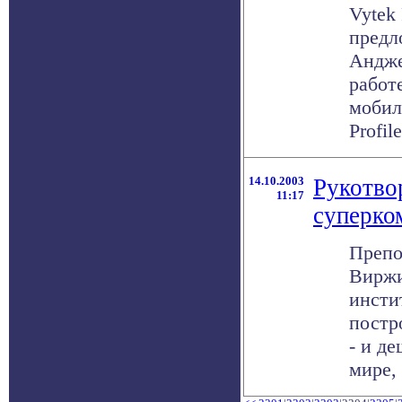
Vytek 
предл
Андже
работ
мобил
Profil
14.10.2003
Рукотво
11:17
суперко
Препо
Виржи
инстит
постр
- и д
мире, 