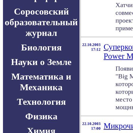
Хатчи
Соросовский
совме
проек
образовательный
примен
журнал
Биология
22.10.2003
Суперко
17:12
Power M
Науки о Земле
Появи
Математика и
"Big M
котор
Механика
котор
место
Технология
мощных
Физика
22.10.2003
Микрочи
Химия
17:00