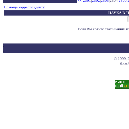
<<
2301
|
2302
|
2303
|2304|
2305
|
Помощь корреспонденту
НАУКА В 
Если Вы хотите стать нашим 
© 1999, 
Дизай