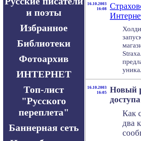
Русские писатели
16.10.2003
Страхово
16:08
и поэты
Интерне
Избранное
Холди
запус
Библиотеки
магаз
Straxa
Фотоархив
предл
уника
ИНТЕРНЕТ
Топ-лист
16.10.2003
Новый 
16:05
доступа
"Русского
переплета"
Как 
два 
Баннерная сеть
сооб