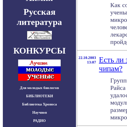
Как с
Русская
учены
микро
литература
челов
лекар
пройде
КОНКУРСЫ
22.10.2003
Есть ли
13:07
чипам?
Групп
Райса
Для молодых биологов
удало
БИБЛИОТЕКИ
модул
Библиотека Хроноса
разме
Научпоп
микрон
РАДИО