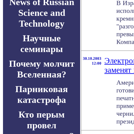
News of Russian
В Изр
испол
Science and
кремн
Technology
"разго
превы
Научные
Компан
семинары
30.10.2003
Электро
Почему молчит
12:00
заменят
Вселенная?
Амери
Парниковая
готов
печат
катастрофа
приме
Кто перым
черни
презид
провел