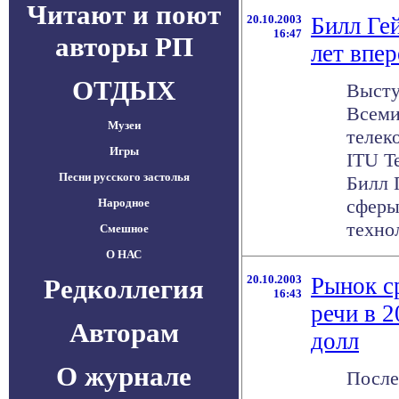
Читают и поют
20.10.2003
Билл Гей
16:47
авторы РП
лет впер
ОТДЫХ
Высту
Всем
Музеи
телек
Игры
ITU T
Песни русского застолья
Билл 
сферы
Народное
технол
Смешное
О НАС
20.10.2003
Рынок с
Редколлегия
16:43
речи в 2
Авторам
долл
О журнале
После