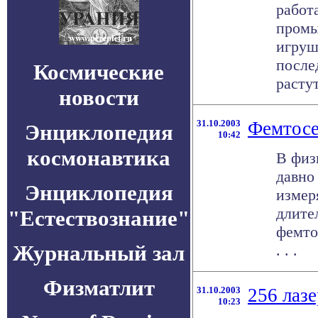
работ
промы
игруш
после
Космические
растут
новости
31.10.2003
Фемтосе
Энциклопедия
10:42
космонавтика
В физ
давно
Энциклопедия
измер
длите
"Естествознание"
фемто
Журнальный зал
. . .
Физматлит
31.10.2003
256 лаз
10:23