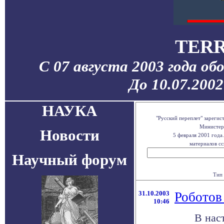
TERR
С 07 августа 2003 года об
До 10.07.200
НАУКА
"Русский переплет" зареги
Министерс
Новости
5 февраля 2001 года
материалов сс
Научный форум
Тип 
31.10.2003
Роботов 
10:46
В нас