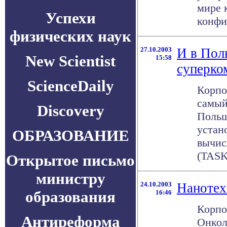
мире 
Успехи
конфиг
физических наук
27.10.2003
И в Пол
New Scientist
15:58
суперко
ScienceDaily
Корпо
самый
Discovery
Польш
устан
ОБРАЗОВАНИЕ
вычис
(TASK
Открытое письмо
министру
24.10.2003
Нанотех
образования
16:46
Корпо
Антиреформа
Онкол