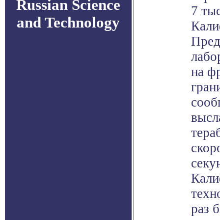
Russian Science
7 ты
and Technology
Кали
Пред
лабо
на ф
гран
сооб
высл
тера
скор
секу
Кали
техн
раз 