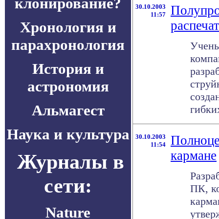
клонирование?
30.10.2003
Полупро
11:57
распечат
Хронология и
парахронология
Учены
компа
История и
разра
астрономия
струй
созда
Альмагест
гибких
Наука и культура
30.10.2003
Полноце
11:54
кармане
Журналы в
Разра
сети:
ПК, к
карма
Nature
утверж