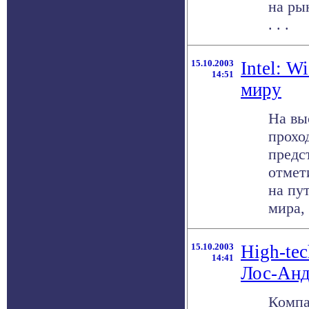
на ры
. . .
15.10.2003
Intel: W
14:51
миру
На вы
прохо
предс
отмет
на пу
мира, 
15.10.2003
High-te
14:41
Лос-Анд
Компа