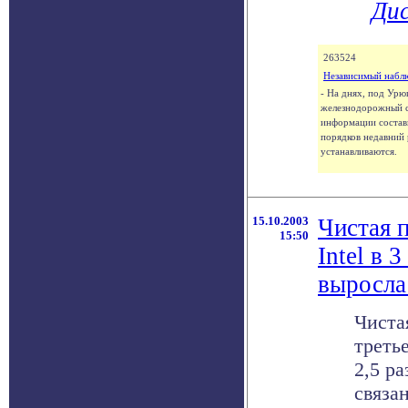
Дис
263524
Независимый набл
- На днях, под Ур
железнодорожный с
информации состави
порядков недавний
устанавливаются.
15.10.2003
Чистая 
15:50
Intel в 3
выросла 
Чиста
третье
2,5 ра
связа