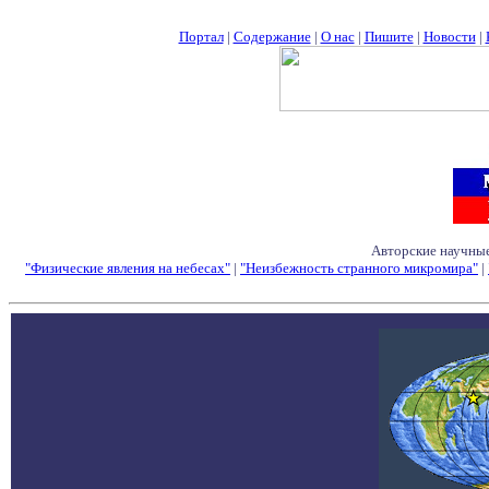
Портал
|
Содержание
|
О нас
|
Пишите
|
Новости
|
Авторские научные
"Физические явления на небесах"
|
"Неизбежность странного микромира"
|
Семинары - Конфе