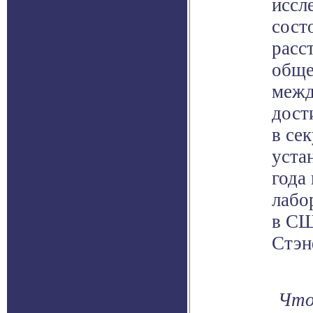
иссл
сост
расс
обще
межд
дост
в се
уста
года
лабо
в СШ
Стэн
Что