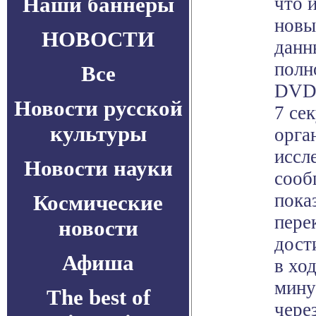
Наши баннеры
что 
новы
НОВОСТИ
данн
полн
Все
DVD-
Новости русской
7 се
культуры
орга
иссл
Новости науки
сооб
показ
Космические
пере
новости
дост
Афиша
в хо
мину
The best of
чере