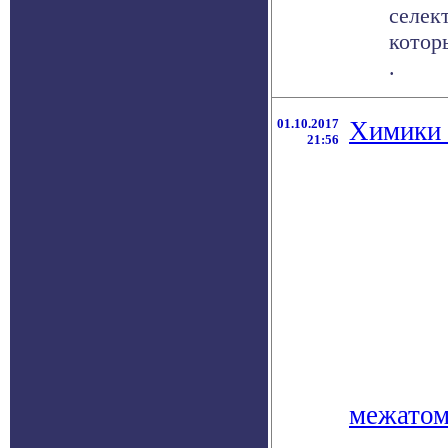
селек
котор
.
01.10.2017
Химики 
21:56
межато