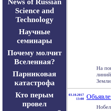
News of Russian
Science and
Technology
Научные
семинары
Почему молчит
Вселенная?
На по
Парниковая
линий
Земли
катастрофа
Кто перым
03.10.2017
Объявле
13:08
провел
Нобел