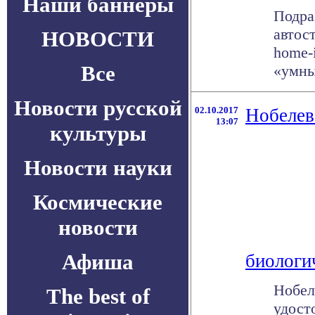
Наши баннеры
Подра
автос
НОВОСТИ
home-
Все
«умным
Новости русской
02.10.2017
Нобелев
13:07
культуры
Новости науки
Космические
новости
Афиша
биологи
Нобел
The best of
удост