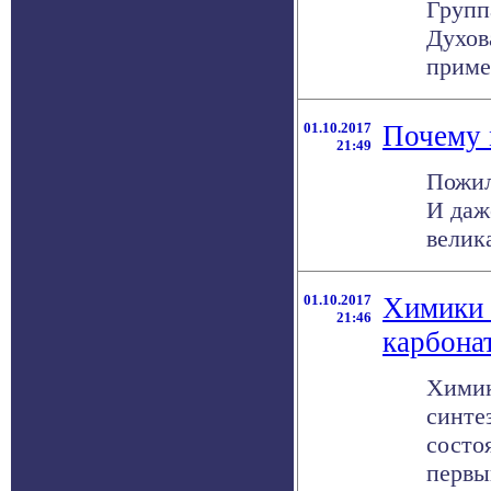
Групп
Духов
приме
01.10.2017
Почему 
21:49
Пожил
И даж
велика
01.10.2017
Химики 
21:46
карбона
​Хими
синте
состо
первый