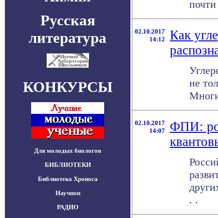
почти 
Русская
02.10.2017
Как угл
литература
14:12
распозн
Углер
не то
КОНКУРСЫ
Многи
02.10.2017
ФПИ: ро
14:07
квантов
Для молодых биологов
Росси
БИБЛИОТЕКИ
разви
Библиотека Хроноса
други
Научпоп
. .
РАДИО