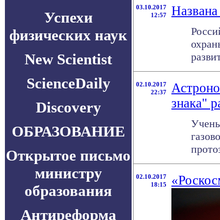
03.10.2017
Названа
Успехи
12:57
Росси
физических наук
охран
New Scientist
разви
ScienceDaily
02.10.2017
Астроно
22:37
знака" 
Discovery
Учены
ОБРАЗОВАНИЕ
газов
протоз
Открытое письмо
министру
02.10.2017
«Роскос
18:15
образования
Антиреформа