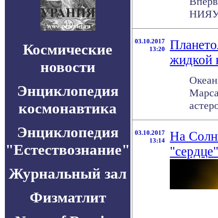
Вперв
НИЯУ 
03.10.2017
Плането
Космические
13:20
жидкой 
новости
Океан
Энциклопедия
Марса
астеро
космонавтика
Энциклопедия
03.10.2017
На Солн
13:14
"Естествознание"
"сердце
Журнальный зал
Физматлит