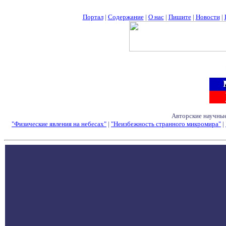
Портал
|
Содержание
|
О нас
|
Пишите
|
Новости
|
Авторские научные
"Физические явления на небесах"
|
"Неизбежность странного микромира"
|
Семинары - Конфе