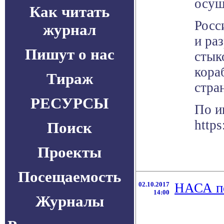
осущ
Как читать
Росс
журнал
и ра
Пишут о нас
стык
кора
Тираж
стра
РЕСУРСЫ
По и
http
Поиск
Проекты
Посещаемость
02.10.2017
НАСА по
14:00
Журналы