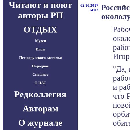
Читают и поют
02.10.2017
Российс
14:02
авторы РП
окололу
ОТДЫХ
Рабо
окол
Музеи
рабо
Игры
Игор
Песни русского застолья
Народное
"Да,
Смешное
рабо
О НАС
и ра
Редколлегия
что 
ново
Авторам
орби
О журнале
обит