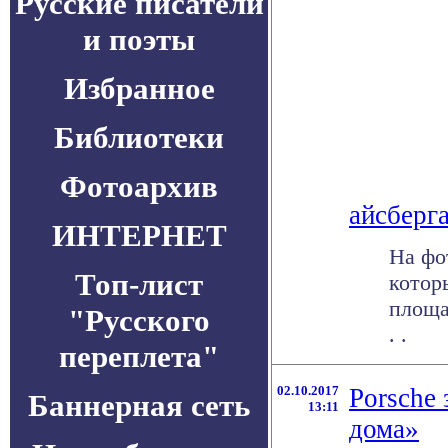
Русские писатели
и поэты
Избранное
Библиотеки
Фотоархив
айсберг
ИНТЕРНЕТ
На фо
Топ-лист
котор
площа
"Русского
. .
переплета"
02.10.2017
Porsche
Баннерная сеть
13:11
дома»