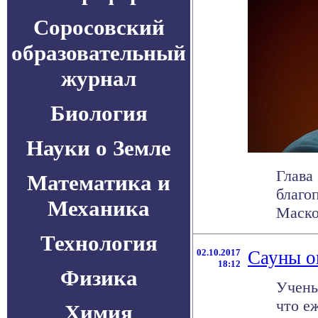
Соросовский
образовательный
журнал
Биология
Науки о Земле
Глава
Математика и
благо
Механика
Маско
Технология
02.10.2017
Сауны о
18:12
Физика
Учены
что е
Химия