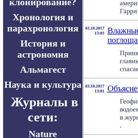
клонирование?
амери
Гарри
Хронология и
парахронология
03.10.2017
Влажные
13:05
поглощ
История и
астрономия
Приня
главн
Альмагест
спасае
Наука и культура
03.10.2017
Объясне
13:01
Журналы в
Геофи
водое
сети:
в жур
.
Nature