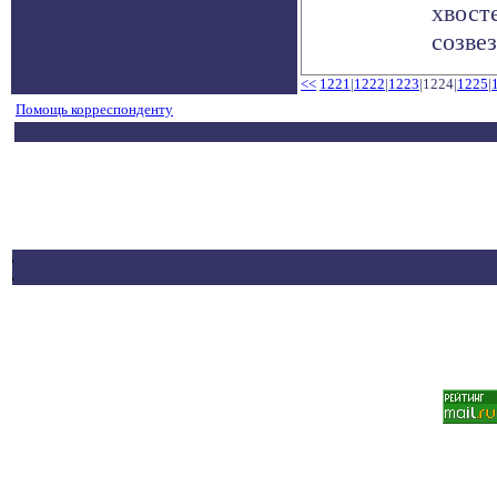
хвост
созвез
<<
1221
|
1222
|
1223
|1224|
1225
|
Помощь корреспонденту