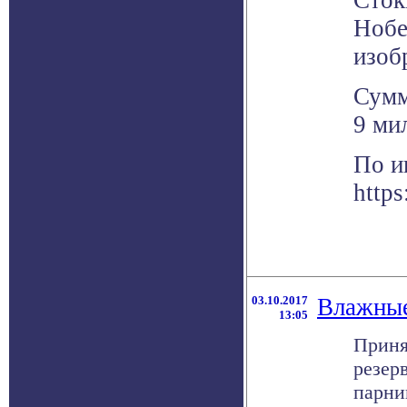
Сток
Нобе
изоб
Сумм
9 ми
По и
https
03.10.2017
Влажные
13:05
Приня
резер
парник