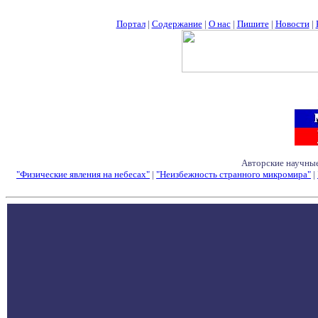
Портал
|
Содержание
|
О нас
|
Пишите
|
Новости
|
Авторские научные
"Физические явления на небесах"
|
"Неизбежность странного микромира"
|
Семинары - Конфе