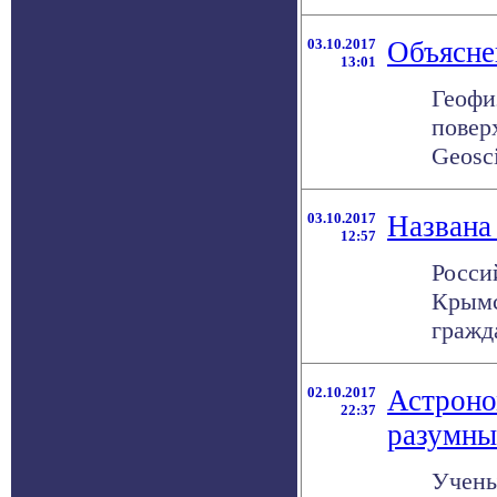
03.10.2017
Объясне
13:01
Геофи
повер
Geosci
03.10.2017
Названа
12:57
Росси
Крымс
гражд
02.10.2017
Астроно
22:37
разумны
Учены