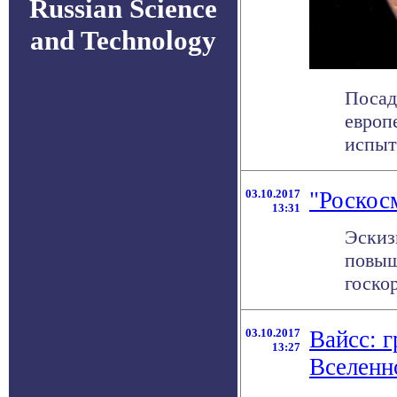
Russian Science
and Technology
Посад
европ
испыта
03.10.2017
"Роскос
13:31
Эскиз
повыш
госкор
03.10.2017
Вайсс: 
13:27
Вселен