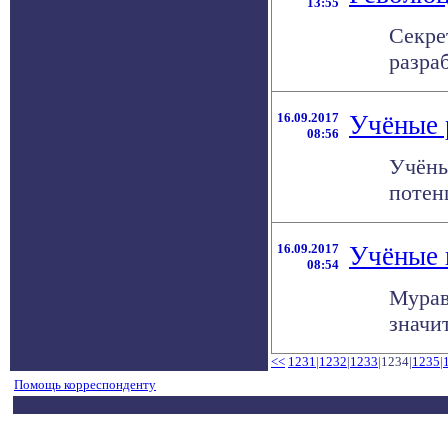
13:55
Секре
разра
16.09.2017
Учёные 
08:56
Учёны
потен
16.09.2017
Учёные 
08:54
Мурав
значи
<<
1231
|
1232
|
1233
|1234|
1235
|
Помощь корреспонденту