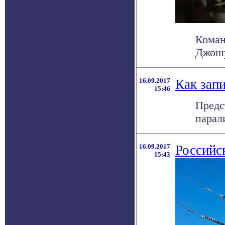
Коман
Джошу
16.09.2017
Как зап
15:46
Предс
парал
16.09.2017
Российс
15:43