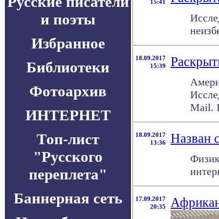
Русские писатели
15:41
и поэты
Иссле
неизб
Избранное
18.09.2017
Раскрыт
Библиотеки
15:39
Амери
Фотоархив
Исслед
Mail. В
ИНТЕРНЕТ
Топ-лист
18.09.2017
Назван 
13:36
"Русского
Физик
интер
переплета"
Баннерная сеть
17.09.2017
Африкан
20:35