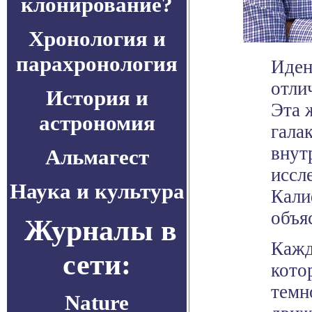
клонирование?
Хронология и
парахронология
Иден
отли
История и
Эта 
астрономия
гала
внут
Альмагест
иссл
Наука и культура
Кали
объя
Журналы в
Кажд
сети:
кото
темн
Nature