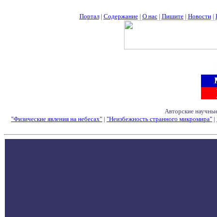
Портал
|
Содержание
|
О нас
|
Пишите
|
Новости
|
Авторские научные
"Физические явления на небесах"
|
"Неизбежность странного микромира"
|
Семинары - Конфе