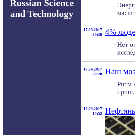
Russian Science
Энерг
and Technology
масшт
17.09.2017
4% люде
20:30
Нет о
исслед
17.09.2017
Наш моз
20:28
Ритм 
пришл
16.09.2017
Нефтяны
15:52