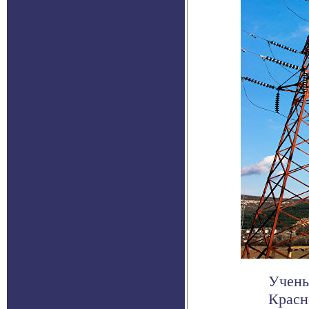
Учены
Красн