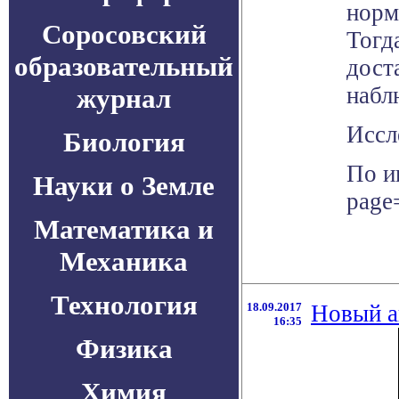
норм
Соросовский
Тогд
образовательный
дост
набл
журнал
Иссл
Биология
По и
Науки о Земле
page
Математика и
Механика
Технология
18.09.2017
Новый а
16:35
Физика
Химия