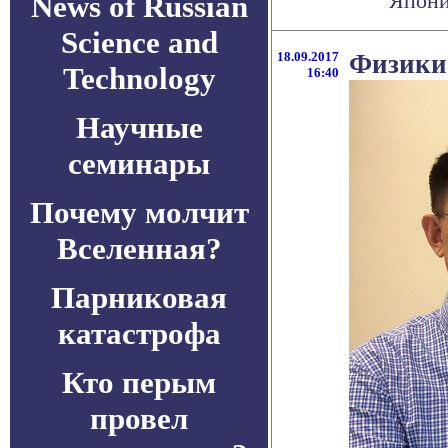
Япони
News of Russian
Science and
18.09.2017
Физики
Technology
16:40
Научные
семинары
Почему молчит
Вселенная?
Парниковая
катастрофа
Кто перым
провел