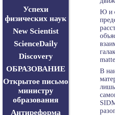
движ
Успехи
Ю и 
физических наук
пред
расс
New Scientist
объя
ScienceDaily
взаи
гала
Discovery
matte
ОБРАЗОВАНИЕ
В на
мате
Открытое письмо
лишь
министру
само
образования
SIDM
разо
Антиреформа