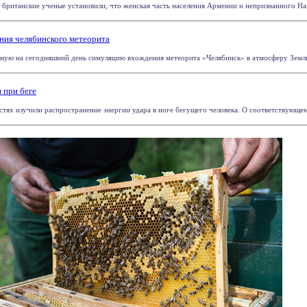
и британские ученые установили, что женская часть населения Армении и непризнанного На
ия челябинского метеорита
ую на сегодняшний день симуляцию вхождения метеорита «Челябинск» в атмосферу Земли.
 при беге
ях изучили распространение энергии удара в ноге бегущего человека. О соответствующем и