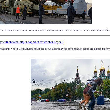
» рекомендовано провести профилактическую дезинсекцию территории и вакцинацию работни
демии вызывающих паралич мозговых червей
ружили, что крысиный легочный червь Angiostrongylus cantonensis распространился на пять