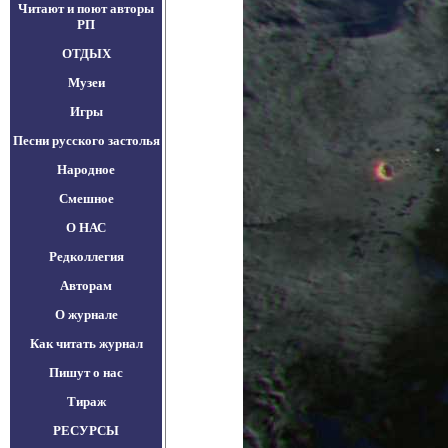
Читают и поют авторы
РП
ОТДЫХ
Музеи
Игры
Песни русского застолья
Народное
Смешное
О НАС
Редколлегия
Авторам
О журнале
Как читать журнал
Пишут о нас
Тираж
РЕСУРСЫ