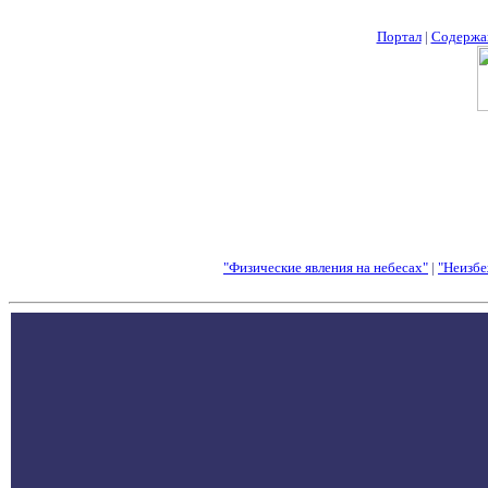
Портал
|
Содержа
"Физические явления на небесах"
|
"Неизбе