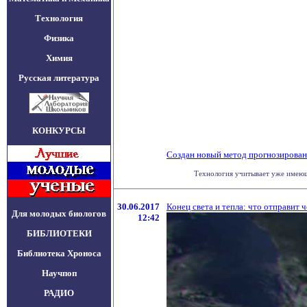
Технология
Физика
Химия
Русская литература
КОНКУРСЫ
Создан новый метод прогнозирова
Технология учитывает уже имеющи
30.06.2017
Конец света и тепла: что отправит 
Для молодых биологов
12:42
БИБЛИОТЕКИ
Библиотека Хроноса
Научпоп
РАДИО