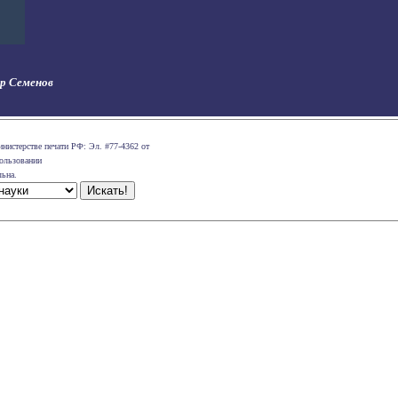
др Семенов
нистерстве печати РФ: Эл. #77-4362 от
пользовании
льна.