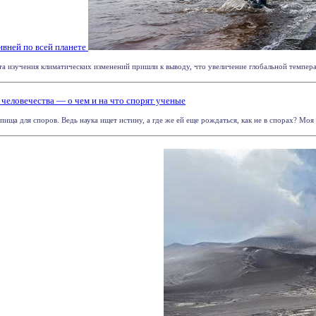
ивней по всей планете
а изучения климатических изменений пришли к выводу, что увеличение глобальной температ
человечества — о чем и на что спорят ученые
ща для споров. Ведь наука ищет истину, а где же ей еще рождаться, как не в спорах? Моя л