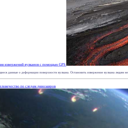
ния извержений вулканов с помощью GPS
еся данные о деформации поверхности вулкана. Остановить извержение вулкана людям не п
человечество по следам динозавров