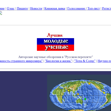
ние
|
О нас
|
Пишите
|
Новости
|
Книжная лавка
|
Голосование
|
Топ-лист
|
Регис
Авторские научные обозрения в "Русском переплете"
жность странного микромира"
|
"Биология и жизнь"
|
"Terra & Comp"
|
Научно-п
Семинары - Конференции - Симпозиумы - Конкурсы