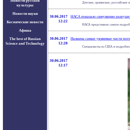
Новости русской
Датские, армянские, российские 
культуры
Новости науки
30.06.2017
НАСА показало симуляцию разрушен
12:22
Космические новости
НАСА представило самую подробн
Афиша
30.06.2017
Названы самые уязвимые части ноги
The best of Russian
12:20
Science and Technology
Специалисты из США в подробност
30.06.2017
12:17