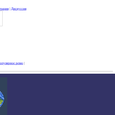
трация
|
Дискуссия
опулярное ревю
|
Теорфизика для малышей