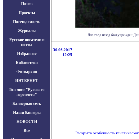
Поиск
Проекты
Посещаемость
Журналы
Два года назад был учрежден Ден
Русские писатели и
поэты
30.06.2017
Избранное
12:25
Библиотеки
Фотоархив
ИНТЕРНЕТ
Топ-лист "Русского
переплета"
Баннерная сеть
Наши баннеры
НОВОСТИ
Все
Раскрыта особенность генетическо