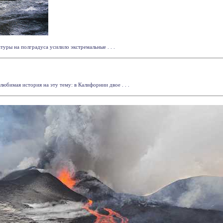
уры на полградуса усилило экстремальные . . .
юбимая история на эту тему: в Калифорнии двое . . .