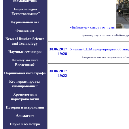
космонавтика
Энциклопедия
"Естествознание"
Журнальный зал
«Байконур» спасут от чумы
Физматлит
Руководству комплекса «Байконур
News of Russian Science
and Technology
30.06.2017
Ученые США предупредили об эпи
Научные семинары
19:28
Американские исследователи обна
Почему молчит
Вселенная?
30.06.2017
Парниковая катастрофа
19:22
Кто перым провел
клонирование?
Хронология и
парахронология
История и астрономия
Альмагест
Наука и культура