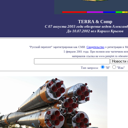
TERRA & Comp
С 07 августа 2003 года обозрение ведет Алексан
До 10.07.2002 вел Кирилл Крылов
"Русский переплет" зарегистрирован как СМИ.
Свидетельство
о регистрации в Ми
5 февраля 2001 года. При полном или частичном ис
материалов ссылка на www.pereplet.ru обязате
Тип запроса:
"И"
"Или"