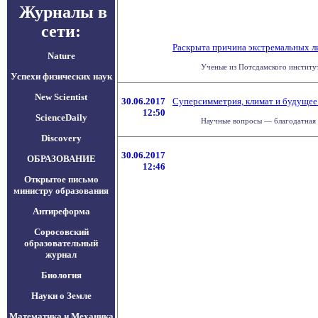
Журналы в
сети:
Раскрыта причина экстремальных л
Nature
Ученые из Потсдамского институт
Успехи физических наук
New Scientist
30.06.2017
Суперсимметрия, климат и будущее 
12:50
ScienceDaily
Научные вопросы — благодатная пи
Discovery
30.06.2017
ОБРАЗОВАНИЕ
12:46
Открытое письмо
министру образования
Антиреформа
Соросовский
образовательный
журнал
Биология
Науки о Земле
Математика и Механика