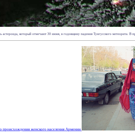
ь астероида, который отмечают 30 июня, в годовщину падения Тунгусского метеорита. В пре
го происхождения женского населения Армении