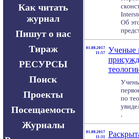
Как читать
сконс
Inters
журнал
Об эт
предст
Пишут о нас
Тираж
01.08.2017
Ученые 
11:57
присужд
РЕСУРСЫ
теологи
Поиск
Учены
перво
Проекты
по те
увиде
Посещаемость
.
Журналы
01.08.2017
Раскрыт
11:31