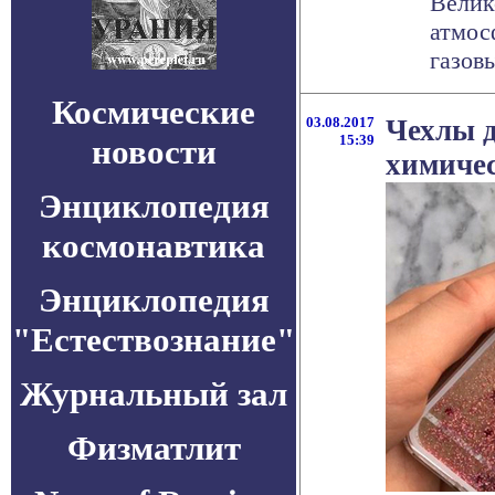
Велик
атмос
газовы
Космические
03.08.2017
Чехлы д
15:39
новости
химиче
Энциклопедия
космонавтика
Энциклопедия
"Естествознание"
Журнальный зал
Физматлит