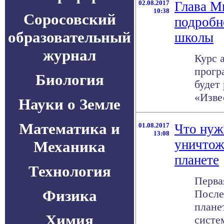
02.08.2017
Глава М
10:38
Соросовский
подробн
образовательный
школы
журнал
Курс 
прогр
Биология
будет 
«Извес
Науки о Земле
Математика и
01.08.2017
Что нуж
13:08
уничтож
Механика
планете
Технология
Перва
Физика
После
плане
Химия
систе