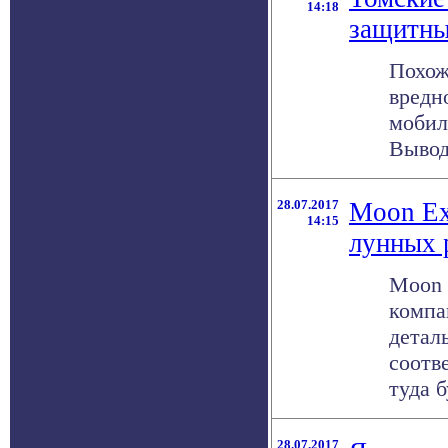
14:18
защитны
Похож
вредн
мобил
Вывод
28.07.2017
Moon Ex
14:15
лунных 
Moon 
компа
детал
соотв
туда б
28.07.2017