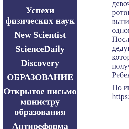
дево
Успехи
рото
физических наук
выпи
одно
New Scientist
Посл
ScienceDaily
деду
кото
Discovery
полу
Ребе
ОБРАЗОВАНИЕ
По и
Открытое письмо
https
министру
образования
Антиреформа