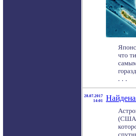
Японс
что т
самым
гораз
. . .
28.07.2017
Найдена
14:01
Астро
(США)
котор
спутн