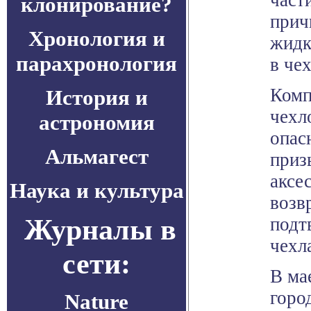
част
клонирование?
прич
Хронология и
жидк
парахронология
в чех
Комп
История и
чехл
астрономия
опас
Альмагест
приз
аксе
Наука и культура
возв
Журналы в
подт
чехл
сети:
В ма
горо
Nature