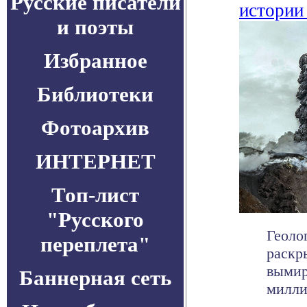
Русские писатели
истории
и поэты
Избранное
Библиотеки
Фотоархив
ИНТЕРНЕТ
Топ-лист
"Русского
Геоло
переплета"
раскр
вымир
Баннерная сеть
милли
. . .