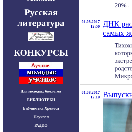
20% . 
Русская
литература
01.08.2017
ДНК рас
12:50
самых ж
Тихох
КОНКУРСЫ
котор
экстр
родст
Микро
Для молодых биологов
01.08.2017
Выпускн
12:19
БИБЛИОТЕКИ
Библиотека Хроноса
Научпоп
РАДИО