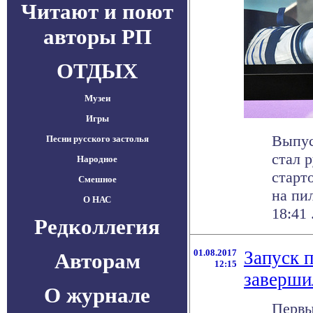
Читают и поют
авторы РП
ОТДЫХ
Музеи
Игры
Выпус
Песни русского застолья
стал 
Народное
старт
Смешное
на пи
О НАС
18:41 .
Редколлегия
01.08.2017
Запуск 
Авторам
12:15
заверши
О журнале
Первы