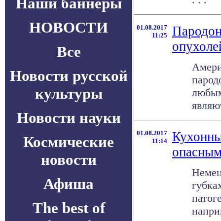
Наши баннеры
НОВОСТИ
01.08.2017
Пародон
11:25
опухоле
Все
Амери
Новости русской
парод
культуры
любым
являю
Новости науки
01.08.2017
Кухонны
Космические
11:14
опасны
новости
Немец
Афиша
губка
патог
The best of
наприм