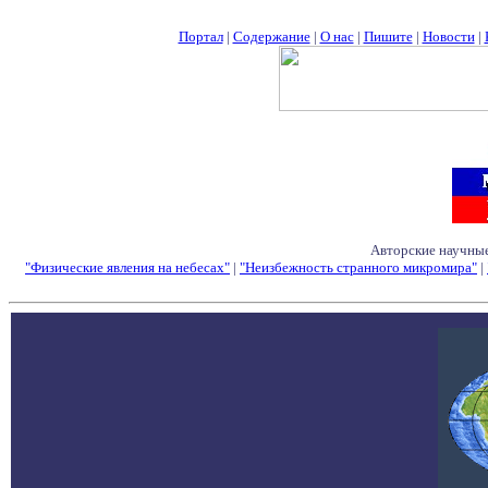
Портал
|
Содержание
|
О нас
|
Пишите
|
Новости
|
Авторские научные
"Физические явления на небесах"
|
"Неизбежность странного микромира"
|
Семинары - Конфе