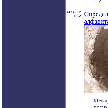
28.07.2017
Определ
13:59
алфавит
Между
прямы