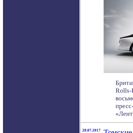
Брита
Rolls
восьм
пресс
«Ленты
28.07.2017
Томские