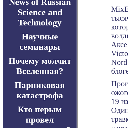
News of Russian
MixB
Science and
тысяч
Technology
кото
Научные
волд
Аксе
семинары
Victo
Почему молчит
Nord
Вселенная?
блог
Прои
Парниковая
ожог
катастрофа
19 и
Кто перым
Один
провел
трав