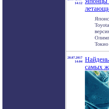
Японцы 
14:12
летающ
Японс
Toyot
верси
Олимп
Токио 
28.07.2017
Найдены
14:04
самых ж