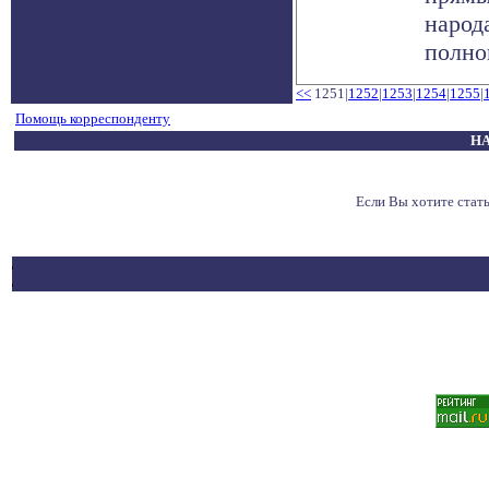
народ
полно
<<
1251|
1252
|
1253
|
1254
|
1255
|
Помощь корреспонденту
НА
Если Вы хотите ста