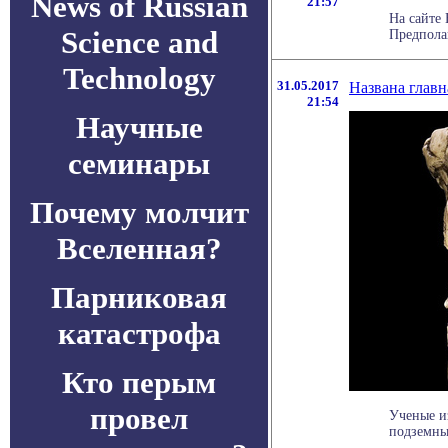
News of Russian
21:57
На сайте
Science and
Предполаг
Technology
31.05.2017
Названа главн
21:54
Научные
семинары
Почему молчит
Вселенная?
Парниковая
катастрофа
Кто перым
провел
Ученые и
подземных