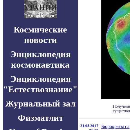
Космические
новости
Энциклопедия
космонавтика
Энциклопедия
"Естествознание"
Журнальный зал
Полученны
существов
Физматлит
31.05.2017
Бюрократы сл