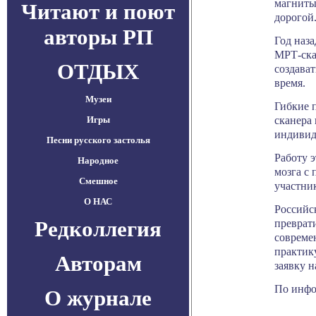
магниты
Читают и поют
дорогой
авторы РП
Год наз
МРТ-ска
ОТДЫХ
создава
время.
Музеи
Гибкие 
сканера 
Игры
индивид
Песни русского застолья
Работу 
Народное
мозга с
Смешное
участни
О НАС
Российс
Редколлегия
преврат
совреме
практик
Авторам
заявку 
По информ
О журнале