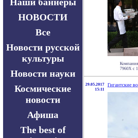
Наши баннеры
НОВОСТИ
Все
Новости русской
культуры
Компания 
7960X с 1
Новости науки
29.05.2017
Гигантские в
Космические
15:11
новости
Афиша
The best of