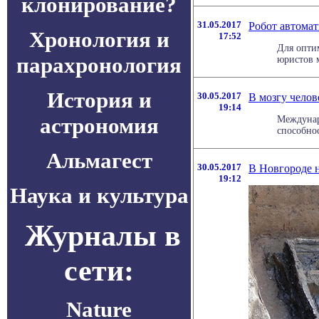
клонирование?
31.05.2017
Робот автомат
Хронология и
17:52
Для опти
парахронология
юристов м
История и
30.05.2017
В мозгу чело
19:14
астрономия
Междунар
способнос
Альмагест
30.05.2017
В Новгороде 
19:12
Наука и культура
Журналы в
сети:
Nature