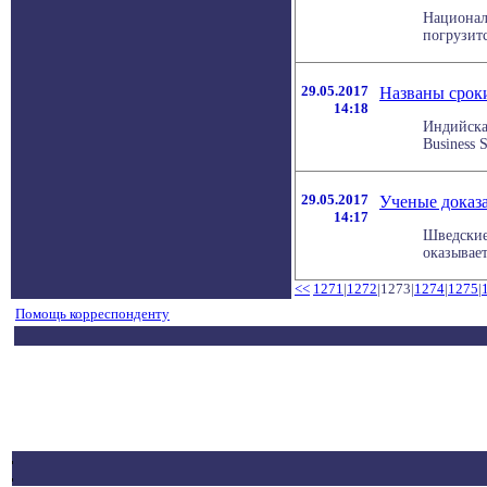
Национал
погрузитс
29.05.2017
Названы срок
14:18
Индийска
Business S
29.05.2017
Ученые доказа
14:17
Шведские
оказывает
<<
1271
|
1272
|1273|
1274
|
1275
|
Помощь корреспонденту