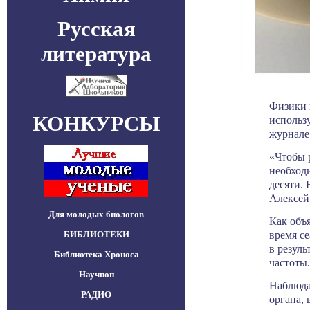
Русская
литература
Физики 
КОНКУРСЫ
использ
журнале 
«Чтобы 
необходи
десяти. 
Алексей
Для молодых биологов
Как объ
время с
БИБЛИОТЕКИ
в резуль
Библиотека Хроноса
частоты.
Научпоп
Наблюда
РАДИО
органа,