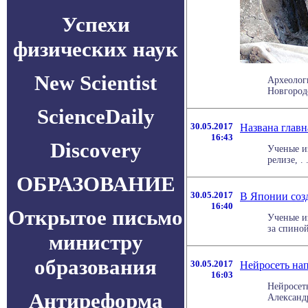
Успехи
физических наук
New Scientist
Археолог
Новгородс
ScienceDaily
30.05.2017
Названа главн
16:43
Discovery
Ученые из
релизе, . .
ОБРАЗОВАНИЕ
30.05.2017
В Японии соз
16:40
Открытое письмо
Ученые и
за спиной
министру
образования
30.05.2017
Нейросеть нап
16:03
Нейросет
Антиреформа
Александр