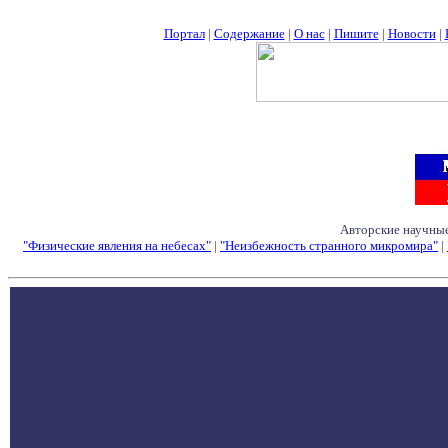
Портал
|
Содержание
|
О нас
|
Пишите
|
Новости
|
Авторские научные
"Физические явления на небесах"
|
"Неизбежность странного микромира"
|
Семинары - Конфе