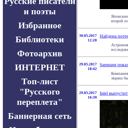
Русские писатели
и поэты
Японские
второй по
Избранное
30.05.2017
Найдена поте
Библиотеки
12:20
Астроном
исследова
Фотоархив
29.05.2017
Samsung пока
ИНТЕРНЕТ
18:42
Компания
экрана бы
Топ-лист
"Русского
29.05.2017
Intel выпусти
16:39
переплета"
Баннерная сеть