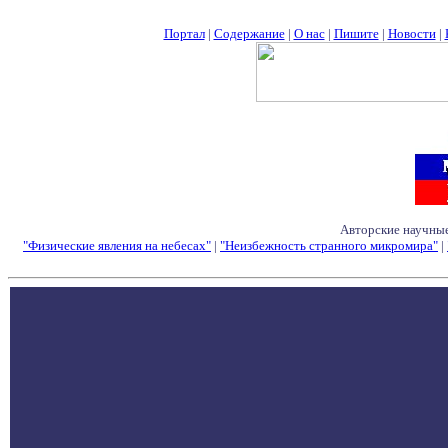
Портал
|
Содержание
|
О нас
|
Пишите
|
Новости
|
Авторские научные
"Физические явления на небесах"
|
"Неизбежность странного микромира"
|
Семинары - Конфе