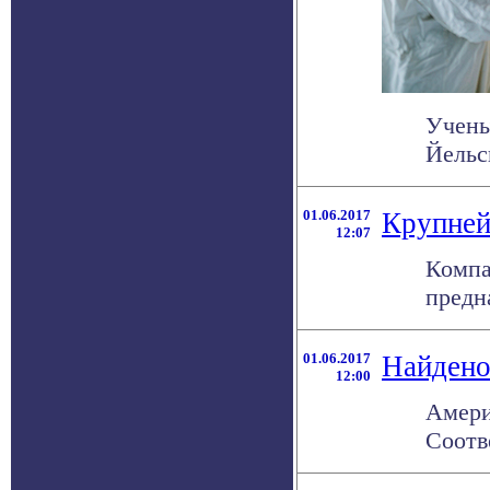
Учены
Йельс
01.06.2017
Крупней
12:07
Компа
предн
01.06.2017
Найдено
12:00
Амери
Соотв