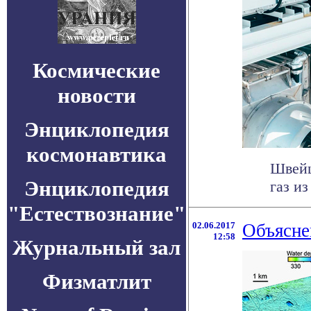
Космические
новости
Энциклопедия
космонавтика
Швейц
Энциклопедия
газ и
"Естествознание"
02.06.2017
Объясне
12:58
Журнальный зал
Физматлит