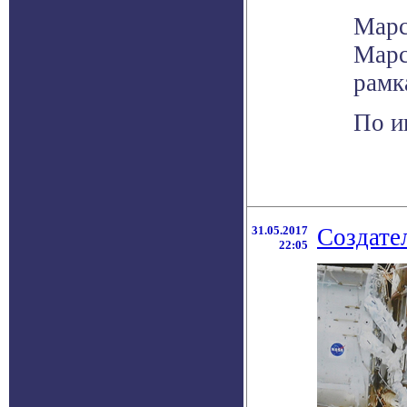
Марс
Марс
рамк
По и
31.05.2017
Создате
22:05