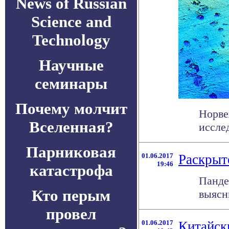
News of Russian
Science and
Technology
Научные
семинары
Почему молчит
Норве
Вселенная?
исслед
Парниковая
01.06.2017
Раскрыт
19:46
катастрофа
Панде
Кто перым
выясни
провел
01.06.2017
Китайск