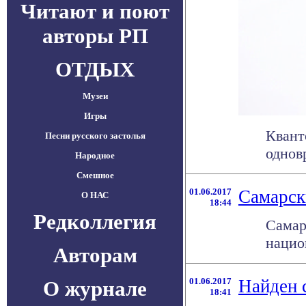
Читают и поют
авторы РП
ОТДЫХ
Музеи
Игры
Квант
Песни русского застолья
однов
Народное
Смешное
01.06.2017
Самарск
О НАС
18:44
Редколлегия
Самар
нацио
Авторам
01.06.2017
Найден 
О журнале
18:41