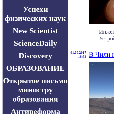
Успехи
физических наук
New Scientist
Инжен
Устро
ScienceDaily
01.06.2017
В Чили 
Discovery
18:52
ОБРАЗОВАНИЕ
Открытое письмо
министру
образования
Антиреформа