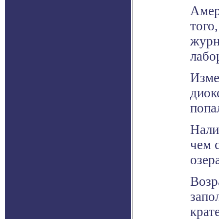
Амер
того
журн
лабо
Изме
диок
попа
Нали
чем 
озер
Возр
запо
крат