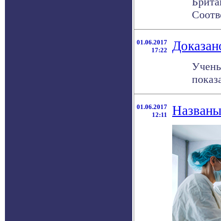
Брита
Соотв
01.06.2017
Доказан
17:22
Учены
показа
01.06.2017
Названы
12:11