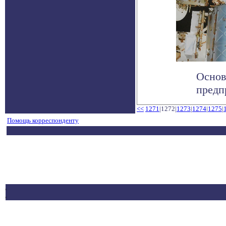
Основ
предп
<<
1271
|1272|
1273
|
1274
|
1275
|
Помощь корреспонденту