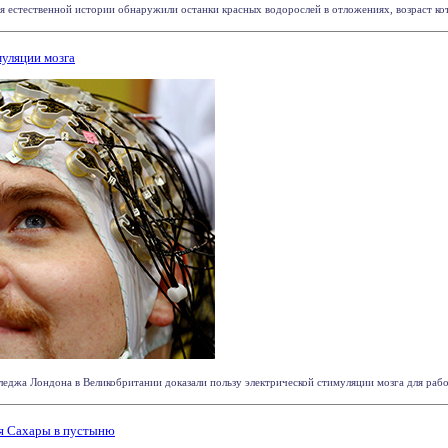
 естественной истории обнаружили останки красных водорослей в отложениях, возраст котор
муляции мозга
еджа Лондона в Великобритании доказали пользу электрической стимуляции мозга для рабоче
я Сахары в пустыню