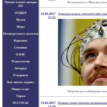
Читают и поют авторы
Исследователи из Шведского музея
РП
ОТДЫХ
15.03.2017
Доказана польза электрической сти
12:22
Музеи
Игры
Песни русского застолья
Народное
Смешное
О НАС
Редколлегия
Авторам
О журнале
Как читать журнал
Пишут о нас
Нейробиологи из Имперского колл
Тираж
РЕСУРСЫ
15.03.2017
Названа новая причина превращени
12:19