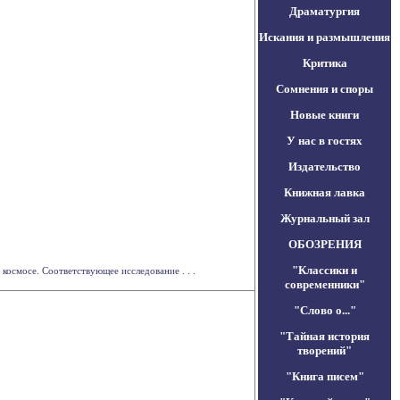
Драматургия
Искания и размышления
Критика
Сомнения и споры
Новые книги
У нас в гостях
Издательство
Книжная лавка
Журнальный зал
ОБОЗРЕНИЯ
"Классики и
осмосе. Соответствующее исследование . . .
современники"
"Слово о..."
"Тайная история
творений"
"Книга писем"