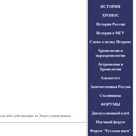
ИСТОРИЯ
ХРОНОС
История России
История в МГУ
Слово о полку Игореве
Хронология и
парахронология
Астрономия и
Хронология
Альмагест
Запечатленная Россия
Сталиниана
ФОРУМЫ
Дискуссионный клуб
да-либо действующих на Земле супервулканов . . .
Научный форум
Форум "Русская идея"