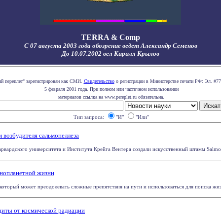
TERRA & Comp
С 07 августа 2003 года обозрение ведет Александр Семенов
До 10.07.2002 вел Кирилл Крылов
ий переплет" зарегистрирован как СМИ.
Свидетельство
о регистрации в Министерстве печати РФ: Эл. #77
5 февраля 2001 года. При полном или частичном использовании
материалов ссылка на www.pereplet.ru обязательна.
Тип запроса:
"И"
"Или"
возбудителя сальмонеллеза
рвардского университета и Института Крейга Вентера создали искусственный штамм Salmone
инопланетной жизни
который может преодолевать сложные препятствия на пути и использоваться для поиска жиз
иты от космической радиации