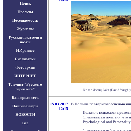
Поиск
Проекты
Посещаемость
Журналы
Русские писатели и
поэты
Избранное
Библиотеки
Фотоархив
ИНТЕРНЕТ
Топ-лист "Русского
переплета"
Геолог Дэвид Райт (David Wright)
Баннерная сеть
15.03.2017
В Польше повторили бесчеловечн
Наши баннеры
12:15
Польские психологи провели
НОВОСТИ
Специалисты полагали, что 
Psychological and Personalit
Все
Специалисты набрали группу