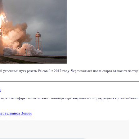
й успешный пуск ракеты Falcon 9 в 2017 году. Через полчаса после старта от носителя отд
а
твратить инфаркт почек можно с помощью кратковременного прекращения кровоснабжения (
ервулканов Земли