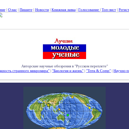
ние
|
О нас
|
Пишите
|
Новости
|
Книжная лавка
|
Голосование
|
Топ-лист
|
Регис
Авторские научные обозрения в "Русском переплете"
жность странного микромира"
|
"Биология и жизнь"
|
"Terra & Comp"
|
Научно-п
Семинары - Конференции - Симпозиумы - Конкурсы