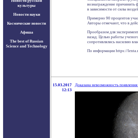
Новости русской
вознаграждение причинить фи
культуры
в зависимости от силы возде
Новости науки
Примерно 90 процентов учас
Авторы отмечают, что в дейс
Космические новости
Прообразом для эксперимент
Афиша
назад. Целью работы ученог
The best of Russian
сопротивлялись насилию вла
Science and Technology
По информации https://lenta
15.03.2017
Доказана невозможность появления
12:13