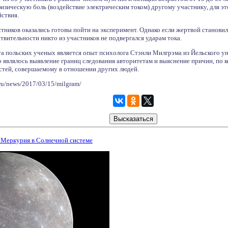
зическую боль (воздействие электрическим током) другому участнику, для это
йствия.
тников оказались готовы пойти на эксперимент. Однако если жертвой становил
твительности никто из участников не подвергался ударам тока.
а польских ученых является опыт психолога Стэнли Милгрэма из Йельского у
о являлось выявление границ следования авторитетам и выяснение причин, по 
стей, совершаемому в отношении других людей.
.ru/news/2017/03/15/milgram/
 Меркурия в Солнечной системе