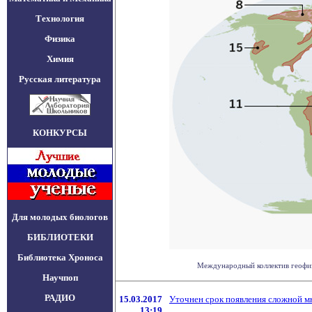
Технология
Физика
Химия
Русская литература
КОНКУРСЫ
Для молодых биологов
БИБЛИОТЕКИ
Библиотека Хроноса
Международный коллектив геофизи
Научпоп
РАДИО
15.03.2017
Уточнен срок появления сложной м
13:19