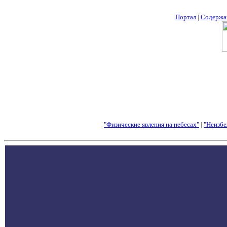
Портал
|
Содержа
"Физические явления на небесах"
|
"Неизбе