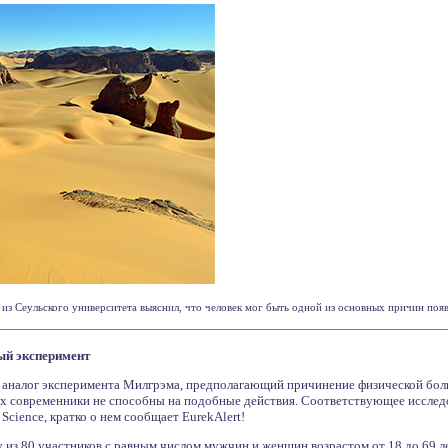
 из Сеульского университета выяснил, что человек мог быть одной из основных причин появл
ый эксперимент
 аналог эксперимента Милгрэма, предполагающий причинение физической бол
их современники не способны на подобные действия. Соответствующее исследо
y Science, кратко о нем сообщает EurekAlert!
 из 80 участников с равным числом мужчин и женщин возрастом от 18 до 69 л