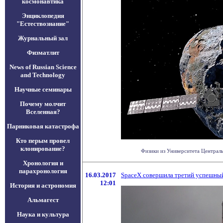
космонавтика
Энциклопедия
"Естествознание"
Журнальный зал
Физматлит
News of Russian Science
and Technology
Научные семинары
Почему молчит
Вселенная?
Парниковая катастрофа
Кто перым провел
клонирование?
Физики из Университета Централь
Хронология и
парахронология
16.03.2017
SpaceX совершила третий успешный
12:01
История и астрономия
Альмагест
Наука и культура