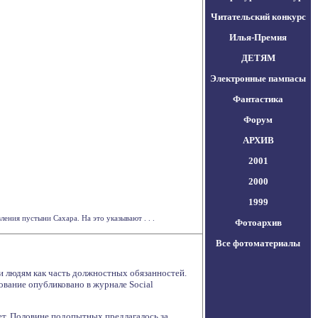
Читательский конкурс
Илья-Премия
ДЕТЯМ
Электронные пампасы
Фантастика
Форум
АРХИВ
2001
2000
1999
ения пустыни Сахара. На это указывают . . .
Фотоархив
Все фотоматериалы
и людям как часть должностных обязанностей.
вание опубликовано в журнале Social
ет. Половине подопытных предлагалось за