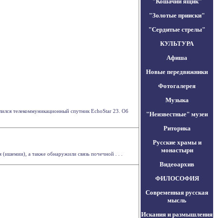
"Кошачий ящик"
"Золотые прииски"
"Сердитые стрелы"
КУЛЬТУРА
Афиша
Новые передвижники
Фотогалерея
Музыка
елился телекоммуникационный спутник EchoStar 23. Об
"Неизвестные" музеи
Риторика
Русские храмы и
монастыри
ишемии), а также обнаружили связь почечной . . .
Видеоархив
ФИЛОСОФИЯ
Современная русская
мысль
Искания и размышления