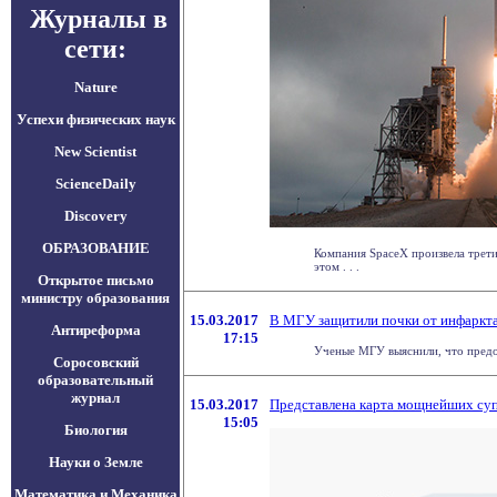
Журналы в
сети:
Nature
Успехи физических наук
New Scientist
ScienceDaily
Discovery
ОБРАЗОВАНИЕ
Компания SpaceX произвела трети
этом . . .
Открытое письмо
министру образования
15.03.2017
В МГУ защитили почки от инфаркт
Антиреформа
17:15
Ученые МГУ выяснили, что предо
Соросовский
образовательный
журнал
15.03.2017
Представлена карта мощнейших суп
15:05
Биология
Науки о Земле
Математика и Механика