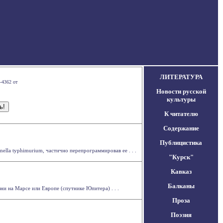
ЛИТЕРАТУРА
-4362 от
Новости русской
культуры
К читателю
Содержание
Публицистика
lla typhimurium, частично перепрограммировав ее . . .
"Курск"
Кавказ
Балканы
ни на Марсе или Европе (спутнике Юпитера) . . .
Проза
Поэзия