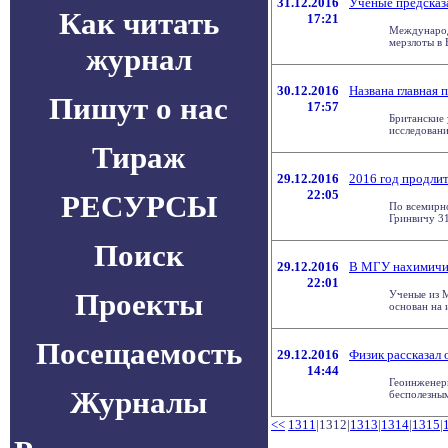
31.12.2016
Ученые предсказ
Как читать
17:21
Международн
мерзлоты в 
журнал
30.12.2016
Названа главная 
Пишут о нас
17:57
Британские 
исследовани
Тираж
29.12.2016
2016 год продлит
22:05
РЕСУРСЫ
По всемирн
Гринвичу 31
Поиск
29.12.2016
В МГУ нахимичил
22:01
Проекты
Ученые из М
основан на 
Посещаемость
29.12.2016
Физик рассказал 
14:44
Геоинженерн
Журналы
бесполезным
<<
1311
|1312|
1313
|
1314
|
1315
|