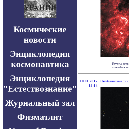
Космические
новости
Энциклопедия
космонавтика
Группа астр
способна зат
Энциклопедия
10.01.2017
Опубликован сни
"Естествознание"
14:14
Журнальный зал
Физматлит