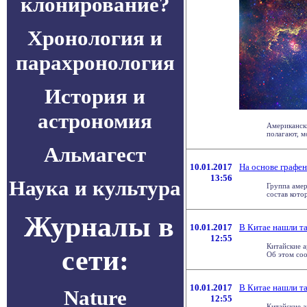
клонирование?
Хронология и
парахронология
История и
астрономия
Американски
полагают, м
Альмагест
10.01.2017
На основе графен
13:56
Наука и культура
Группа амер
состав кото
Журналы в
10.01.2017
В Китае нашли т
12:55
Китайские а
сети:
Об этом соо
10.01.2017
В Китае нашли т
Nature
12:55
Китайские а