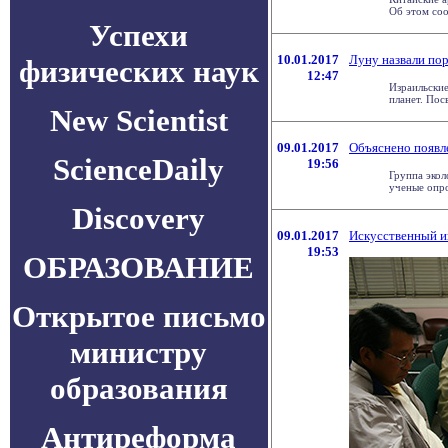
Об этом соо
Успехи
10.01.2017
Луну назвали по
физических наук
12:47
Израильские
планет. Пос
New Scientist
09.01.2017
Объяснено появл
ScienceDaily
19:56
Группа экол
ученые опро
Discovery
09.01.2017
Искусственный и
19:53
ОБРАЗОВАНИЕ
Открытое письмо
министру
образования
Антиреформа