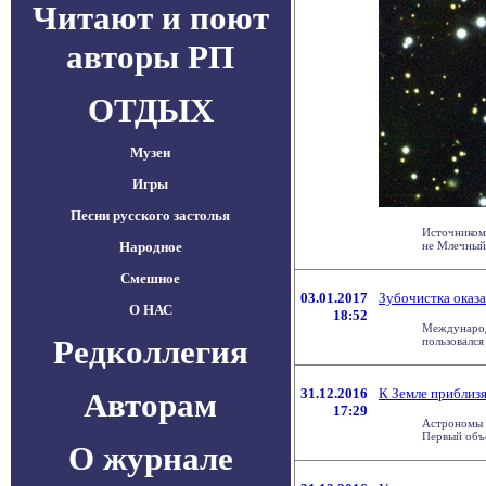
Читают и поют
авторы РП
ОТДЫХ
Музеи
Игры
Песни русского застолья
Источником
Народное
не Млечный П
Смешное
03.01.2017
Зубочистка оказ
О НАС
18:52
Международн
Редколлегия
пользовался
31.12.2016
К Земле приблизя
Авторам
17:29
Астрономы 
Первый объе
О журнале