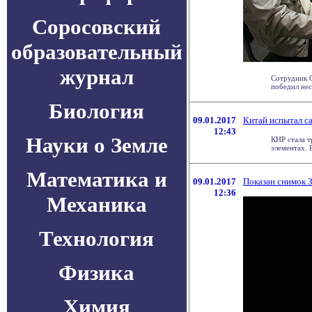
Соросовский
образовательный
журнал
Сотрудник G
победил нес
Биология
09.01.2017
Китай испытал с
12:43
Науки о Земле
КНР стала т
элементах. 
Математика и
09.01.2017
Показан снимок 
12:36
Механика
Технология
Физика
Химия