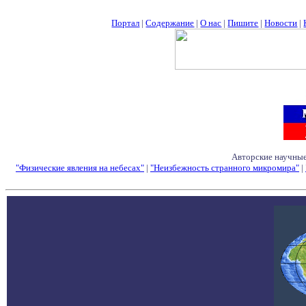
Портал
|
Содержание
|
О нас
|
Пишите
|
Новости
|
Авторские научные
"Физические явления на небесах"
|
"Неизбежность странного микромира"
|
Семинары - Конфе