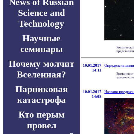
News of Russian
Science and
Technology
Научные
семинары
Космический
представлен
Почему молчит
10.01.2017
Определена мини
14:11
Вселенная?
Британские
здравоохран
Парниковая
10.01.2017
Названо предназ
14:08
катастрофа
Кто перым
провел