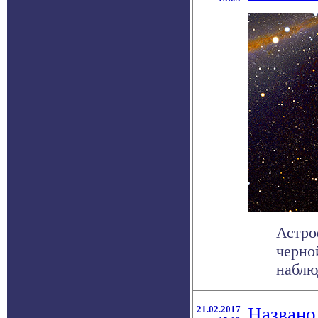
Астро
черно
наблю
21.02.2017
Названо