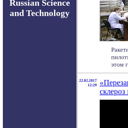
Russian Science
and Technology
Ракет
пилот
этом г
22.02.2017
«Переза
12:29
склероз 