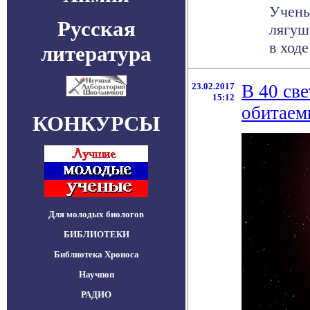
Учены
Русская
лягуш
в ходе
литература
23.02.2017
В 40 св
15:12
обитаем
КОНКУРСЫ
Для молодых биологов
БИБЛИОТЕКИ
Библиотека Хроноса
Научпоп
РАДИО