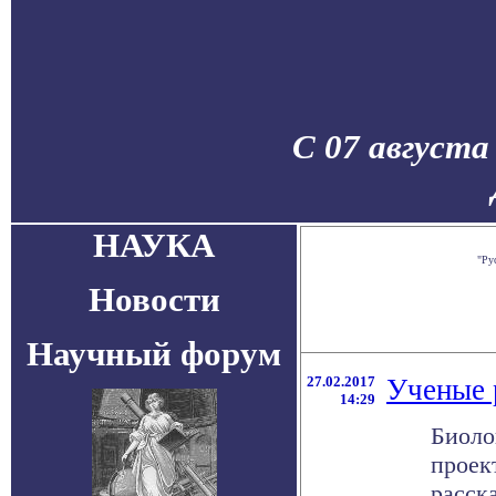
С 07 августа
НАУКА
"Ру
Новости
Научный форум
27.02.2017
Ученые 
14:29
Биоло
проек
расск