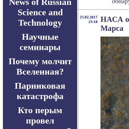
News of Russian
обнару
Science and
25.02.2017
НАСА о
Technology
23:18
Марса
Научные
семинары
Почему молчит
Вселенная?
Парниковая
катастрофа
Кто перым
провел