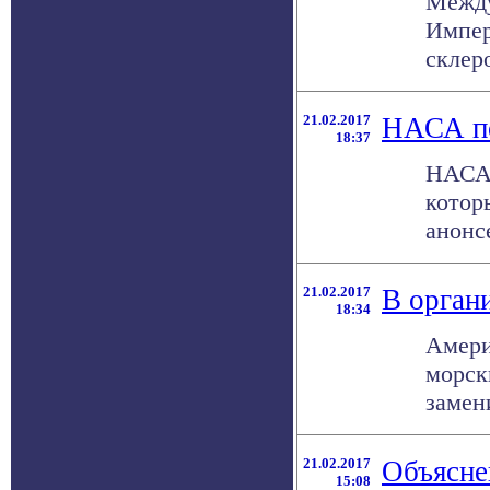
Между
Импер
склеро
21.02.2017
НАСА по
18:37
НАСА 
котор
анонсе
21.02.2017
В орган
18:34
Амери
морск
замени
21.02.2017
Объясне
15:08