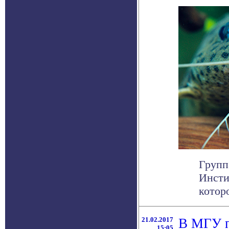
Групп
Инсти
котор
21.02.2017
В МГУ п
15:05