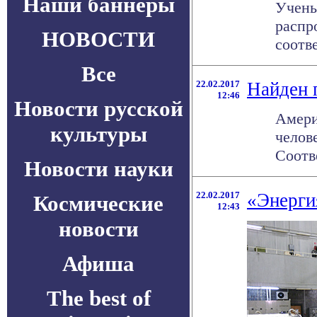
Наши баннеры
Учены
распр
НОВОСТИ
соотв
Все
22.02.2017
Найден 
12:46
Новости русской
Амери
культуры
челов
Соотве
Новости науки
22.02.2017
«Энерги
Космические
12:43
новости
Афиша
The best of