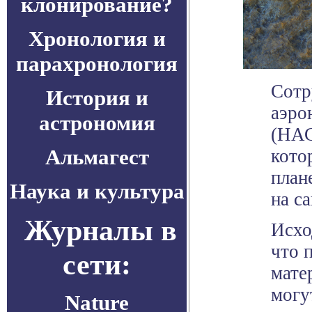
клонирование?
Хронология и
парахронология
Сотр
История и
аэро
астрономия
(НАС
Альмагест
кото
план
Наука и культура
на с
Журналы в
Исхо
что 
сети:
мате
могу
Nature