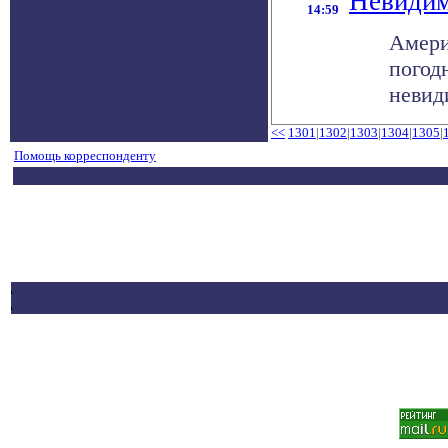
Невидим
14:59
Амери
погод
невид
<<
1301
|
1302
|
1303
|
1304
|
1305
|
Помощь корреспонденту