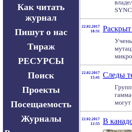
владе
Как читать
SYNC 
журнал
22.02.2017
Раскрыт
Пишут о нас
18:31
Учены
Тираж
мутац
микро
РЕСУРСЫ
Поиск
22.02.2017
Следы т
15:41
Групп
Проекты
гамма
могут 
Посещаемость
Журналы
22.02.2017
В канад
12:55