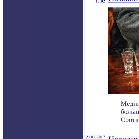
15:02
Медик
больш
Соотве
21.02.2017