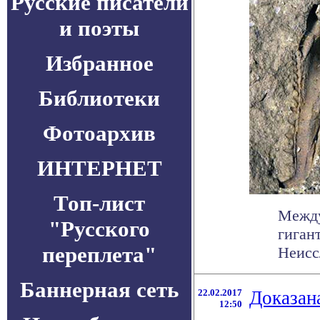
Русские писатели
и поэты
Избранное
Библиотеки
Фотоархив
ИНТЕРНЕТ
Топ-лист
Между
"Русского
гиган
переплета"
Неисс
Баннерная сеть
22.02.2017
Доказан
12:50