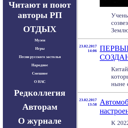
Читают и поют
авторы РП
Учены
созве
ОТДЫХ
Землю
Музеи
23.02.2017
ПЕРВЫ
Игры
14:06
СОЗДАН
Песни русского застолья
Народное
Китай
Смешное
котор
О НАС
ныне 
Редколлегия
23.02.2017
Автомоб
Авторам
13:58
настрое
О журнале
К 202