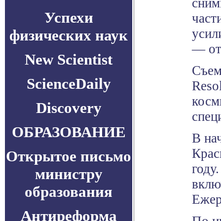
сним
Успехи
част
усил
физических наук
— от
New Scientist
Съем
ScienceDaily
Reso
косм
Discovery
спец
ОБРАЗОВАНИЕ
В на
Крас
Открытое письмо
году
министру
вклю
образования
Ежер
Антиреформа