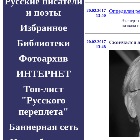
Русские писатели
и поэты
20.02.2017
Определен р
13:50
Эксперт 
Избранное
назвала о
Библиотеки
20.02.2017
Скончался 
13:48
Фотоархив
ИНТЕРНЕТ
Топ-лист
"Русского
переплета"
Баннерная сеть