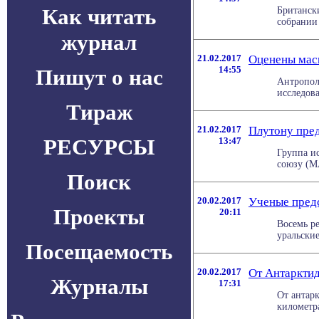
Как читать
Британск
собрании
журнал
21.02.2017
Оценены мас
14:55
Пишут о нас
Антропол
исследова
Тираж
21.02.2017
Плутону пред
РЕСУРСЫ
13:47
Группа и
союзу (МА
Поиск
20.02.2017
Ученые предс
Проекты
20:11
Восемь ре
уральски
Посещаемость
20.02.2017
От Антарктид
Журналы
17:31
От антар
километр