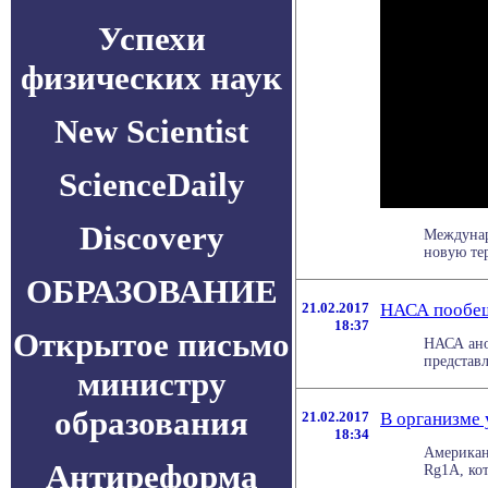
Успехи
физических наук
New Scientist
ScienceDaily
Discovery
Междунар
новую тер
ОБРАЗОВАНИЕ
21.02.2017
НАСА пообещ
18:37
Открытое письмо
НАСА ано
представл
министру
образования
21.02.2017
В организме 
18:34
Американ
Антиреформа
Rg1A, кот