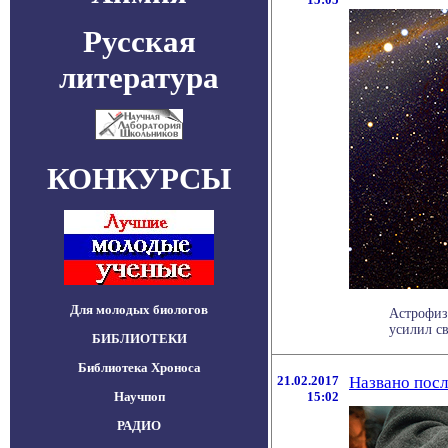
Русская
литература
КОНКУРСЫ
Для молодых биологов
Астрофиз
усилил св
БИБЛИОТЕКИ
Библиотека Хроноса
21.02.2017
Названо посл
Научпоп
15:02
РАДИО