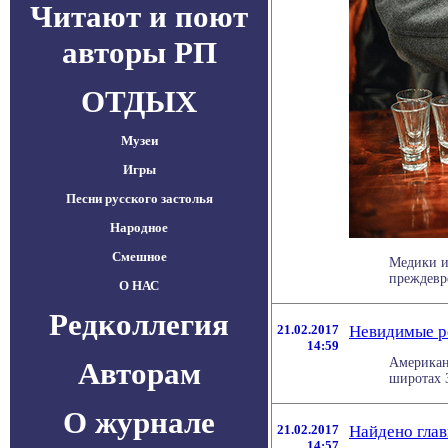
Читают и поют
авторы РП
ОТДЫХ
Музеи
Игры
Песни русского застолья
Народное
Смешное
Медики и
преждевр
О НАС
Редколлегия
21.02.2017
Невидимые р
14:59
Американ
Авторам
широтах 
О журнале
21.02.2017
Найдено гла
14:57