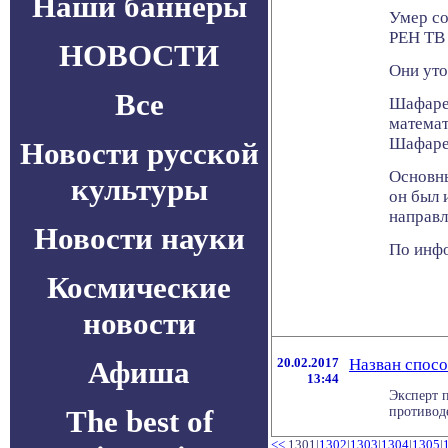
Наши баннеры
Умер со
РЕН ТВ 
НОВОСТИ
Они уто
Все
Шафарев
математ
Шафарев
Новости русской
Основны
культуры
он был 
направл
Новости науки
По инфо
Космические
новости
Афиша
20.02.2017
Назван спос
13:44
Эксперт 
The best of
противод
<<
1301|
1302
|
1303
|
1304
|
1305
|