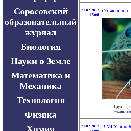
Соросовский
21.02.2017
Объяснено п
15:08
образовательный
журнал
Биология
Науки о Земле
Математика и
Механика
Технология
Группа р
механизм,
Физика
Химия
21.02.2017
В МГУ понаб
15:05