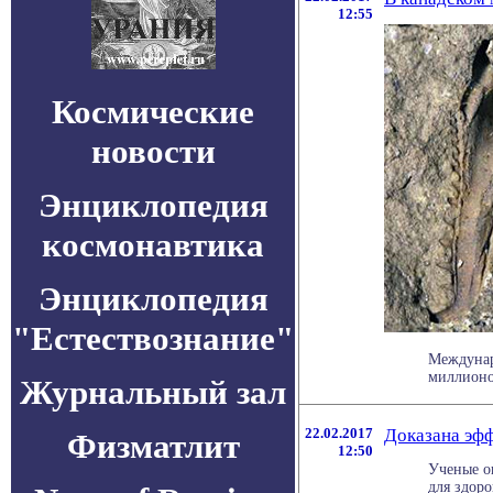
12:55
Космические
новости
Энциклопедия
космонавтика
Энциклопедия
"Естествознание"
Междунар
миллионов
Журнальный зал
22.02.2017
Доказана эфф
Физматлит
12:50
Ученые о
для здоро