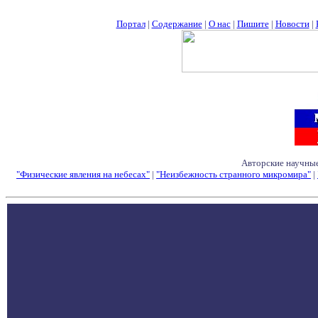
Портал
|
Содержание
|
О нас
|
Пишите
|
Новости
|
Авторские научные
"Физические явления на небесах"
|
"Неизбежность странного микромира"
|
Семинары - Конфе