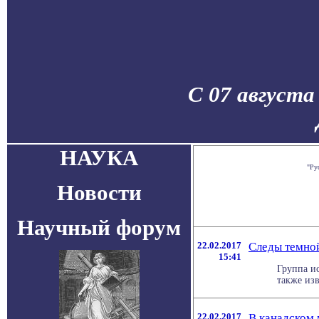
С 07 августа
НАУКА
"Ру
Новости
Научный форум
22.02.2017
Следы темно
15:41
Группа и
также изв
22.02.2017
В канадском 