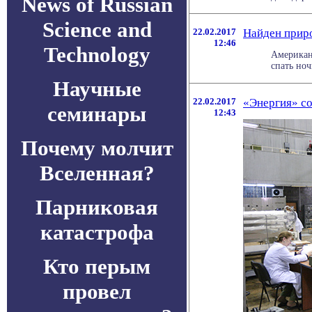
News of Russian
Science and
22.02.2017
Найден прир
12:46
Technology
Американ
спать ноч
Научные
22.02.2017
«Энергия» с
семинары
12:43
Почему молчит
Вселенная?
Парниковая
катастрофа
Кто перым
провел