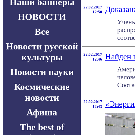
Наши баннеры
22.02.2017
Доказан
12:50
НОВОСТИ
Учены
распр
Все
соотв
Новости русской
культуры
22.02.2017
Найден 
12:46
Амери
Новости науки
челов
Соотве
Космические
новости
22.02.2017
«Энерги
12:43
Афиша
The best of