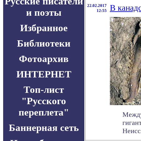
Русские писатели
22.02.2017
В канад
и поэты
12:55
Избранное
Библиотеки
Фотоархив
ИНТЕРНЕТ
Топ-лист
"Русского
переплета"
Между
гиган
Баннерная сеть
Неисс