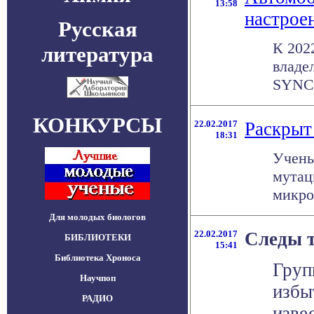
13:58
настрое
Русская
К 202
литература
владе
SYNC 
КОНКУРСЫ
22.02.2017
Раскрыт
18:31
Учены
мутац
микро
Для молодых биологов
22.02.2017
Следы 
БИБЛИОТЕКИ
15:41
Библиотека Хроноса
Груп
Научпоп
избы
РАДИО
изве