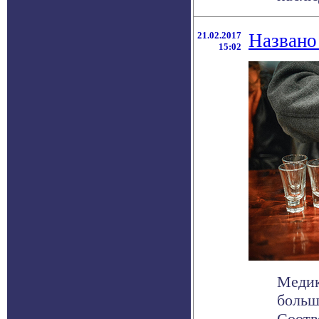
21.02.2017
Названо
15:02
Медик
больш
Соотве