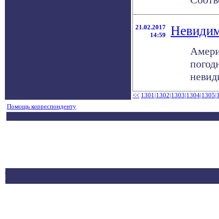
21.02.2017
Невидим
14:59
Амери
погод
невид
<<
1301
|
1302
|
1303
|
1304
|
1305
|
Помощь корреспонденту