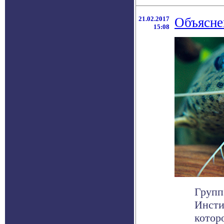
21.02.2017
Объясне
15:08
Групп
Инсти
котор