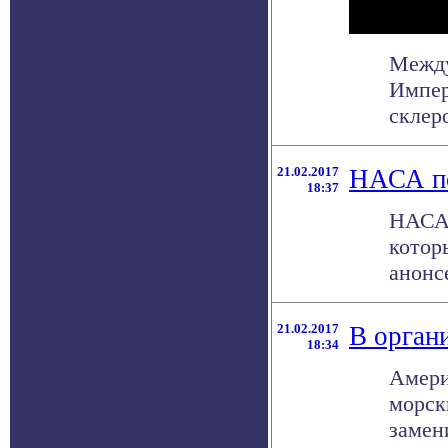
Между
Импер
склеро
21.02.2017
НАСА по
18:37
НАСА 
котор
анонсе
21.02.2017
В орган
18:34
Амери
морск
замени