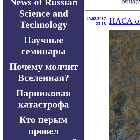
News of Russian
обнару
Science and
25.02.2017
НАСА оп
Technology
23:18
Научные
семинары
Почему молчит
Вселенная?
Парниковая
катастрофа
Кто перым
провел