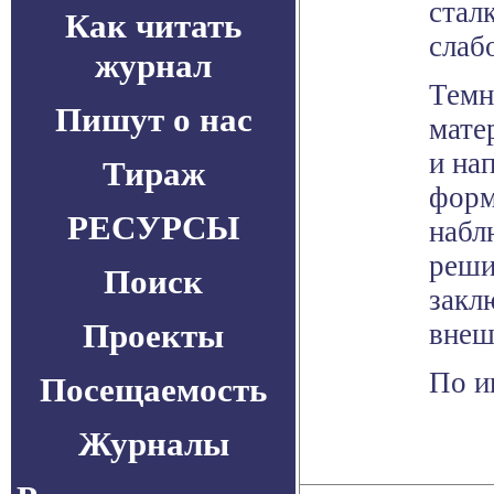
стал
Как читать
слаб
журнал
Темн
Пишут о нас
мате
и на
Тираж
форм
РЕСУРСЫ
набл
реши
Поиск
закл
Проекты
внеш
По и
Посещаемость
Журналы