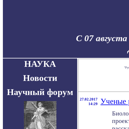
С 07 августа
НАУКА
"Ру
Новости
Научный форум
27.02.2017
Ученые 
14:29
Биоло
проек
расск