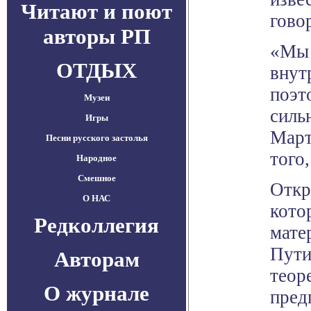
Читают и поют
говор
авторы РП
«Мы 
ОТДЫХ
внут
поэт
Музеи
силь
Игры
Март
Песни русского застолья
того
Народное
Смешное
Откр
О НАС
кото
Редколлегия
мате
Пути
Авторам
теор
О журнале
пред