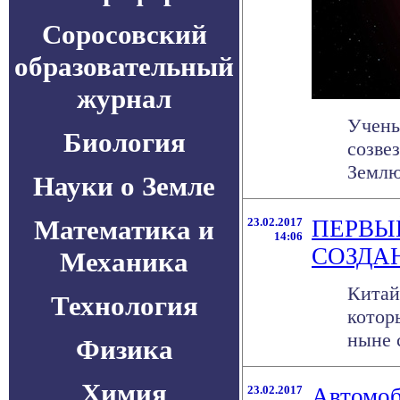
Соросовский
образовательный
журнал
Учены
Биология
созве
Землю
Науки о Земле
Математика и
23.02.2017
ПЕРВЫ
14:06
СОЗДАН
Механика
Китай
Технология
котор
ныне 
Физика
Химия
23.02.2017
Автомоб