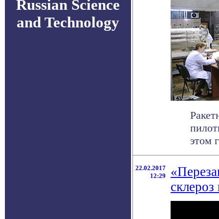
Russian Science
and Technology
Ракет
пилот
этом г
22.02.2017
«Переза
12:29
склероз 