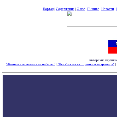
Портал
|
Содержание
|
О нас
|
Пишите
|
Новости
|
Авторские научные
"Физические явления на небесах"
|
"Неизбежность странного микромира"
|
Семинары - Конфе