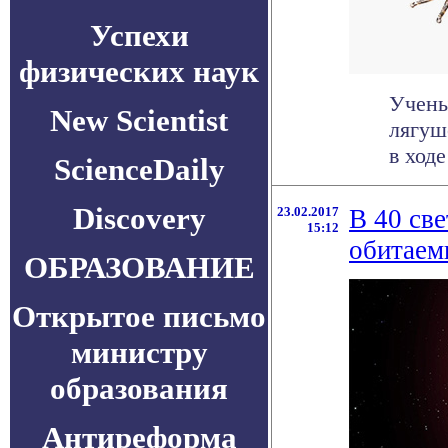
Успехи
физических наук
Учены
New Scientist
лягуш
в ходе
ScienceDaily
Discovery
23.02.2017
В 40 св
15:12
обитаем
ОБРАЗОВАНИЕ
Открытое письмо
министру
образования
Антиреформа