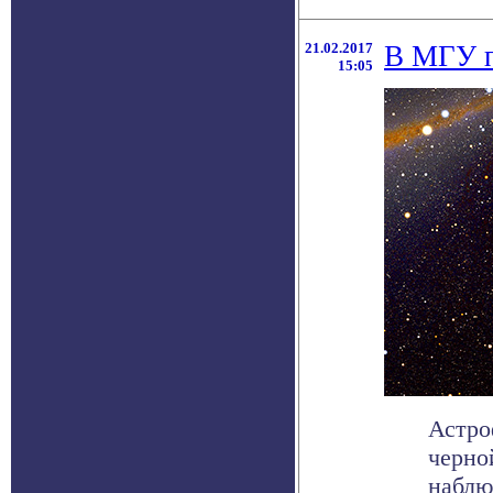
21.02.2017
В МГУ п
15:05
Астро
черно
наблю