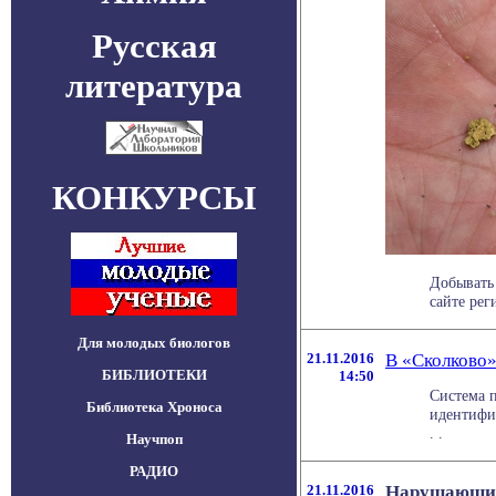
Русская
литература
КОНКУРСЫ
Добывать 
сайте рег
Для молодых биологов
21.11.2016
В «Сколково»
БИБЛИОТЕКИ
14:50
Система 
Библиотека Хроноса
идентифик
. .
Научпоп
РАДИО
21.11.2016
Нарушающий