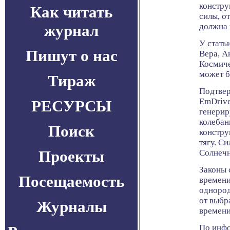
констру
Как читать
силы, о
журнал
должна 
У стать
Пишут о нас
Вера, А
Космиче
может б
Тираж
Подтвер
EmDrive
РЕСУРСЫ
генерир
колебан
Поиск
констру
тягу. С
Проекты
Солнечн
Законы 
Посещаемость
времени
однород
от выбр
Журналы
времени
По инфо