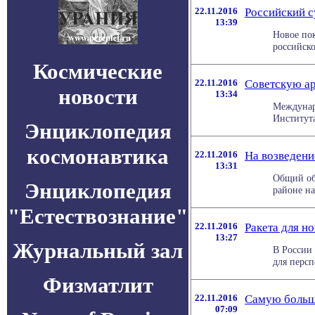
22.11.2016
Российский с
13:39
Новое по
российск
Космические
22.11.2016
Советскую ар
новости
13:34
Междунар
Института
Энциклопедия
космонавтика
22.11.2016
На возведени
13:31
Общий об
Энциклопедия
районе на
"Естествознание"
22.11.2016
Ракета для н
13:27
Журнальный зал
В России
для персп
Физматлит
22.11.2016
Самую больш
07:09