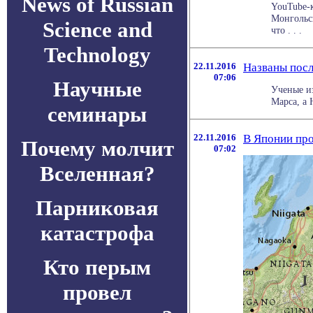
News of Russian
YouTube-к
Монгольск
Science and
что . . .
Technology
22.11.2016
Названы посл
07:06
Научные
Ученые и
Марса, а 
семинары
22.11.2016
В Японии про
Почему молчит
07:02
Вселенная?
Парниковая
катастрофа
Кто перым
провел