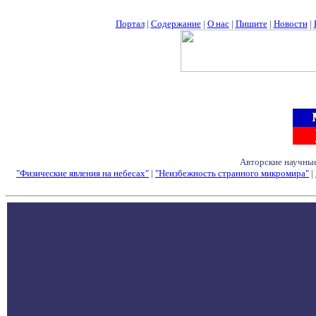
Портал
|
Содержание
|
О нас
|
Пишите
|
Новости
|
Авторские научные
"Физические явления на небесах"
|
"Неизбежность странного микромира"
|
Семинары - Конфе