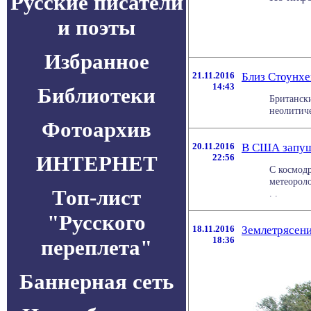
Русские писатели
и поэты
Избранное
21.11.2016
Близ Стоунх
14:43
Библиотеки
Британск
неолитиче
Фотоархив
20.11.2016
В США запущ
ИНТЕРНЕТ
22:56
С космодр
метеороло
Топ-лист
. .
"Русского
18.11.2016
Землетрясен
18:36
переплета"
Баннерная сеть