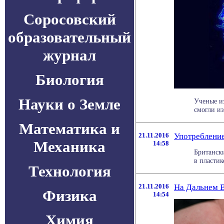
Соросовский
образовательный
журнал
Биология
Науки о Земле
Ученые и
смогли из
Математика и
21.11.2016
Употребление
Механика
14:58
Британск
в пластик
Технология
21.11.2016
На Дальнем В
Физика
14:54
Химия