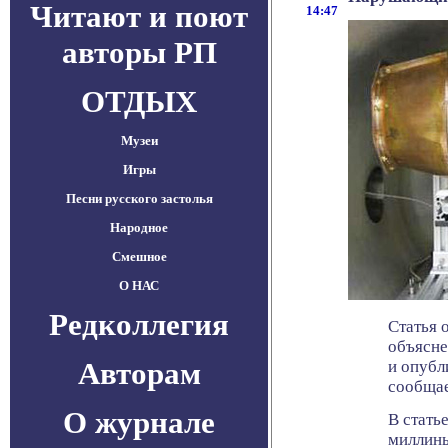
Читают и поют
14:47
авторы РП
ОТДЫХ
Музеи
Игры
Песни русского застолья
Народное
Смешное
О НАС
Редколлегия
Статья 
объясне
Авторам
и опубл
сообщае
О журнале
В стать
миллинь