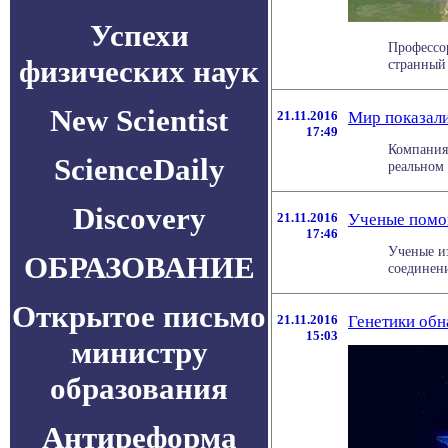
Успехи
Профессор
физических наук
странный 
New Scientist
21.11.2016
Мир показали
17:49
Компания
ScienceDaily
реальном 
Discovery
21.11.2016
Ученые помог
17:46
Ученые и
ОБРАЗОВАНИЕ
соединени
Открытое письмо
21.11.2016
Генетики об
15:03
министру
образования
Антиреформа