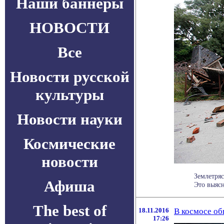
Наши баннеры
НОВОСТИ
Все
Новости русской
культуры
Новости науки
Космические
новости
Землетря
Афиша
Это выясн
The best of
18.11.2016
В космосе о
17:26