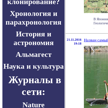
клонирование?
Хронология и
В Японии 
парахронология
Геологич
.
История и
21.11.2016
Назван самый
астрономия
19:18
Альмагест
Наука и культура
Журналы в
сети:
Nature