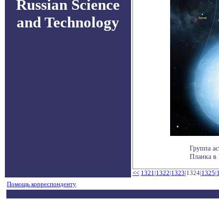
Russian Science
and Technology
Группа ас
Планка в 
<<
1321
|
1322
|
1323
|1324|
1325
|
Помощь корреспонденту