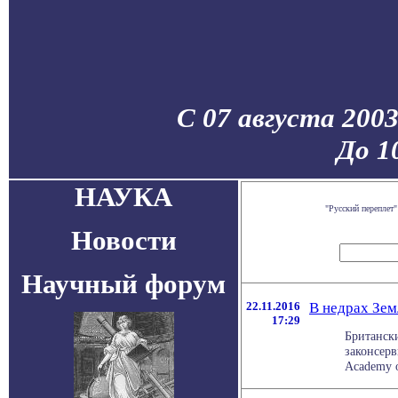
С 07 августа 200
До 1
НАУКА
"Русский переплет
Новости
Научный форум
22.11.2016
В недрах Зем
17:29
Британск
законсерв
Academy of