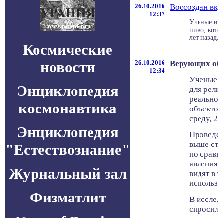
26.10.2016
Воссоздан вк
12:37
Ученые и
пиво, ко
лет назад
Космические
новости
26.10.2016
Верующих о
12:34
Ученые 
Энциклопедия
для рел
реально
космонавтика
объекто
среду, 
Энциклопедия
Проведе
выше ст
"Естествознание"
по срав
явления
Журнальный зал
видят в
использ
Физматлит
В иссле
спросил