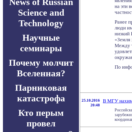
News of Russian
явления
на эти 
Science and
частнос
Technology
Ранее п
люди им
низкий 
Научные
«Земля 
Между т
семинары
удовлет
окружа
Почему молчит
По инфо
Вселенная?
Парниковая
катастрофа
25.10.2016
В МГУ нахим
20:48
Кто перым
Российск
зарубежн
координа
провел