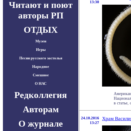
Читают и поют
13:30
авторы РП
ОТДЫХ
Музеи
Игры
Песни русского застолья
Народное
Смешное
О НАС
Редколлегия
Американ
Национал
в статье,
Авторам
24.10.2016
Храм Василия
О журнале
13:27