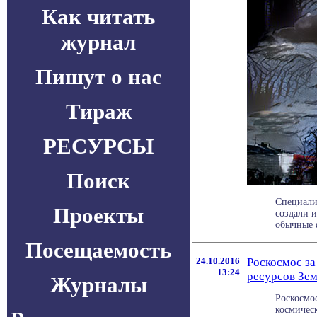
Как читать
журнал
Пишут о нас
Тираж
РЕСУРСЫ
Поиск
Специали
Проекты
создали 
обычные ф
Посещаемость
24.10.2016
Роскосмос за
13:24
ресурсов Зе
Журналы
Роскосмо
космичес