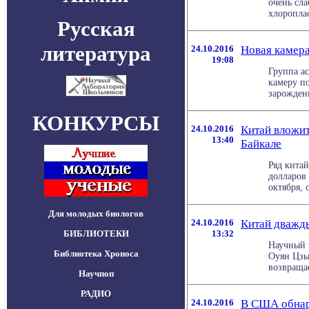
очень сл
хлоропласт
Русская
литература
24.10.2016
Новая камера
19:08
Группа а
камеру п
зарождени
КОНКУРСЫ
24.10.2016
Китай вложит
13:40
Байкале
Ряд кита
долларов 
октября, 
Для молодых биологов
24.10.2016
Китай дважды
БИБЛИОТЕКИ
13:32
Научный 
Библиотека Хроноса
Оуян Цзы
возвращае
Научпоп
РАДИО
24.10.2016
В США обнар