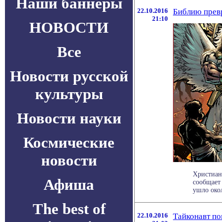
Наши баннеры
22.10.2016
Библию превр
21:10
НОВОСТИ
Все
Новости русской
культуры
Новости науки
Космические
новости
Христиан
Афиша
сообщает 
ушло окол
The best of
22.10.2016
Тайконавт по