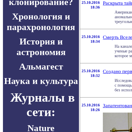
клонирование?
25.10.2016
Раскрыта тай
18:36
Американ
Хронология и
аномальн
треугольн
парахронология
25.10.2016
Смерть Вселе
История и
18:34
На канале
астрономия
ученые р
которое м
Альмагест
25.10.2016
Создано перв
18:32
Наука и культура
Исследова
с помощь
без испол
Журналы в
25.10.2016
Запатентова
сети:
18:26
Nature