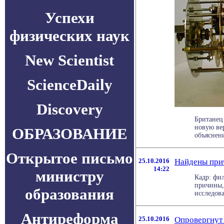
Успехи
физических наук
New Scientist
ScienceDaily
Discovery
Британец
новую вер
ОБРАЗОВАНИЕ
объяснени
Открытое письмо
25.10.2016
Найдены при
14:22
министру
Кадр: фи
причины,
образования
исследован
Антиреформа
25.10.2016
Опровергнут 