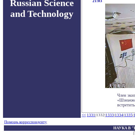
Russian Science
21:03
and Technology
Член эки
«Шэньчжо
встретить
<<
1331
|1332|
1333
|
1334
|
1335
|
Помощь корреспонденту
НАУКА В 