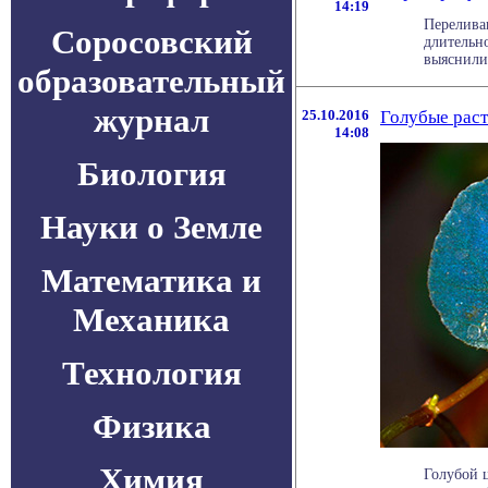
14:19
Переливан
Соросовский
длительн
выяснили 
образовательный
журнал
25.10.2016
Голубые раст
14:08
Биология
Науки о Земле
Математика и
Механика
Технология
Физика
Химия
Голубой 