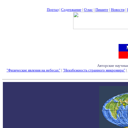
Портал
|
Содержание
|
О нас
|
Пишите
|
Новости
|
Авторские научные
"Физические явления на небесах"
|
"Неизбежность странного микромира"
|
Семинары - Конфе