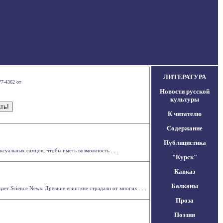
ЛИТЕРАТУРА
77-4362 от
Новости русской
культуры
К читателю
Содержание
Публицистика
суальных самцов, чтобы иметь возможность . . .
"Курск"
Кавказ
Балканы
т Science News. Древние египтяне страдали от многих . . .
Проза
Поэзия