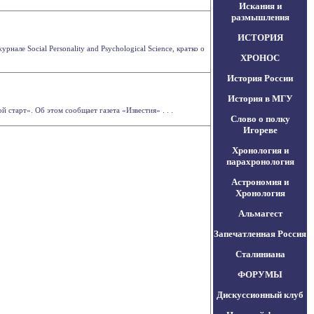
Искания и
размышления
ИСТОРИЯ
але Social Personality and Psychological Science, кратко о
ХРОНОС
История России
История в МГУ
старт». Об этом сообщает газета «Известия» . . .
Слово о полку
Игореве
Хронология и
парахронология
Астрономия и
Хронология
Альмагест
Запечатленная Россия
Сталиниана
ФОРУМЫ
Дискуссионный клуб