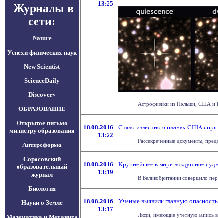
13:25
Журналы в
сети:
Nature
Успехи физических наук
New Scientist
ScienceDaily
Discovery
Астрофизики из Польши, США и Ве
ОБРАЗОВАНИЕ
Открытое письмо
18.08.2016
Стало известно о планах США спря
министру образования
13:22
Рассекреченные документы, предс
Антиреформа
Соросовский
18.08.2016
Крупнейшее в мире воздушное судно
образовательный
13:19
журнал
В Великобритании совершило первы
Биология
18.08.2016
Ученые выявили главную опасность
Науки о Земле
13:17
Люди, имеющие учетную запись в 
Математика и Механика