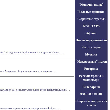
"Кошачий ящик"
"Золотые прииски"
"Сердитые стрелы"
КУЛЬТУРА
Афиша
Новые передвижники
Фотогалерея
. Исследование опубликовано в журнале Nature . . .
Музыка
"Неизвестные" музеи
Риторика
ак Америка собиралась размещать ядерные . . .
Русские храмы и
монастыри
Видеоархив
ander 10, передает Associated Press. Испытательный . . .
ФИЛОСОФИЯ
Современная русская
мысль
ытывать стресс и вести изолированный образ . . .