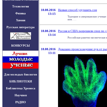
Технология
18.08.2016
Назван способ улучшить сон
Физика
13:15
Турецкие и американские ученые н
нем . . .
Химия
Русская литература
18.08.2016
Россия и США разрешили спор по 
13:14
Российская ракетно-космическая 
КОНКУРСЫ
18.08.2016
Доказано происхождение рук от ры
13:11
Для молодых биологов
БИБЛИОТЕКИ
Библиотека Хроноса
Научпоп
РАДИО