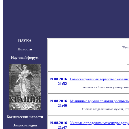
НАУКА
"Русс
Новости
Научный форум
19.08.2016
Гомосексуальные термиты оказалис
21:52
Биологи из Киотского университе
19.08.2016
Мышиные мумии помогли раскрыть 
21:49
Ученые создали новые мумии, что
Космические новости
19.08.2016
Ученые определили максимум допу
Энциклопедия
21:47