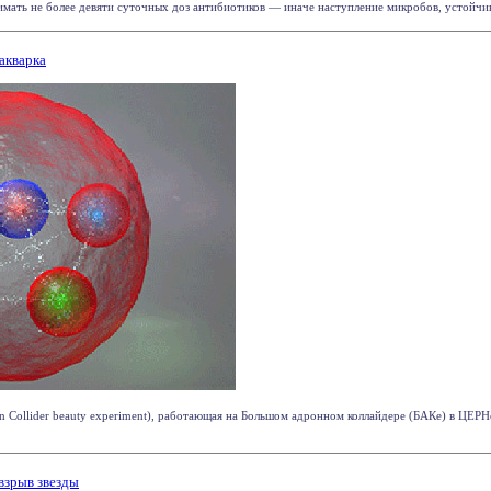
мать не более девяти суточных доз антибиотиков — иначе наступление микробов, устойчивых
акварка
 Collider beauty experiment), работающая на Большом адронном коллайдере (БАКе) в ЦЕРН
взрыв звезды