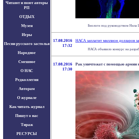
Читают и поют авторы
РП
ОТДЫХ
Музеи
Биологи под руководством Нила Ш
Игры
17.08.2016
НАСА заплатит миллион долларов за
Песни русского застолья
17:32
НАСА объявило конкурс на разраб
Народное
Смешное
17.08.2016
Рак уничтожат с помощью армии 
17:30
О НАС
Редколлегия
Авторам
О журнале
Как читать журнал
Пишут о нас
Тираж
РЕСУРСЫ