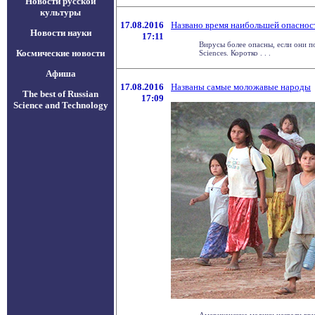
Новости русской
культуры
17.08.2016
Названо время наибольшей опаснос
Новости науки
17:11
Вирусы более опасны, если они п
Космические новости
Sciences. Коротко . . .
Афиша
17.08.2016
Названы самые моложавые народы
The best of Russian
17:09
Science and Technology