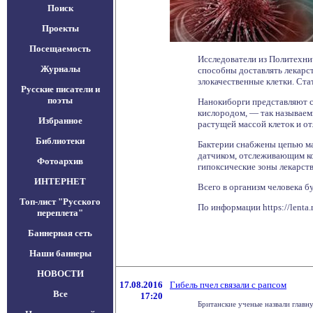
Поиск
Проекты
Посещаемость
Исследователи из Политехни
Журналы
способны доставлять лекарст
злокачественные клетки. Ста
Русские писатели и
поэты
Нанокиборги представляют с
кислородом, — так называемы
Избранное
растущей массой клеток и о
Библиотеки
Бактерии снабжены цепью ма
датчиком, отслеживающим ко
Фотоархив
гипоксические зоны лекарст
ИНТЕРНЕТ
Всего в организм человека б
Топ-лист "Русского
По информации https://lenta.
переплета"
Баннерная сеть
Наши баннеры
НОВОСТИ
17.08.2016
Гибель пчел связали с рапсом
Все
17:20
Британские ученые назвали главн