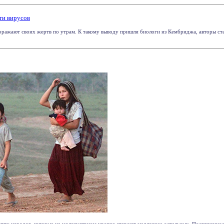
ти вирусов
оражают своих жертв по утрам. К такому выводу пришли биологи из Кембриджа, авторы стат