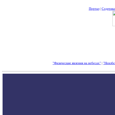
Портал
|
Содержа
"Физические явления на небесах"
|
"Неизбе