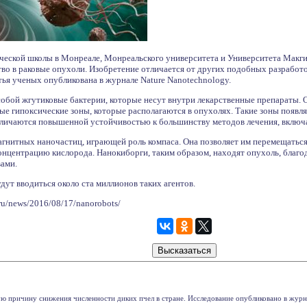
ческой школы в Монреале, Монреальского университета и Университета Макги
во в раковые опухоли. Изобретение отличается от других подобных разработо
тья ученых опубликована в журнале Nature Nanotechnology.
обой жгутиковые бактерии, которые несут внутри лекарственные препараты. 
е гипоксические зоны, которые располагаются в опухолях. Такие зоны появля
тличаются повышенной устойчивостью к большинству методов лечения, включ
гнитных наночастиц, играющей роль компаса. Она позволяет им перемещаться 
нцентрацию кислорода. Нанокиборги, таким образом, находят опухоль, благод
вами.
удут вводиться около ста миллионов таких агентов.
ru/news/2016/08/17/nanorobots/
ую причину снижения численности диких пчел в стране. Исследование опубликовано в журнал