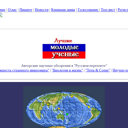
ние
|
О нас
|
Пишите
|
Новости
|
Книжная лавка
|
Голосование
|
Топ-лист
|
Регис
Авторские научные обозрения в "Русском переплете"
жность странного микромира"
|
"Биология и жизнь"
|
"Terra & Comp"
|
Научно-п
Семинары - Конференции - Симпозиумы - Конкурсы