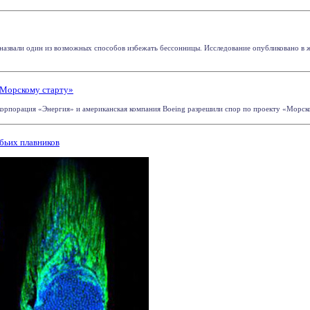
азвали один из возможных способов избежать бессонницы. Исследование опубликовано в журн
«Морскому старту»
корпорация «Энергия» и американская компания Boeing разрешили спор по проекту «Морской 
бьих плавников