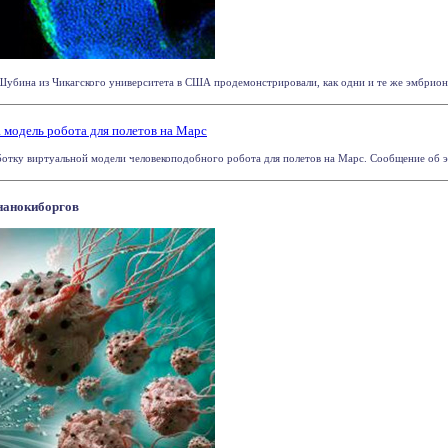
убина из Чикагского университета в США продемонстрировали, как одни и те же эмбриона
 модель робота для полетов на Марс
отку виртуальной модели человекоподобного робота для полетов на Марс. Сообщение об этом
нанокиборгов