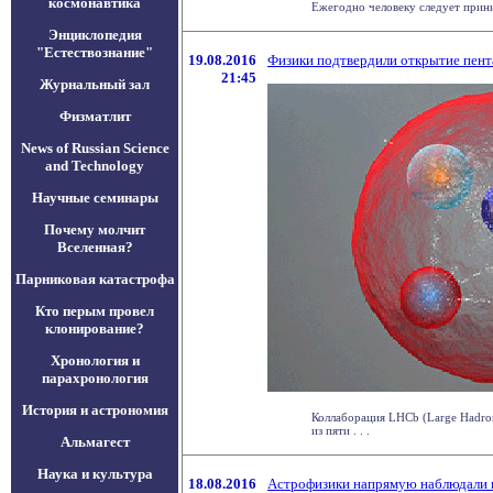
космонавтика
Ежегодно человеку следует прини
Энциклопедия
"Естествознание"
19.08.2016
Физики подтвердили открытие пент
21:45
Журнальный зал
Физматлит
News of Russian Science
and Technology
Научные семинары
Почему молчит
Вселенная?
Парниковая катастрофа
Кто перым провел
клонирование?
Хронология и
парахронология
История и астрономия
Коллаборация LHCb (Large Hadron
из пяти . . .
Альмагест
Наука и культура
18.08.2016
Астрофизики напрямую наблюдали 