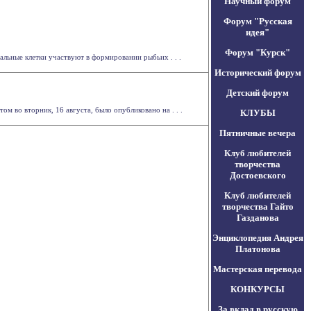
Научный форум
Форум "Русская
идея"
Форум "Курск"
льные клетки участвуют в формировании рыбьих . . .
Исторический форум
Детский форум
 во вторник, 16 августа, было опубликовано на . . .
КЛУБЫ
Пятничные вечера
Клуб любителей
творчества
Достоевского
Клуб любителей
творчества Гайто
Газданова
Энциклопедия Андрея
Платонова
Мастерская перевода
КОНКУРСЫ
За вклад в русскую