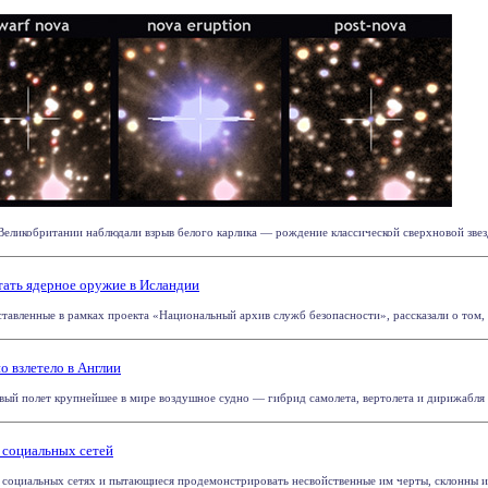
ликобритании наблюдали взрыв белого карлика — рождение классической сверхновой звезды
тать ядерное оружие в Исландии
тавленные в рамках проекта «Национальный архив служб безопасности», рассказали о том, к
 взлетело в Англии
й полет крупнейшее в мире воздушное судно — гибрид самолета, вертолета и дирижабля Airl
 социальных сетей
социальных сетях и пытающиеся продемонстрировать несвойственные им черты, склонны исп