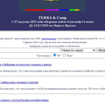
TERRA & Comp
С 07 августа 2003 года обозрение ведет Александр Семенов
До 10.07.2002 вел Кирилл Крылов
кий переплет" зарегистрирован как СМИ.
Свидетельство
о регистрации в Министерстве печати РФ: Эл. #
5 февраля 2001 года. При полном или частичном использовании
материалов ссылка на www.pereplet.ru обязательна.
Тип запроса:
"И"
"Или"
ь убийцами гетеросексуальных самцов
та обнаружили, что гомосексуальные пары японских термитов склонны к убийству гетеросек
тайны рака древних египтян
бы выяснить, что представляют собой мумифицированные раковые опухоли. Об этом сообщае
стимого употребления антибиотиков