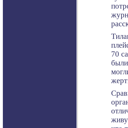
потр
журн
расс
Тила
плей
70 с
были
могл
жерт
Срав
орга
отли
живу