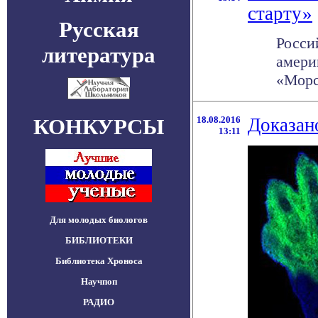
старту»
Русская
Росси
литература
амери
«Морс
КОНКУРСЫ
18.08.2016
Доказан
13:11
Для молодых биологов
БИБЛИОТЕКИ
Библиотека Хроноса
Научпоп
РАДИО