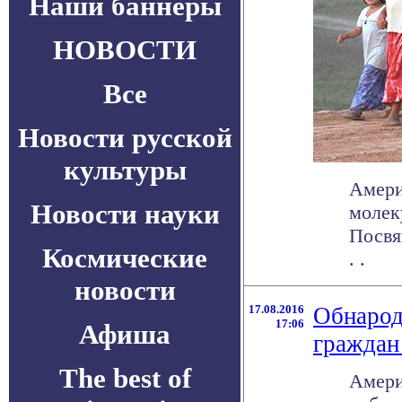
Наши баннеры
НОВОСТИ
Все
Новости русской
культуры
Амери
Новости науки
молек
Посвя
Космические
. .
новости
17.08.2016
Обнарод
17:06
Афиша
граждан
The best of
Амери