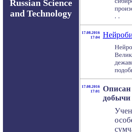
сибир
Russian Science
произ
and Technology
. .
17.08.2016
Нейроби
17:04
Нейро
Велик
дежав
подобн
17.08.2016
Описан 
17:01
добычи
Учен
особ
сумч