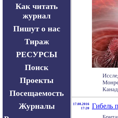
Как читать
журнал
Пишут о нас
Тираж
РЕСУРСЫ
Поиск
Иссле
Проекты
Монре
Канад
Посещаемость
Журналы
17.08.2016
Гибель п
17:20
Брита