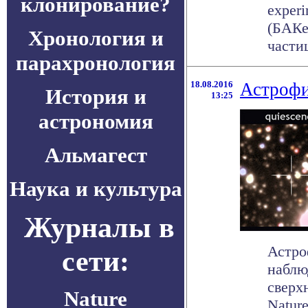
клонирование?
exper
(БАКе
Хронология и
частиц
парахронология
18.08.2016
Астрофи
История и
13:25
астрономия
Альмагест
Наука и культура
Журналы в
Астро
сети:
наблю
сверх
Nature
Nature 