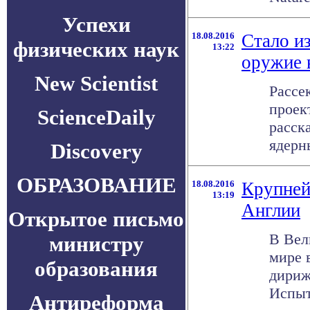
Успехи
18.08.2016
Стало и
физических наук
13:22
оружие 
New Scientist
Рассе
проек
ScienceDaily
расск
ядерны
Discovery
ОБРАЗОВАНИЕ
18.08.2016
Крупней
13:19
Англии
Открытое письмо
В Вел
министру
мире 
образования
дирижа
Испыт
Антиреформа