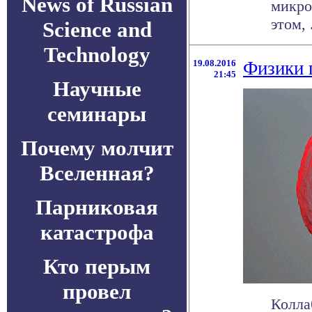
News of Russian
микро
этом, .
Science and
Technology
19.08.2016
Физики 
21:45
Научные
семинары
Почему молчит
Вселенная?
Парниковая
катастрофа
Кто перым
провел
Колла