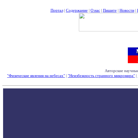
Портал
|
Содержание
|
О нас
|
Пишите
|
Новости
|
Авторские научные
"Физические явления на небесах"
|
"Неизбежность странного микромира"
|
Семинары - Конфе