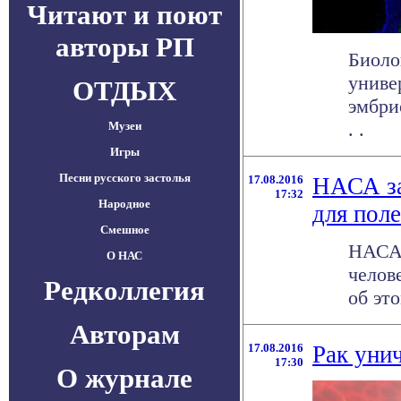
Читают и поют
авторы РП
Биоло
униве
ОТДЫХ
эмбри
. .
Музеи
Игры
Песни русского застолья
17.08.2016
НАСА за
17:32
Народное
для пол
Смешное
НАСА 
О НАС
челов
Редколлегия
об это
Авторам
17.08.2016
Рак уни
17:30
О журнале