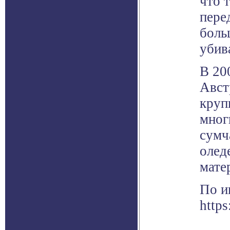
что 
пере
боль
убив
В 20
Авст
круп
мног
сумч
олед
мате
По и
https