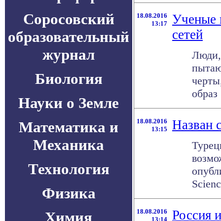
Соросовский
18.08.2016
Ученые 
13:17
сетей
образовательный
журнал
Люди,
пытаю
Биология
черты
образ .
Науки о Земле
18.08.2016
Назван 
Математика и
13:15
Механика
Турец
возмо
Технология
опубли
Scienc
Физика
18.08.2016
Россия 
Химия
13:14