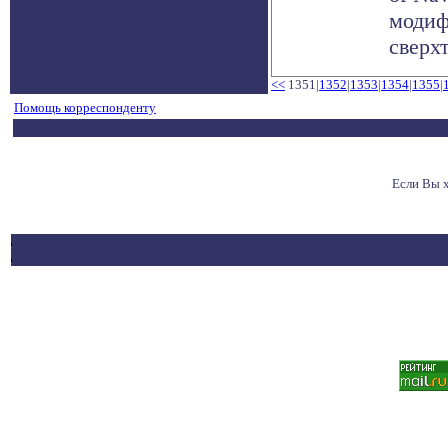
модиф
сверхт
<<
1351|
1352
|
1353
|
1354
|
1355
|
Помощь корреспонденту
Если Вы 