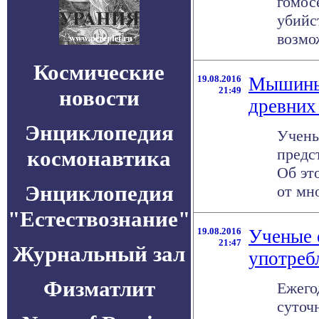
гомос
убийс
возмож
Космические
19.08.2016
Мышиные
21:49
новости
древних
Энциклопедия
Учены
предс
космонавтика
Об эт
Энциклопедия
от мно
"Естествознание"
19.08.2016
Ученые 
21:47
Журнальный зал
употреб
Физматлит
Ежего
суточ