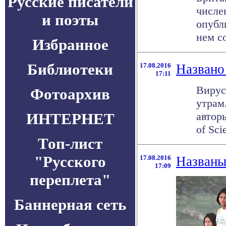
Русские писатели
числе
и поэты
опубл
нем со
Избранное
Библиотеки
17.08.2016
Названо
17:11
Вирус
Фотоархив
утрам
ИНТЕРНЕТ
авторы
of Sci
Топ-лист
"Русского
17.08.2016
Названы
17:09
переплета"
Баннерная сеть