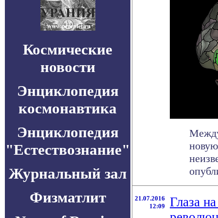
Космические
новости
Энциклопедия
космонавтика
Энциклопедия
Между
новую
"Естествознание"
неизв
Журнальный зал
опубли
Физматлит
21.07.2016
Глаза на
12:09
революц