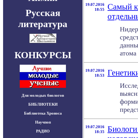
19.07.2016
Самый к
18:55
Русская
отдельн
литература
Нидер
средс
данны
атома 
КОНКУРСЫ
19.07.2016
Генетик
18:53
Иссле
выясн
Для молодых биологов
форми
БИБЛИОТЕКИ
предст
Библиотека Хроноса
Научпоп
19.07.2016
Биологи
РАДИО
18:35