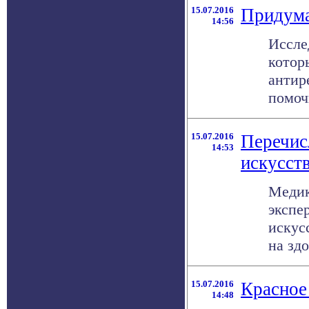
15.07.2016
Придума
14:56
Иссле
котор
антир
помочь
15.07.2016
Перечис
14:53
искусст
Медик
экспе
искус
на здо
15.07.2016
Красное
14:48