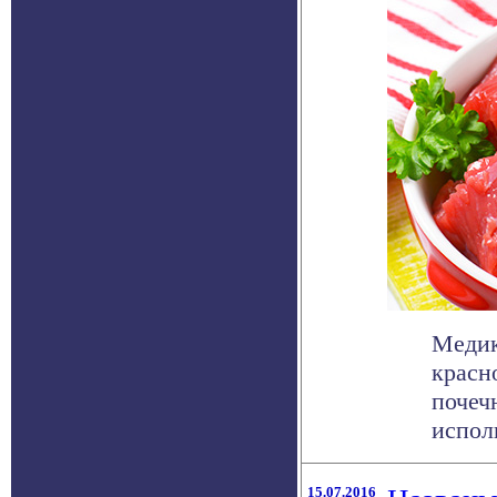
Медик
красн
почеч
испол
15.07.2016