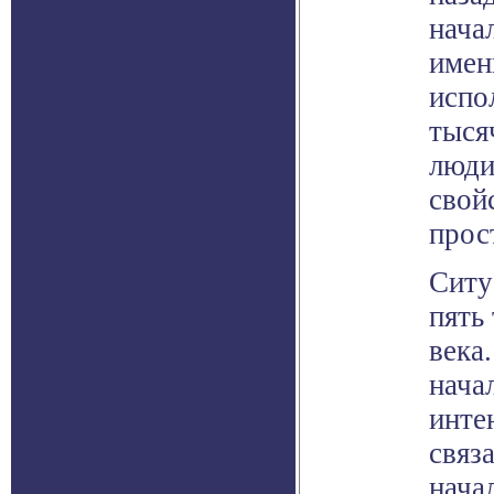
нача
имен
испо
тыся
люди
свой
прос
Ситу
пять
века
нача
инте
связ
нача