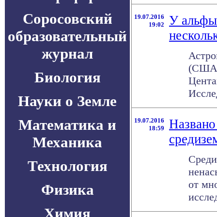
Соросовский
19.07.2016
У альфы
19:02
образовательный
несколь
журнал
Астро
(США)
Биология
Цента
Исслед
Науки о Земле
Математика и
19.07.2016
Названо
18:59
средизе
Механика
Среди
Технология
ненас
от мн
Физика
исслед
Химия