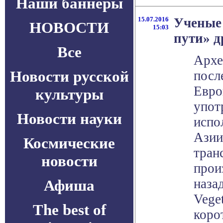
Наши баннеры
15.07.2016
Ученые
НОВОСТИ
15:03
пути» д
Все
Архе
Новости русской
посл
Евро
культуры
упот
Новости науки
испо
Азии
Космические
тран
новости
прои
наза
Афиша
Veget
The best of
коро