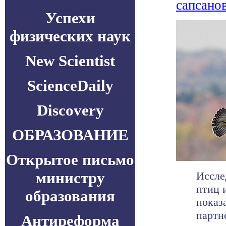
сапсано
Успехи
физических наук
New Scientist
ScienceDaily
Discovery
ОБРАЗОВАНИЕ
Открытое письмо
министру
Иссле
птиц 
образования
показ
партне
Антиреформа