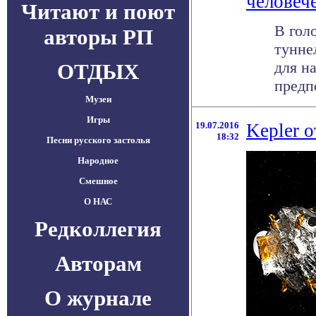
человеч
Читают и поют
В гол
авторы РП
тунне
для н
ОТДЫХ
предпо
Музеи
Игры
19.07.2016
Kepler 
18:32
Песни русского застолья
Народное
Смешное
О НАС
Редколлегия
Авторам
О журнале