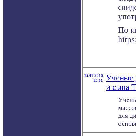
свид
упот
По и
https
15.07.2016
Ученые 
15:01
и сына 
Учены
массо
для ди
основ