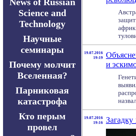
News of Russian
Science and
Австр
защит
Technology
африк
тулов
Научные
семинары
19.07.2016
Объясне
19:19
Почему молчит
и эским
Вселенная?
Генет
выяви
Парниковая
распр
катастрофа
назва
Кто перым
19.07.2016
Загадку 
19:16
провел