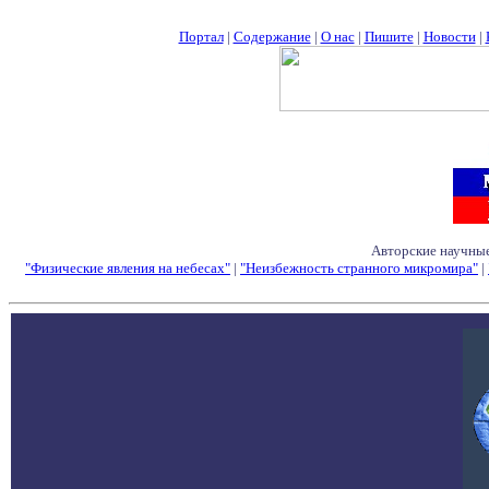
Портал
|
Содержание
|
О нас
|
Пишите
|
Новости
|
Авторские научные
"Физические явления на небесах"
|
"Неизбежность странного микромира"
|
Семинары - Конфе