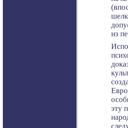
(впо
шелк
допу
из п
Испо
псих
дока
куль
созд
Евро
особ
эту 
наро
след