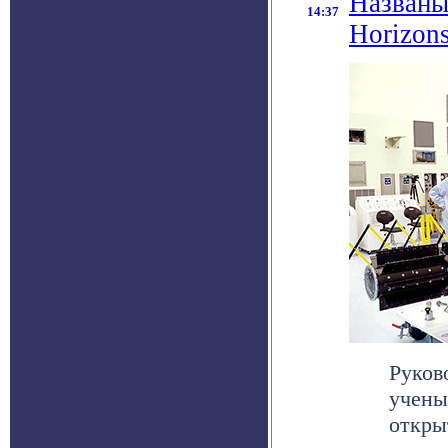
Названы
14:37
Horizon
Руков
учены
откры