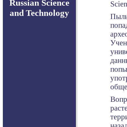
Russian Science
Scien
and Technology
Пыль
попа
архе
Учен
унив
данн
попы
упот
обще
Вопр
раст
терр
наза