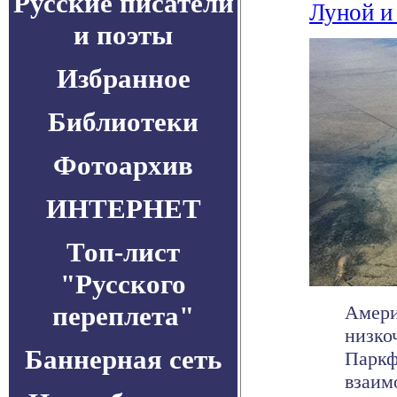
Русские писатели
Луной и
и поэты
Избранное
Библиотеки
Фотоархив
ИНТЕРНЕТ
Топ-лист
"Русского
переплета"
Амери
низко
Баннерная сеть
Паркф
взаим