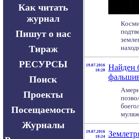
Как читать
журнал
Косми
подтв
Пишут о нас
земле
Тираж
находя
РЕСУРСЫ
19.07.2016
Найден 
18:28
фальшив
Поиск
Амери
Проекты
позво
боего
Посещаемость
муляжо
Журналы
19.07.2016
Землетр
18:24