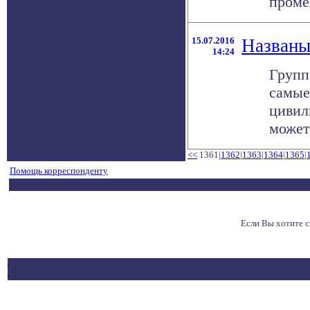
проме
15.07.2016
Названы
14:24
Групп
самые
цивил
может 
<<
1361|
1362
|
1363
|
1364
|
1365
|
Помощь корреспонденту
Если Вы хотите 