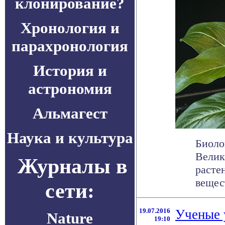
клонирование?
Хронология и
парахронология
История и
астрономия
Альмагест
Наука и культура
Биоло
Велик
Журналы в
расте
вещес
сети:
19.07.2016
Ученые 
Nature
19:10