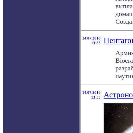
выпла
домаш
Создат
14.07.2016
Пентаго
13:55
Армия
Biocra
разра
паутин
14.07.2016
Астроно
13:53