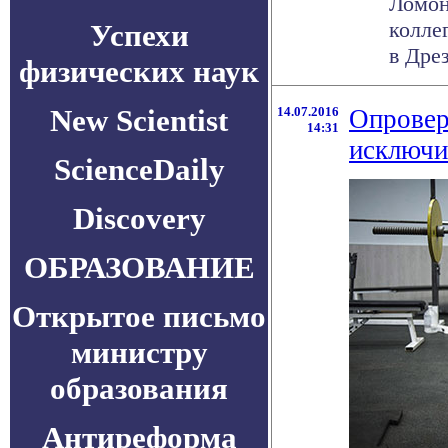
Ломон
колле
Успехи
в Дрез
физических наук
New Scientist
14.07.2016
Опровер
14:31
исключи
ScienceDaily
Discovery
ОБРАЗОВАНИЕ
Открытое письмо
министру
образования
Антиреформа