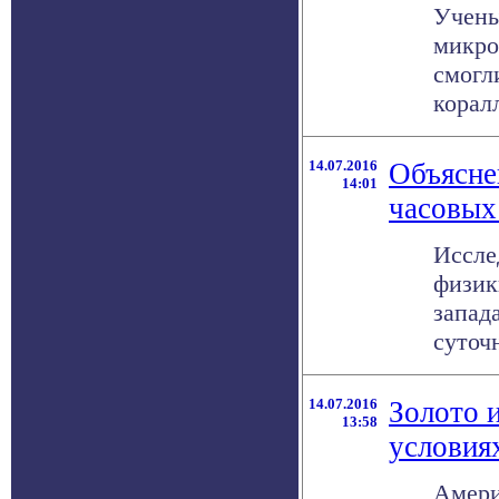
Учены
микро
смогл
коралл
14.07.2016
Объясне
14:01
часовых
Иссле
физик
запад
суточн
14.07.2016
Золото 
13:58
условия
Амери