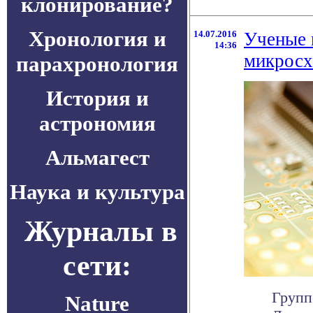
клонирование?
Хронология и
14.07.2016
Ученые 
14:36
микросх
парахронология
История и
астрономия
Альмагест
Наука и культура
Журналы в
сети:
Групп
Nature