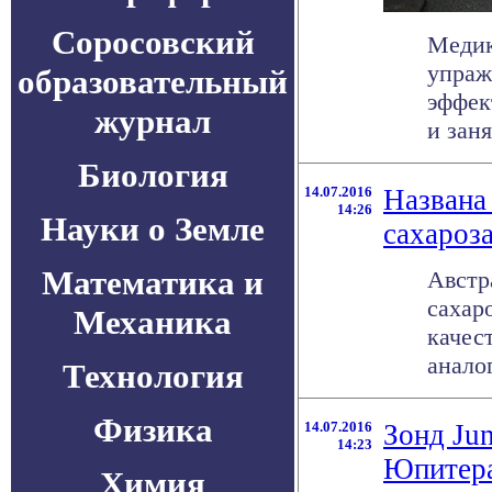
Соросовский
Медик
упраж
образовательный
эффек
журнал
и заня
Биология
14.07.2016
Названа
14:26
Науки о Земле
сахароз
Математика и
Австр
сахар
Механика
качес
аналог
Технология
Физика
14.07.2016
Зонд Ju
14:23
Юпитер
Химия