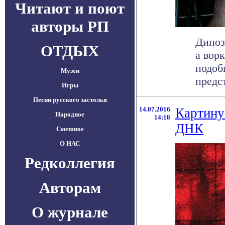
Читают и поют
авторы РП
Диноз
ОТДЫХ
а вор
подоб
Музеи
предст
Игры
Песни русского застолья
14.07.2016
Картину
Народное
14:18
ДНК
Смешное
О НАС
Редколлегия
Авторам
О журнале