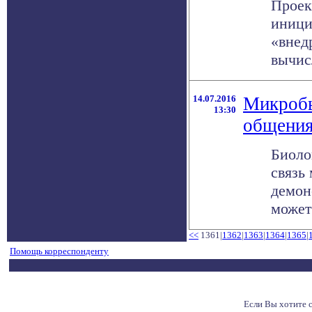
Проек
иници
«внед
вычис
14.07.2016
Микробы
13:30
общени
Биоло
связь
демон
может 
<<
1361|
1362
|
1363
|
1364
|
1365
|
Помощь корреспонденту
Если Вы хотите 