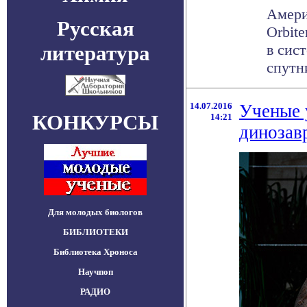
Амери
Русская
Orbit
литература
в сис
спутни
14.07.2016
Ученые 
КОНКУРСЫ
14:21
динозав
Для молодых биологов
БИБЛИОТЕКИ
Библиотека Хроноса
Научпоп
РАДИО