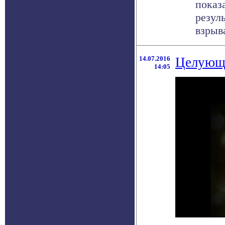
показ
резул
взрыва
14.07.2016
Целующи
14:05