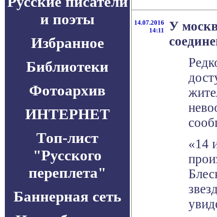
Русские писатели
и поэты
14.07.2016
У москв
14:11
соедин
Избранное
Редк
Библиотеки
дост
Фотоархив
жите
нево
ИНТЕРНЕТ
сооб
Топ-лист
«14 
"Русского
прои
переплета"
Блес
звез
Баннерная сеть
увид