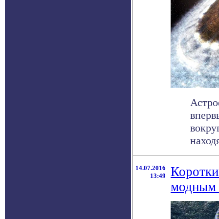
Астро
вперв
вокруг
находя
14.07.2016
Коротки
13:49
модным 