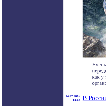
Учены
перед
как у
органо
14.07.2016
В Росси
13:43