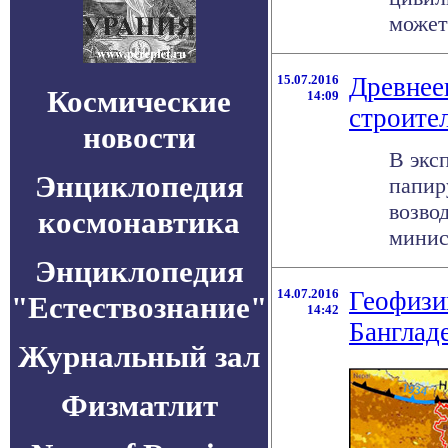
может 
15.07.2016
Древнее
Космические
14:09
строите
новости
В экс
Энциклопедия
папир
возво
космонавтика
минист
Энциклопедия
14.07.2016
Геофизи
"Естествознание"
14:42
Банглад
Журнальный зал
Физматлит