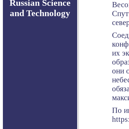
Russian Science
Весо
and Technology
Спут
севе
Соед
конф
их э
обра
они 
небе
обяз
макс
По и
http