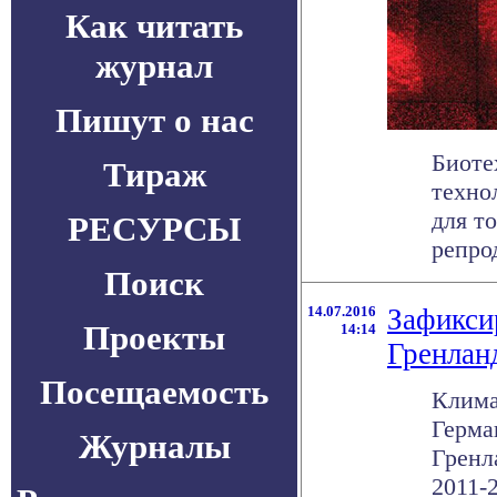
Как читать
журнал
Пишут о нас
Биоте
Тираж
техно
для т
РЕСУРСЫ
репро
Поиск
14.07.2016
Зафикси
Проекты
14:14
Гренлан
Посещаемость
Клима
Герма
Журналы
Гренл
2011-2