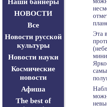
Наши баннеры
можн
несм
НОВОСТИ
отме
план
Все
Эта 
Новости русской
прот
культуры
(неб
мини
Новости науки
Ярко
Космические
самы
новости
полу
Афиша
Набл
можн
The best of
невы