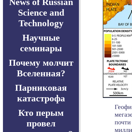
News of Russian
Science and
Technology
Научные
семинары
Почему молчит
Вселенная?
Парниковая
катастрофа
Геофи
Кто перым
мегаз
провел
почти
милли