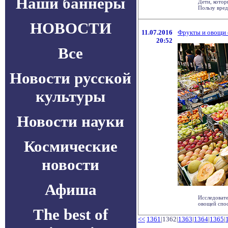
Наши баннеры
Дети, котор
Пользу вред
НОВОСТИ
11.07.2016
Фрукты и овощи 
20:52
Все
Новости русской
культуры
Новости науки
Космические
новости
Афиша
Исследовате
овощей спос
The best of
<<
1361
|1362|
1363
|
1364
|
1365
|