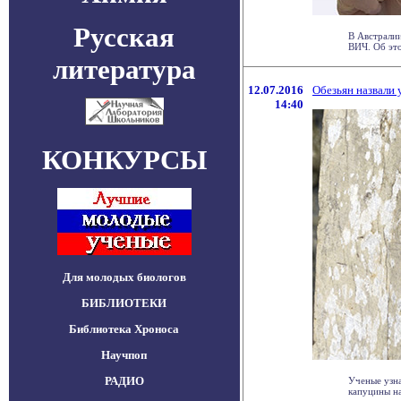
Русская
В Австралии
ВИЧ. Об это
литература
12.07.2016
Обезьян назвали
14:40
КОНКУРСЫ
Для молодых биологов
БИБЛИОТЕКИ
Библиотека Хроноса
Научпоп
РАДИО
Ученые узна
капуцины на