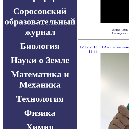
Соросовский
образовательный
журнал
Астрономы 
Солнца из и
Биология
12.07.2016
В Австралии зая
14:44
Науки о Земле
Математика и
Механика
Технология
Физика
Химия