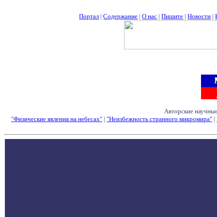
Портал
|
Содержание
|
О нас
|
Пишите
|
Новости
|
Авторские научные
"Физические явления на небесах"
|
"Неизбежность странного микромира"
|
Семинары - Конфе