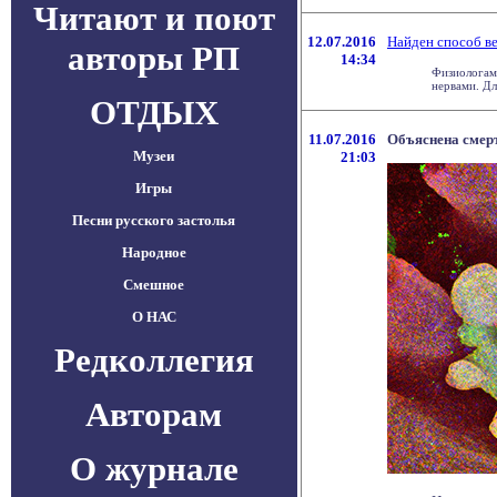
Читают и поют
12.07.2016
Найден способ в
авторы РП
14:34
Физиологам 
нервами. Дл
ОТДЫХ
11.07.2016
Объяснена смер
Музеи
21:03
Игры
Песни русского застолья
Народное
Смешное
О НАС
Редколлегия
Авторам
О журнале