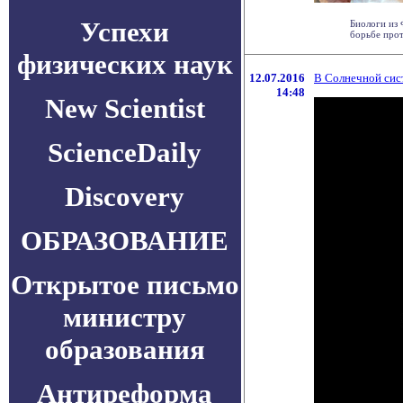
Успехи
Биологи из 
борьбе прот
физических наук
12.07.2016
В Солнечной сис
14:48
New Scientist
ScienceDaily
Discovery
ОБРАЗОВАНИЕ
Открытое письмо
министру
образования
Антиреформа