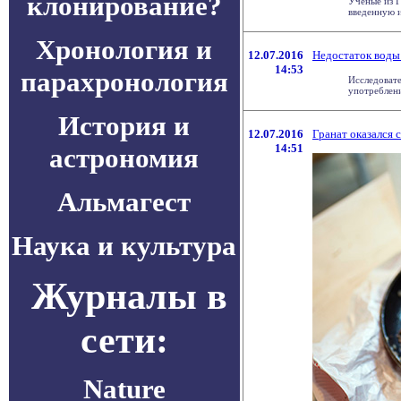
клонирование?
Ученые из 
введенную и
Хронология и
12.07.2016
Недостаток воды
14:53
парахронология
Исследовате
употреблени
История и
12.07.2016
Гранат оказался 
14:51
астрономия
Альмагест
Наука и культура
Журналы в
сети:
Nature