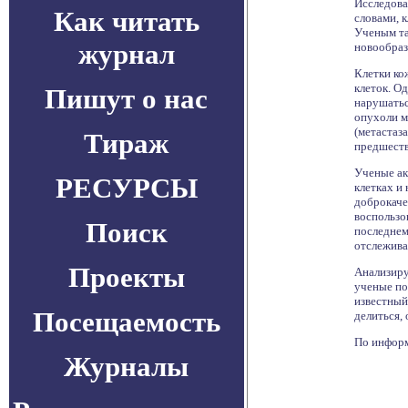
Исследова
Как читать
словами, 
Ученым та
журнал
новообраз
Клетки ко
клеток. О
Пишут о нас
нарушатьс
опухоли м
(метастаза
Тираж
предшеств
Ученые ак
РЕСУРСЫ
клетках и
доброкаче
воспользо
Поиск
последнем
отслежива
Проекты
Анализиру
ученые по
известный
Посещаемость
делиться,
По информа
Журналы