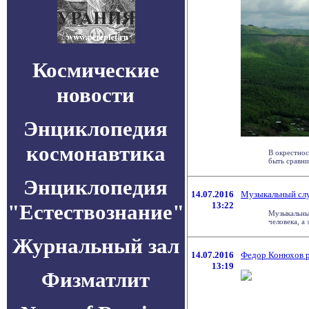
Космические
новости
Энциклопедия
космонавтика
В окрестнос
быть сравни
Энциклопедия
14.07.2016
Музыкальный слу
"Естествознание"
13:22
Музыкальный
человека, а 
Журнальный зал
14.07.2016
Федор Конюхов р
13:19
Физматлит