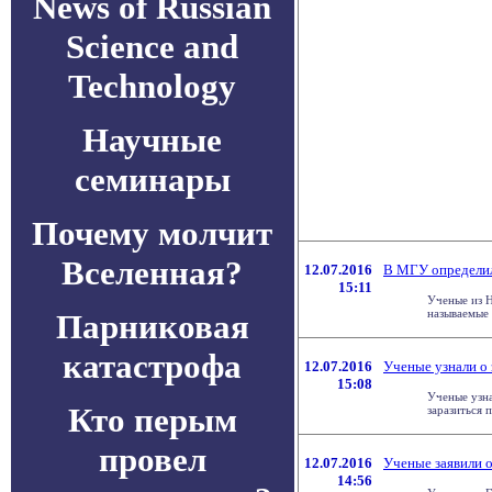
News of Russian
Science and
Technology
Научные
семинары
Почему молчит
Вселенная?
12.07.2016
В МГУ определил
15:11
Ученые из Н
называемые 
Парниковая
катастрофа
12.07.2016
Ученые узнали о
15:08
Ученые узн
Кто перым
заразиться 
провел
12.07.2016
Ученые заявили 
14:56