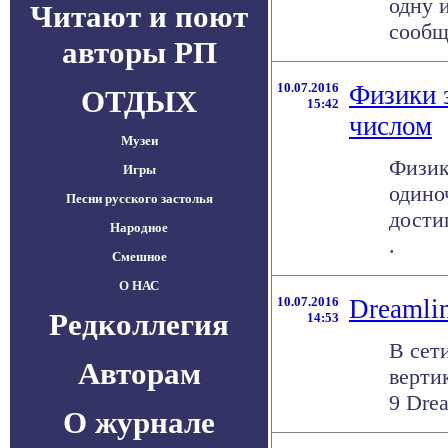
одну 
Читают и поют
сообща
авторы РП
10.07.2016
Физики 
ОТДЫХ
15:42
числом
Музеи
Физик
Игры
одино
Песни русского застолья
дости
Народное
.
Смешное
О НАС
10.07.2016
Dreamli
Редколлегия
14:53
В сет
Авторам
верти
9 Drea
О журнале