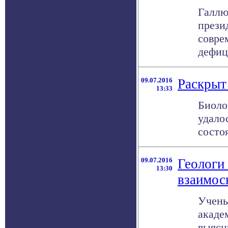
Галлю
прези
совре
дефици
09.07.2016
Раскрыт
13:33
Биоло
удало
состо
09.07.2016
Геологи
13:30
взаимос
Учены
акаде
выясн