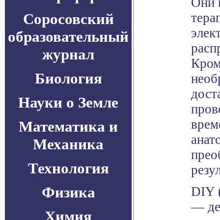
Они 
Соросовский
тера
элек
образовательный
расп
журнал
Кром
Биология
необ
дост
Науки о Земле
пров
врем
Математика и
анат
Механика
прео
Технология
резу
Физика
DIY (
— де
Химия