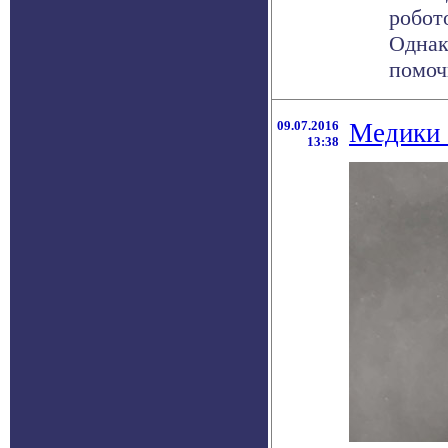
робот
Однак
помочь
09.07.2016
Медики 
13:38