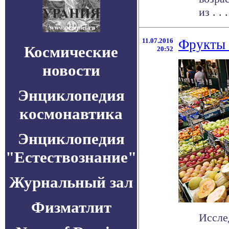
из . . .
11.07.2016
Фрукты 
Космические
20:52
новости
Энциклопедия
космонавтика
Энциклопедия
"Естествознание"
Журнальный зал
Физматлит
Иссле