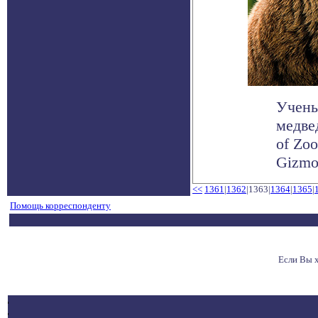
Учены
медве
of Zoo
Gizmod
<<
1361
|
1362
|1363|
1364
|
1365
|
Помощь корреспонденту
Если Вы 