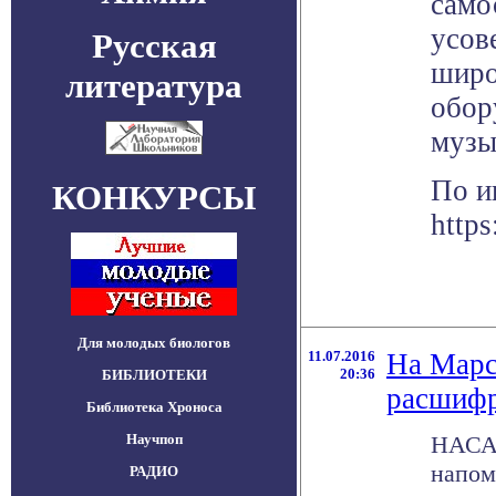
само
усов
Русская
широ
литература
обор
музы
По и
КОНКУРСЫ
https
Для молодых биологов
11.07.2016
На Марс
20:36
БИБЛИОТЕКИ
расшифр
Библиотека Хроноса
Научпоп
НАСА 
напом
РАДИО