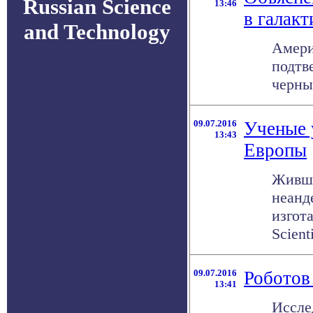
Russian Science
13:46
в галак
and Technology
Амери
подтв
черны
09.07.2016
Ученые 
13:43
Европы
Живши
неанд
изгот
Scienti
09.07.2016
Роботов
13:41
Иссле