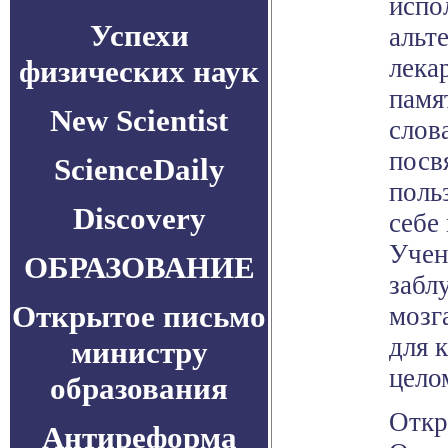
испо
Успехи
альт
лека
физических наук
памя
New Scientist
слов
посв
ScienceDaily
поль
Discovery
себе
Учен
ОБРАЗОВАНИЕ
забл
Открытое письмо
мозг
для 
министру
цело
образования
Откр
Антиреформа