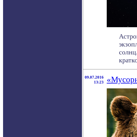
Астро
экзоп
солнц
кратко
09.07.2016
«Мусорн
13:23