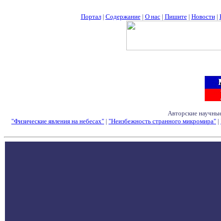
Портал
|
Содержание
|
О нас
|
Пишите
|
Новости
|
Авторские научные
"Физические явления на небесах"
|
"Неизбежность странного микромира"
|
Семинары - Конфе