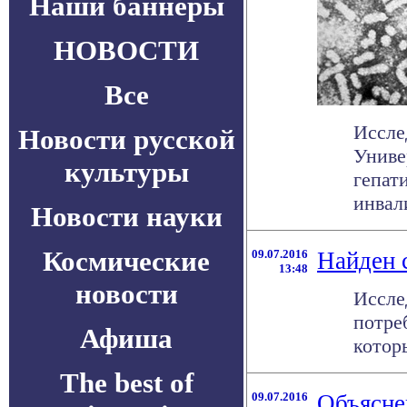
Наши баннеры
НОВОСТИ
Все
Иссле
Новости русской
Униве
культуры
гепат
инвали
Новости науки
Космические
09.07.2016
Найден 
13:48
новости
Иссле
потре
Афиша
которы
The best of
09.07.2016
Объясне