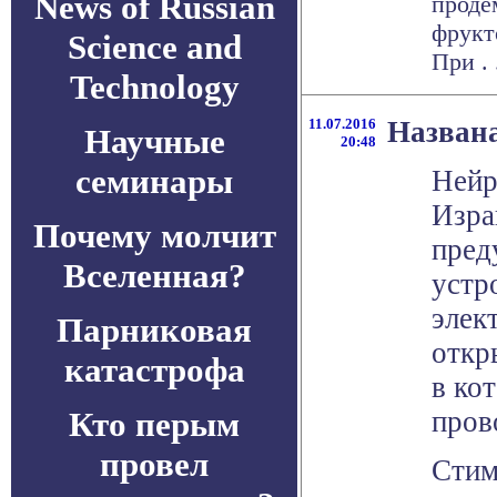
News of Russian
проде
фрукт
Science and
При . .
Technology
11.07.2016
Названа
Научные
20:48
семинары
Нейр
Изра
Почему молчит
пред
Вселенная?
устр
элек
Парниковая
откр
катастрофа
в ко
Кто перым
пров
провел
Стим