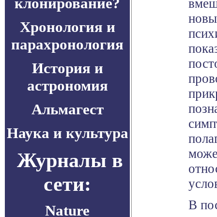
клонирование?
вмеш
новы
Хронология и
псих
парахронология
пока
пост
История и
пров
астрономия
прик
Альмагест
позн
симп
Наука и культура
пола
може
Журналы в
отно
сети:
усло
В по
Nature