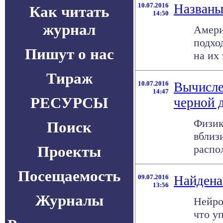
10.07.2016
Названы
Как читать
14:50
журнал
Амери
подхо
Пишут о нас
на их
Тираж
10.07.2016
Вычисле
14:47
РЕСУРСЫ
черной 
Физик
Поиск
вблиз
Проекты
распо
Посещаемость
09.07.2016
Найдена
13:56
Журналы
Нейро
что у