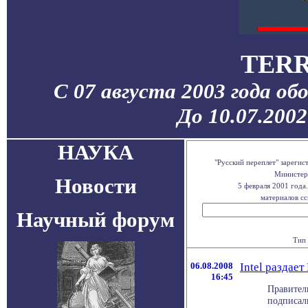
TERR
С 07 августа 2003 года об
До 10.07.200
НАУКА
"Русский переплет" зареги
Министерс
Новости
5 февраля 2001 года
материалов сс
Научный форум
Тип 
06.08.2008
Intel раздае
16:45
Правитель
подписал