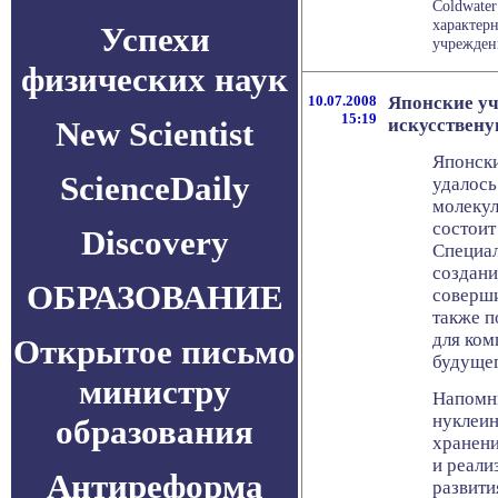
Coldwate
характер
Успехи
учреждени
физических наук
10.07.2008
Японские уч
15:19
New Scientist
искусствен
Японски
ScienceDaily
удалось
молекул
состоит
Discovery
Специал
создани
ОБРАЗОВАНИЕ
соверши
также п
для ком
Открытое письмо
будущег
министру
Напомни
нуклеи
образования
хранени
и реали
Антиреформа
развити