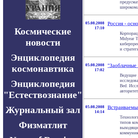
предусма
широкома
05.08.2008
Россия - осн
17:10
Космические
Корпорац
Midyear T
новости
киберпре
и стратег
Энциклопедия
05.08.2008
"Заоблачные 
космонавтика
17:02
Ведущие 
исследов
Энциклопедия
Bed. Исс
авторитет
"Естествознание"
Журнальный зал
05.08.2008
Встраиваемые
14:14
Технолог
Физматлит
типов ко
выходящи
коммуника