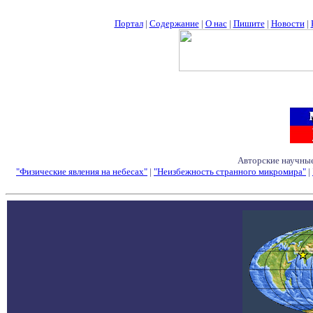
Портал
|
Содержание
|
О нас
|
Пишите
|
Новости
|
Авторские научные
"Физические явления на небесах"
|
"Неизбежность странного микромира"
|
Семинары - Конфе