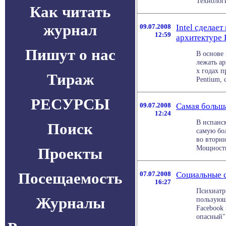
Технологи
Как читать
журнал
09.07.2008
Intel сделае
12:59
архитектуре 
Пишут о нас
В основе 
лежать ар
х годах 
Тираж
Pentium, 
РЕСУРСЫ
09.07.2008
Самая больша
12:24
В испанс
Поиск
самую бо
во вторни
Мощность 
Проекты
Посещаемость
07.07.2008
Социальные с
16:27
Психиатры
Журналы
пользующ
Facebook
опасный" 