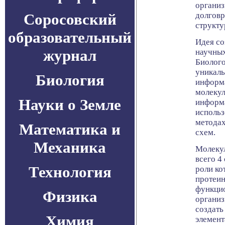
организ
Соросовский
долгов
структу
образовательный
Идея со
журнал
научных
Биолого
уникал
Биология
информ
молекул
Науки о Земле
информа
использ
методах
Математика и
схем.
Механика
Молекул
всего 4
Технология
роли к
протеин
функцио
Физика
организ
создать
Химия
элемент