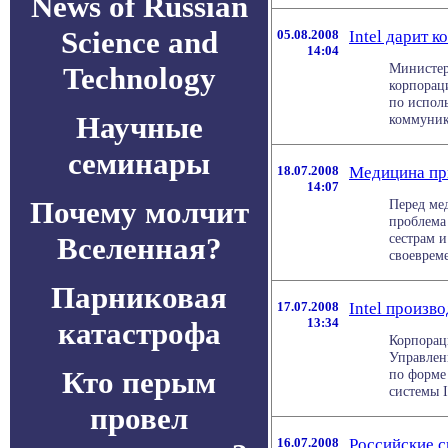
News of Russian
Science and
05.08.2008
Intel дарит 
14:04
Министер
Technology
корпорац
по испол
Научные
коммуник
семинары
18.07.2008
Медицина пр
14:07
Почему молчит
Перед ме
проблема
сестрам 
Вселенная?
своевреме
Парниковая
17.07.2008
Intel произв
13:34
катастрофа
Корпораци
Управлен
Кто перым
по форме
системы In
провел
16.07.2008
Российские с