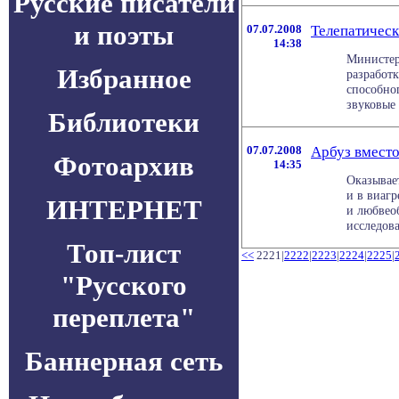
Русские писатели
и поэты
07.07.2008
Телепатичес
14:38
Министер
Избранное
разработк
способно
звуковые .
Библиотеки
07.07.2008
Арбуз вместо
Фотоархив
14:35
Оказывает
и в виаг
ИНТЕРНЕТ
и любвеоб
исследован
Топ-лист
<<
2221|
2222
|
2223
|
2224
|
2225
|
"Русского
переплета"
Баннерная сеть