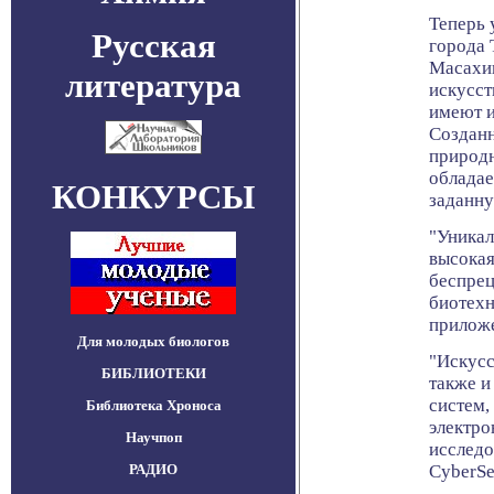
Теперь 
Русская
города 
Масахик
литература
искусст
имеют и
Созданн
природн
обладае
КОНКУРСЫ
заданн
"Уникал
высокая
беспрец
биотехн
приложе
Для молодых биологов
"Искус
БИБЛИОТЕКИ
также и
систем,
Библиотека Хроноса
электро
Научпоп
исследо
РАДИО
CyberSe