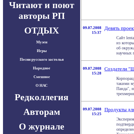
Читают и поют
авторы РП
ОТДЫХ
09.07.2008
Девять проек
15:37
Сайт lent
Музеи
из котор
об окруж
Игры
научных п
Песни русского застолья
Народное
09.07.2008
Создатели "Ш
15:28
Смешное
Корпорац
такими м
О НАС
Панда", 
трехмерны
Редколлегия
Авторам
09.07.2008
Продукты дл
15:25
Эксперим
О журнале
подтверд
определе