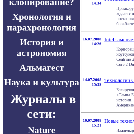
клонирование?
14:34
Премьеру
ждали с 
Хронология и
постанов
блокбасте
парахронология
История и
16.07.2008
Intel заменя
14:26
Корпорац
астрономия
ноутбуков
Centrino 
Core 2 Du
Альмагест
Наука и культура
14.07.2008
Технологии C
15:38
Базирующ
Журналы в
<Тампа Б
истории. 
Американс
сети:
10.07.2008
Новые техно
15:21
Nature
Владельц