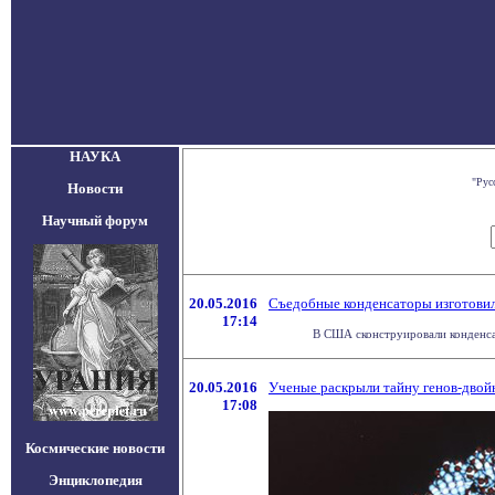
НАУКА
"Рус
Новости
Научный форум
20.05.2016
Съедобные конденсаторы изготовили
17:14
В США сконструировали конденсат
20.05.2016
Ученые раскрыли тайну генов-двой
17:08
Космические новости
Энциклопедия