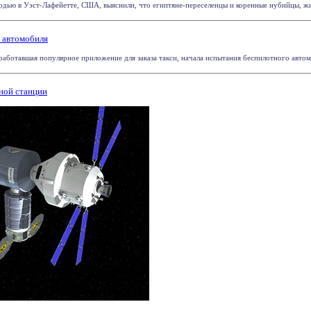
дью в Уэст-Лафейетте, США, выяснили, что египтяне-переселенцы и коренные нубийцы, живш
о автомобиля
аботавшая популярное приложение для заказа такси, начала испытания беспилотного автомоб
нной станции