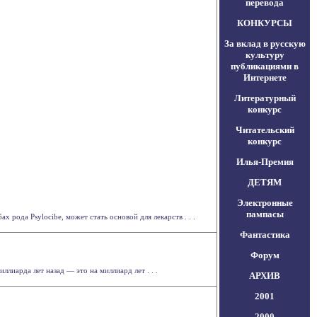
перевода
КОНКУРСЫ
За вклад в русскую
культуру
публикациями в
Интернете
Литературный
конкурс
Читательский
конкурс
Илья-Премия
ДЕТЯМ
Электронные
пампасы
рода Psylocibe, может стать основой для лекарств . . .
Фантастика
Форум
лиарда лет назад — это на миллиард лет . . .
АРХИВ
2001
2000