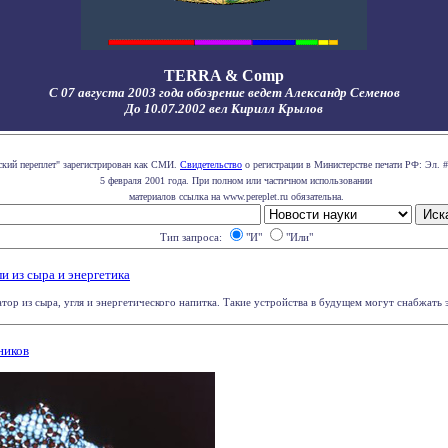
TERRA & Comp
С 07 августа 2003 года обозрение ведет Александр Семенов
До 10.07.2002 вел Кирилл Крылов
ский переплет" зарегистрирован как СМИ.
Свидетельство
о регистрации в Министерстве печати РФ: Эл. #
5 февраля 2001 года. При полном или частичном использовании
материалов ссылка на www.pereplet.ru обязательна.
Тип запроса:
"И"
"Или"
 из сыра и энергетика
ор из сыра, угля и энергетического напитка. Такие устройства в будущем могут снабжать э
ников