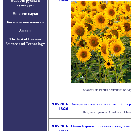
Новости русской
культуры
Новости науки
Космические новости
Афиша
The best of Russian
Science and Technology
Биологи из Великобритании обнар
19.05.2016
Замороженные скифские жеребцы 
18:26
Людовик Орландо (Ludovic Orland
19.05.2016
Океан Европы признали пригодным
18:22