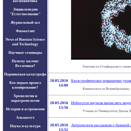
космонавтика
Энциклопедия
"Естествознание"
Журнальный зал
Физматлит
News of Russian Science
and Technology
Научные семинары
Почему молчит
Вселенная?
Генетики из Стэнфордского универ
Парниковая катастрофа
20.05.2016
Катастрофическое повышение уров
Кто перым провел
14:00
клонирование?
Климатологи из Великобритании, 
Хронология и
парахронология
20.05.2016
Нейросети научили вычислять люде
13:56
История и астрономия
Ученые из Университета Джона Хо
Альмагест
20.05.2016
Антропологи рассказали о брачной 
Наука и культура
13:52