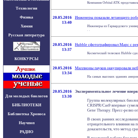
Компания Orbital ATK представила
Технология
Физика
20.05.2016
Инженеры показали летающего роб
13:40
Химия
Инженеры из Гарвардского универ
. .
Русская литература
20.05.2016
Hubble сфотографировал Марс с рек
13:37
Космический телескоп Hubble сдел
КОНКУРСЫ
20.05.2016
Миллионы пауков оккупировали неб
13:34
На самых высоких зданиях америк
20.05.2016
Экспериментальное лечение впер
Для молодых биологов
13:30
Группа молекулярных биолог
БИБЛИОТЕКИ
CRISPR/Cas9 впервые сумели
Gene Therapy. Пресс-релиз о
Библиотека Хроноса
В своих ранних исследования
Научпоп
отрицательного влияния на п
доказательств, что метод ср
РАДИО
В последней работе биологи