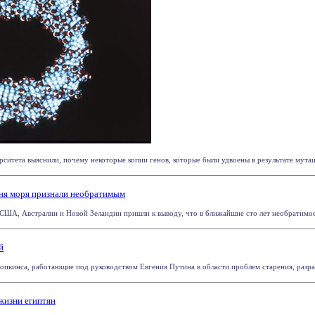
ситета выяснили, почему некоторые копии генов, которые были удвоены в результате мутаций
ня моря признали необратимым
США, Австралии и Новой Зеландии пришли к выводу, что в ближайшие сто лет необратимое 
й
пкинса, работающие под руководством Евгения Путина в области проблем старения, разрабо
жизни египтян