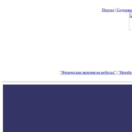
Портал
|
Содержа
"Физические явления на небесах"
|
"Неизбе