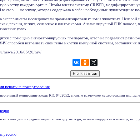
дую клетку каждого органа. Чтобы внести систему CRISPR, модифицированную
 вектор — молекулу, которая содержала в себе необходимые нуклеотидные посл
ала эксперимента исследователи проанализировали геномы животных. Целевой с
очек, печени, легких, селезенке и клеток крови. Анализ вирусной РНК показал, 
тических узлах.
тся с помощью антиретровирусных препаратов, которые подавляют размноже
ИЧ способен встраивать свои гены в клетки иммунной системы, заставляя их 
ru/news/2016/05/20/hiv/
и искать на пожертвования
постоянный мониторинг звезды KIC 8462852, споры о возможном существовании инопланетн
нецов
ют в молодом и среднем возрасте, чем другие люди, — из-за поддержки и помощи, которую 
депрессию