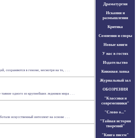
Драматургия
Искания и
размышления
Критика
Сомнения и споры
Новые книги
У нас в гостях
Издательство
, сохраняются в геноме, несмотря на то, . . .
Книжная лавка
Журнальный зал
ОБОЗРЕНИЯ
таяние одного из крупнейших ледников мира . . .
"Классики и
современники"
"Слово о..."
тали искусственный интеллект на основе . . .
"Тайная история
творений"
"Книга писем"