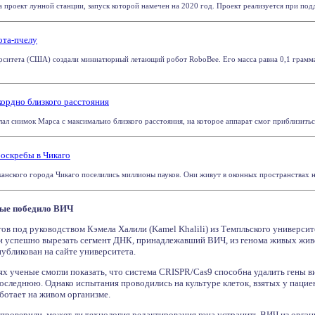
 проект лунной станции, запуск которой намечен на 2020 год. Проект реализуется при подд
ота-пчелу
ситета (США) создали миниатюрный летающий робот RoboBee. Его масса равна 0,1 грамма,
ордно близкого расстояния
ал снимок Марса с максимально близкого расстояния, на которое аппарат смог приблизиться
оскребы в Чикаго
анского города Чикаго поселились миллионы пауков. Они живут в оконных пространствах н
вые победило ВИЧ
ов под руководством Кэмела Халили (Kamel Khalili) из Темпльского универси
 успешно вырезать сегмент ДНК, принадлежавший ВИЧ, из генома живых жив
публикован на сайте университета.
х ученые смогли показать, что система CRISPR/Cas9 способна удалить гены ви
оследнюю. Однако испытания проводились на культуре клеток, взятых у пацие
аботает на живом организме.
 проверили, может ли технология редактирования гена устранить ВИЧ из орга