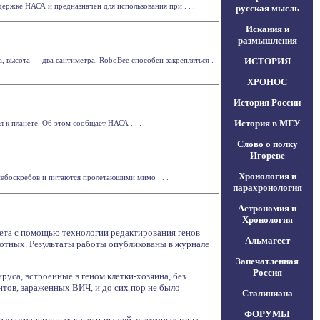
ержке НАСА и предназначен для использования при . . .
русская мысль
Искания и
размышления
 высота — два сантиметра. RoboBee способен закрепляться .
ИСТОРИЯ
ХРОНОС
История России
История в МГУ
 к планете. Об этом сообщает НАСА . . .
Слово о полку
Игореве
Хронология и
ебоскребов и питаются пролетающими мимо . . .
парахронология
Астрономия и
Хронология
тета с помощью технологии редактирования генов
Альмагест
отных. Результаты работы опубликованы в журнале
Запечатленная
Россия
руса, встроенные в геном клетки-хозяина, без
нтов, зараженных ВИЧ, и до сих пор не было
Сталиниана
ФОРУМЫ
низма трансгенных крыс и мышей, у которых гены