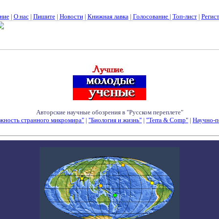
ние
|
О нас
|
Пишите
|
Новости
|
Книжная лавка
|
Голосование
|
Топ-лист
|
Регис
Авторские научные обозрения в "Русском переплете"
жность странного микромира"
|
"Биология и жизнь"
|
"Terra & Comp"
|
Научно-п
Семинары - Конференции - Симпозиумы - Конкурсы