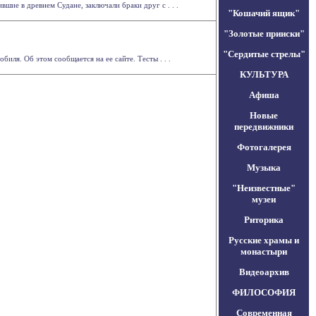
ие в древнем Судане, заключали браки друг с . . .
"Кошачий ящик"
"Золотые прииски"
"Сердитые стрелы"
иля. Об этом сообщается на ее сайте. Тесты . . .
КУЛЬТУРА
Афиша
Новые
передвижники
Фотогалерея
Музыка
"Неизвестные"
музеи
Риторика
Русские храмы и
монастыри
Видеоархив
ФИЛОСОФИЯ
Современная