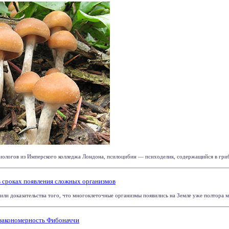
ологов из Имперского колледжа Лондона, псилоцибин — психоделик, содержащийся в грибах 
в сроках появления сложных организмов
ли доказательства того, что многоклеточные организмы появились на Земле уже полтора мил
 закономерность Фибоначчи