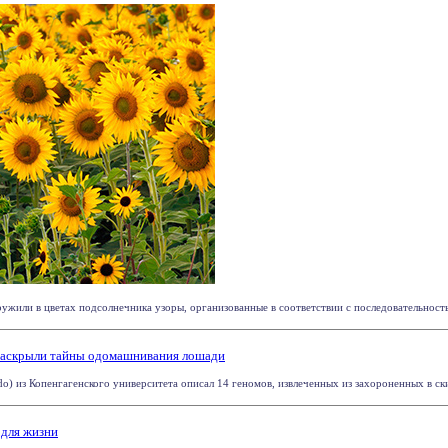
ужили в цветах подсолнечника узоры, организованные в соответствии с последовательност
раскрыли тайны одомашнивания лошади
o) из Копенгагенского университета описал 14 геномов, извлеченных из захороненных в ски
 для жизни