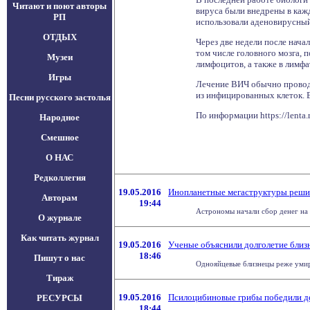
Читают и поют авторы
вируса были внедрены в каж
РП
использовали аденовирусный
ОТДЫХ
Через две недели после нач
том числе головного мозга, п
Музеи
лимфоцитов, а также в лимфа
Игры
Лечение ВИЧ обычно проводи
из инфицированных клеток. В
Песни русского застолья
По информации https://lenta.
Народное
Смешное
О НАС
Редколлегия
19.05.2016
Инопланетные мегаструктуры решил
Авторам
19:44
Астрономы начали сбор денег на 
О журнале
Как читать журнал
19.05.2016
Ученые объяснили долголетие близ
18:46
Пишут о нас
Однояйцевые близнецы реже умира
Тираж
19.05.2016
Псилоцибиновые грибы победили 
РЕСУРСЫ
18:44