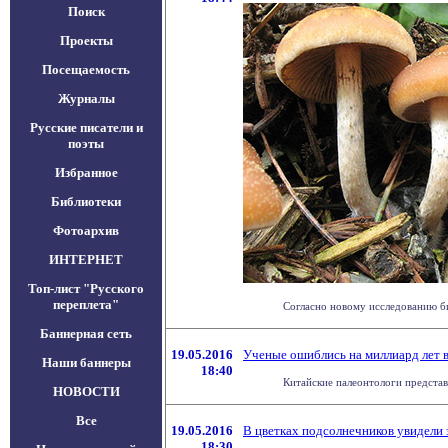
Поиск
Проекты
Посещаемость
Журналы
Русские писатели и
поэты
Избранное
Библиотеки
Фотоархив
ИНТЕРНЕТ
Топ-лист "Русского
переплета"
Согласно новому исследованию би
Баннерная сеть
19.05.2016
Ученые ошиблись на миллиард лет 
Наши баннеры
18:40
Китайские палеонтологи представи
НОВОСТИ
Все
19.05.2016
В цветках подсолнечников увидели
18:30