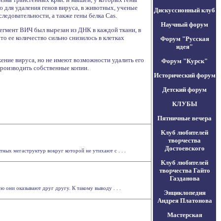
 для удаления генов вируса, в животных, ученые
Дискуссионный клуб
едовательности, а также гены белка Cas.
Научный форум
егмент ВИЧ был вырезан из ДНК в каждой ткани, в
что ее количество сильно снизилось в клетках
Форум "Русская
идея"
ние вируса, но не имеют возможности удалить его
Форум "Курск"
производить собственные копии.
Исторический форум
Детский форум
КЛУБЫ
Пятничные вечера
Клуб любителей
творчества
Достоевского
ых мегаструктур вокруг которой не утихают с . . .
Клуб любителей
творчества Гайто
Газданова
они оказывают друг другу. К такому выводу . . .
Энциклопедия
Андрея Платонова
Мастерская