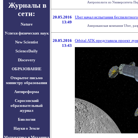
Антропологи из Университета Пер
Журналы в
сети:
20.05.2016
Uber начал испытания беспилотног
13:49
Nature
Американская компания Uber, разр
Успехи физических наук
20.05.2016
Orbital ATK представила проект лу
New Scientist
13:43
ScienceDaily
Discovery
ОБРАЗОВАНИЕ
Открытое письмо
министру образования
Антиреформа
Соросовский
образовательный
журнал
Биология
Науки о Земле
Математика и Механика