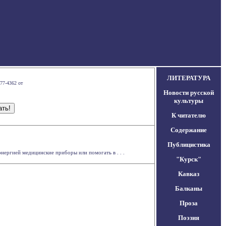
ЛИТЕРАТУРА
77-4362 от
Новости русской
культуры
К читателю
Содержание
Публицистика
нергией медицинские приборы или помогать в . . .
"Курск"
Кавказ
Балканы
Проза
Поэзия