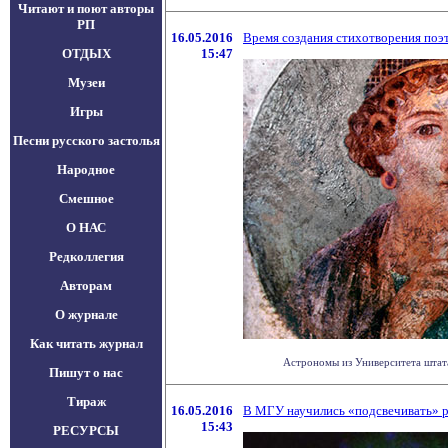
Читают и поют авторы
РП
16.05.2016
Время создания стихотворения поэт
ОТДЫХ
15:47
Музеи
Игры
Песни русского застолья
Народное
Смешное
О НАС
Редколлегия
Авторам
О журнале
Как читать журнал
Астрономы из Университета штата 
Пишут о нас
Тираж
16.05.2016
В МГУ научились «подсвечивать» 
15:43
РЕСУРСЫ