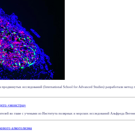
родвинутых исследований (International School for Advanced Studies) разработали метод 
щего «монстра»
елей во главе с учеными из Института полярных и морских исследований Альфреда Вегенер
кового алкоголизма