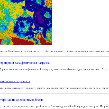
ситета Пердью определили структуру фаустовирусов — новой группы вирусов, которые име
вращения рака физическая нагрузка
рассказали о степени физической нагрузки, которая необходима для профилактики 13 распр
мог заменить физиков
твенному интеллекту провести вместо них эксперимент по созданию конденсата Бозе-Эйнште
астероида на древнейшую Землю
ы гигантского астероида, который упал на Землю в древнейший период ее истории. По разру