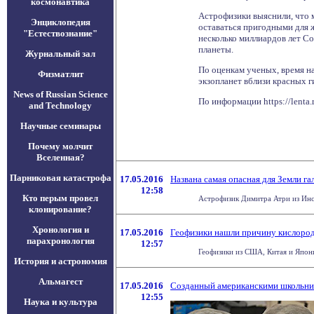
космонавтика
Астрофизики выяснили, что 
Энциклопедия
оставаться пригодными для ж
"Естествознание"
несколько миллиардов лет С
планеты.
Журнальный зал
По оценкам ученых, время н
Физматлит
экзопланет вблизи красных 
News of Russian Science
По информации https://lenta.
and Technology
Научные семинары
Почему молчит
Вселенная?
Парниковая катастрофа
17.05.2016
Названа самая опасная для Земли га
12:58
Кто перым провел
Астрофизик Димитра Атри из Инст
клонирование?
Хронология и
17.05.2016
Геофизики нашли причину кислоро
парахронология
12:57
Геофизики из США, Китая и Япони
История и астрономия
Альмагест
17.05.2016
Созданный американскими школьник
12:55
Наука и культура