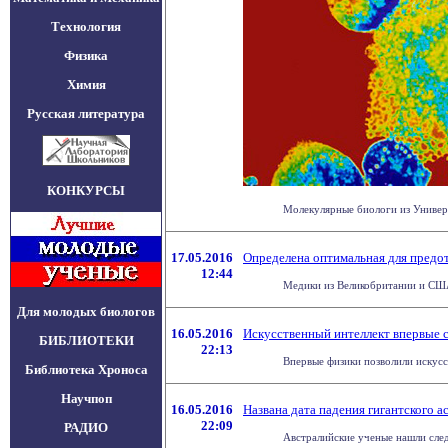
Технология
Физика
Химия
Русская литература
КОНКУРСЫ
Молекулярные биологи из Универ
17.05.2016
Определена оптимальная для предот
12:44
Медики из Великобритании и США 
Для молодых биологов
16.05.2016
Искусственный интеллект впервые с
БИБЛИОТЕКИ
22:13
Впервые физики позволили искусс
Библиотека Хроноса
Научпоп
16.05.2016
Названа дата падения гигантского 
22:09
РАДИО
Австралийские ученые нашли след