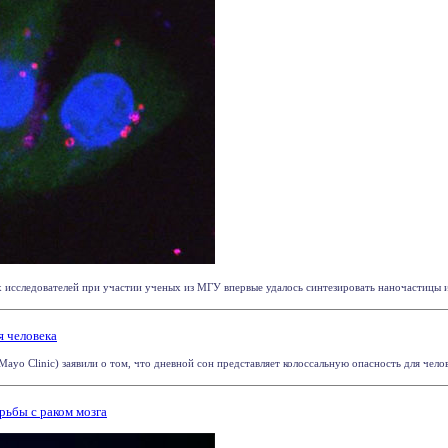
 исследователей при участии ученых из МГУ впервые удалось синтезировать наночастицы из
я человека
ayo Clinic) заявили о том, что дневной сон представляет колоссальную опасность для челов
ьбы с раком мозга