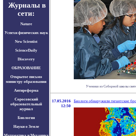
Журналы в
сети:
Nature
Успехи физических наук
New Scientist
ScienceDaily
Discovery
ОБРАЗОВАНИЕ
Открытое письмо
министру образования
Ученики из Соборной школы свято
Антиреформа
Соросовский
17.05.2016
Биологи обнаружили гигантские б
образовательный
12:50
журнал
Биология
Науки о Земле
Математика и Механика