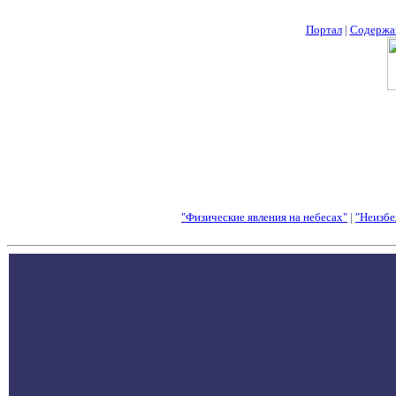
Портал
|
Содержа
"Физические явления на небесах"
|
"Неизбе