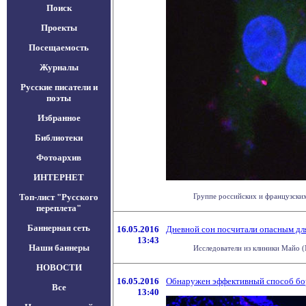
Поиск
Проекты
Посещаемость
Журналы
Русские писатели и
поэты
Избранное
Библиотеки
Фотоархив
ИНТЕРНЕТ
Топ-лист "Русского
Группе российских и французских
переплета"
Баннерная сеть
16.05.2016
Дневной сон посчитали опасным дл
13:43
Наши баннеры
Исследователи из клиники Майо (M
НОВОСТИ
16.05.2016
Обнаружен эффективный способ бор
Все
13:40