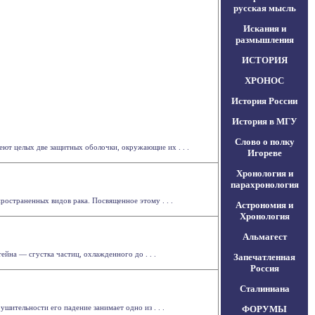
русская мысль
Искания и
размышления
ИСТОРИЯ
ХРОНОС
История России
История в МГУ
Слово о полку
ют целых две защитных оболочки, окружающие их . . .
Игореве
Хронология и
парахронология
остраненных видов рака. Посвященное этому . . .
Астрономия и
Хронология
Альмагест
йна — сгустка частиц, охлажденного до . . .
Запечатленная
Россия
Сталиниана
шительности его падение занимает одно из . . .
ФОРУМЫ