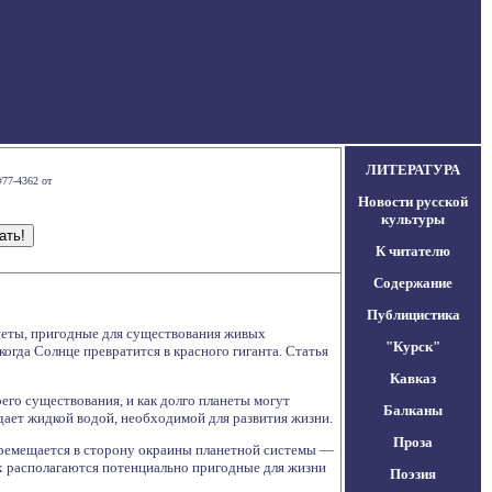
ЛИТЕРАТУРА
#77-4362 от
Новости русской
культуры
К читателю
Содержание
Публицистика
анеты, пригодные для существования живых
"Курск"
когда Солнце превратится в красного гиганта. Статья
Кавказ
его существования, и как долго планеты могут
Балканы
адает жидкой водой, необходимой для развития жизни.
Проза
 перемещается в сторону окраины планетной системы —
х располагаются потенциально пригодные для жизни
Поэзия