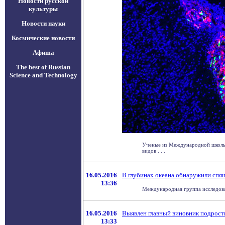
Новости русской
культуры
Новости науки
Космические новости
Афиша
The best of Russian
Science and Technology
Ученые из Международной школы п
видов . . .
16.05.2016
В глубинах океана обнаружили спя
13:36
Международная группа исследоват
16.05.2016
Выявлен главный виновник подрост
13:33