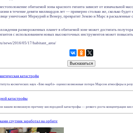
местоположение обитаемой зоны красного гиганта зависит от изначальной масс
изни в течение девяти миллиардов лет — примерно столько же, сколько будет 
олнце уничтожит Меркурий и Венеру, превратит Землю и Марс в раскаленные 
ахождения размороженных планет в обитаемой зоне может достигать полутора 
гигантов с использованием новых высокоточных инструментов может повысит
ru/news/2016/05/17/habitant_area/
лактическая катастрофа
итута космических наук «Блю марбл» оценил возможные потери Марсом атмосферы в результ
дной катастрофы
и нашли возможную причину кислородной катастрофы — резкого роста концентрации кислоро
ами спутник заработал на орбите