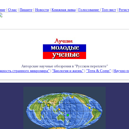
ние
|
О нас
|
Пишите
|
Новости
|
Книжная лавка
|
Голосование
|
Топ-лист
|
Регис
Авторские научные обозрения в "Русском переплете"
жность странного микромира"
|
"Биология и жизнь"
|
"Terra & Comp"
|
Научно-п
Семинары - Конференции - Симпозиумы - Конкурсы