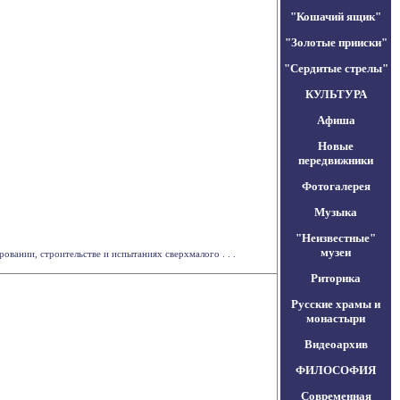
"Кошачий ящик"
"Золотые прииски"
"Сердитые стрелы"
КУЛЬТУРА
Афиша
Новые
передвижники
Фотогалерея
Музыка
"Неизвестные"
музеи
ании, строительстве и испытаниях сверхмалого . . .
Риторика
Русские храмы и
монастыри
Видеоархив
ФИЛОСОФИЯ
Современная