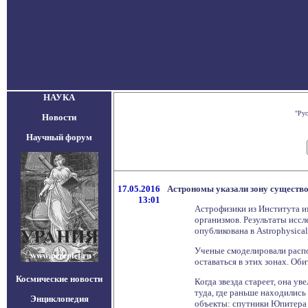
НАУКА
"Рус
Новости
Научный форум
17.05.2016
Астрономы указали зону существ
13:01
Астрофизики из Института и
организмов. Результаты иссл
опубликована в Astrophysical
Ученые смоделировали распол
оставаться в этих зонах. Об
Космические новости
Когда звезда стареет, она у
туда, где раньше находилис
Энциклопедия
объекты: спутники Юпитера 