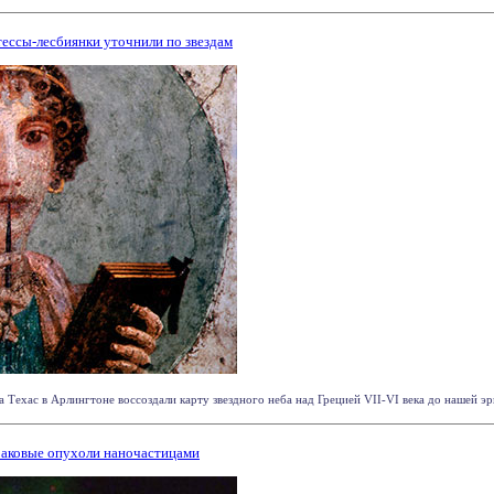
ессы-лесбиянки уточнили по звездам
Техас в Арлингтоне воссоздали карту звездного неба над Грецией VII-VI века до нашей эры,
раковые опухоли наночастицами