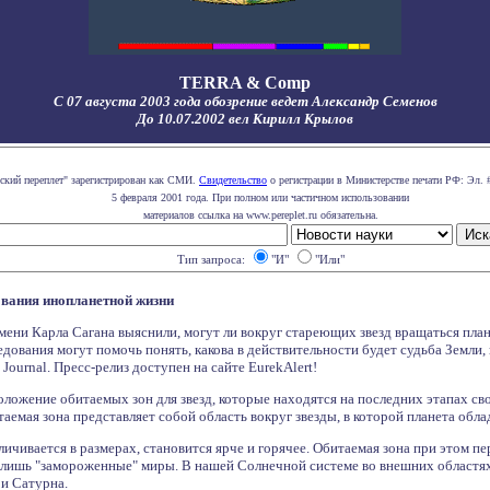
TERRA & Comp
С 07 августа 2003 года обозрение ведет Александр Семенов
До 10.07.2002 вел Кирилл Крылов
ский переплет" зарегистрирован как СМИ.
Свидетельство
о регистрации в Министерстве печати РФ: Эл. 
5 февраля 2001 года. При полном или частичном использовании
материалов ссылка на www.pereplet.ru обязательна.
Тип запроса:
"И"
"Или"
ования инопланетной жизни
мени Карла Сагана выяснили, могут ли вокруг стареющих звезд вращаться пл
едования могут помочь понять, какова в действительности будет судьба Земли, 
 Journal. Пресс-релиз доступен на сайте EurekAlert!
ожение обитаемых зон для звезд, которые находятся на последних этапах сво
итаемая зона представляет собой область вокруг звезды, в которой планета обл
величивается в размерах, становится ярче и горячее. Обитаемая зона при этом
ь лишь "замороженные" миры. В нашей Солнечной системе во внешних областя
и Сатурна.