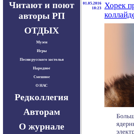
Читают и поют
01.05.2016
Хорек п
18:23
коллайд
авторы РП
ОТДЫХ
Музеи
Игры
Песни русского застолья
Народное
Смешное
О НАС
Редколлегия
Авторам
Больш
ядерн
О журнале
элект