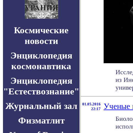
Космические
новости
Энциклопедия
космонавтика
Иссле
Энциклопедия
из Ин
универ
"Естествознание"
Журнальный зал
01.05.2016
Ученые 
22:17
Биоло
Физматлит
испол