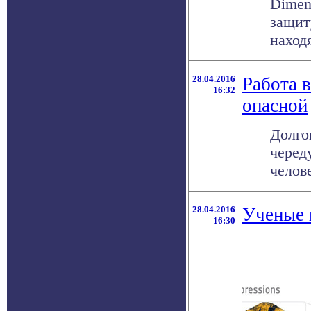
Dimen
защит
находя
28.04.2016
Работа 
16:32
опасной
Долго
черед
челов
28.04.2016
Ученые 
16:30