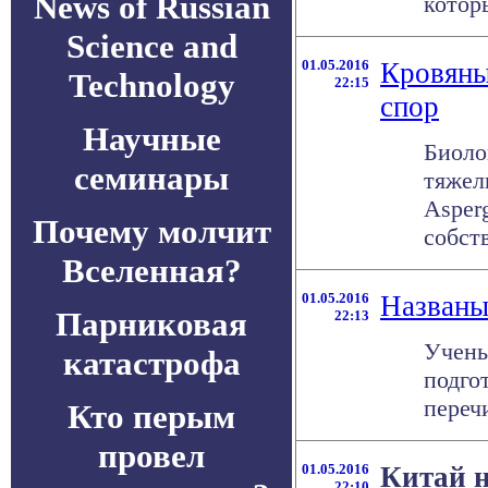
News of Russian
котор
Science and
01.05.2016
Кровяны
Technology
22:15
спор
Научные
Биоло
семинары
тяжел
Asperg
Почему молчит
собств
Вселенная?
01.05.2016
Названы
Парниковая
22:13
Учены
катастрофа
подго
переч
Кто перым
провел
01.05.2016
Китай н
22:10