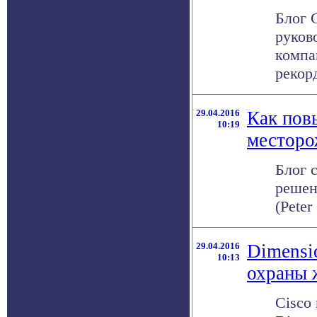
Блог 
руков
компа
рекорд
29.04.2016
Как пов
10:19
месторо
Блог 
решен
(Peter
29.04.2016
Dimensi
10:13
охраны 
Cisco