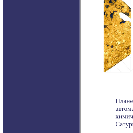
Плане
автом
химич
Сатурн