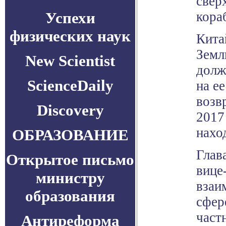
свер
Успехи
кора
физических наук
Кита
Земл
New Scientist
долж
ScienceDaily
на е
возв
Discovery
2017
нахо
ОБРАЗОВАНИЕ
Глав
Открытое письмо
вице
министру
взаи
образования
сфер
част
Антиреформа