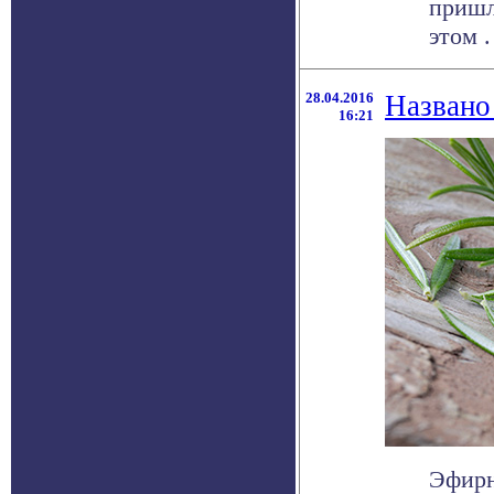
пришл
этом . 
28.04.2016
Названо
16:21
Эфирн