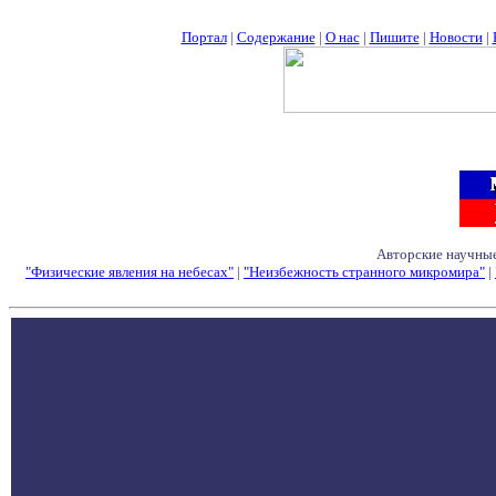
Портал
|
Содержание
|
О нас
|
Пишите
|
Новости
|
Авторские научные
"Физические явления на небесах"
|
"Неизбежность странного микромира"
|
Семинары - Конфе