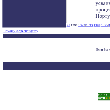
усваи
проце
Нортум
<<
1391|
1392
|
1393
|
1394
|
1395
|
Помощь корреспонденту
Если Вы 