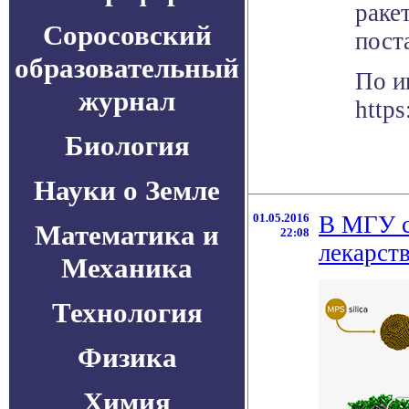
раке
Соросовский
пост
образовательный
По и
журнал
https
Биология
Науки о Земле
01.05.2016
В МГУ с
Математика и
22:08
лекарст
Механика
Технология
Физика
Химия