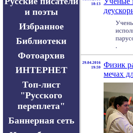
Русские писатели
Ученые 
18:13
деускор
и поэты
Учены
Избранное
испол
парус
Библиотеки
.
Фотоархив
29.04.2016
Физик р
ИНТЕРНЕТ
19:59
мечах д
Топ-лист
"Русского
переплета"
Баннерная сеть