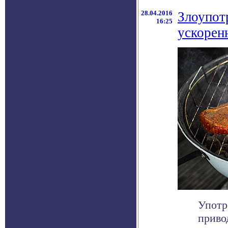
28.04.2016
Злоупот
16:25
ускорен
Употр
приво