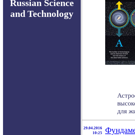
Russian Science
and Technology
Астро
высок
для жи
29.04.2016
Фундаме
10:25