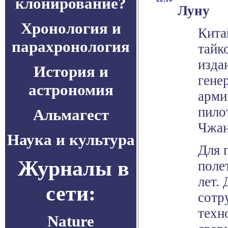
клонирование?
Луну
Хронология и
Кита
парахронология
тайк
издан
История и
гене
астрономия
арми
пило
Альмагест
Чжан
Наука и культура
Для 
Журналы в
поле
лет.
сети:
сотр
техн
Nature