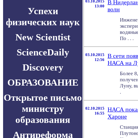
03.10.2015
В Нидерлан
13:00
Успехи
волн
физических наук
Инжене
экспери
водяные
New Scientist
По . . .
ScienceDaily
03.10.2015
В сети поя
12:56
НАСА на Л
Discovery
Более 8
получен
ОБРАЗОВАНИЕ
Луну, в
.
Открытое письмо
министру
02.10.2015
НАСА показ
16:55
Хароне
образования
Станция
Антиреформа
Плутоно