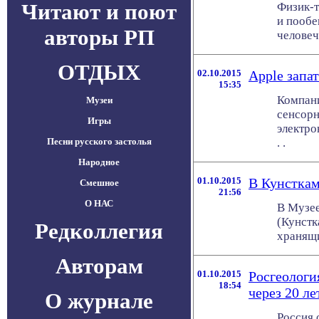
Читают и поют
Физик-т
и пообе
авторы РП
человеч
ОТДЫХ
02.10.2015
Apple запа
15:35
Компани
Музеи
сенсорн
Игры
электро
Песни русского застолья
. .
Народное
01.10.2015
В Кунсткам
Смешное
21:56
О НАС
В Музее
(Кунстк
Редколлегия
хранящи
Авторам
01.10.2015
Росгеологи
18:54
через 20 ле
О журнале
Россия