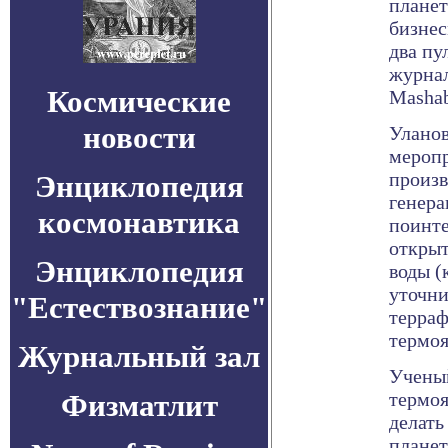
планет
бизнес
два пу
журнал
Космические
Mashab
новости
Уланов
меропр
произв
Энциклопедия
генера
космонавтика
поинте
откры
Энциклопедия
воды (
уточни
"Естествознание"
терра
термоя
Журнальный зал
Ученый
Физматлит
термоя
делать
планет