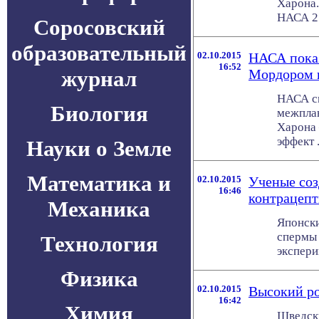
Харона.
НАСА 21 
Соросовский
образовательный
02.10.2015
НАСА показ
16:52
журнал
Мордором 
НАСА см
Биология
межплан
Харона 
эффект . 
Науки о Земле
Математика и
02.10.2015
Ученые соз
16:46
контрацепт
Механика
Японск
спермы 
Технология
экспери
Физика
02.10.2015
Высокий ро
16:42
Химия
Шведски