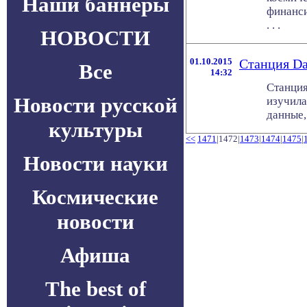
Наши баннеры
финанси
. . .
НОВОСТИ
01.10.2015
Станция Da
Все
14:32
Станция
Новости русской
изучила
данные,
культуры
<<
1471
|1472|
1473
|
1474
|
1475
|
Новости науки
Космические
новости
Афиша
The best of