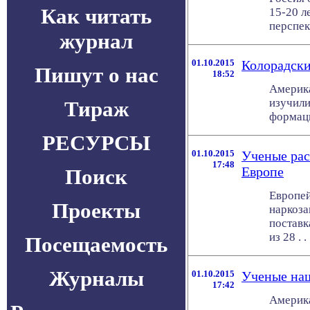
Как читать
15-20 л
перспек
журнал
01.10.2015
Колорадски
Пишут о нас
18:52
Америка
изучили
Тираж
формаци
РЕСУРСЫ
01.10.2015
Ученые рас
17:48
Европе
Поиск
Европей
Проекты
наркоз
поставк
из 28 . . 
Посещаемость
Журналы
01.10.2015
Ученые на
17:42
Америка