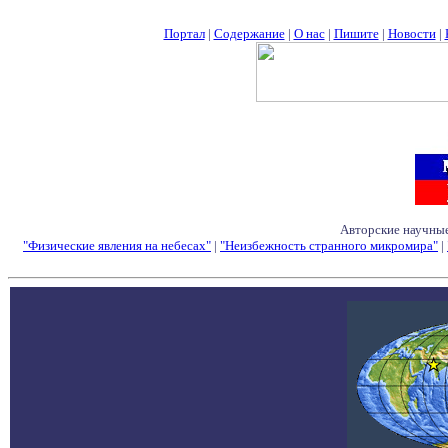
Портал
|
Содержание
|
О нас
|
Пишите
|
Новости
|
Авторские научные
"Физические явления на небесах"
|
"Неизбежность странного микромира"
|
Семинары - Конфе