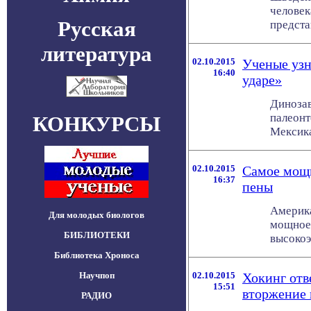
человек
Русская
предста
литература
02.10.2015
Ученые узн
16:40
ударе»
Динозав
палеонт
КОНКУРСЫ
Мексика
02.10.2015
Самое мощн
16:37
пены
Америка
Для молодых биологов
мощное 
БИБЛИОТЕКИ
высокоэ
Библиотека Хроноса
Научпоп
02.10.2015
Хокинг отв
15:51
вторжение
РАДИО