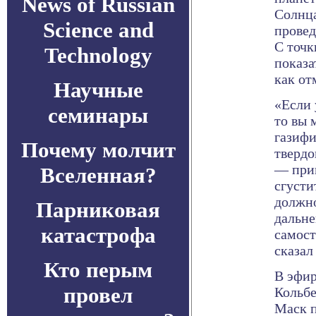
News of Russian
Солнца
Science and
провед
С точк
Technology
показа
как от
Научные
«Если 
семинары
то вы 
газифи
Почему молчит
твердо
— прим
Вселенная?
сгусти
должно
Парниковая
дальне
катастрофа
самост
сказал
Кто перым
В эфир
провел
Кольбе
Маск п