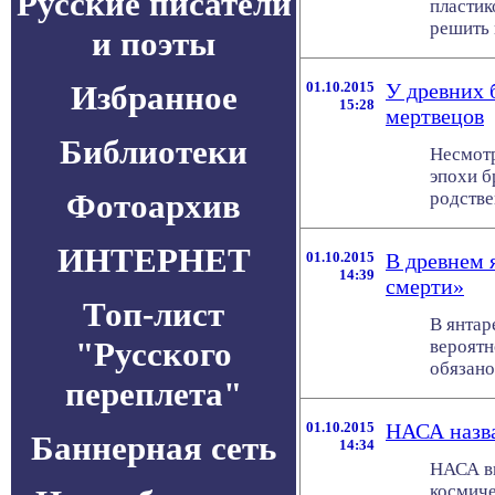
Русские писатели
пластик
решить 
и поэты
Избранное
01.10.2015
У древних 
15:28
мертвецов
Библиотеки
Несмотр
эпохи б
Фотоархив
родстве
ИНТЕРНЕТ
01.10.2015
В древнем 
14:39
смерти»
Топ-лист
В янтар
"Русского
вероятн
обязано
переплета"
01.10.2015
НАСА назва
Баннерная сеть
14:34
НАСА вы
космиче