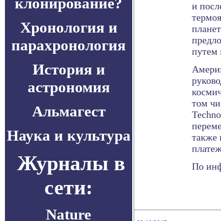
клонирование?
и пос
термоя
Хронология и
планет
предло
парахронология
путем 
История и
Америк
руково
астрономия
космич
том чи
Альмагест
Techno
переме
Наука и культура
также 
платеж
Журналы в
По инф
сети:
Nature