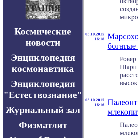
октяб
созда
микро
Космические
05.10.2015
Марсохо
16:18
новости
богатые
Энциклопедия
Ровер
Шарп 
космонавтика
расст
Энциклопедия
высоки
"Естествознание"
05.10.2015
Палеонт
16:16
Журнальный зал
млекопи
Физматлит
Палео
млеко