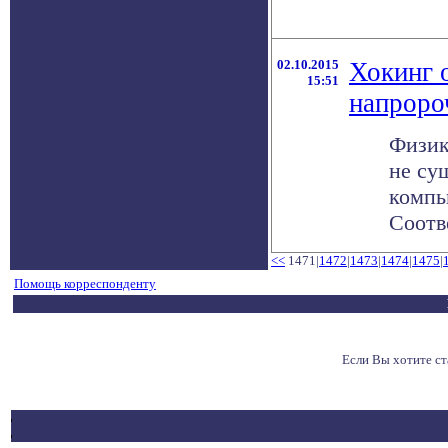
02.10.2015
Хокинг 
15:51
напроро
Физик
не су
компь
Соотв
<<
1471|
1472
|
1473
|
1474
|
1475
|
Помощь корреспонденту
Если Вы хотите с