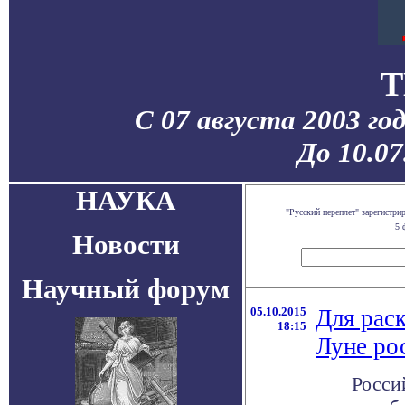
T
С 07 августа 2003 го
До 10.0
НАУКА
"Русский переплет" зарегистр
5 
Новости
Научный форум
05.10.2015
Для рас
18:15
Луне ро
Росси