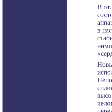
В от
сост
аппа
в на
стаб
ними
«сер
Новы
испо
Непо
сили
высо
чело
пере