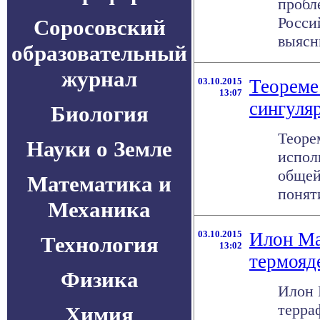
пробл
Росси
Соросовский
выясн
образовательный
журнал
03.10.2015
Теореме
13:07
сингуля
Биология
Теоре
Науки о Земле
испол
общей
Математика и
поняти
Механика
03.10.2015
Илон Ма
Технология
13:02
термояд
Физика
Илон 
терра
Химия