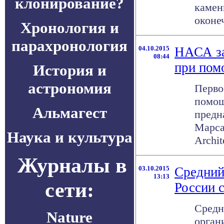
клонирование?
камен
оконеч
Хронология и
парахронология
04.10.2015
НАСА за
08:44
при пом
История и
астрономия
Перво
помощ
Альмагест
предн
Марса
Наука и культура
Archite
Журналы в
03.10.2015
Средний
13:13
сети:
России 
Средн
Nature
орган