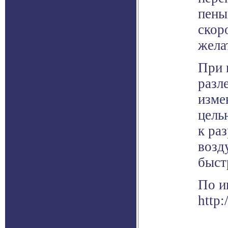
пены
скор
жела
При 
разл
изме
цель
к ра
возд
быст
По и
http: