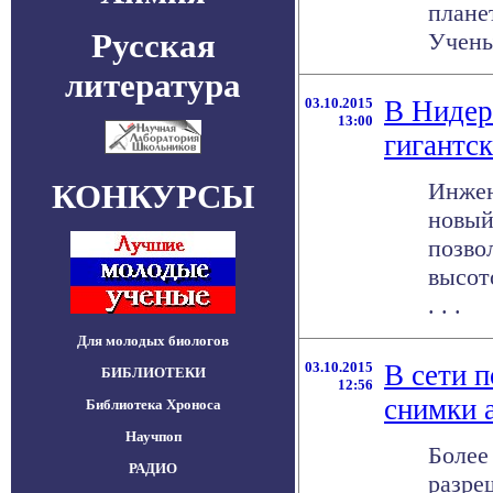
плане
Русская
Учены
литература
03.10.2015
В Нидер
13:00
гигантс
КОНКУРСЫ
Инжен
новый
позво
высот
. . .
Для молодых биологов
03.10.2015
В сети 
БИБЛИОТЕКИ
12:56
снимки 
Библиотека Хроноса
Научпоп
Более
РАДИО
разре