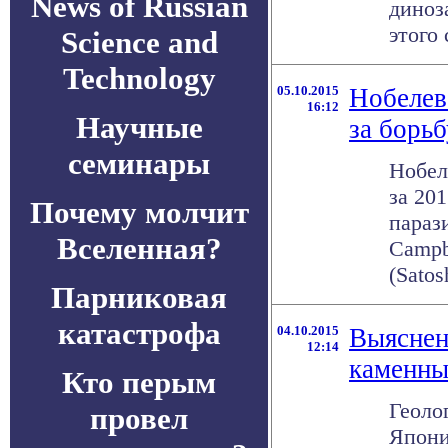
News of Russian
диноз
этого 
Science and
Technology
05.10.2015
Нобелев
16:12
Научные
за борь
семинары
Нобел
за 20
Почему молчит
параз
Вселенная?
Campb
(Satosh
Парниковая
катастрофа
04.10.2015
Выяснен
12:14
каменны
Кто перым
Геоло
провел
Япони