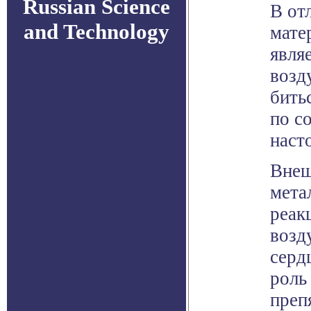
Russian Science
В от
and Technology
мате
явля
возд
бить
по с
наст
Внеш
мета
реак
возд
серд
роль
преп