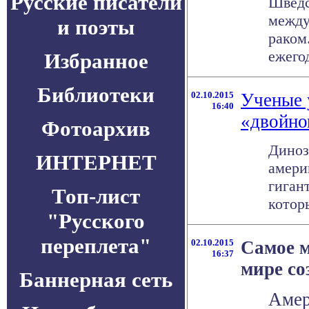
Русские писатели
Шведс
между
и поэты
раком
ежегод
Избранное
Библиотеки
02.10.2015
Ученые 
16:40
«двойно
Фотоархив
Диноз
ИНТЕРНЕТ
амери
гиган
Топ-лист
которы
"Русского
переплета"
02.10.2015
Самое м
16:37
мире со
Баннерная сеть
Амер