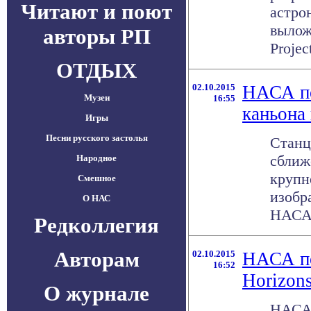
Читают и поют
астро
вылож
авторы РП
Project
ОТДЫХ
02.10.2015
НАСА по
Музеи
16:55
каньона
Игры
Песни русского застолья
Станц
сближ
Народное
крупн
Смешное
изобр
О НАС
НАСА 2
Редколлегия
Авторам
02.10.2015
НАСА по
16:52
Horizon
О журнале
НАСА 