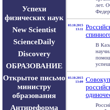
лет. 
Успехи
Федер
физических наук
03.10.2015
Российс
New Scientist
13:11
спинног
ScienceDaily
В Каз
научи
Discovery
помощ
успеш
ОБРАЗОВАНИЕ
Открытое письмо
03.10.2015
Совокуп
13:09
министру
российс
образования
одиноче
Росси
Антиреформа