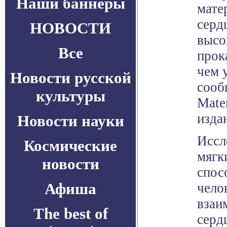
Наши баннеры
мате
серд
НОВОСТИ
высо
Все
прок
чем 
Новости русской
сооб
культуры
Mater
издан
Новости науки
Иссл
Космические
мягк
новости
спос
Афиша
чело
взаи
The best of
серд