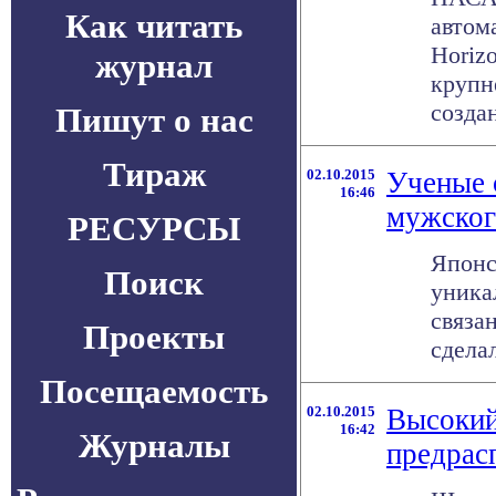
Как читать
автом
Horiz
журнал
крупн
создан
Пишут о нас
Тираж
02.10.2015
Ученые 
16:46
мужског
РЕСУРСЫ
Японс
Поиск
уника
связа
Проекты
сдела
Посещаемость
02.10.2015
Высокий
16:42
Журналы
предрас