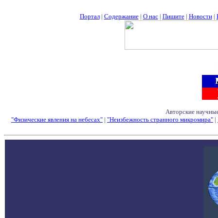
Портал
|
Содержание
|
О нас
|
Пишите
|
Новости
|
Авторские научные
"Физические явления на небесах"
|
"Неизбежность странного микромира"
|
Семинары - Конфе