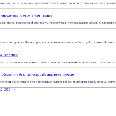
вое научное исследование, выявляющее объективные причины бурных споров, разгоревшихся 
 определять по отпечаткам пальцев
овый метод, позволяющий определить, употреблял ли человек недавно кокаин. О наркотике 
ьного интернета в Пекине представили нового человекоподобного робота, который может ве
а шаг ближе
сти отдельных компонентов компьютерных систем автоматически повышает требования к ши
 обеспечить безопасность работникам-одиночкам
тройств обеспечивает более безопасные условия работы миллионам людей, которым никто не
29
|
1530
>>