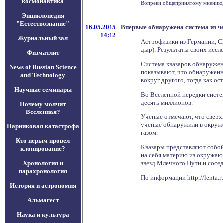
космонавтика
Вопреки общепринятому мнению, п
Энциклопедия
"Естествознание"
16.05.2015
Впервые обнаружена система из 
14:12
Журнальный зал
Астрофизики из Германии, 
дыр). Результаты своих иссл
Физматлит
Система квазаров обнаружен
News of Russian Science
показывают, что обнаруженн
and Technology
вокруг другого, тогда как о
Научные семинары
Во Вселенной нередки систем
десять миллионов.
Почему молчит
Вселенная?
Ученые отмечают, что сверх
ученые обнаружили в окруже
Парниковая катастрофа
газом.
Кто перым провел
Квазары представляют собой 
клонирование?
на себя материю из окружа
Хронология и
звезд Млечного Пути и сосед
парахронология
По информации http://lenta.r
История и астрономия
Альмагест
Наука и культура