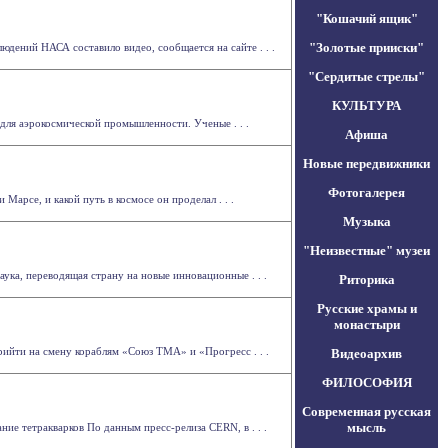
"Кошачий ящик"
"Золотые прииски"
юдений НАСА составило видео, сообщается на сайте . . .
"Сердитые стрелы"
КУЛЬТУРА
ля аэрокосмической промышленности. Ученые . . .
Афиша
Новые передвижники
Фотогалерея
 Марсе, и какой путь в космосе он проделал . . .
Музыка
"Неизвестные" музеи
а, переводящая страну на новые инновационные . . .
Риторика
Русские храмы и
монастыри
ийти на смену кораблям «Союз ТМА» и «Прогресс . . .
Видеоархив
ФИЛОСОФИЯ
Современная русская
мысль
ие тетракварков По данным пресс-релиза CERN, в . . .