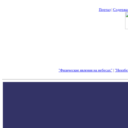
Портал
|
Содержа
"Физические явления на небесах"
|
"Неизбе