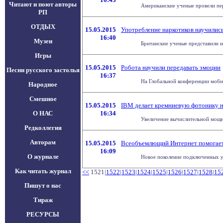
Читают и поют авторы
Американские ученые провели пер
РП
ОТДЫХ
15.05.2015
Употребление наркотиков научились
16:40
Музеи
Британские ученые представили н
Игры
15.05.2015
Робота научили передавать эмоции
Песни русского застолья
16:37
На Глобальной конференции мобил
Народное
Смешное
15.05.2015
IBM делает кремниевую фотонику н
О НАС
16:34
Увеличение вычислительной мощно
Редколлегия
Авторам
15.05.2015
Всеобъемлющий Интернет помогает
16:09
О журнале
Новое поколение подключенных ус
Как читать журнал
<<
1521|
1522
|
1523
|
1524
|
1525
|
1526
|
1527
|
1528
|
15
Пишут о нас
Тираж
РЕСУРСЫ