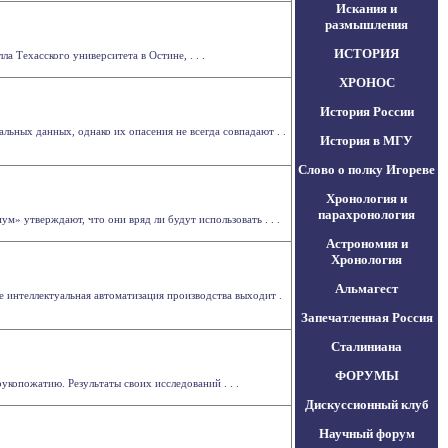
Искания и
размышления
ИСТОРИЯ
 Техасского университета в Остине, . . .
ХРОНОС
История России
ьных данных, однако их опасения не всегда совпадают . .
История в МГУ
Слово о полку Игореве
Хронология и
парахронология
» утверждают, что они вряд ли будут использовать . . .
Астрономия и
Хронология
Альмагест
 интеллектуальная автоматизация производства выходит .
Запечатленная Россия
Сталиниана
ФОРУМЫ
укопожатию. Результаты своих исследований . . .
Дискуссионный клуб
Научный форум