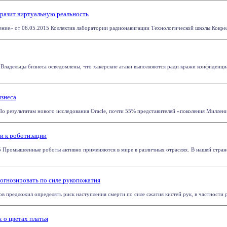
разит виртуальную реальность
ие» от 06.05.2015 Коллектив лаборатории радионавигации Технологической школы Кокрелла
Владельцы бизнеса осведомлены, что хакерские атаки выполняются ради кражи конфиденциал
знеса
о результатам нового исследования Oracle, почти 55% представителей «поколения Миллениум
и к роботизации
15 Промышленные роботы активно применяются в мире в различных отраслях. В нашей стране
огнозировать по силе рукопожатия
 предложил определять риск наступления смерти по силе сжатия кистей рук, в частности р
 о цветах платья