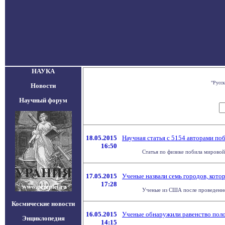
НАУКА
"Русск
Новости
Научный форум
18.05.2015
Научная статья с 5154 авторами по
16:50
Статья по физике побила мировой
17.05.2015
Ученые назвали семь городов, котор
17:28
Ученые из США после проведенного
Космические новости
16.05.2015
Ученые обнаружили равенство пол
Энциклопедия
14:15