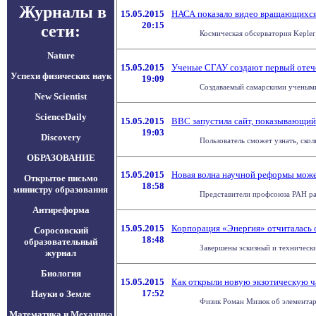
Журналы в
15.05.2015
НАСА показало видео вращающихся
20:15
сети:
Космическая обсерватория Kepler
Nature
15.05.2015
Ученые СГАУ создают первый отеч
Успехи физических наук
19:09
Создаваемый самарскими учеными 
New Scientist
ScienceDaily
15.05.2015
BBC запустила сайт, показывающий 
19:03
Discovery
Пользователь сможет узнать, сколь
ОБРАЗОВАНИЕ
15.05.2015
Новая волна научной реформы може
Открытое письмо
18:58
министру образования
Представители профсоюза РАН ра
Антиреформа
15.05.2015
Корпорация «Энергия» отчиталась о
Соросовский
18:48
образовательный
Завершены эскизный и техническ
журнал
Биология
15.05.2015
Как открыли новую экзотическую ч
17:52
Науки о Земле
Физик Роман Мизюк об элементарн
Математика и Механика