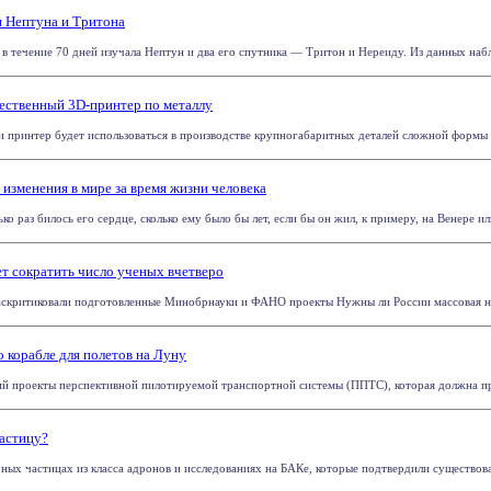
 Нептуна и Тритона
 в течение 70 дней изучала Нептун и два его спутника — Тритон и Нереиду. Из данных набл
ественный 3D-принтер по металлу
принтер будет использоваться в производстве крупногабаритных деталей сложной формы д
изменения в мире за время жизни человека
ко раз билось его сердце, сколько ему было бы лет, если бы он жил, к примеру, на Венере или
т сократить число ученых вчетверо
скритиковали подготовленные Минобрнауки и ФАНО проекты Нужны ли России массовая наук
 корабле для полетов на Луну
ий проекты перспективной пилотируемой транспортной системы (ППТС), которая должна пр
астицу?
ых частицах из класса адронов и исследованиях на БАКе, которые подтвердили существован