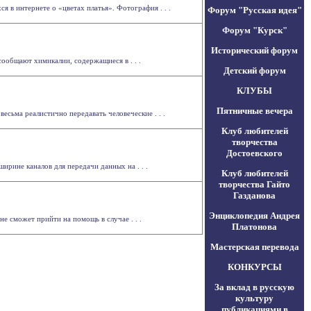
в интернете о «цветах платья». Фотография . . .
Форум "Русская идея"
Форум "Курск"
Исторический форум
сообщают химикалии, содержащиеся в . . .
Детский форум
КЛУБЫ
Пятничные вечера
сьма реалистично передавать человеческие . . .
Клуб любителей
творчества
Достоевского
рине каналов для передачи данных на . . .
Клуб любителей
творчества Гайто
Газданова
Энциклопедия Андрея
 сможет прийти на помощь в случае . . .
Платонова
Мастерская перевода
КОНКУРСЫ
За вклад в русскую
культуру
публикациями в