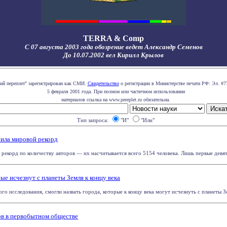
TERRA & Comp
С 07 августа 2003 года обозрение ведет Александр Семенов
До 10.07.2002 вел Кирилл Крылов
ий переплет" зарегистрирован как СМИ.
Свидетельство
о регистрации в Министерстве печати РФ: Эл. #7
5 февраля 2001 года. При полном или частичном использовании
материалов ссылка на www.pereplet.ru обязательна.
Тип запроса:
"И"
"Или"
била мировой рекорд
 рекорд по количеству авторов — их насчитывается всего 5154 человека. Лишь первые девят
ые исчезнут с планеты Земля к концу века
 исследования, смогли назвать города, которые к концу века могут исчезнуть с планеты Зе
ов в первобытном обществе