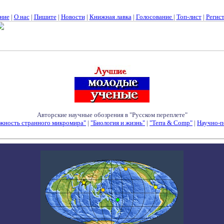
ние
|
О нас
|
Пишите
|
Новости
|
Книжная лавка
|
Голосование
|
Топ-лист
|
Регис
Авторские научные обозрения в "Русском переплете"
жность странного микромира"
|
"Биология и жизнь"
|
"Terra & Comp"
|
Научно-п
Семинары - Конференции - Симпозиумы - Конкурсы