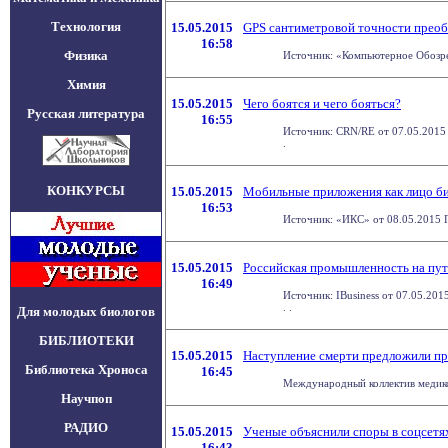
Технология
15.05.2015
GPS сантиметровой точности преоб
16:58
Физика
Источник: «Компьютерное Обозрен
Химия
15.05.2015
Чего боятся и чего бояться?
Русская литература
16:55
Источник: CRN/RE от 07.05.2015 
.
КОНКУРСЫ
15.05.2015
Мобильные приложения как лицо би
16:53
Источник: «ИКС» от 08.05.2015 П
15.05.2015
Российская промышленность на пут
16:49
Источник: IBusiness от 07.05.20
. .
Для молодых биологов
БИБЛИОТЕКИ
15.05.2015
Наступление смерти предложили пр
Библиотека Хроноса
16:45
Международный коллектив медиков
Научпоп
РАДИО
15.05.2015
Ученые объяснили споры в соцсетях
16:43