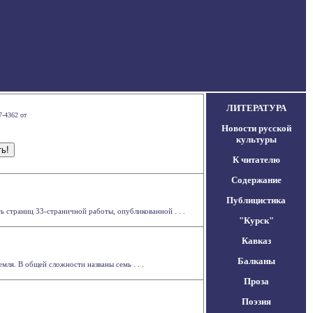
ЛИТЕРАТУРА
7-4362 от
Новости русской
культуры
К читателю
Содержание
Публицистика
ь страниц 33-страничной работы, опубликованной . . .
"Курск"
Кавказ
Балканы
мля. В общей сложности названы семь . . .
Проза
Поэзия