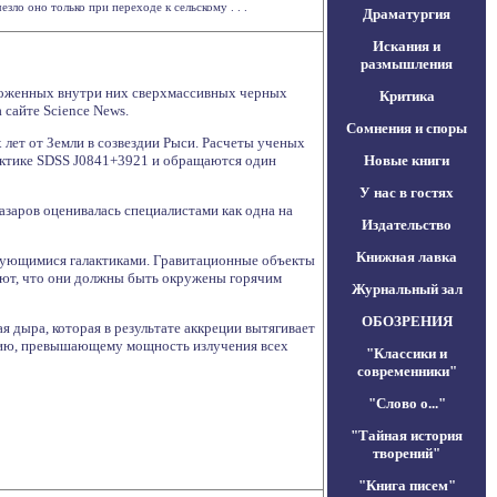
о оно только при переходе к сельскому . . .
Драматургия
Искания и
размышления
ложенных внутри них сверхмассивных черных
Критика
 сайте Science News.
Сомнения и споры
лет от Земли в созвездии Рыси. Расчеты ученых
лактике SDSS J0841+3921 и обращаются один
Новые книги
У нас в гостях
азаров оценивалась специалистами как одна на
Издательство
Книжная лавка
азующимися галактиками. Гравитационные объекты
ают, что они должны быть окружены горячим
Журнальный зал
ОБОЗРЕНИЯ
я дыра, которая в результате аккреции вытягивает
нию, превышающему мощность излучения всех
"Классики и
современники"
"Слово о..."
"Тайная история
творений"
"Книга писем"