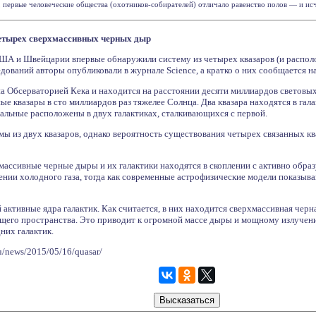
ервые человеческие общества (охотников-собирателей) отличало равенство полов — и исчезл
четырех сверхмассивных черных дыр
США и Швейцарии впервые обнаружили систему из четырех квазаров (и распо
едований авторы опубликовали в журнале Science, а кратко о них сообщается на
а Обсерваторией Кека и находится на расстоянии десяти миллиардов световых 
ые квазары в сто миллиардов раз тяжелее Солнца. Два квазара находятся в га
стальные расположены в двух галактиках, сталкивающихся с первой.
ы из двух квазаров, однако вероятность существования четырех связанных кв
массивные черные дыры и их галактики находятся в скоплении с активно обр
нии холодного газа, тогда как современные астрофизические модели показыв
активные ядра галактик. Как считается, в них находится сверхмассивная черна
ющего пространства. Это приводит к огромной массе дыры и мощному излуче
них галактик.
u/news/2015/05/16/quasar/