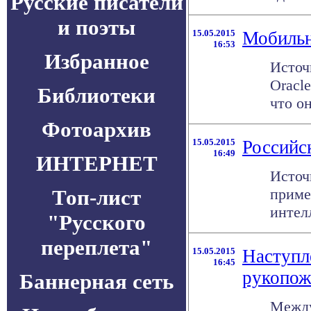
Русские писатели
и поэты
15.05.2015
Мобильн
16:53
Избранное
Источ
Oracl
Библиотеки
что он
Фотоархив
15.05.2015
Российс
16:49
ИНТЕРНЕТ
Источ
Топ-лист
приме
интел
"Русского
переплета"
15.05.2015
Наступл
16:45
рукопож
Баннерная сеть
Между