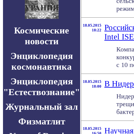
сельс
режима
18.05.2015
Российс
Космические
18:22
Intel IS
новости
Компа
Энциклопедия
конку
c 10 п
космонавтика
Энциклопедия
18.05.2015
В Нидер
18:00
"Естествознание"
Нидер
трещи
Журнальный зал
бактер
Физматлит
18.05.2015
Научная
16:50