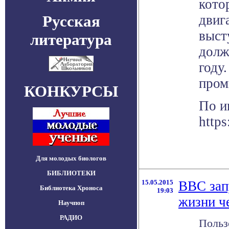
кото
Русская
двиг
выст
литература
долж
году
пром
КОНКУРСЫ
По и
https
Для молодых биологов
БИБЛИОТЕКИ
15.05.2015
BBC зап
Библиотека Хроноса
19:03
жизни ч
Научпоп
РАДИО
Польз