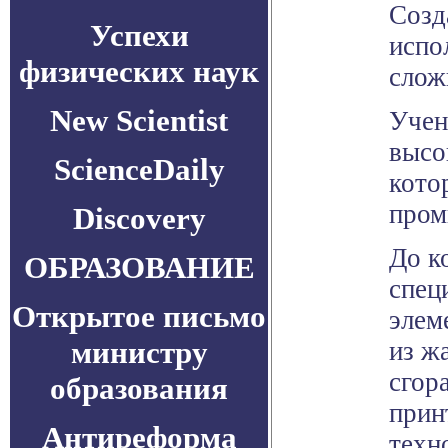
Созд
Успехи
испо
физических наук
слож
New Scientist
Учен
высо
ScienceDaily
кото
пром
Discovery
До к
ОБРАЗОВАНИЕ
спец
Открытое письмо
элем
министру
из ж
сгор
образования
прин
Антиреформа
техн