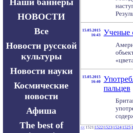
Наши баннеры
насту
Резуль
НОВОСТИ
Все
15.05.2015
Ученые 
16:43
Новости русской
Амери
объек
культуры
«цвета
Новости науки
15.05.2015
Употреб
16:40
Космические
пальцев
новости
Брита
употр
Афиша
содерж
The best of
<<
1521|
1522
|
1523
|
1524
|
1525
|