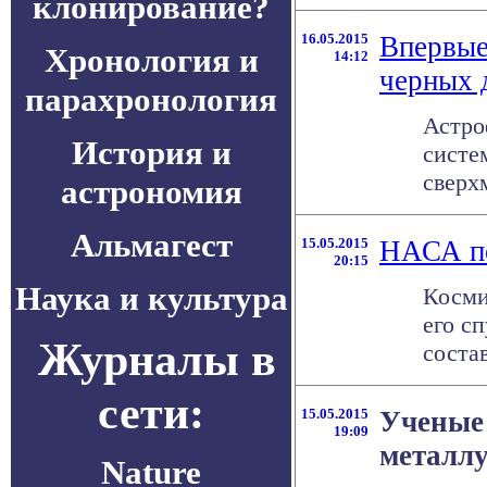
клонирование?
16.05.2015
Впервые
Хронология и
14:12
черных 
парахронология
Астро
История и
систе
сверх
астрономия
Альмагест
15.05.2015
НАСА по
20:15
Наука и культура
Косми
его с
Журналы в
состав
сети:
15.05.2015
Ученые
19:09
металл
Nature