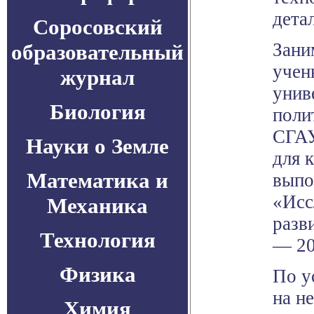
дета
Соросовский
Зани
образовательный
учен
журнал
унив
Биология
поли
СГАУ
Науки о Земле
для 
Математика и
выпо
«Исс
Механика
разв
Технология
— 20
Физика
По у
на н
Химия