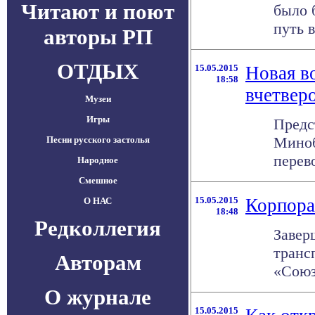
Читают и поют
было 
путь в
авторы РП
ОТДЫХ
15.05.2015
Новая в
18:58
вчетвер
Музеи
Игры
Предс
Миноб
Песни русского застолья
перев
Народное
Смешное
15.05.2015
Корпора
О НАС
18:48
Редколлегия
Завер
транс
Авторам
«Союз
О журнале
15.05.2015