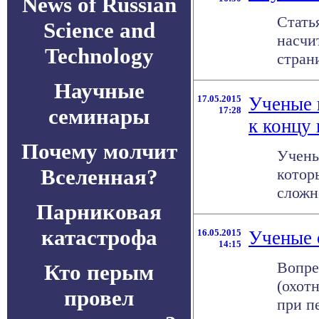
News of Russian
Стать
Science and
насчи
Technology
стран
Научные
17.05.2015
Ученые 
семинары
17:28
к концу 
Почему молчит
Учены
Вселенная?
котор
сложно
Парниковая
катастрофа
16.05.2015
Ученые 
14:15
Вопре
Кто перым
(охот
провел
при пе