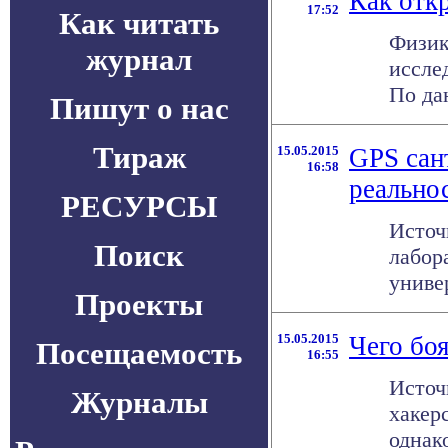
Как отк
17:52
Как читать
Физик
журнал
иссле
По да
Пишут о нас
Тираж
15.05.2015
GPS сан
16:58
реально
РЕСУРСЫ
Источ
Поиск
лабор
универ
Проекты
15.05.2015
Чего боя
Посещаемость
16:55
Источ
Журналы
хакер
однако