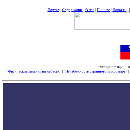
Портал
|
Содержание
|
О нас
|
Пишите
|
Новости
|
Авторские научные
"Физические явления на небесах"
|
"Неизбежность странного микромира"
|
Семинары - Конфе