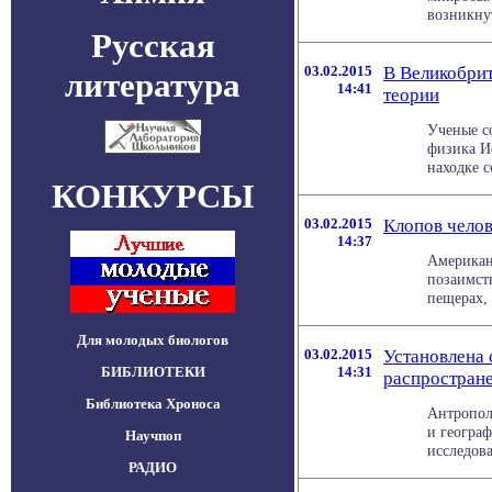
возникнут
Русская
03.02.2015
В Великобри
литература
14:41
теории
Ученые с
физика И
находке с
КОНКУРСЫ
03.02.2015
Клопов чело
14:37
Американ
позаимст
пещерах, 
Для молодых биологов
03.02.2015
Установлена 
БИБЛИОТЕКИ
14:31
распростран
Библиотека Хроноса
Антропол
и географ
Научпоп
исследова
РАДИО