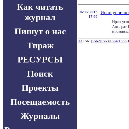
Как читать
02.02.2015
Иран успешно
журнал
17:00
Иран усп
Аппарат F
Пишут о нас
московско
<<
1561|
1562
|
1563
|
1564
|
1565
|
Тираж
РЕСУРСЫ
Поиск
Проекты
Посещаемость
Журналы