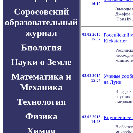
16:10
Соросовский
(выводы 
Джеффа Фо
"Posts by 
образовательный
журнал
03.02.2015
Российский м
15:57
Kickstarter
Биология
Российска
необходи
Науки о Земле
компьютер
Математика и
03.02.2015
Ученые сооб
15:54
на Луне
Механика
В недрах
спутник 
Технология
американс
Физика
03.02.2015
Крупнейшее м
14:43
В образо
Химия
микробы.