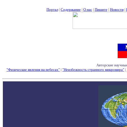
Портал
|
Содержание
|
О нас
|
Пишите
|
Новости
|
Авторские научные
"Физические явления на небесах"
|
"Неизбежность странного микромира"
|
Семинары - Конфе