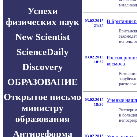
миллиарда
Успехи
физических наук
03.02.2015
В Британии р
21:25
Британск
New Scientist
законода
использов
ScienceDaily
03.02.2015
Россия решил
18:32
космоса
Discovery
Компания
зарубежн
ОБРАЗОВАНИЕ
расположе
Открытое письмо
03.02.2015
Ученые нашл
18:30
министру
Эксперим
в большом
образования
непосредс
Антиреформа
03.02.2015
Уменьшаем а