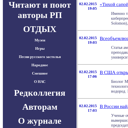
Читают и поют
02.02.2015
«Тихой сапой
19:05
авторы РП
Именно т
киберпре
Solomon),
ОТДЫХ
02.02.2015
Всеобъемлющ
Музеи
19:03
Статья а
Игры
преподав
Песни русского застолья
университ
Народное
02.02.2015
В США откры
Смешное
17:06
Биолог М
О НАС
технолог
Редколлегия
водород. 
Авторам
02.02.2015
В России най
17:03
Ученые о
О журнале
вымерших
председат