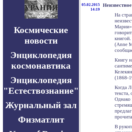
05.02.2015
Неизвестное
14:19
На стра
неизвес
Марии» 
Космические
говорит
новости
книгой.
(Anne M
сообщае
Энциклопедия
Книгу н
космонавтика
сантиме
Келекян
Энциклопедия
(1868-1
Когда Л
"Естествознание"
текста,
Однако 
Журнальный зал
стремящ
предлаг
прочита
Физматлит
В рукоп