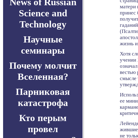
News of Russian
страниц
матери 
Science and
принес 
получит
Technology
гаданий
(Псалти
Научные
апостол
жизнь и
семинары
Хотя сл
учении 
Почему молчит
означал
вестью 
Вселенная?
смысле 
утвержд
Парниковая
Использ
катастрофа
ее мини
кармане
критичн
Кто перым
Лейенде
провел
жившие 
не толь