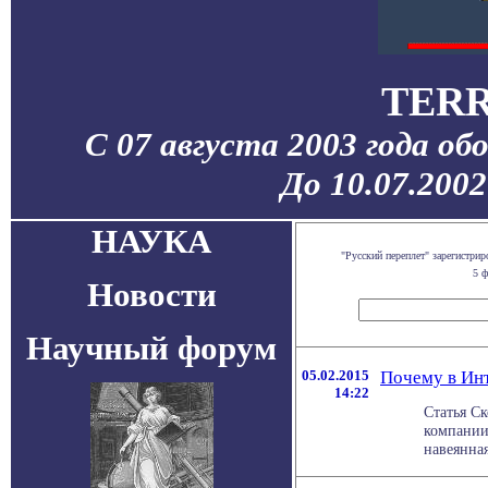
TERR
С 07 августа 2003 года об
До 10.07.200
НАУКА
"Русский переплет" зарегистр
5 ф
Новости
Научный форум
05.02.2015
Почему в Инт
14:22
Статья Ск
компании
навеянная