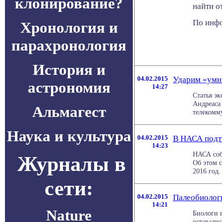
клонирование?
найти о
По инфо
Хронология и
парахронология
История и
04.02.2015
Ударим «умн
астрономия
14:27
Статья э
Андреаса 
Альмагест
телекомм
Наука и культура
04.02.2015
В НАСА подт
14:23
НАСА соб
Журналы в
Об этом с
2016 год.
сети:
04.02.2015
Палеобиологи
14:21
Nature
Биологи 
оставали