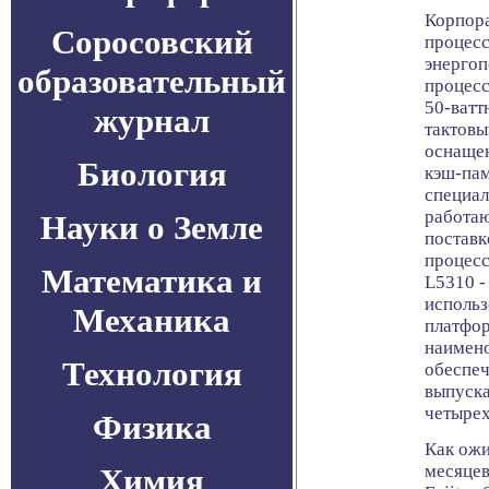
Корпора
Соросовский
процес
энергоп
образовательный
процесс
50-ватт
журнал
тактовы
оснащен
Биология
кэш-па
специа
работаю
Науки о Земле
поставк
процесс
Математика и
L5310 -
использ
Механика
платфор
наимено
Технология
обеспеч
выпуск
четырех
Физика
Как ожи
месяцев
Химия