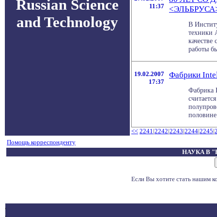
Russian Science
11:37
<ЭЛЬБРУСА
and Technology
В Инстит
техники 
качестве
работы бы
19.02.2007
Фабрики Inte
17:37
Фабрика 
считаетс
полупров
половине 
<<
2241
|
2242
|
2243
|
2244
|
2245
|
Помощь корреспонденту
НАУКА В 
Если Вы хотите стать нашим 