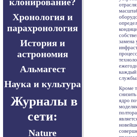
клонирование?
отрасля
масштаб
Хронология и
оборудо
определ
парахронология
кондици
собстве
История и
замена 
инфрас
астрономия
процесс
техноло
ежегодн
Альмагест
каждый 
службы
Наука и культура
Кроме т
снизить
Журналы в
ядро по
моделям
сети:
полтора
являетс
новейше
Nature
соверше