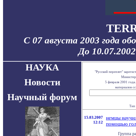
TERR
С 07 августа 2003 года об
До 10.07.200
НАУКА
"Русский переплет" зареги
Министерс
Новости
5 февраля 2001 года
материалов сс
Научный форум
Тип 
15.03.2007
немцы научи
12:12
помощью гол
Группа ра