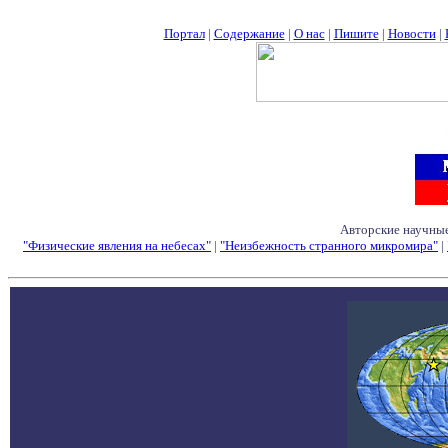
Портал
|
Содержание
|
О нас
|
Пишите
|
Новости
|
Авторские научные
"Физические явления на небесах"
|
"Неизбежность странного микромира"
|
Семинары - Конфе