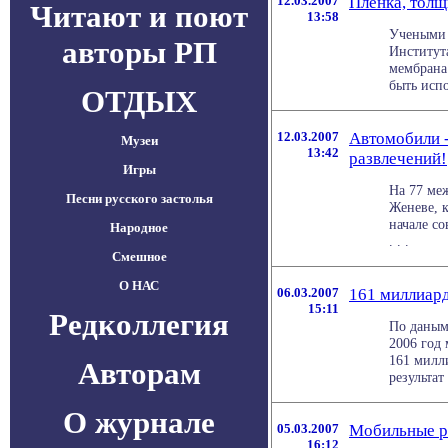
12.03.2007
Пленка, толщ
Читают и поют
13:58
Учеными 
авторы РП
Институт
мембрана
быть испо
ОТДЫХ
12.03.2007
Автомобили -
Музеи
13:42
развлечений!
Игры
На 77 ме
Песни русского застолья
Женеве, 
начале с
Народное
. . .
Смешное
О НАС
06.03.2007
161 миллиард
15:11
Редколлегия
По даным
2006 год
161 милл
Авторам
результат 
О журнале
05.03.2007
Мобильные р
16:12