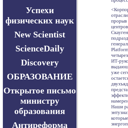
процесс
Успехи
<Корпор
отрасли
физических наук
прорыв 
центров
New Scientist
Скауген
подразд
генерал
ScienceDaily
Platform
четырех
Discovery
ИТ-руко
выдающ
уже сег
ОБРАЗОВАНИЕ
остаетс
двухъя
Открытое письмо
предста
эффекти
министру
намерен
Наши ра
образования
энтузиа
которые
Антиреформа
энергоп