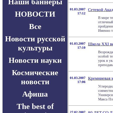
Наши баннеры
01.03.2007
Сетевой Акад
НОВОСТИ
17:12
В мире те
отличный 
Все
пройденн
Именно та
Новости русской
01.03.2007
Школа XXI ве
культуры
17:10
Возрожда
особой т
Новости науки
урок в ув
преподава
Космические
01.03.2007
Кремниевая 
новости
17:06
Углеродн
совместн
Афиша
Универси
Макса Пла
The best of
27.02.2007
80 ЛЕТ СО