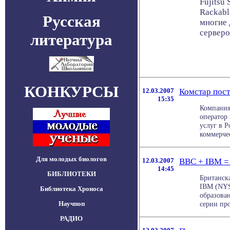
Fujitsu
Rackabl
Русская
многие 
серверо
литература
КОНКУРСЫ
12.03.2007
Комстар пост
15:35
Компания
оператор
услуг в Р
коммерчес
Для молодых биологов
12.03.2007
BBC + IBM =
14:45
БИБЛИОТЕКИ
Британск
IBM (NYS
Библиотека Хроноса
образован
Научпоп
серии про
РАДИО