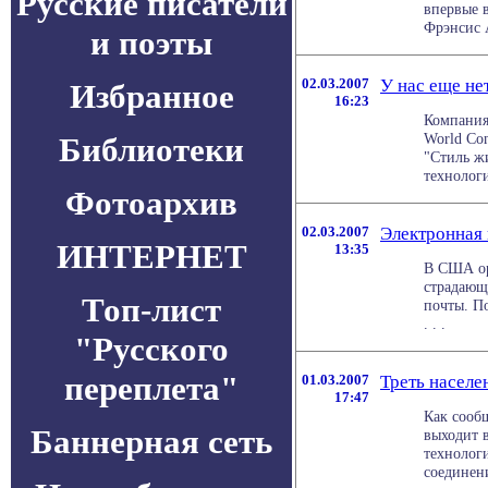
Русские писатели
впервые 
Фрэнсис А
и поэты
02.03.2007
У нас еще нет
Избранное
16:23
Компания
World Con
Библиотеки
"Стиль ж
технологи
Фотоархив
02.03.2007
Электронная 
ИНТЕРНЕТ
13:35
В США ор
страдающ
Топ-лист
почты. П
. . .
"Русского
переплета"
01.03.2007
Треть населе
17:47
Как сообщ
Баннерная сеть
выходит 
технологи
соединения