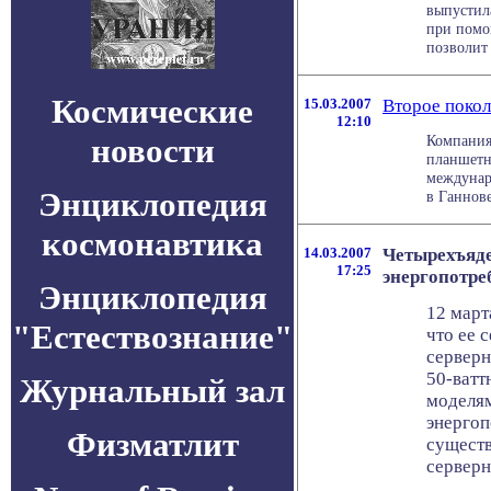
выпустил
при помо
позволит .
Космические
15.03.2007
Второе поко
12:10
новости
Компания
планшетн
междунар
Энциклопедия
в Ганнове
космонавтика
14.03.2007
Четырехъяде
17:25
энергопотре
Энциклопедия
12 март
"Естествознание"
что ее 
серверн
50-ват
Журнальный зал
моделям
энергоп
Физматлит
сущест
серверн