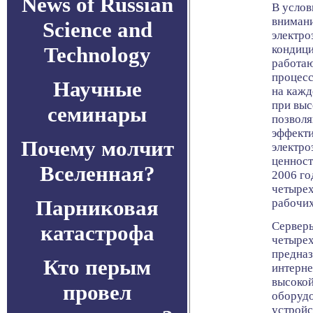
News of Russian
В услов
вниман
Science and
электро
Technology
кондици
работаю
процесс
Научные
на кажд
при выс
семинары
позволя
эффекти
Почему молчит
электро
ценност
Вселенная?
2006 го
четырех
Парниковая
рабочих
Серверы
катастрофа
четыре
предназ
Кто перым
интерне
высоко
провел
оборудо
устройс