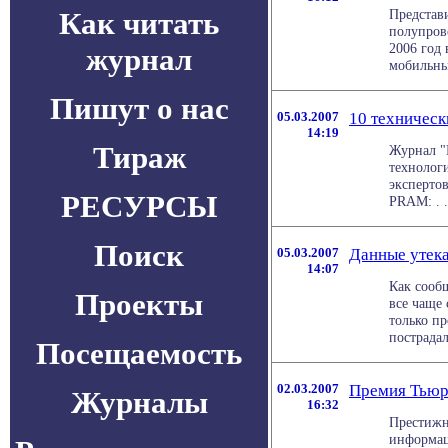
Как читать
Представ
полупров
2006 год 
журнал
мобильных
Пишут о нас
05.03.2007
10 техническ
14:19
Тираж
Журнал "
технолог
экспертов
РЕСУРСЫ
PRAM: . .
Поиск
05.03.2007
Данные утека
14:07
Как сообщ
Проекты
все чаще 
только п
пострадало
Посещаемость
02.03.2007
Премия Тьюр
Журналы
16:32
Престижн
информац